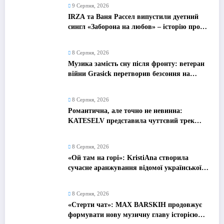
9 Серпня, 2026
IRZA та Ваня Рассел випустили дуетний
сингл «Заборона на любов» – історію про
почуття, які неможливо зупинити
8 Серпня, 2026
Музика замість сну після фронту: ветеран
війни Grasick перетворив безсоння на
дебютний альбом «Поетроніка»
8 Серпня, 2026
Романтична, але точно не невинна:
KATESELV представила чуттєвий трек
«Love Supplier»
8 Серпня, 2026
«Ой там на горі»: KristiAna створила
сучасне аранжування відомої української
народної пісні
8 Серпня, 2026
«Стерти чат»: MAX BARSKIH продовжує
формувати нову музичну главу історією