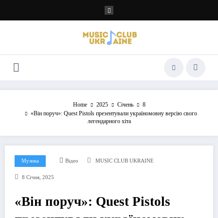
Перейти
до
контенту
Home
2025
Січень
8
«Він поруч»: Quest Pistols презентували україномовну версію свого
легендарного хіта
Музика
Відео
MUSIC CLUB UKRAINE
8 Січня, 2025
«Він поруч»: Quest Pistols