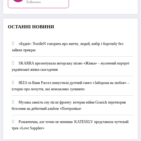
Followers
О
СТАННІ НОВИНИ
«Будні»: NordleN говорить про життя, людей, вибір і боротьбу без
зайвих прикрас
SKARRA презентувала авторську пісню «Жінка» – музичний портрет
української жінки сьогодення
IRZA та Ваня Рассел випустили дуетний сингл «Заборона на любов» –
історію про почуття, які неможливо зупинити
Музика замість сну після фронту: ветеран війни Grasick перетворив
безсоння на дебютний альбом «Поетроніка»
Романтична, але точно не невинна: KATESELV представила чуттєвий
трек «Love Supplier»