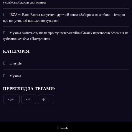
української жінки сьогодення
IRZA та Ваня Рассел випустили дуетний сингл «Заборона на любов» – історію
про почуття, які неможливо зупинити
Музика замість сну після фронту: ветеран війни Grasick перетворив безсоння на
дебютний альбом «Поетроніка»
КАТЕГОРІЯ:
Lifestyle
Музика
ПЕРЕГЛЯД ЗА ТЕГАМИ:
відео
кліп
фото
Lifestyle