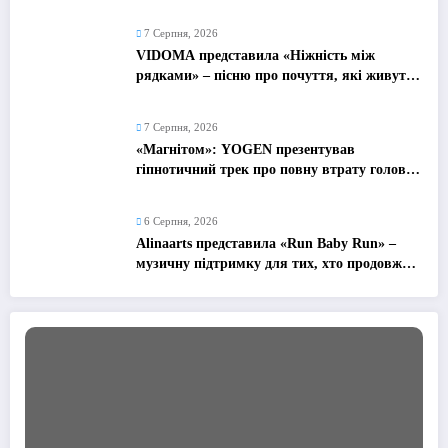
про сучасне кохання
7 Серпня, 2026
VIDOMA представила «Ніжність між
рядками» – пісню про почуття, які живуть
у мовчанні
7 Серпня, 2026
«Магнітом»: YOGEN презентував
гіпнотичний трек про повну втрату голови
від почуттів
6 Серпня, 2026
Alinaarts представила «Run Baby Run» –
музичну підтримку для тих, хто продовжує
жити попри війну