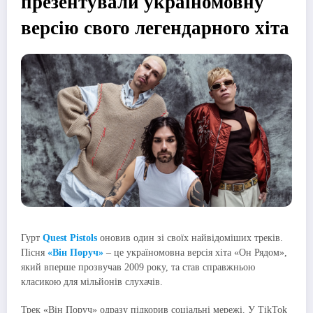
презентували україномовну
версію свого легендарного хіта
Гурт
Quest Pistols
оновив один зі своїх найвідоміших треків.
Пісня
«Він Поруч»
– це україномовна версія хіта «Он Рядом»,
який вперше прозвучав 2009 року, та став справжньою
класикою для мільйонів слухачів.
Трек «Він Поруч» одразу підкорив соціальні мережі. У TikTok