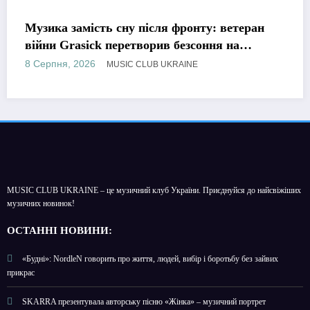
МУЗИКА
ля фронту: ветеран
Романтична, але точно н
ив безсоння на
KATESELV представила 
роніка»
Supplier»
8 Серпня, 2026
 UKRAINE
MUSIC CLUB 
MUSIC CLUB UKRAINE – це музичний клуб України. Приєднуйся до найсвіжіших
музичних новинок!
О
СТАННІ НОВИНИ:
«Будні»: NordleN говорить про життя, людей, вибір і боротьбу без зайвих
прикрас
SKARRA презентувала авторську пісню «Жінка» – музичний портрет