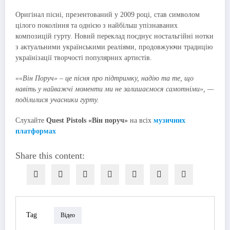
Оригінал пісні, презентований у 2009 році, став символом
цілого покоління та однією з найбільш упізнаваних
композицій гурту. Новий переклад поєднує ностальгійні нотки
з актуальними українськими реаліями, продовжуючи традицію
українізації творчості популярних артистів.
««Він Поруч» – це пісня про підтримку, надію та те, що
навіть у найважчі моменти ми не залишаємося самотніми», —
поділилися учасники гурту.
Слухайте
Quest Pistols «Він поруч»
на всіх
музичних
платформах
Share this content:
Tag
Відео