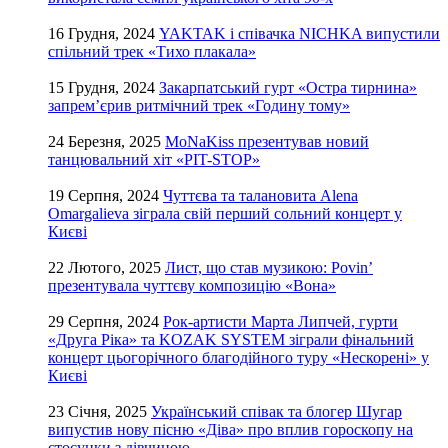
16 Грудня, 2024
YAKTAK і співачка NICHKA випустили
спільний трек «Тихо плакала»
15 Грудня, 2024
Закарпатський гурт «Остра тирнина»
запрем’єрив ритмічний трек «Годину тому»
24 Березня, 2025
MoNaKiss презентував новий
танцювальний хіт «PIT-STOP»
19 Серпня, 2024
Чуттєва та талановита Alena
Omargalieva зіграла свій перший сольний концерт у
Києві
22 Лютого, 2025
Лист, що став музикою: Povin’
презентувала чуттєву композицію «Вона»
29 Серпня, 2024
Рок-артисти Марта Липчей, гурти
«Друга Ріка» та KOZAK SYSTEM зіграли фінальний
концерт цьогорічного благодійного туру «Нескорені» у
Києві
23 Січня, 2025
Український співак та блогер Шугар
випустив нову пісню «Діва» про вплив гороскопу на
стосунки з дівчиною