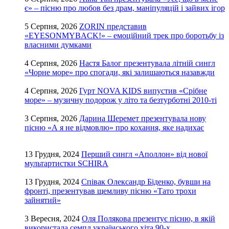
є» – пісню про любов без драм, маніпуляцій і зайвих ігор
5 Серпня, 2026
ZORIN представив
«EYESONMYBACK!» – емоційний трек про боротьбу із
власними думками
4 Серпня, 2026
Настя Балог презентувала літній сингл
«Чорне море» про спогади, які залишаються назавжди
4 Серпня, 2026
Гурт NOVA KIDS випустив «Срібне
море» – музичну подорож у літо та безтурботні 2010-ті
3 Серпня, 2026
Дарина Шеремет презентувала нову
пісню «А я не відмовлю» про кохання, яке надихає
13 Грудня, 2024
Перший сингл «Аполлон» від нової
мультартистки SCHIRA
13 Грудня, 2024
Співак Олександр Біденко, бувши на
фронті, презентував щемливу пісню «Тато трохи
зайнятий»
3 Вересня, 2024
Оля Полякова презентує пісню, в якій
використала семпл українського хіта 90-х