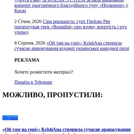
концерт цьогорічного благодійного туру «Нескорені» у
Києві
2 Січня, 2026
Сіра реальність: гурт Греблю Рве
презентував трек «Beautiful» про втому, впертість і рух
уперед
8 Серпня, 2026
«Ой там на горі»: KristiAna створила
сучасне аранжування відомої української народної пісні
РЕКЛАМА
Хочете розмістити матеріал?
Пишіть в Telegram
МОЖЛИВО, ПРОПУСТИЛИ:
Музика
«Ой там на горі»: KristiAna створила сучасне аранжування