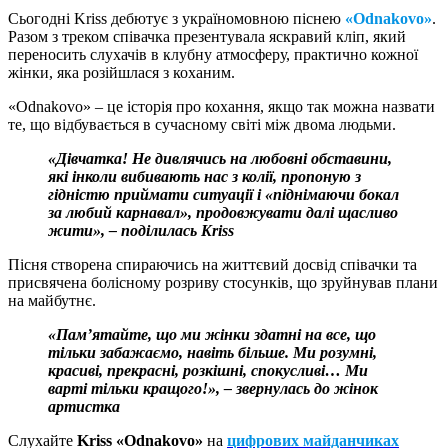
Сьогодні Kriss дебютує з україномовною піснею
«Odnakovo»
.
Разом з треком співачка презентувала яскравий кліп, який
переносить слухачів в клубну атмосферу, практично кожної
жінки, яка розійшлася з коханим.
«Odnakovo» – це історія про кохання, якщо так можна назвати
те, що відбувається в сучасному світі між двома людьми.
«Дівчатка! Не дивлячись на любовні обставини,
які інколи вибивають нас з колії, пропоную з
гідністю приймати ситуації і «піднімаючи бокал
за любий карнавал», продовжувати далі щасливо
жити», – поділилась Kriss
Пісня створена спираючись на життєвий досвід співачки та
присвячена болісному розриву стосунків, що зруйнував плани
на майбутнє.
«Пам’ятайте, що ми жінки здатні на все, що
тільки забажаємо, навіть більше. Ми розумні,
красиві, прекрасні, розкішні, спокусливі… Ми
варті тільки кращого!», – звернулась до жінок
артистка
Слухайте
Kriss «Odnakovo»
на
цифрових майданчиках