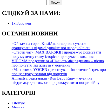
Пошук
Пошук
СЛІДКУЙ ЗА НАМИ:
1k
Followers
О
СТАННІ НОВИНИ
«Ой там на горі»: KristiAna створила сучасне
аранжування відомої української народної пісні
«Стерти чат»: MAX BARSKIH продовжує формувати
нову музичну главу історією про сучасне кохання
VIDOMA представила «Ніжність між рядками» – пісню
про почуття, які живуть у мовчанні
«Магнітом»: YOGEN презентував гіпнотичний трек про
повну втрату голови від почуттів
Alinaarts представила «Run Baby Run» – музичну
підтримку для тих, хто продовжує жити попри війну
КАТЕГОРІЯ
Lifestyle
Музика