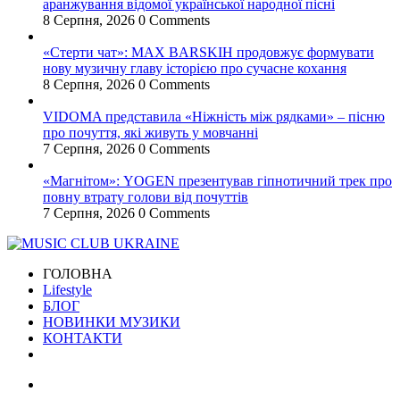
аранжування відомої української народної пісні
8 Серпня, 2026
0 Comments
«Стерти чат»: MAX BARSKIH продовжує формувати
нову музичну главу історією про сучасне кохання
8 Серпня, 2026
0 Comments
VIDOMA представила «Ніжність між рядками» – пісню
про почуття, які живуть у мовчанні
7 Серпня, 2026
0 Comments
«Магнітом»: YOGEN презентував гіпнотичний трек про
повну втрату голови від почуттів
7 Серпня, 2026
0 Comments
ГОЛОВНА
Lifestyle
БЛОГ
НОВИНКИ МУЗИКИ
КОНТАКТИ