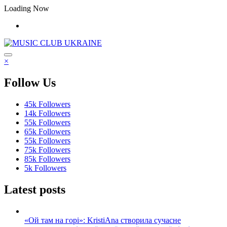
Перейти
Loading Now
до
контенту
×
Follow Us
45k
Followers
14k
Followers
55k
Followers
65k
Followers
55k
Followers
75k
Followers
85k
Followers
5k
Followers
Latest posts
«Ой там на горі»: KristiAna створила сучасне