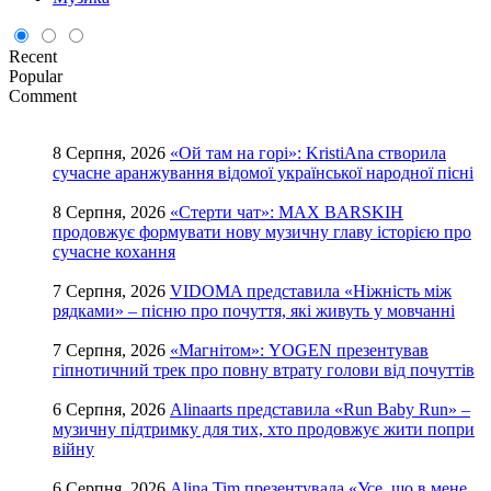
Recent
Popular
Comment
8 Серпня, 2026
«Ой там на горі»: KristiAna створила
сучасне аранжування відомої української народної пісні
8 Серпня, 2026
«Стерти чат»: MAX BARSKIH
продовжує формувати нову музичну главу історією про
сучасне кохання
7 Серпня, 2026
VIDOMA представила «Ніжність між
рядками» – пісню про почуття, які живуть у мовчанні
7 Серпня, 2026
«Магнітом»: YOGEN презентував
гіпнотичний трек про повну втрату голови від почуттів
6 Серпня, 2026
Alinaarts представила «Run Baby Run» –
музичну підтримку для тих, хто продовжує жити попри
війну
6 Серпня, 2026
Alina Tim презентувала «Усе, що в мене