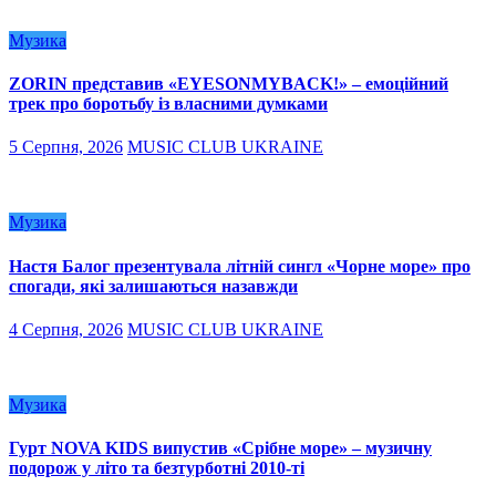
Музика
ZORIN представив «EYESONMYBACK!» – емоційний
трек про боротьбу із власними думками
5 Серпня, 2026
MUSIC CLUB UKRAINE
Музика
Настя Балог презентувала літній сингл «Чорне море» про
спогади, які залишаються назавжди
4 Серпня, 2026
MUSIC CLUB UKRAINE
Музика
Гурт NOVA KIDS випустив «Срібне море» – музичну
подорож у літо та безтурботні 2010-ті