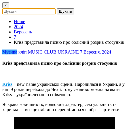
×
Home
2024
Вересень
7
Kriss представила пісню про болісний розрив стосунків
Музика
кліп
MUSIC CLUB UKRAINE
7 Вересня, 2024
Kriss представила пісню про болісний розрив стосунків
Kriss
– new-name української сцени. Народилася в Україні, а у
віці 9 років переїхала до Чехії, тому сміливо можна назвати
Kriss – україно-чеською співачкою.
Яскрава зовнішність, вольовий характер, сексуальність та
харизма — все це сміливо переплітається в образі артистки.