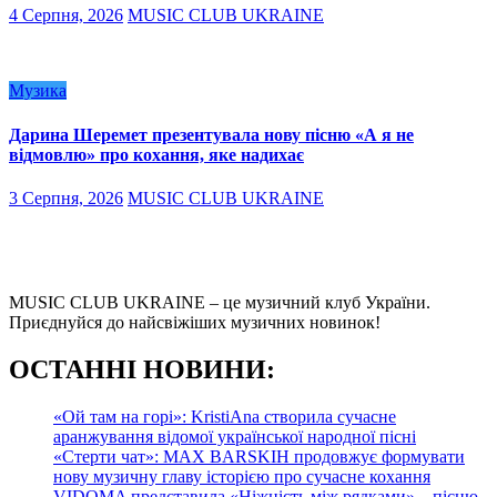
4 Серпня, 2026
MUSIC CLUB UKRAINE
Музика
Дарина Шеремет презентувала нову пісню «А я не
відмовлю» про кохання, яке надихає
3 Серпня, 2026
MUSIC CLUB UKRAINE
MUSIC CLUB UKRAINE – це музичний клуб України.
Приєднуйся до найсвіжіших музичних новинок!
О
СТАННІ НОВИНИ:
«Ой там на горі»: KristiAna створила сучасне
аранжування відомої української народної пісні
«Стерти чат»: MAX BARSKIH продовжує формувати
нову музичну главу історією про сучасне кохання
VIDOMA представила «Ніжність між рядками» – пісню