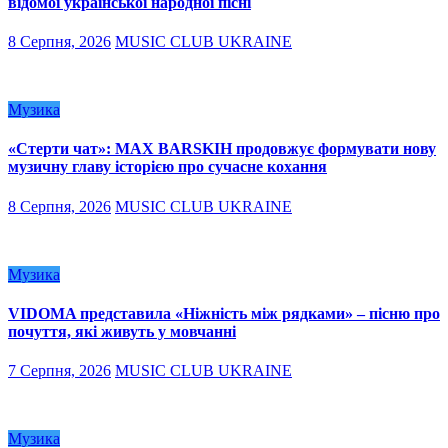
відомої української народної пісні
8 Серпня, 2026
MUSIC CLUB UKRAINE
Музика
«Стерти чат»: MAX BARSKIH продовжує формувати нову
музичну главу історією про сучасне кохання
8 Серпня, 2026
MUSIC CLUB UKRAINE
Музика
VIDOMA представила «Ніжність між рядками» – пісню про
почуття, які живуть у мовчанні
7 Серпня, 2026
MUSIC CLUB UKRAINE
Музика