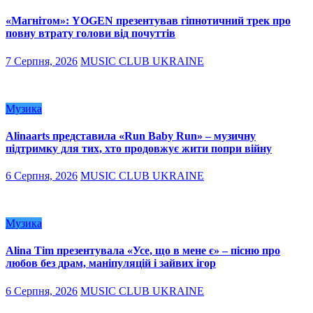
«Магнітом»: YOGEN презентував гіпнотичний трек про
повну втрату голови від почуттів
7 Серпня, 2026
MUSIC CLUB UKRAINE
Музика
Alinaarts представила «Run Baby Run» – музичну
підтримку для тих, хто продовжує жити попри війну
6 Серпня, 2026
MUSIC CLUB UKRAINE
Музика
Alina Tim презентувала «Усе, що в мене є» – пісню про
любов без драм, маніпуляцій і зайвих ігор
6 Серпня, 2026
MUSIC CLUB UKRAINE