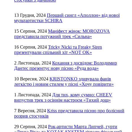
13 Грудня, 2024
Перший сингл «Аполлон» від нової
мультартистки SCHIRA
15 Серпня, 2024
Маніфест жінок: MOROZOVA
представила потужний трек «Сильна»
16 Серпня, 2024
Tricky Nicki та Freaky Siren
презентували спільний хіт «NOT OK»
2 Листопада, 2024
Кохання з досвідом: Володимир
Дантес презентує нову пісню «Руда вода»
10 Вересня, 2024
KRISTONKO здивувала фанів
легкістю і новим стилем у пісні «Хочу повірити»
1 Листопада, 2024
Для тих, кому сумно: CHEEV
випустив трек з осіннім настроєм «Тихий дощ»
7 Вересня, 2024
Kriss представила пісню про болісний
розрив стосунків
29 Серпня, 2024
Рок-артисти Марта Липчей, гурти
«Друга Ріка» та KOZAK SYSTEM зіграли фінальний