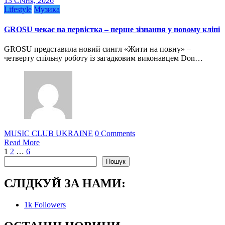
13 Січня, 2026
Lifestyle
Музика
GROSU чекає на первістка – перше зізнання у новому кліпі
GROSU представила новий сингл «Жити на повну» –
четверту спільну роботу із загадковим виконавцем Don…
MUSIC CLUB UKRAINE
0 Comments
Read More
Пагінація
1
2
…
6
Пошук
Пошук
записів
СЛІДКУЙ ЗА НАМИ:
1k
Followers