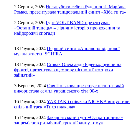
2 Серпня, 2026
Не загубити себе в буденності: Мар’яна
Ромась презентувала танцювальний сингл «Хіба ти та»
2 Серпня, 2026
Гурт VOLT BAND презентував
«Останній танець» – ліричну історію про кохання та
найдорожчі спогади
13 Грудня, 2024
Перший сингл «Аполлон» від нової
мультартистки SCHIRA
13 Грудня, 2024
Співак Олександр Біденко, бувши на
фронті, презентував щемливу пісню «Тато трохи
зайнятий»
3 Вересня, 2024
Оля Полякова презентує пісню, в якій
використала семпл українського хіта 90-х
16 Грудня, 2024
YAKTAK і співачка NICHKA випустили
спільний трек «Тихо плакала»
15 Грудня, 2024
Закарпатський гурт «Остра тирнина»
запрем’єрив ритмічний трек «Годину тому»