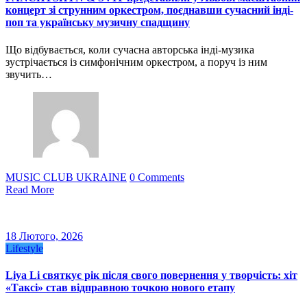
концерт зі струнним оркестром, поєднавши сучасний інді-
поп та українську музичну спадщину
Що відбувається, коли сучасна авторська інді-музика
зустрічається із симфонічним оркестром, а поруч із ним
звучить…
MUSIC CLUB UKRAINE
0 Comments
Read More
18 Лютого, 2026
Lifestyle
Liya Li святкує рік після свого повернення у творчість: хіт
«Таксі» став відправною точкою нового етапу