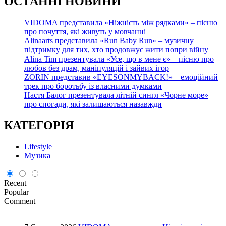
О
СТАННІ НОВИНИ
VIDOMA представила «Ніжність між рядками» – пісню
про почуття, які живуть у мовчанні
Alinaarts представила «Run Baby Run» – музичну
підтримку для тих, хто продовжує жити попри війну
Alina Tim презентувала «Усе, що в мене є» – пісню про
любов без драм, маніпуляцій і зайвих ігор
ZORIN представив «EYESONMYBACK!» – емоційний
трек про боротьбу із власними думками
Настя Балог презентувала літній сингл «Чорне море»
про спогади, які залишаються назавжди
КАТЕГОРІЯ
Lifestyle
Музика
Recent
Popular
Comment