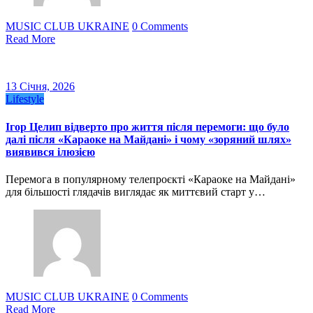
MUSIC CLUB UKRAINE
0 Comments
Read More
13 Січня, 2026
Lifestyle
Ігор Целип відверто про життя після перемоги: що було
далі після «Караоке на Майдані» і чому «зоряний шлях»
виявився ілюзією
Перемога в популярному телепроєкті «Караоке на Майдані»
для більшості глядачів виглядає як миттєвий старт у…
MUSIC CLUB UKRAINE
0 Comments
Read More