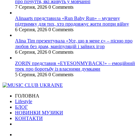
про почуття, які живуть у мовчанні
7 Серпня, 2026
0 Comments
Alinaarts представила «Run Baby Run» – музичну
підтримку для тих, хто продовжує жити попри війну
6 Серпня, 2026
0 Comments
Alina Tim презентувала «Усе, що в мене є» – пісню про
любов без драм, маніпуляцій і зайвих ігор
6 Серпня, 2026
0 Comments
ZORIN представив «EYESONMYBACK!» – емоційний
трек про боротьбу із власними думками
5 Серпня, 2026
0 Comments
ГОЛОВНА
Lifestyle
БЛОГ
НОВИНКИ МУЗИКИ
КОНТАКТИ