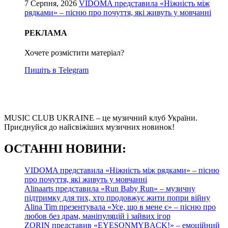
7 Серпня, 2026
VIDOMA представила «Ніжність між
рядками» – пісню про почуття, які живуть у мовчанні
РЕКЛАМА
Хочете розмістити матеріал?
Пишіть в Telegram
MUSIC CLUB UKRAINE – це музичний клуб України.
Приєднуйся до найсвіжіших музичних новинок!
О
СТАННІ НОВИНИ:
VIDOMA представила «Ніжність між рядками» – пісню
про почуття, які живуть у мовчанні
Alinaarts представила «Run Baby Run» – музичну
підтримку для тих, хто продовжує жити попри війну
Alina Tim презентувала «Усе, що в мене є» – пісню про
любов без драм, маніпуляцій і зайвих ігор
ZORIN представив «EYESONMYBACK!» – емоційний