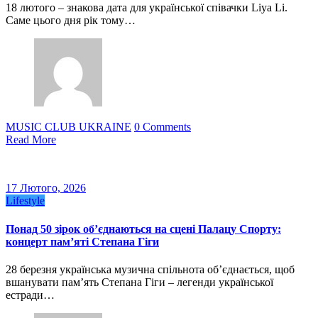
18 лютого – знакова дата для української співачки Liya Li.
Саме цього дня рік тому…
MUSIC CLUB UKRAINE
0 Comments
Read More
17 Лютого, 2026
Lifestyle
Понад 50 зірок об’єднаються на сцені Палацу Спорту:
концерт пам’яті Степана Гіги
28 березня українська музична спільнота об’єднається, щоб
вшанувати пам’ять Степана Гіги – легенди української
естради…