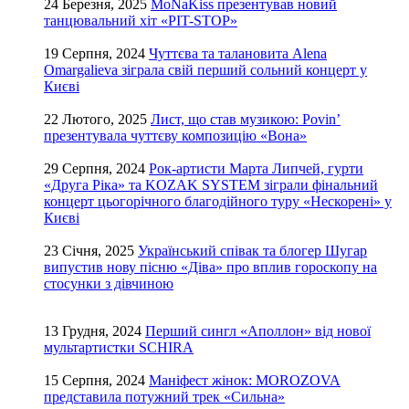
24 Березня, 2025
MoNaKiss презентував новий
танцювальний хіт «PIT-STOP»
19 Серпня, 2024
Чуттєва та талановита Alena
Omargalieva зіграла свій перший сольний концерт у
Києві
22 Лютого, 2025
Лист, що став музикою: Povin’
презентувала чуттєву композицію «Вона»
29 Серпня, 2024
Рок-артисти Марта Липчей, гурти
«Друга Ріка» та KOZAK SYSTEM зіграли фінальний
концерт цьогорічного благодійного туру «Нескорені» у
Києві
23 Січня, 2025
Український співак та блогер Шугар
випустив нову пісню «Діва» про вплив гороскопу на
стосунки з дівчиною
13 Грудня, 2024
Перший сингл «Аполлон» від нової
мультартистки SCHIRA
15 Серпня, 2024
Маніфест жінок: MOROZOVA
представила потужний трек «Сильна»