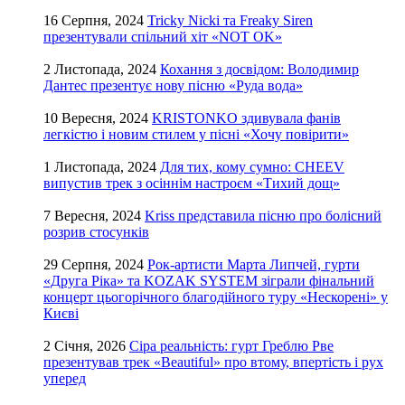
16 Серпня, 2024
Tricky Nicki та Freaky Siren
презентували спільний хіт «NOT OK»
2 Листопада, 2024
Кохання з досвідом: Володимир
Дантес презентує нову пісню «Руда вода»
10 Вересня, 2024
KRISTONKO здивувала фанів
легкістю і новим стилем у пісні «Хочу повірити»
1 Листопада, 2024
Для тих, кому сумно: CHEEV
випустив трек з осіннім настроєм «Тихий дощ»
7 Вересня, 2024
Kriss представила пісню про болісний
розрив стосунків
29 Серпня, 2024
Рок-артисти Марта Липчей, гурти
«Друга Ріка» та KOZAK SYSTEM зіграли фінальний
концерт цьогорічного благодійного туру «Нескорені» у
Києві
2 Січня, 2026
Сіра реальність: гурт Греблю Рве
презентував трек «Beautiful» про втому, впертість і рух
уперед