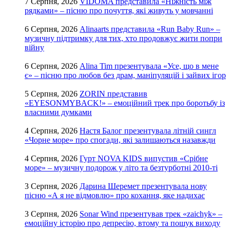
7 Серпня, 2026
VIDOMA представила «Ніжність між
рядками» – пісню про почуття, які живуть у мовчанні
6 Серпня, 2026
Alinaarts представила «Run Baby Run» –
музичну підтримку для тих, хто продовжує жити попри
війну
6 Серпня, 2026
Alina Tim презентувала «Усе, що в мене
є» – пісню про любов без драм, маніпуляцій і зайвих ігор
5 Серпня, 2026
ZORIN представив
«EYESONMYBACK!» – емоційний трек про боротьбу із
власними думками
4 Серпня, 2026
Настя Балог презентувала літній сингл
«Чорне море» про спогади, які залишаються назавжди
4 Серпня, 2026
Гурт NOVA KIDS випустив «Срібне
море» – музичну подорож у літо та безтурботні 2010-ті
3 Серпня, 2026
Дарина Шеремет презентувала нову
пісню «А я не відмовлю» про кохання, яке надихає
3 Серпня, 2026
Sonar Wind презентував трек «zaichyk» –
емоційну історію про депресію, втому та пошук виходу