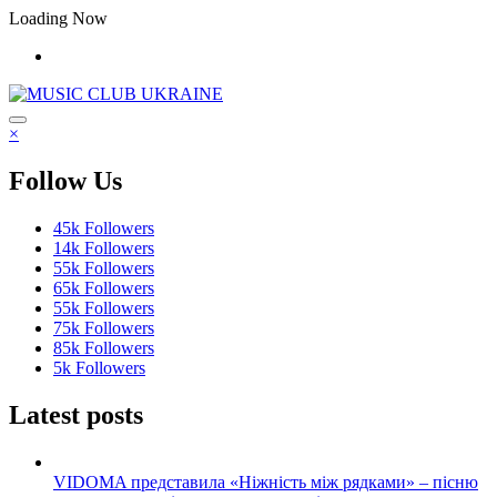
Перейти
Loading Now
до
контенту
×
Follow Us
45k
Followers
14k
Followers
55k
Followers
65k
Followers
55k
Followers
75k
Followers
85k
Followers
5k
Followers
Latest posts
VIDOMA представила «Ніжність між рядками» – пісню