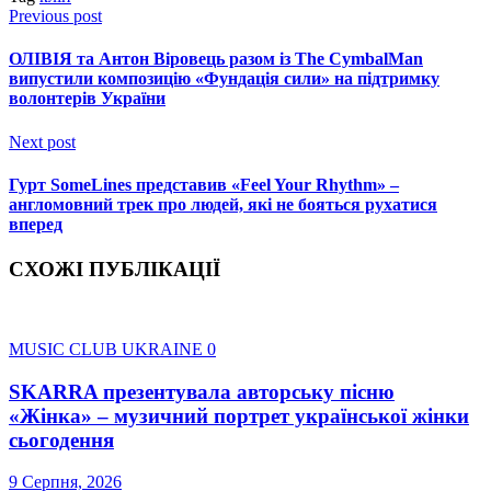
Previous post
ОЛІВІЯ та Антон Віровець разом із The CymbalMan
випустили композицію «Фундація сили» на підтримку
волонтерів України
Next post
Гурт SomeLines представив «Feel Your Rhythm» –
англомовний трек про людей, які не бояться рухатися
вперед
СХОЖІ ПУБЛІКАЦІЇ
MUSIC CLUB UKRAINE
0
SKARRA презентувала авторську пісню
«Жінка» – музичний портрет української жінки
сьогодення
9 Серпня, 2026