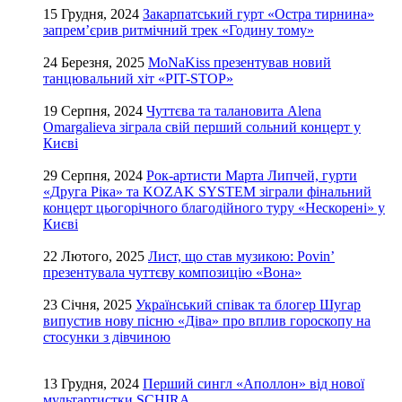
15 Грудня, 2024
Закарпатський гурт «Остра тирнина»
запрем’єрив ритмічний трек «Годину тому»
24 Березня, 2025
MoNaKiss презентував новий
танцювальний хіт «PIT-STOP»
19 Серпня, 2024
Чуттєва та талановита Alena
Omargalieva зіграла свій перший сольний концерт у
Києві
29 Серпня, 2024
Рок-артисти Марта Липчей, гурти
«Друга Ріка» та KOZAK SYSTEM зіграли фінальний
концерт цьогорічного благодійного туру «Нескорені» у
Києві
22 Лютого, 2025
Лист, що став музикою: Povin’
презентувала чуттєву композицію «Вона»
23 Січня, 2025
Український співак та блогер Шугар
випустив нову пісню «Діва» про вплив гороскопу на
стосунки з дівчиною
13 Грудня, 2024
Перший сингл «Аполлон» від нової
мультартистки SCHIRA