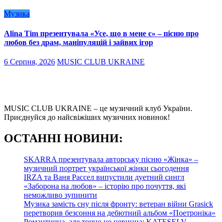
Музика
Alina Tim презентувала «Усе, що в мене є» – пісню про
любов без драм, маніпуляцій і зайвих ігор
6 Серпня, 2026
MUSIC CLUB UKRAINE
MUSIC CLUB UKRAINE – це музичний клуб України.
Приєднуйся до найсвіжіших музичних новинок!
О
СТАННІ НОВИНИ:
SKARRA презентувала авторську пісню «Жінка» –
музичний портрет української жінки сьогодення
IRZA та Ваня Рассел випустили дуетний сингл
«Заборона на любов» – історію про почуття, які
неможливо зупинити
Музика замість сну після фронту: ветеран війни Grasick
перетворив безсоння на дебютний альбом «Поетроніка»
Романтична, але точно не невинна: KATESELV