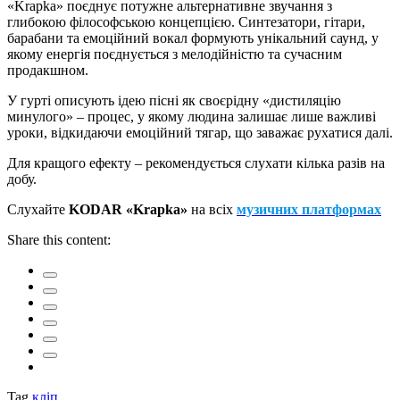
«Krapka» поєднує потужне альтернативне звучання з
глибокою філософською концепцією. Синтезатори, гітари,
барабани та емоційний вокал формують унікальний саунд, у
якому енергія поєднується з мелодійністю та сучасним
продакшном.
У гурті описують ідею пісні як своєрідну «дистиляцію
минулого» – процес, у якому людина залишає лише важливі
уроки, відкидаючи емоційний тягар, що заважає рухатися далі.
Для кращого ефекту – рекомендується слухати кілька разів на
добу.
Слухайте
KODAR «Krapka»
на всіх
музичних платформах
Share this content:
Tag
кліп