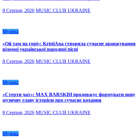
8 Серпня, 2026
MUSIC CLUB UKRAINE
Музика
«Ой там на горі»: KristiAna створила сучасне аранжування
відомої української народної пісні
8 Серпня, 2026
MUSIC CLUB UKRAINE
Музика
«Стерти чат»: MAX BARSKIH продовжує формувати нову
музичну главу історією про сучасне кохання
8 Серпня, 2026
MUSIC CLUB UKRAINE
Музика