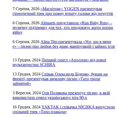
7 Серпня, 2026
«Магнітом»: YOGEN презентував
гіпнотичний трек про повну втрату голови від почуттів
6 Серпня, 2026
Alinaarts представила «Run Baby Run» –
музичну підтримку для тих, хто продовжує жити попри
війну
6 Серпня, 2026
Alina Tim презентувала «Усе, що в мене
є» – пісню про любов без драм, маніпуляцій і зайвих ігор
13 Грудня, 2024
Перший сингл «Аполлон» від нової
мультартистки SCHIRA
13 Грудня, 2024
Співак Олександр Біденко, бувши на
фронті, презентував щемливу пісню «Тато трохи
зайнятий»
3 Вересня, 2024
Оля Полякова презентує пісню, в якій
використала семпл українського хіта 90-х
16 Грудня, 2024
YAKTAK і співачка NICHKA випустили
спільний трек «Тихо плакала»