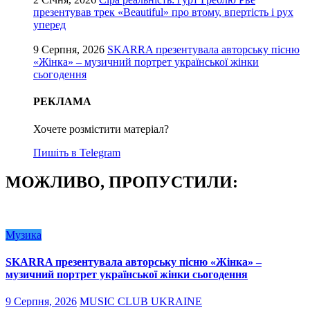
презентував трек «Beautiful» про втому, впертість і рух
уперед
9 Серпня, 2026
SKARRA презентувала авторську пісню
«Жінка» – музичний портрет української жінки
сьогодення
РЕКЛАМА
Хочете розмістити матеріал?
Пишіть в Telegram
МОЖЛИВО, ПРОПУСТИЛИ:
Музика
SKARRA презентувала авторську пісню «Жінка» –
музичний портрет української жінки сьогодення
9 Серпня, 2026
MUSIC CLUB UKRAINE