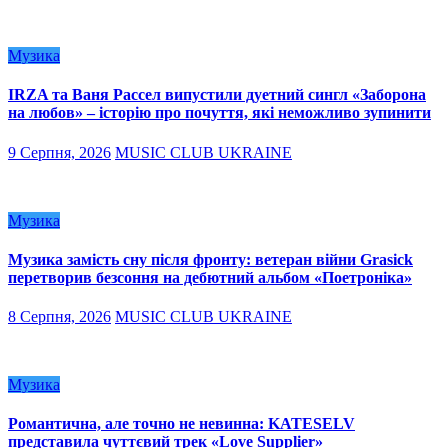
Музика
IRZA та Ваня Рассел випустили дуетний сингл «Заборона
на любов» – історію про почуття, які неможливо зупинити
9 Серпня, 2026
MUSIC CLUB UKRAINE
Музика
Музика замість сну після фронту: ветеран війни Grasick
перетворив безсоння на дебютний альбом «Поетроніка»
8 Серпня, 2026
MUSIC CLUB UKRAINE
Музика
Романтична, але точно не невинна: KATESELV
представила чуттєвий трек «Love Supplier»