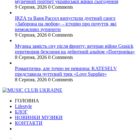
музичний портрет української жінки сьогодення
9 Серпня, 2026
0 Comments
IRZA та Ваня Рассел випустили дуетний сингл
«Заборона на любов» – історію про почуття, які
неможливо зупинити
9 Серпня, 2026
0 Comments
Музика замість сну після фронту: ветеран війни Grasick
перетворив безсоння на дебютний альбом «Поетроніка»
8 Серпня, 2026
0 Comments
Романтична, але точно не невинна: KATESELV
представила чуттєвий трек «Love Supplier»
8 Серпня, 2026
0 Comments
ГОЛОВНА
Lifestyle
БЛОГ
НОВИНКИ МУЗИКИ
КОНТАКТИ