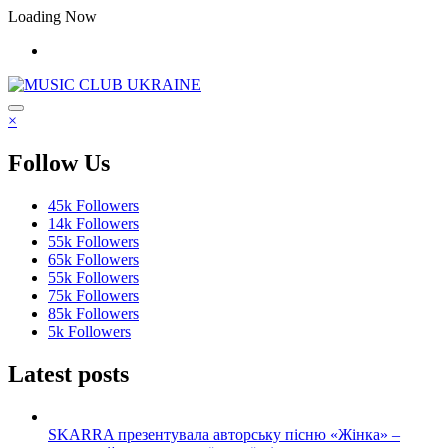
Перейти
Loading Now
до
контенту
×
Follow Us
45k
Followers
14k
Followers
55k
Followers
65k
Followers
55k
Followers
75k
Followers
85k
Followers
5k
Followers
Latest posts
SKARRA презентувала авторську пісню «Жінка» –