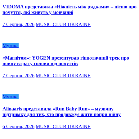
VIDOMA представила «Ніжність між рядками» – пісню про
почуття, які живуть у мовчанні
7 Серпня, 2026
MUSIC CLUB UKRAINE
Музика
«Магнітом»: YOGEN презентував гіпнотичний трек про
повну втрату голови від почуттів
7 Серпня, 2026
MUSIC CLUB UKRAINE
Музика
Alinaarts представила «Run Baby Run» – музичну
підтримку для тих, хто продовжує жити попри війну
6 Серпня, 2026
MUSIC CLUB UKRAINE