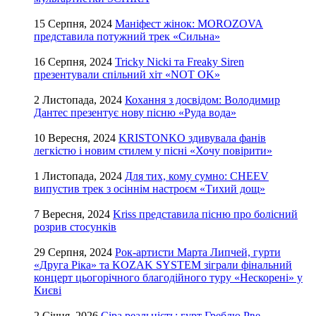
15 Серпня, 2024
Маніфест жінок: MOROZOVA
представила потужний трек «Сильна»
16 Серпня, 2024
Tricky Nicki та Freaky Siren
презентували спільний хіт «NOT OK»
2 Листопада, 2024
Кохання з досвідом: Володимир
Дантес презентує нову пісню «Руда вода»
10 Вересня, 2024
KRISTONKO здивувала фанів
легкістю і новим стилем у пісні «Хочу повірити»
1 Листопада, 2024
Для тих, кому сумно: CHEEV
випустив трек з осіннім настроєм «Тихий дощ»
7 Вересня, 2024
Kriss представила пісню про болісний
розрив стосунків
29 Серпня, 2024
Рок-артисти Марта Липчей, гурти
«Друга Ріка» та KOZAK SYSTEM зіграли фінальний
концерт цьогорічного благодійного туру «Нескорені» у
Києві
2 Січня, 2026
Сіра реальність: гурт Греблю Рве