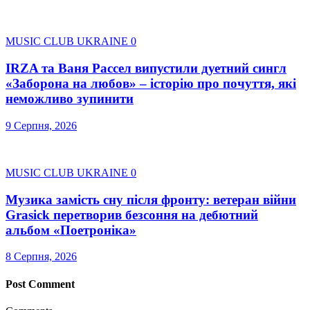
MUSIC CLUB UKRAINE
0
IRZA та Ваня Рассел випустили дуетний сингл
«Заборона на любов» – історію про почуття, які
неможливо зупинити
9 Серпня, 2026
MUSIC CLUB UKRAINE
0
Музика замість сну після фронту: ветеран війни
Grasick перетворив безсоння на дебютний
альбом «Поетроніка»
8 Серпня, 2026
Post Comment