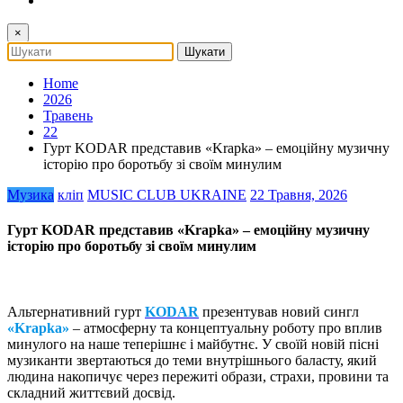
×
Home
2026
Травень
22
Гурт KODAR представив «Krapka» – емоційну музичну
історію про боротьбу зі своїм минулим
Музика
кліп
MUSIC CLUB UKRAINE
22 Травня, 2026
Гурт KODAR представив «Krapka» – емоційну музичну
історію про боротьбу зі своїм минулим
Альтернативний гурт
KODAR
презентував новий сингл
«Krapka»
– атмосферну та концептуальну роботу про вплив
минулого на наше теперішнє і майбутнє. У своїй новій пісні
музиканти звертаються до теми внутрішнього баласту, який
людина накопичує через пережиті образи, страхи, провини та
складний життєвий досвід.