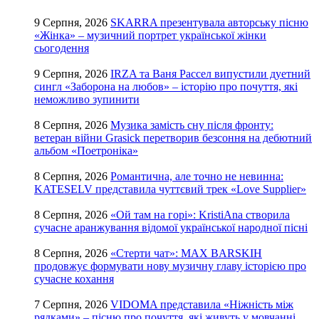
9 Серпня, 2026
SKARRA презентувала авторську пісню
«Жінка» – музичний портрет української жінки
сьогодення
9 Серпня, 2026
IRZA та Ваня Рассел випустили дуетний
сингл «Заборона на любов» – історію про почуття, які
неможливо зупинити
8 Серпня, 2026
Музика замість сну після фронту:
ветеран війни Grasick перетворив безсоння на дебютний
альбом «Поетроніка»
8 Серпня, 2026
Романтична, але точно не невинна:
KATESELV представила чуттєвий трек «Love Supplier»
8 Серпня, 2026
«Ой там на горі»: KristiAna створила
сучасне аранжування відомої української народної пісні
8 Серпня, 2026
«Стерти чат»: MAX BARSKIH
продовжує формувати нову музичну главу історією про
сучасне кохання
7 Серпня, 2026
VIDOMA представила «Ніжність між
рядками» – пісню про почуття, які живуть у мовчанні