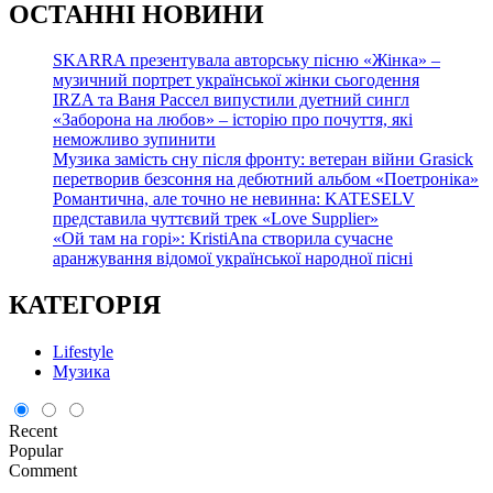
О
СТАННІ НОВИНИ
SKARRA презентувала авторську пісню «Жінка» –
музичний портрет української жінки сьогодення
IRZA та Ваня Рассел випустили дуетний сингл
«Заборона на любов» – історію про почуття, які
неможливо зупинити
Музика замість сну після фронту: ветеран війни Grasick
перетворив безсоння на дебютний альбом «Поетроніка»
Романтична, але точно не невинна: KATESELV
представила чуттєвий трек «Love Supplier»
«Ой там на горі»: KristiAna створила сучасне
аранжування відомої української народної пісні
КАТЕГОРІЯ
Lifestyle
Музика
Recent
Popular
Comment