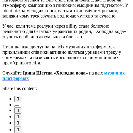
атмосферну композицію з глибоким емоційним підтекстом. У
пісні ніжна мелодика поєднується з динамічним ритмом,
завдяки чому трек звучить водночас чуттєво та сучасно.
У час, коли тема розлуки через війну стала болючою
реальністю для багатьох українських родин, «Холодна вода»
звучить особливо актуально та близько.
Новинка вже доступна на всіх музичних платформах, а
прихильники співачки активно діляться уривками треку у
соцмережах та називають його однією з найемоційніших
прем’єр цього літа.
Слухайте
Ірина Шегеда «Холодна вода»
на всіх
музичних
платформах
Share this content: