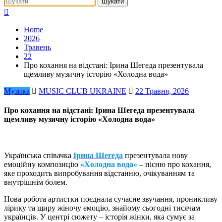
Home
2026
Травень
22
Про кохання на відстані: Ірина Шегеда презентувала
щемливу музичну історію «Холодна вода»
Музика
MUSIC CLUB UKRAINE
22 Травня, 2026
Про кохання на відстані: Ірина Шегеда презентувала
щемливу музичну історію «Холодна вода»
Українська співачка
Ірина Шегеда
презентувала нову
емоційну композицію
«Холодна вода»
– пісню про кохання,
яке проходить випробування відстанню, очікуванням та
внутрішнім болем.
Нова робота артистки поєднала сучасне звучання, проникливу
лірику та щиру жіночу емоцію, знайому сьогодні тисячам
українців. У центрі сюжету – історія жінки, яка сумує за