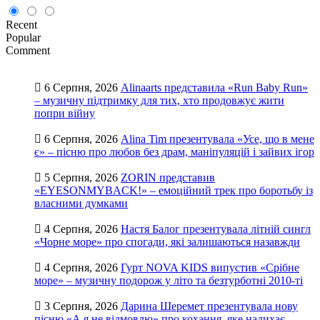
Recent
Popular
Comment
6 Серпня, 2026
Alinaarts представила «Run Baby Run»
– музичну підтримку для тих, хто продовжує жити
попри війну
6 Серпня, 2026
Alina Tim презентувала «Усе, що в мене
є» – пісню про любов без драм, маніпуляцій і зайвих ігор
5 Серпня, 2026
ZORIN представив
«EYESONMYBACK!» – емоційний трек про боротьбу із
власними думками
4 Серпня, 2026
Настя Балог презентувала літній сингл
«Чорне море» про спогади, які залишаються назавжди
4 Серпня, 2026
Гурт NOVA KIDS випустив «Срібне
море» – музичну подорож у літо та безтурботні 2010-ті
3 Серпня, 2026
Дарина Шеремет презентувала нову
пісню «А я не відмовлю» про кохання, яке надихає