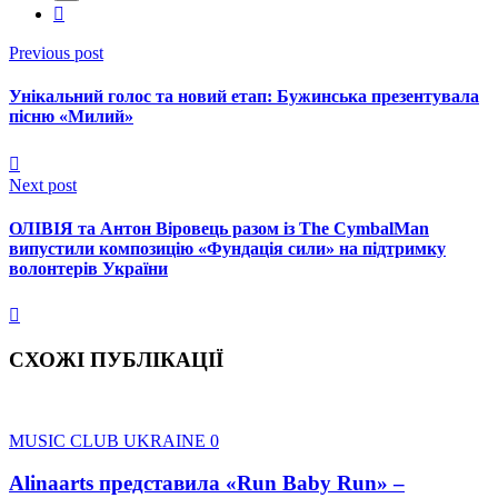
Previous post
Унікальний голос та новий етап: Бужинська презентувала
пісню «Милий»
Next post
ОЛІВІЯ та Антон Віровець разом із The CymbalMan
випустили композицію «Фундація сили» на підтримку
волонтерів України
СХОЖІ ПУБЛІКАЦІЇ
MUSIC CLUB UKRAINE
0
Alinaarts представила «Run Baby Run» –