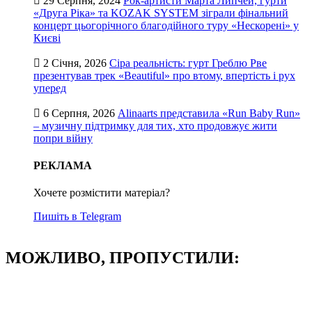
29 Серпня, 2024
Рок-артисти Марта Липчей, гурти
«Друга Ріка» та KOZAK SYSTEM зіграли фінальний
концерт цьогорічного благодійного туру «Нескорені» у
Києві
2 Січня, 2026
Сіра реальність: гурт Греблю Рве
презентував трек «Beautiful» про втому, впертість і рух
уперед
6 Серпня, 2026
Alinaarts представила «Run Baby Run»
– музичну підтримку для тих, хто продовжує жити
попри війну
РЕКЛАМА
Хочете розмістити матеріал?
Пишіть в Telegram
МОЖЛИВО, ПРОПУСТИЛИ: