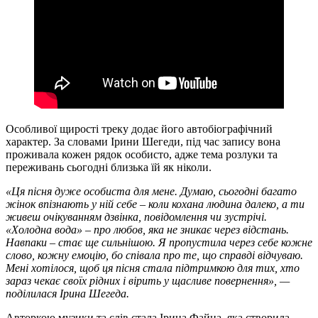
Особливої щирості треку додає його автобіографічний
характер. За словами Ірини Шегеди, під час запису вона
проживала кожен рядок особисто, адже тема розлуки та
переживань сьогодні близька їй як ніколи.
«Ця пісня дуже особиста для мене. Думаю, сьогодні багато
жінок впізнають у ній себе – коли кохана людина далеко, а ти
живеш очікуванням дзвінка, повідомлення чи зустрічі.
«Холодна вода» – про любов, яка не зникає через відстань.
Навпаки – стає ще сильнішою. Я пропустила через себе кожне
слово, кожну емоцію, бо співала про те, що справді відчуваю.
Мені хотілося, щоб ця пісня стала підтримкою для тих, хто
зараз чекає своїх рідних і вірить у щасливе повернення», —
поділилася Ірина Шегеда.
Авторкою музики та слів стала Ірина Файна, яка створила