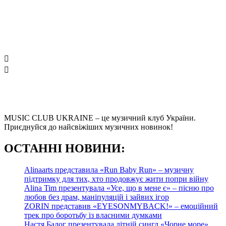
MUSIC CLUB UKRAINE – це музичний клуб України.
Приєднуйся до найсвіжіших музичних новинок!
О
СТАННІ НОВИНИ:
Alinaarts представила «Run Baby Run» – музичну
підтримку для тих, хто продовжує жити попри війну
Alina Tim презентувала «Усе, що в мене є» – пісню про
любов без драм, маніпуляцій і зайвих ігор
ZORIN представив «EYESONMYBACK!» – емоційний
трек про боротьбу із власними думками
Настя Балог презентувала літній сингл «Чорне море»