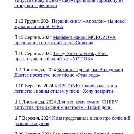
випустив нову пісню «Діва» про вплив гороскопу на
стосунки з дівчиною
13 Грудня, 2024
Перший сингл «Аполлон» від нової
мультартистки SCHIRA
15 Серпня, 2024
Маніфест жінок: MOROZOVA
представила потужний трек «Сильна»
16 Серпня, 2024
Tricky Nicki та Freaky Siren
презентували спільний хіт «NOT OK»
2 Листопада, 2024
Кохання з досвідом: Володимир
Дантес презентує нову пісню «Руда вода»
10 Вересня, 2024
KRISTONKO здивувала фанів
легкістю і новим стилем у пісні «Хочу повірити»
1 Листопада, 2024
Для тих, кому сумно: CHEEV
випустив трек з осіннім настроєм «Тихий дощ»
7 Вересня, 2024
Kriss представила пісню про болісний
розрив стосунків