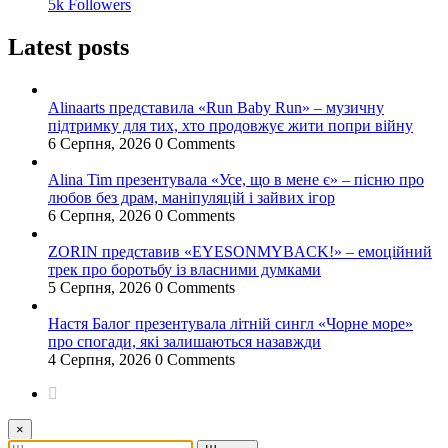
5k
Followers
Latest posts
Alinaarts представила «Run Baby Run» – музичну
підтримку для тих, хто продовжує жити попри війну
6 Серпня, 2026
0 Comments
Alina Tim презентувала «Усе, що в мене є» – пісню про
любов без драм, маніпуляцій і зайвих ігор
6 Серпня, 2026
0 Comments
ZORIN представив «EYESONMYBACK!» – емоційний
трек про боротьбу із власними думками
5 Серпня, 2026
0 Comments
Настя Балог презентувала літній сингл «Чорне море»
про спогади, які залишаються назавжди
4 Серпня, 2026
0 Comments
×