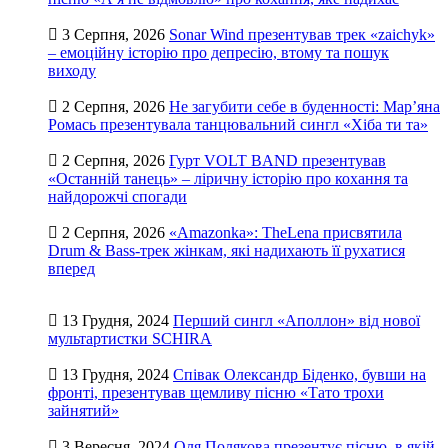
3 Серпня, 2026
Sonar Wind презентував трек «zaichyk»
– емоційну історію про депресію, втому та пошук
виходу
2 Серпня, 2026
Не загубити себе в буденності: Мар’яна
Ромась презентувала танцювальний сингл «Хіба ти та»
2 Серпня, 2026
Гурт VOLT BAND презентував
«Останній танець» – ліричну історію про кохання та
найдорожчі спогади
2 Серпня, 2026
«Amazonka»: TheLena присвятила
Drum & Bass-трек жінкам, які надихають її рухатися
вперед
13 Грудня, 2024
Перший сингл «Аполлон» від нової
мультартистки SCHIRA
13 Грудня, 2024
Співак Олександр Біденко, бувши на
фронті, презентував щемливу пісню «Тато трохи
зайнятий»
3 Вересня, 2024
Оля Полякова презентує пісню, в якій