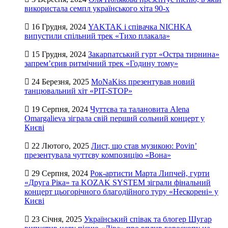
використала семпл українського хіта 90-х
16 Грудня, 2024
YAKTAK і співачка NICHKA
випустили спільний трек «Тихо плакала»
15 Грудня, 2024
Закарпатський гурт «Остра тирнина»
запрем’єрив ритмічний трек «Годину тому»
24 Березня, 2025
MoNaKiss презентував новий
танцювальний хіт «PIT-STOP»
19 Серпня, 2024
Чуттєва та талановита Alena
Omargalieva зіграла свій перший сольний концерт у
Києві
22 Лютого, 2025
Лист, що став музикою: Povin’
презентувала чуттєву композицію «Вона»
29 Серпня, 2024
Рок-артисти Марта Липчей, гурти
«Друга Ріка» та KOZAK SYSTEM зіграли фінальний
концерт цьогорічного благодійного туру «Нескорені» у
Києві
23 Січня, 2025
Український співак та блогер Шугар