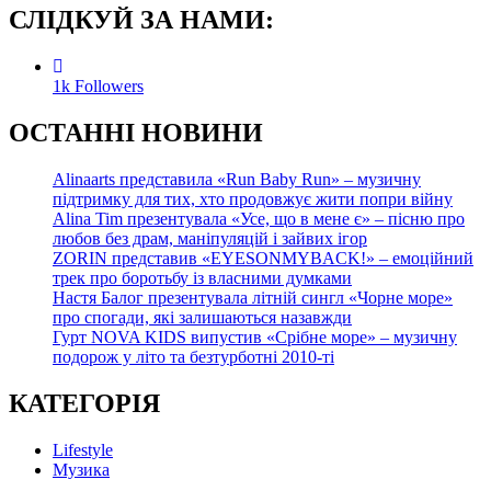
СЛІДКУЙ ЗА НАМИ:
1k
Followers
О
СТАННІ НОВИНИ
Alinaarts представила «Run Baby Run» – музичну
підтримку для тих, хто продовжує жити попри війну
Alina Tim презентувала «Усе, що в мене є» – пісню про
любов без драм, маніпуляцій і зайвих ігор
ZORIN представив «EYESONMYBACK!» – емоційний
трек про боротьбу із власними думками
Настя Балог презентувала літній сингл «Чорне море»
про спогади, які залишаються назавжди
Гурт NOVA KIDS випустив «Срібне море» – музичну
подорож у літо та безтурботні 2010-ті
КАТЕГОРІЯ
Lifestyle
Музика