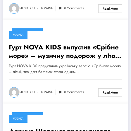
MUSIC CLUB UKRAINE
0 Comments
Read More
4 Серпня, 2026
МУЗИКА
Гурт NOVA KIDS випустив «Срібне
море» – музичну подорож у літо
та безтурботні 2010-ті
Гурт NOVA KIDS представив українську версію «Срібного моря»
– пісні, яка для багатьох стала одним…
MUSIC CLUB UKRAINE
0 Comments
Read More
3 Серпня, 2026
МУЗИКА