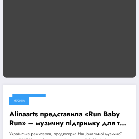
6 Серпня, 2026
МУЗИКА
Alinaarts представила «Run Baby
Run» – музичну підтримку для тих,
хто продовжує жити попри війну
Українська режисерка, продюсерка Національної музичної