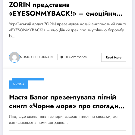
ZORIN представив
«EYESONMYBACK!» – емоційний
трек про боротьбу із власними
Український артист ZORIN презентував новий англомовний сингл
думками
«EYESONMYBACK!» – емоційний трек про внутрішню боротьбу
із…
MUSIC CLUB UKRAINE
0 Comments
Read More
4 Серпня, 2026
МУЗИКА
Настя Балог презентувала літній
сингл «Чорне море» про спогади,
які залишаються назавжди
Літо, шум хвиль, теплі вечори, засмаглі плечі та спогади, які
залишаються з нами ще довго…