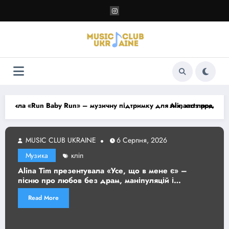
Перейти
до
контенту
авила «Run Baby Run» – музичну підтримку для тих, хто продовжує 
Alinaarts представи
LUB UKRAINE
6 Серпня, 2026
MUSIC CL
кліп
Музика
m презентувала «Усе, що в мене є» –
ZORIN пр
о любов без драм, маніпуляцій і
емоційний
ор
думками
re
Read Mor