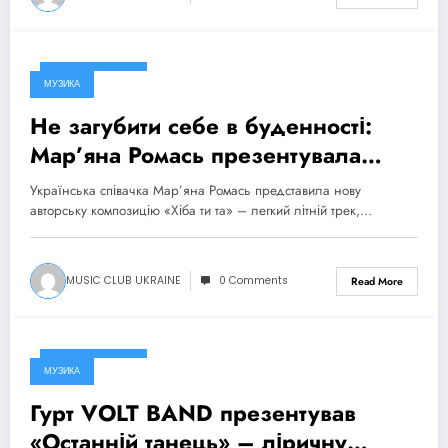
2 Серпня, 2026
МУЗИКА
Не загубити себе в буденності:
Мар’яна Ромась презентувала
танцювальний сингл «Хіба ти та»
Українська співачка Мар’яна Ромась представила нову
авторську композицію «Хіба ти та» – легкий літній трек,…
MUSIC CLUB UKRAINE
0 Comments
Read More
2 Серпня, 2026
МУЗИКА
Гурт VOLT BAND презентував
«Останній танець» – ліричну