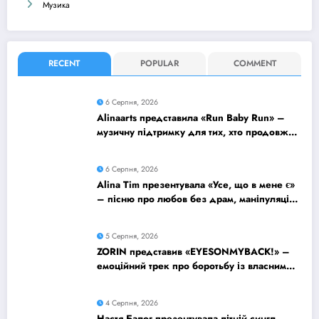
Музика
RECENT
POPULAR
COMMENT
6 Серпня, 2026
Alinaarts представила «Run Baby Run» –
музичну підтримку для тих, хто продовжує
жити попри війну
6 Серпня, 2026
Alina Tim презентувала «Усе, що в мене є»
– пісню про любов без драм, маніпуляцій
і зайвих ігор
5 Серпня, 2026
ZORIN представив «EYESONMYBACK!» –
емоційний трек про боротьбу із власними
думками
4 Серпня, 2026
Настя Балог презентувала літній сингл