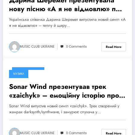
Дарина Шеремет презентувала
нову пісню «А я не відмовлю» про
кохання, яке надихає
Українська співачка Дарина Шеремет випустила новий сингл «А
я не відмовлю» – теплу й щиру…
MUSIC CLUB UKRAINE
0 Comments
Read More
3 Серпня, 2026
МУЗИКА
Sonar Wind презентував трек
«zaichyk» – емоційну історію про
депресію, втому та пошук виходу
Sonar Wind випустив новий сингл «zaichyk». Трек створений у
жанрах darksynth/synthwave, і занурює слухача у…
MUSIC CLUB UKRAINE
0 Comments
Read More