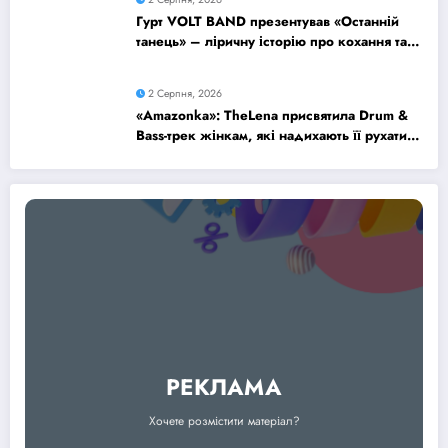
Гурт VOLT BAND презентував «Останній
танець» – ліричну історію про кохання та
найдорожчі спогади
2 Серпня, 2026
«Amazonka»: TheLena присвятила Drum &
Bass-трек жінкам, які надихають її рухатися
вперед
РЕКЛАМА
Хочете розмістити матеріал?