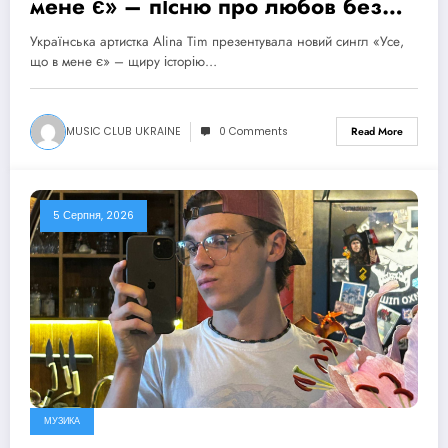
мене є» – пісню про любов без
драм, маніпуляцій і зайвих ігор
Українська артистка Alina Tim презентувала новий сингл «Усе,
що в мене є» – щиру історію…
MUSIC CLUB UKRAINE
0 Comments
Read More
5 Серпня, 2026
МУЗИКА