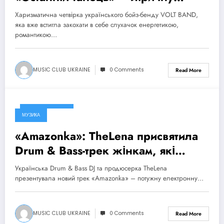
історію про кохання та найдорожчі
Харизматична четвірка українського бойз-бенду VOLT BAND,
спогади
яка вже встигла закохати в себе слухачок енергетикою,
романтикою…
MUSIC CLUB UKRAINE
0 Comments
Read More
2 Серпня, 2026
МУЗИКА
«Amazonka»: TheLena присвятила
Drum & Bass-трек жінкам, які
надихають її рухатися вперед
Українська Drum & Bass DJ та продюсерка TheLena
презентувала новий трек «Amazonka» – потужну електронну…
MUSIC CLUB UKRAINE
0 Comments
Read More