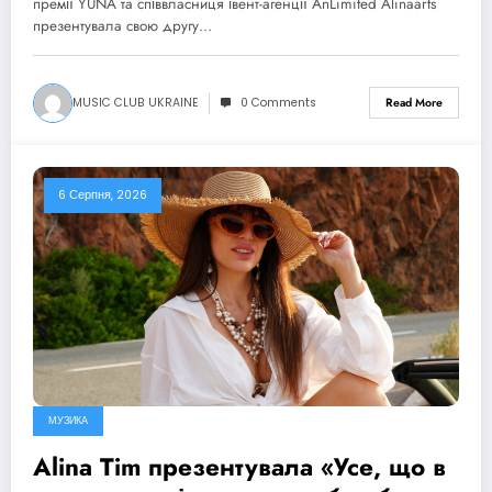
премії YUNA та співвласниця івент-агенції AnLimited Alinaarts
презентувала свою другу…
MUSIC CLUB UKRAINE
0 Comments
Read More
6 Серпня, 2026
МУЗИКА
Alina Tim презентувала «Усе, що в