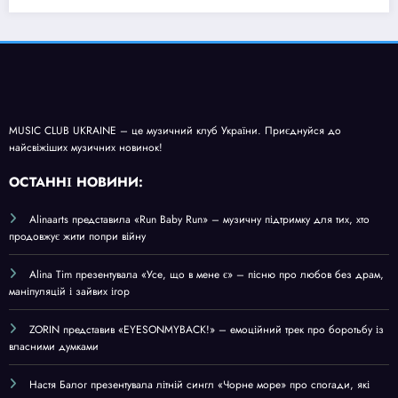
MUSIC CLUB UKRAINE – це музичний клуб України. Приєднуйся до
найсвіжіших музичних новинок!
О
СТАННІ НОВИНИ:
Alinaarts представила «Run Baby Run» – музичну підтримку для тих, хто
продовжує жити попри війну
Alina Tim презентувала «Усе, що в мене є» – пісню про любов без драм,
маніпуляцій і зайвих ігор
ZORIN представив «EYESONMYBACK!» – емоційний трек про боротьбу із
власними думками
Настя Балог презентувала літній сингл «Чорне море» про спогади, які