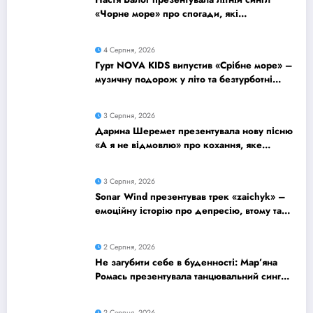
«Чорне море» про спогади, які
залишаються назавжди
4 Серпня, 2026
Гурт NOVA KIDS випустив «Срібне море» –
музичну подорож у літо та безтурботні
2010-ті
3 Серпня, 2026
Дарина Шеремет презентувала нову пісню
«А я не відмовлю» про кохання, яке
надихає
3 Серпня, 2026
Sonar Wind презентував трек «zaichyk» –
емоційну історію про депресію, втому та
пошук виходу
2 Серпня, 2026
Не загубити себе в буденності: Мар’яна
Ромась презентувала танцювальний сингл
«Хіба ти та»
2 Серпня, 2026