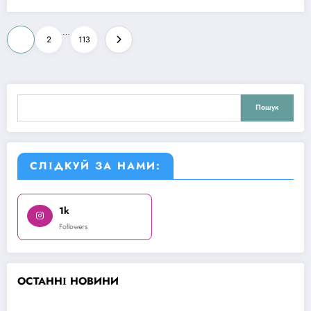
Пагінація
…
1
2
113
записів
Пошук
Пошук
СЛІДКУЙ ЗА НАМИ:
1k
Followers
О
СТАННІ НОВИНИ