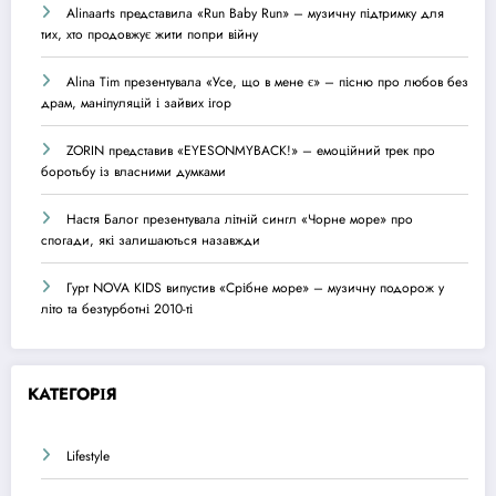
Alinaarts представила «Run Baby Run» – музичну підтримку для
тих, хто продовжує жити попри війну
Alina Tim презентувала «Усе, що в мене є» – пісню про любов без
драм, маніпуляцій і зайвих ігор
ZORIN представив «EYESONMYBACK!» – емоційний трек про
боротьбу із власними думками
Настя Балог презентувала літній сингл «Чорне море» про
спогади, які залишаються назавжди
Гурт NOVA KIDS випустив «Срібне море» – музичну подорож у
літо та безтурботні 2010-ті
КАТЕГОРІЯ
Lifestyle