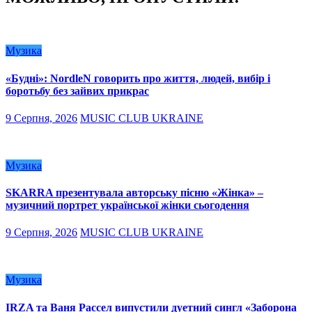
Музика
«Будні»: NordleN говорить про життя, людей, вибір і
боротьбу без зайвих прикрас
9 Серпня, 2026
MUSIC CLUB UKRAINE
Музика
SKARRA презентувала авторську пісню «Жінка» –
музичний портрет української жінки сьогодення
9 Серпня, 2026
MUSIC CLUB UKRAINE
Музика
IRZA та Ваня Рассел випустили дуетний сингл «Заборона