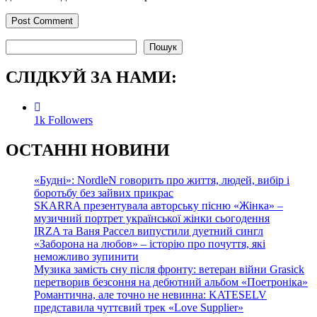
Пошук
Пошук
СЛІДКУЙ ЗА НАМИ:
1k
Followers
О
СТАННІ НОВИНИ
«Будні»: NordleN говорить про життя, людей, вибір і
боротьбу без зайвих прикрас
SKARRA презентувала авторську пісню «Жінка» –
музичний портрет української жінки сьогодення
IRZA та Ваня Рассел випустили дуетний сингл
«Заборона на любов» – історію про почуття, які
неможливо зупинити
Музика замість сну після фронту: ветеран війни Grasick
перетворив безсоння на дебютний альбом «Поетроніка»
Романтична, але точно не невинна: KATESELV
представила чуттєвий трек «Love Supplier»