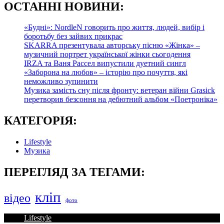
О
СТАННІ НОВИНИ:
«Будні»: NordleN говорить про життя, людей, вибір і
боротьбу без зайвих прикрас
SKARRA презентувала авторську пісню «Жінка» –
музичний портрет української жінки сьогодення
IRZA та Ваня Рассел випустили дуетний сингл
«Заборона на любов» – історію про почуття, які
неможливо зупинити
Музика замість сну після фронту: ветеран війни Grasick
перетворив безсоння на дебютний альбом «Поетроніка»
КАТЕГОРІЯ:
Lifestyle
Музика
ПЕРЕГЛЯД ЗА ТЕГАМИ:
кліп
відео
фото
Lifestyle