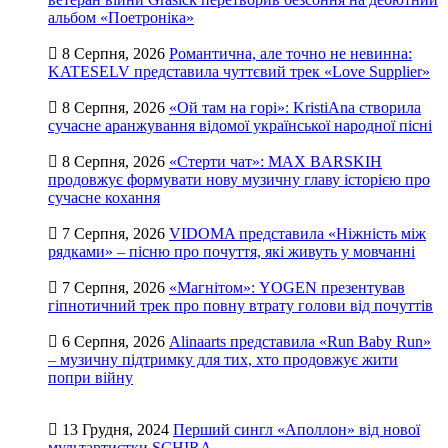
альбом «Поетроніка»
8 Серпня, 2026
Романтична, але точно не невинна:
KATESELV представила чуттєвий трек «Love Supplier»
8 Серпня, 2026
«Ой там на горі»: KristiAna створила
сучасне аранжування відомої української народної пісні
8 Серпня, 2026
«Стерти чат»: MAX BARSKIH
продовжує формувати нову музичну главу історією про
сучасне кохання
7 Серпня, 2026
VIDOMA представила «Ніжність між
рядками» – пісню про почуття, які живуть у мовчанні
7 Серпня, 2026
«Магнітом»: YOGEN презентував
гіпнотичний трек про повну втрату голови від почуттів
6 Серпня, 2026
Alinaarts представила «Run Baby Run»
– музичну підтримку для тих, хто продовжує жити
попри війну
13 Грудня, 2024
Перший сингл «Аполлон» від нової
мультартистки SCHIRA