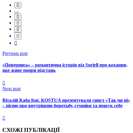
Previous post
«Повернись» – романтична історія від Soriell про кохання,
яке живе попри відстань
Next post
Віталій Каба feat. KOSTUA презентували сингл «Так чи ні»
– пісню про внутрішню боротьбу, сумніви та пошук себе
СХОЖІ ПУБЛІКАЦІЇ