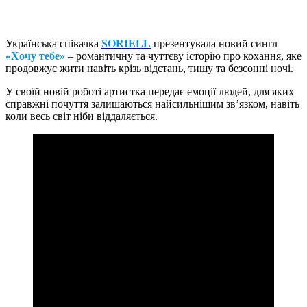
Українська співачка
SORIELL
презентувала новий сингл
«Хочу тебе»
– романтичну та чуттєву історію про кохання, яке
продовжує жити навіть крізь відстань, тишу та безсонні ночі.
У своїй новій роботі артистка передає емоції людей, для яких
справжні почуття залишаються найсильнішим зв’язком, навіть
коли весь світ ніби віддаляється.