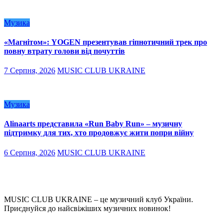
Музика
«Магнітом»: YOGEN презентував гіпнотичний трек про
повну втрату голови від почуттів
7 Серпня, 2026
MUSIC CLUB UKRAINE
Музика
Alinaarts представила «Run Baby Run» – музичну
підтримку для тих, хто продовжує жити попри війну
6 Серпня, 2026
MUSIC CLUB UKRAINE
MUSIC CLUB UKRAINE – це музичний клуб України.
Приєднуйся до найсвіжіших музичних новинок!