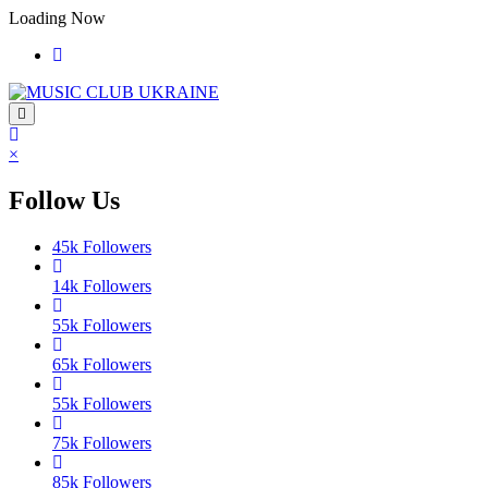
Перейти
Loading Now
до
контенту
×
Follow Us
45k
Followers
14k
Followers
55k
Followers
65k
Followers
55k
Followers
75k
Followers
85k
Followers