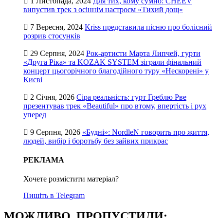
1 Листопада, 2024
Для тих, кому сумно: CHEEV
випустив трек з осіннім настроєм «Тихий дощ»
7 Вересня, 2024
Kriss представила пісню про болісний
розрив стосунків
29 Серпня, 2024
Рок-артисти Марта Липчей, гурти
«Друга Ріка» та KOZAK SYSTEM зіграли фінальний
концерт цьогорічного благодійного туру «Нескорені» у
Києві
2 Січня, 2026
Сіра реальність: гурт Греблю Рве
презентував трек «Beautiful» про втому, впертість і рух
уперед
9 Серпня, 2026
«Будні»: NordleN говорить про життя,
людей, вибір і боротьбу без зайвих прикрас
РЕКЛАМА
Хочете розмістити матеріал?
Пишіть в Telegram
МОЖЛИВО, ПРОПУСТИЛИ: