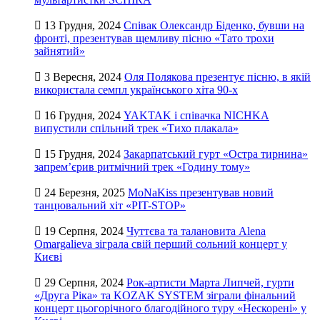
13 Грудня, 2024
Співак Олександр Біденко, бувши на
фронті, презентував щемливу пісню «Тато трохи
зайнятий»
3 Вересня, 2024
Оля Полякова презентує пісню, в якій
використала семпл українського хіта 90-х
16 Грудня, 2024
YAKTAK і співачка NICHKA
випустили спільний трек «Тихо плакала»
15 Грудня, 2024
Закарпатський гурт «Остра тирнина»
запрем’єрив ритмічний трек «Годину тому»
24 Березня, 2025
MoNaKiss презентував новий
танцювальний хіт «PIT-STOP»
19 Серпня, 2024
Чуттєва та талановита Alena
Omargalieva зіграла свій перший сольний концерт у
Києві
29 Серпня, 2024
Рок-артисти Марта Липчей, гурти
«Друга Ріка» та KOZAK SYSTEM зіграли фінальний
концерт цьогорічного благодійного туру «Нескорені» у