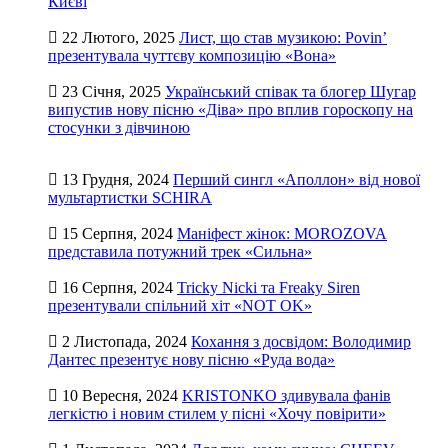
Києві
22 Лютого, 2025
Лист, що став музикою: Povin’
презентувала чуттєву композицію «Вона»
23 Січня, 2025
Український співак та блогер Шугар
випустив нову пісню «Діва» про вплив гороскопу на
стосунки з дівчиною
13 Грудня, 2024
Перший сингл «Аполлон» від нової
мультартистки SCHIRA
15 Серпня, 2024
Маніфест жінок: MOROZOVA
представила потужний трек «Сильна»
16 Серпня, 2024
Tricky Nicki та Freaky Siren
презентували спільний хіт «NOT OK»
2 Листопада, 2024
Кохання з досвідом: Володимир
Дантес презентує нову пісню «Руда вода»
10 Вересня, 2024
KRISTONKO здивувала фанів
легкістю і новим стилем у пісні «Хочу повірити»