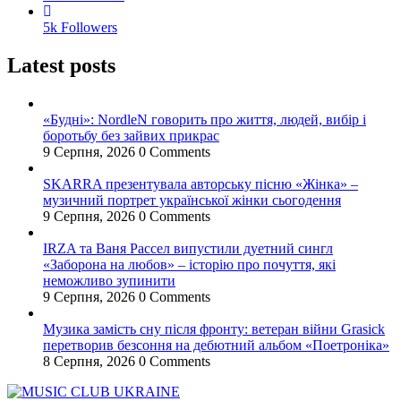
5k
Followers
Latest posts
«Будні»: NordleN говорить про життя, людей, вибір і
боротьбу без зайвих прикрас
9 Серпня, 2026
0 Comments
SKARRA презентувала авторську пісню «Жінка» –
музичний портрет української жінки сьогодення
9 Серпня, 2026
0 Comments
IRZA та Ваня Рассел випустили дуетний сингл
«Заборона на любов» – історію про почуття, які
неможливо зупинити
9 Серпня, 2026
0 Comments
Музика замість сну після фронту: ветеран війни Grasick
перетворив безсоння на дебютний альбом «Поетроніка»
8 Серпня, 2026
0 Comments