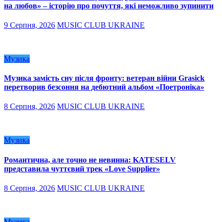
на любов» – історію про почуття, які неможливо зупинити
9 Серпня, 2026
MUSIC CLUB UKRAINE
Музика
Музика замість сну після фронту: ветеран війни Grasick
перетворив безсоння на дебютний альбом «Поетроніка»
8 Серпня, 2026
MUSIC CLUB UKRAINE
Музика
Романтична, але точно не невинна: KATESELV
представила чуттєвий трек «Love Supplier»
8 Серпня, 2026
MUSIC CLUB UKRAINE
Музика