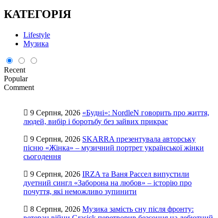
КАТЕГОРІЯ
Lifestyle
Музика
Recent
Popular
Comment
9 Серпня, 2026
«Будні»: NordleN говорить про життя,
людей, вибір і боротьбу без зайвих прикрас
9 Серпня, 2026
SKARRA презентувала авторську
пісню «Жінка» – музичний портрет української жінки
сьогодення
9 Серпня, 2026
IRZA та Ваня Рассел випустили
дуетний сингл «Заборона на любов» – історію про
почуття, які неможливо зупинити
8 Серпня, 2026
Музика замість сну після фронту:
ветеран війни Grasick перетворив безсоння на дебютний