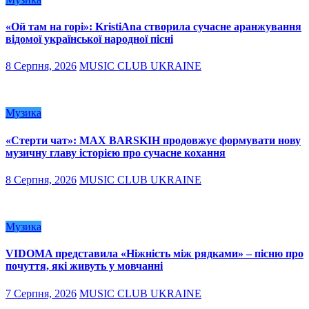
«Ой там на горі»: KristiAna створила сучасне аранжування
відомої української народної пісні
8 Серпня, 2026
MUSIC CLUB UKRAINE
Музика
«Стерти чат»: MAX BARSKIH продовжує формувати нову
музичну главу історією про сучасне кохання
8 Серпня, 2026
MUSIC CLUB UKRAINE
Музика
VIDOMA представила «Ніжність між рядками» – пісню про
почуття, які живуть у мовчанні
7 Серпня, 2026
MUSIC CLUB UKRAINE