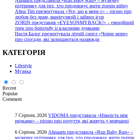
Alinaarts представила «Run Baby Run» – музичну
підтримку для тих, хто продовжує жити попри війну
Alina Tim презентувала «Усе, що в мене є» – пісню про
любов без драм, маніпуляцій і зайвих ігор
ZORIN представив «EYESONMYBACK!» – емоційний
трек про боротьбу із власними думками
Настя Балог презентувала літній сингл «Чорне море»
про спогади, які залишаються назавжди
КАТЕГОРІЯ
Lifestyle
Музика
Recent
Popular
Comment
7 Серпня, 2026
VIDOMA представила «Ніжність між
рядками» – пісню про почуття, які живуть у мовчанні
6 Серпня, 2026
Alinaarts представила «Run Baby Run» –
музичну підтримку для тих, хто продовжує жити попри