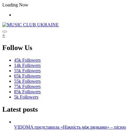
Перейти
Loading Now
до
контенту
×
Follow Us
45k
Followers
14k
Followers
55k
Followers
65k
Followers
55k
Followers
75k
Followers
85k
Followers
5k
Followers
Latest posts
VIDOMA представила «Ніжність між рядками» – пісню