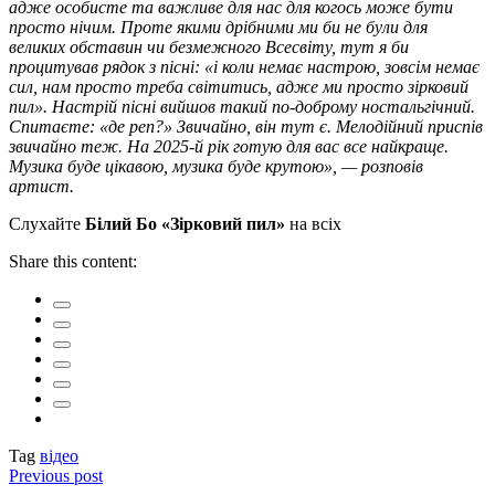
адже особисте та важливе для нас для когось може бути
просто нічим. Проте якими дрібними ми би не були для
великих обставин чи безмежного Всесвіту, тут я би
процитував рядок з пісні: «і коли немає настрою, зовсім немає
сил, нам просто треба світитись, адже ми просто зірковий
пил». Настрій пісні вийшов такий по-доброму ностальгічний.
Спитаєте: «де реп?» Звичайно, він тут є. Мелодійний приспів
звичайно теж. На 2025-й рік готую для вас все найкраще.
Музика буде цікавою, музика буде крутою», — розповів
артист.
Слухайте
Білий Бо «Зірковий пил»
на всіх
Share this content:
Tag
відео
Previous post