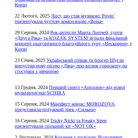
Києві
22 Лютого, 2025
Лист, що став музикою: Povin’
презентувала чуттєву композицію «Вона»
29 Серпня, 2024
Рок-артисти Марта Липчей, гурти
«Друга Ріка» та KOZAK SYSTEM зіграли фінальний
концерт цьогорічного благодійного туру «Нескорені» у
Києві
23 Січня, 2025
Український співак та блогер Шугар
випустив нову пісню «Діва» про вплив гороскопу на
стосунки з дівчиною
13 Грудня, 2024
Перший сингл «Аполлон» від нової
мультартистки SCHIRA
15 Серпня, 2024
Маніфест жінок: MOROZOVA
представила потужний трек «Сильна»
16 Серпня, 2024
Tricky Nicki та Freaky Siren
презентували спільний хіт «NOT OK»
2 Листопада, 2024
Кохання з досвідом: Володимир