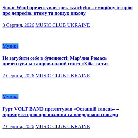
Sonar Wind презентував трек «zaichyk» – емоційну історію
про депресію, втому та пошук виходу
3 Серпня, 2026
MUSIC CLUB UKRAINE
Музика
Не загубити себе в буденності: Мар’яна Ромась
презентувала танцювальний сингл «Хіба ти та»
2 Серпня, 2026
MUSIC CLUB UKRAINE
Музика
Гурт VOLT BAND презентував «Останній танець» –
ліричну історію про кохання та найдорожчі спогади
2 Серпня, 2026
MUSIC CLUB UKRAINE