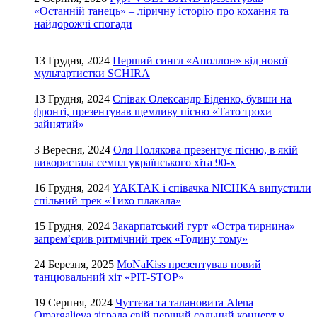
«Останній танець» – ліричну історію про кохання та
найдорожчі спогади
13 Грудня, 2024
Перший сингл «Аполлон» від нової
мультартистки SCHIRA
13 Грудня, 2024
Співак Олександр Біденко, бувши на
фронті, презентував щемливу пісню «Тато трохи
зайнятий»
3 Вересня, 2024
Оля Полякова презентує пісню, в якій
використала семпл українського хіта 90-х
16 Грудня, 2024
YAKTAK і співачка NICHKA випустили
спільний трек «Тихо плакала»
15 Грудня, 2024
Закарпатський гурт «Остра тирнина»
запрем’єрив ритмічний трек «Годину тому»
24 Березня, 2025
MoNaKiss презентував новий
танцювальний хіт «PIT-STOP»
19 Серпня, 2024
Чуттєва та талановита Alena
Omargalieva зіграла свій перший сольний концерт у