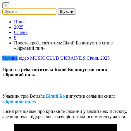
×
Home
2025
Січень
9
Просто треба світитись: Білий Бо випустив сингл
«Зірковий пил»
Музика
відео
MUSIC CLUB UKRAINE
9 Січня, 2025
Просто треба світитись: Білий Бо випустив сингл
«Зірковий пил»
Учасник тріо Botashe
Білий Бо
випустив сольний сингл
«Зірковий пил»
.
Пісня розповідає про крихкість людини у масштабах Всесвіту,
але водночас підкреслює значущість кожного моменту життя.