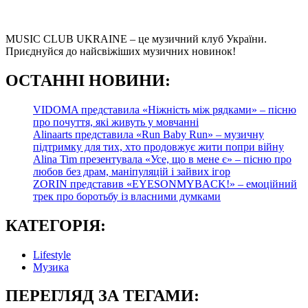
MUSIC CLUB UKRAINE – це музичний клуб України.
Приєднуйся до найсвіжіших музичних новинок!
О
СТАННІ НОВИНИ:
VIDOMA представила «Ніжність між рядками» – пісню
про почуття, які живуть у мовчанні
Alinaarts представила «Run Baby Run» – музичну
підтримку для тих, хто продовжує жити попри війну
Alina Tim презентувала «Усе, що в мене є» – пісню про
любов без драм, маніпуляцій і зайвих ігор
ZORIN представив «EYESONMYBACK!» – емоційний
трек про боротьбу із власними думками
КАТЕГОРІЯ:
Lifestyle
Музика
ПЕРЕГЛЯД ЗА ТЕГАМИ: