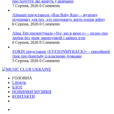
про почуття, які живуть у мовчанні
7 Серпня, 2026
0 Comments
Alinaarts представила «Run Baby Run» – музичну
підтримку для тих, хто продовжує жити попри війну
6 Серпня, 2026
0 Comments
Alina Tim презентувала «Усе, що в мене є» – пісню про
любов без драм, маніпуляцій і зайвих ігор
6 Серпня, 2026
0 Comments
ZORIN представив «EYESONMYBACK!» – емоційний
трек про боротьбу із власними думками
5 Серпня, 2026
0 Comments
ГОЛОВНА
Lifestyle
БЛОГ
НОВИНКИ МУЗИКИ
КОНТАКТИ