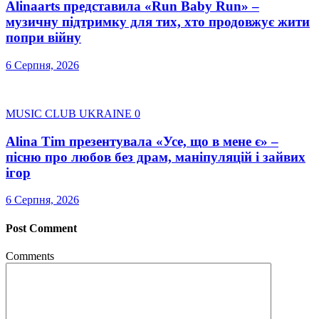
Alinaarts представила «Run Baby Run» –
музичну підтримку для тих, хто продовжує жити
попри війну
6 Серпня, 2026
MUSIC CLUB UKRAINE
0
Alina Tim презентувала «Усе, що в мене є» –
пісню про любов без драм, маніпуляцій і зайвих
ігор
6 Серпня, 2026
Post Comment
Comments