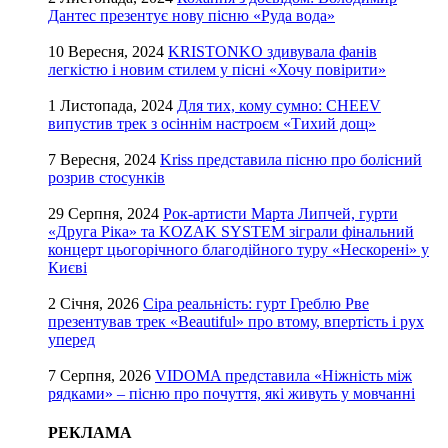
Дантес презентує нову пісню «Руда вода»
10 Вересня, 2024
KRISTONKO здивувала фанів
легкістю і новим стилем у пісні «Хочу повірити»
1 Листопада, 2024
Для тих, кому сумно: CHEEV
випустив трек з осіннім настроєм «Тихий дощ»
7 Вересня, 2024
Kriss представила пісню про болісний
розрив стосунків
29 Серпня, 2024
Рок-артисти Марта Липчей, гурти
«Друга Ріка» та KOZAK SYSTEM зіграли фінальний
концерт цьогорічного благодійного туру «Нескорені» у
Києві
2 Січня, 2026
Сіра реальність: гурт Греблю Рве
презентував трек «Beautiful» про втому, впертість і рух
уперед
7 Серпня, 2026
VIDOMA представила «Ніжність між
рядками» – пісню про почуття, які живуть у мовчанні
РЕКЛАМА