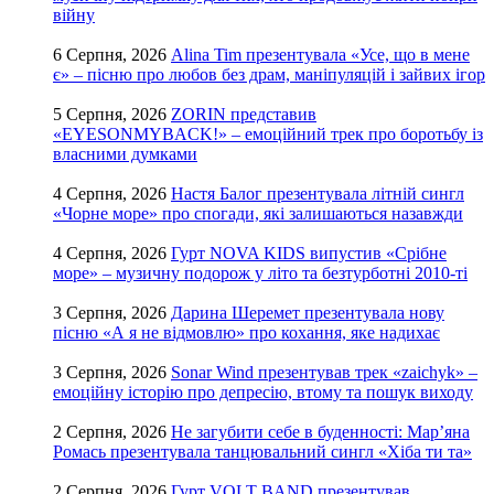
війну
6 Серпня, 2026
Alina Tim презентувала «Усе, що в мене
є» – пісню про любов без драм, маніпуляцій і зайвих ігор
5 Серпня, 2026
ZORIN представив
«EYESONMYBACK!» – емоційний трек про боротьбу із
власними думками
4 Серпня, 2026
Настя Балог презентувала літній сингл
«Чорне море» про спогади, які залишаються назавжди
4 Серпня, 2026
Гурт NOVA KIDS випустив «Срібне
море» – музичну подорож у літо та безтурботні 2010-ті
3 Серпня, 2026
Дарина Шеремет презентувала нову
пісню «А я не відмовлю» про кохання, яке надихає
3 Серпня, 2026
Sonar Wind презентував трек «zaichyk» –
емоційну історію про депресію, втому та пошук виходу
2 Серпня, 2026
Не загубити себе в буденності: Мар’яна
Ромась презентувала танцювальний сингл «Хіба ти та»
2 Серпня, 2026
Гурт VOLT BAND презентував