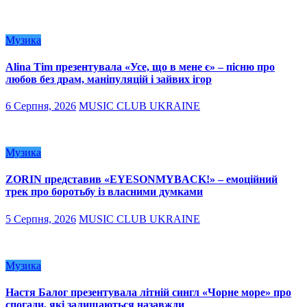
Музика
Alina Tim презентувала «Усе, що в мене є» – пісню про
любов без драм, маніпуляцій і зайвих ігор
6 Серпня, 2026
MUSIC CLUB UKRAINE
Музика
ZORIN представив «EYESONMYBACK!» – емоційний
трек про боротьбу із власними думками
5 Серпня, 2026
MUSIC CLUB UKRAINE
Музика
Настя Балог презентувала літній сингл «Чорне море» про
спогади, які залишаються назавжди