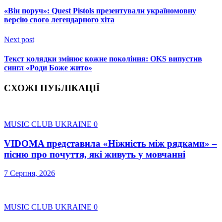
«Він поруч»: Quest Pistols презентували україномовну
версію свого легендарного хіта
Next post
Текст колядки змінює кожне покоління: OKS випустив
сингл «Роди Боже жито»
СХОЖІ ПУБЛІКАЦІЇ
MUSIC CLUB UKRAINE
0
VIDOMA представила «Ніжність між рядками» –
пісню про почуття, які живуть у мовчанні
7 Серпня, 2026
MUSIC CLUB UKRAINE
0