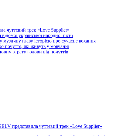
а чуттєвий трек «Love Supplier»
 відомої української народної пісні
узичну главу історією про сучасне кохання
 почуття, які живуть у мовчанні
вну втрату голови від почуттів
ELV представила чуттєвий трек «Love Supplier»