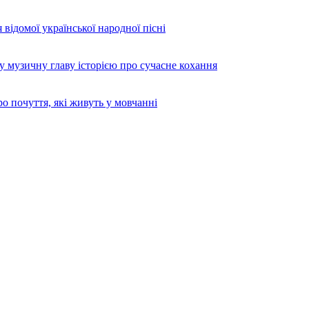
 відомої української народної пісні
узичну главу історією про сучасне кохання
 почуття, які живуть у мовчанні