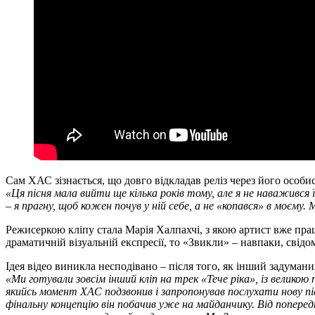
Сам ХАС зізнається, що довго відкладав реліз через його особи
«Ця пісня мала вийти ще кілька років тому, але я не наважився
– я прагну, щоб кожен почув у ній себе, а не «копався» в моєму.
Режисеркою кліпу стала Марія Халпахчі, з якою артист вже пр
драматичній візуальній експресії, то «Звикли»
– навпаки, свідо
Ідея відео виникла несподівано – після того, як інший задуманий
«Ми готували зовсім інший кліп на трек «Тече ріка», із великою
якийсь момент ХАС подзвонив і запропонував послухати нову пі
фінальну концепцію він побачив уже на майданчику. Від попереднь