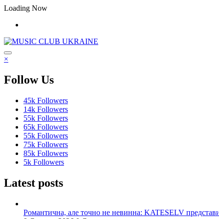
Перейти
Loading Now
до
контенту
×
Follow Us
45k
Followers
14k
Followers
55k
Followers
65k
Followers
55k
Followers
75k
Followers
85k
Followers
5k
Followers
Latest posts
Романтична, але точно не невинна: KATESELV представил