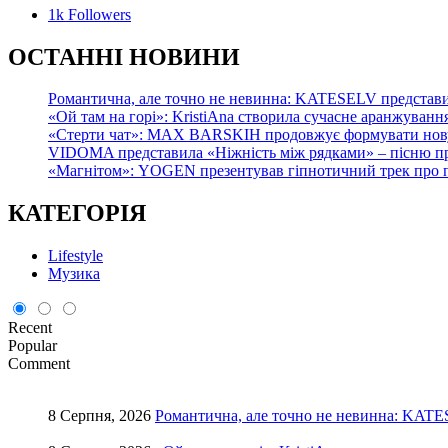
1k
Followers
О
СТАННІ НОВИНИ
Романтична, але точно не невинна: KATESELV представил
«Ой там на горі»: KristiAna створила сучасне аранжування
«Стерти чат»: MAX BARSKIH продовжує формувати нову м
VIDOMA представила «Ніжність між рядками» – пісню про
«Магнітом»: YOGEN презентував гіпнотичний трек про по
КАТЕГОРІЯ
Lifestyle
Музика
Recent
Popular
Comment
8 Серпня, 2026
Романтична, але точно не невинна: KATES