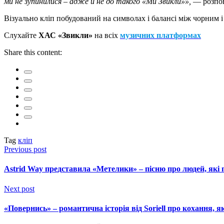
ми не зупинилися – адже й не до такого «Ми Звикли»»,
— розпов
Візуально кліп побудований на символах і балансі між чорним і
Слухайте
ХАС «Звикли»
на всіх
музичних платформах
Share this content:
Tag
кліп
Previous post
Astrid Way представила «Метелики» – пісню про людей, які п
Next post
«Повернись» – романтична історія від Soriell про кохання, я