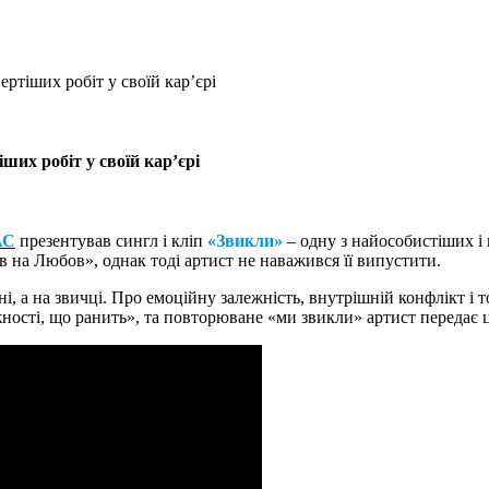
ртіших робіт у своїй кар’єрі
ших робіт у своїй кар’єрі
АС
презентував сингл і кліп
«Звикли»
– одну з найособистіших і 
в на Любов», однак тоді артист не наважився її випустити.
ні, а на звичці. Про емоційну залежність, внутрішній конфлікт і
ності, що ранить», та повторюване «ми звикли» артист передає ци