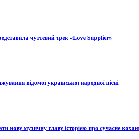
дставила чуттєвий трек «Love Supplier»
нжування відомої української народної пісні
 нову музичну главу історією про сучасне кохан