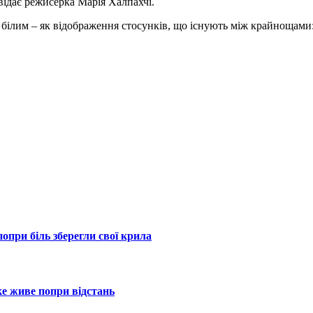
ідає режисерка Марія Халпахчі.
 білим – як відображення стосунків, що існують між крайнощами:
опри біль зберегли свої крила
ке живе попри відстань