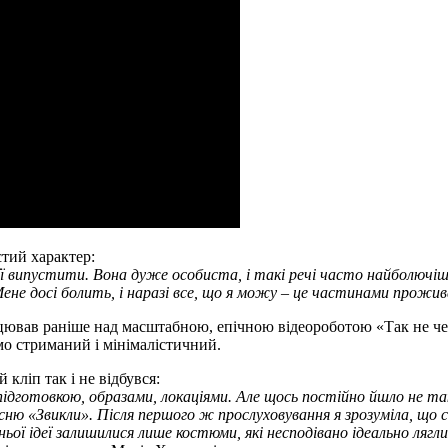
стий характер:
 її випустити. Вона дуже особиста, і такі речі часто найболючіш
 Мене досі болить, і наразі все, що я можу – це частинами прожив
ацював раніше над масштабною, епічною відеороботою «Так не че
мо стриманий і мінімалістичний.
 кліп так і не відбувся:
 підготовкою, образами, локаціями. Але щось постійно йшло не так
сню «Звикли». Після першого ж прослуховування я зрозуміла, що 
ої ідеї залишилися лише костюми, які несподівано ідеально лягли в