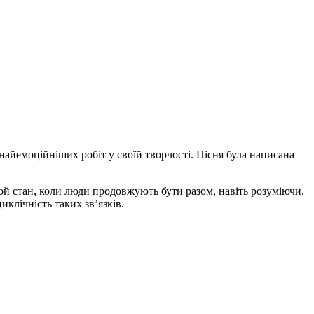
найемоційніших робіт у своїй творчості. Пісня була написана
 той стан, коли люди продовжують бути разом, навіть розуміючи,
клічність таких зв’язків.