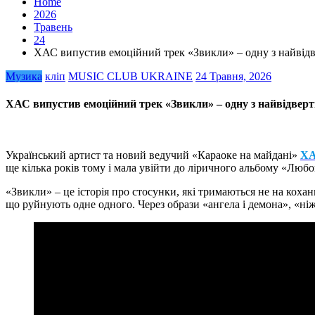
Home
2026
Травень
24
ХАС випустив емоційний трек «Звикли» – одну з найвідве
Музика
кліп
MUSIC CLUB UKRAINE
24 Травня, 2026
ХАС випустив емоційний трек «Звикли» – одну з найвідверті
Український артист та новий ведучий «Караоке на майдані»
Х
ще кілька років тому і мала увійти до ліричного альбому «Любо
«Звикли» – це історія про стосунки, які тримаються не на кохан
що руйнують одне одного. Через образи «ангела і демона», «ніж