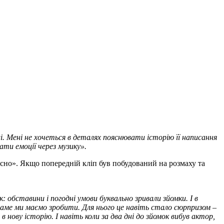
і. Мені не хочеться в деталях пояснювати історію її написання
ати емоції через музику».
сно». Якщо попередній кліп був побудований на розмаху та
: обставини і погодні умови буквально зривали зйомки. І в
саме ми маємо зробити. Для нього це навіть стало сюрпризом –
 нову історію. І навіть коли за два дні до зйомок вибув актор,