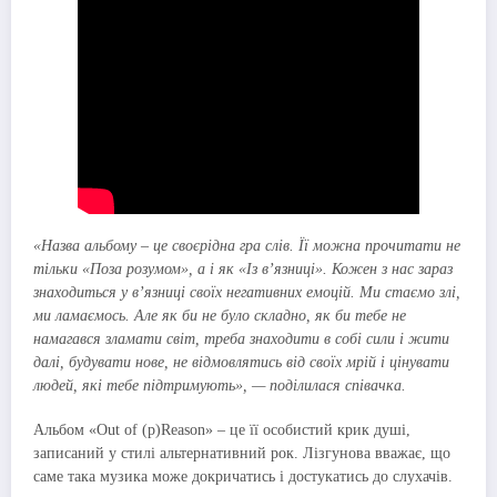
«Назва альбому – це своєрідна гра слів. Її можна прочитати не
тільки «Поза розумом», а і як «Із в’язниці». Кожен з нас зараз
знаходиться у в’язниці своїх негативних емоцій. Ми стаємо злі,
ми ламаємось. Але як би не було складно, як би тебе не
намагався зламати світ, треба знаходити в собі сили і жити
далі, будувати нове, не відмовлятись від своїх мрій і цінувати
людей, які тебе підтримують», — поділилася співачка.
Альбом «Out of (p)Reason» – це її особистий крик душі,
записаний у стилі альтернативний рок. Лізгунова вважає, що
саме така музика може докричатись і достукатись до слухачів.