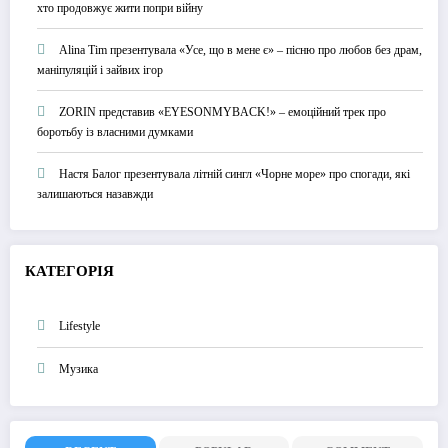
хто продовжує жити попри війну
Alina Tim презентувала «Усе, що в мене є» – пісню про любов без драм,
маніпуляцій і зайвих ігор
ZORIN представив «EYESONMYBACK!» – емоційний трек про
боротьбу із власними думками
Настя Балог презентувала літній сингл «Чорне море» про спогади, які
залишаються назавжди
КАТЕГОРІЯ
Lifestyle
Музика