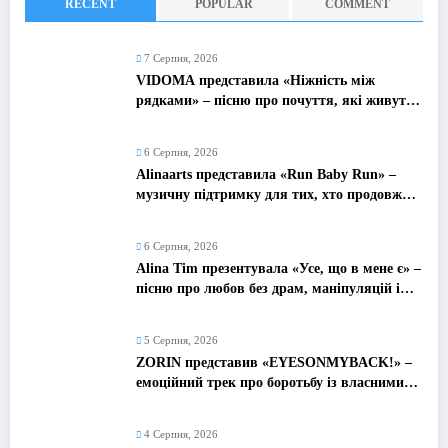
RECENT
POPULAR
COMMENT
7 Серпня, 2026
VIDOMA представила «Ніжність між
рядками» – пісню про почуття, які живуть
у мовчанні
6 Серпня, 2026
Alinaarts представила «Run Baby Run» –
музичну підтримку для тих, хто продовжує
жити попри війну
6 Серпня, 2026
Alina Tim презентувала «Усе, що в мене є» –
пісню про любов без драм, маніпуляцій і
зайвих ігор
5 Серпня, 2026
ZORIN представив «EYESONMYBACK!» –
емоційний трек про боротьбу із власними
думками
4 Серпня, 2026