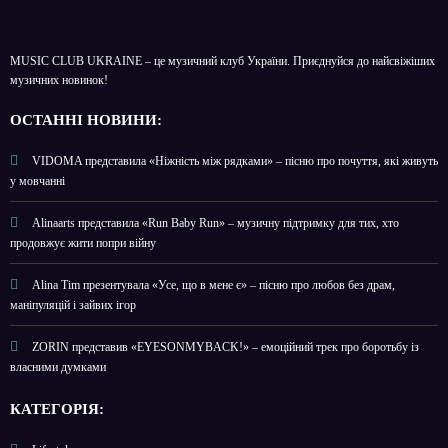
MUSIC CLUB UKRAINE – це музичний клуб України. Приєднуйся до найсвіжіших
музичних новинок!
О
СТАННІ НОВИНИ:
VIDOMA представила «Ніжність між рядками» – пісню про почуття, які живуть
у мовчанні
Alinaarts представила «Run Baby Run» – музичну підтримку для тих, хто
продовжує жити попри війну
Alina Tim презентувала «Усе, що в мене є» – пісню про любов без драм,
маніпуляцій і зайвих ігор
ZORIN представив «EYESONMYBACK!» – емоційний трек про боротьбу із
власними думками
КАТЕГОРІЯ: