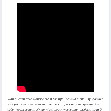
«Ми писали його майже вісім місяців. Кожна пісня – це болюча
історія, в якій можна знайти себе і прожити актуальні для
себе переживання. Якщо після прослуховування альбому хоча б