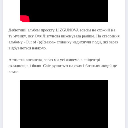
Дебютний альбом проєкту LIZGUNOVA зовсім не схожий на
ту музику, яку Оля Лізгунова виконувала раніше. На створення
альбому «Out of (p)Reason» співачку надихнули події, які зараз
відбуваються навколо.
Артистка впевнена, зараз ми усі живемо в епіцентрі
складнощів і болю. Світ рушиться на очах і багатьох людей це
ламає.