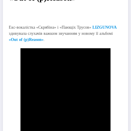
Екс-вокалістка «Скрябіна» і «Пающіх Трусов»
LIZGUNOVA
здивувала слухачів важким звучанням у новому її альбомі
«Out of (p)Reason»
.