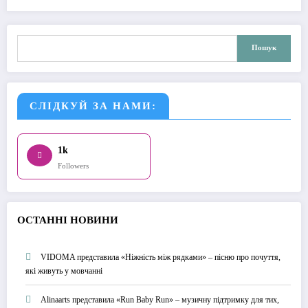
Пошук
Пошук
СЛІДКУЙ ЗА НАМИ:
1k
Followers
О
СТАННІ НОВИНИ
VIDOMA представила «Ніжність між рядками» – пісню про почуття,
які живуть у мовчанні
Alinaarts представила «Run Baby Run» – музичну підтримку для тих,