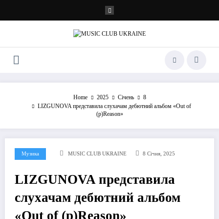
Перейти
до
контенту
Home
2025
Січень
8
LIZGUNOVA представила слухачам дебютний альбом «Out of
(p)Reason»
Музика
MUSIC CLUB UKRAINE
8 Січня, 2025
LIZGUNOVA представила
слухачам дебютний альбом
«Out of (p)Reason»