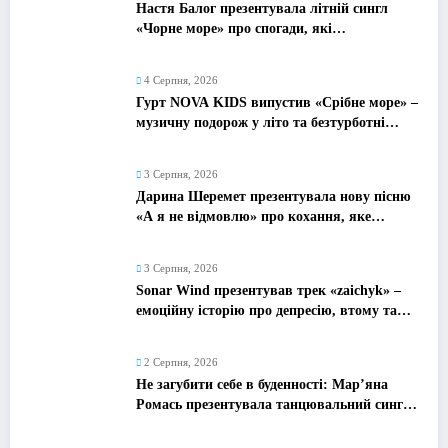
Настя Балог презентувала літній сингл
«Чорне море» про спогади, які
залишаються назавжди
4 Серпня, 2026
Гурт NOVA KIDS випустив «Срібне море» –
музичну подорож у літо та безтурботні
2010-ті
3 Серпня, 2026
Дарина Шеремет презентувала нову пісню
«А я не відмовлю» про кохання, яке
надихає
3 Серпня, 2026
Sonar Wind презентував трек «zaichyk» –
емоційну історію про депресію, втому та
пошук виходу
2 Серпня, 2026
Не загубити себе в буденності: Мар’яна
Ромась презентувала танцювальний сингл
«Хіба ти та»