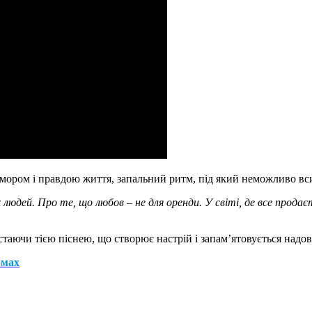
гумором і правдою життя, запальний ритм, під який неможливо всид
людей. Про те, що любов – не для оренди. У світі, де все продаєт
стаючи тією піснею, що створює настрій і запам’ятовується надов
рмах