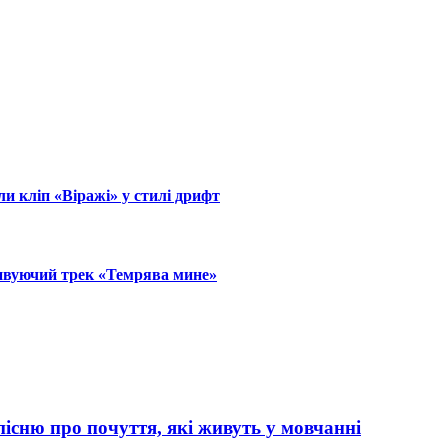
ли кліп «Віражі» у стилі дрифт
тивуючий трек «Темрява мине»
сню про почуття, які живуть у мовчанні