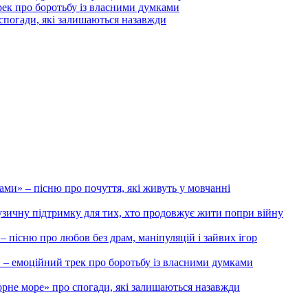
 про боротьбу із власними думками
 спогади, які залишаються назавжди
и» – пісню про почуття, які живуть у мовчанні
музичну підтримку для тих, хто продовжує жити попри війну
 – пісню про любов без драм, маніпуляцій і зайвих ігор
моційний трек про боротьбу із власними думками
орне море» про спогади, які залишаються назавжди