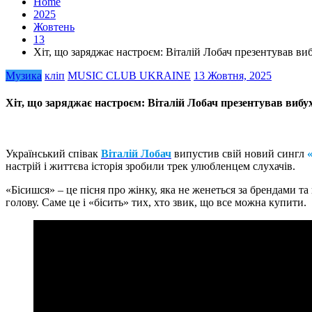
Home
2025
Жовтень
13
Хіт, що заряджає настроєм: Віталій Лобач презентував ви
Музика
кліп
MUSIC CLUB UKRAINE
13 Жовтня, 2025
Хіт, що заряджає настроєм: Віталій Лобач презентував виб
Український співак
Віталій Лобач
випустив свій новий сингл
настрій і життєва історія зробили трек улюбленцем слухачів.
«Бісишся» – це пісня про жінку, яка не женеться за брендами т
голову. Саме це і «бісить» тих, хто звик, що все можна купити.