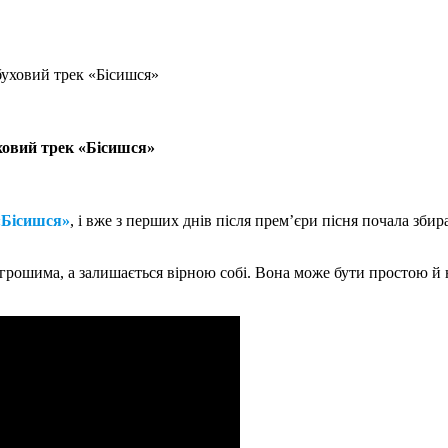
буховий трек «Бісишся»
уховий трек «Бісишся»
«Бісишся»
, і вже з перших днів після прем’єри пісня почала зб
а грошима, а залишається вірною собі. Вона може бути простою й