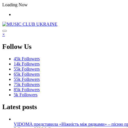
Перейти
Loading Now
до
контенту
×
Follow Us
45k
Followers
14k
Followers
55k
Followers
65k
Followers
55k
Followers
75k
Followers
85k
Followers
5k
Followers
Latest posts
VIDOMA представила «Ніжність між рядками» – пісню про