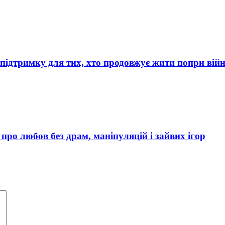
 підтримку для тих, хто продовжує жити попри вій
 про любов без драм, маніпуляцій і зайвих ігор