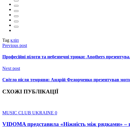
Tag
кліп
Previous post
Професійні пілоти та небезпечні трюки: Anothers презентува
Next post
Світло після темряви: Андрій Федорченко презентував мо
СХОЖІ ПУБЛІКАЦІЇ
MUSIC CLUB UKRAINE
0
VIDOMA представила «Ніжність між рядками» – пі