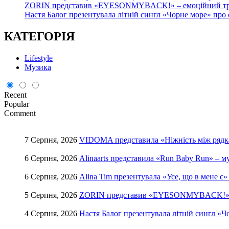
ZORIN представив «EYESONMYBACK!» – емоційний трек
Настя Балог презентувала літній сингл «Чорне море» про
КАТЕГОРІЯ
Lifestyle
Музика
Recent
Popular
Comment
7 Серпня, 2026
VIDOMA представила «Ніжність між рядкам
6 Серпня, 2026
Alinaarts представила «Run Baby Run» – 
6 Серпня, 2026
Alina Tim презентувала «Усе, що в мене є»
5 Серпня, 2026
ZORIN представив «EYESONMYBACK!» – е
4 Серпня, 2026
Настя Балог презентувала літній сингл «Ч