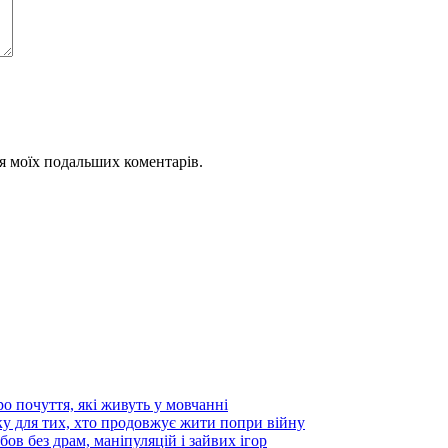
для моїх подальших коментарів.
 почуття, які живуть у мовчанні
ку для тих, хто продовжує жити попри війну
бов без драм, маніпуляцій і зайвих ігор