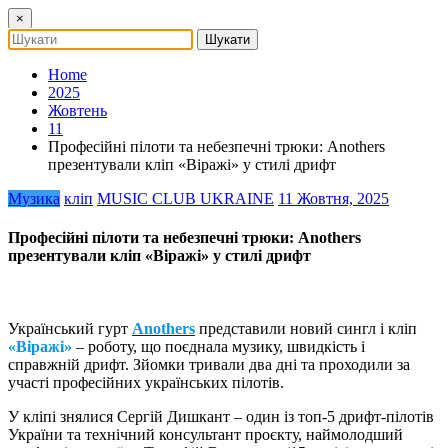
×
Home
2025
Жовтень
11
Професійні пілоти та небезпечні трюки: Anothers
презентували кліп «Віражі» у стилі дрифт
Музика
кліп
MUSIC CLUB UKRAINE
11 Жовтня, 2025
Професійні пілоти та небезпечні трюки: Anothers
презентували кліп «Віражі» у стилі дрифт
Український гурт
Anothers
представили новий сингл і кліп
«Віражі»
– роботу, що поєднала музику, швидкість і
справжній дрифт. Зйомки тривали два дні та проходили за
участі професійних українських пілотів.
У кліпі знялися Сергій Дишкант – один із топ-5 дрифт-пілотів
України та технічний консультант проєкту, наймолодший