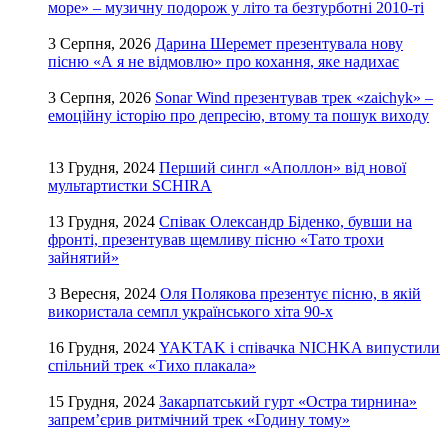
море» – музичну подорож у літо та безтурботні 2010-ті
3 Серпня, 2026
Дарина Шеремет презентувала нову
пісню «А я не відмовлю» про кохання, яке надихає
3 Серпня, 2026
Sonar Wind презентував трек «zaichyk» –
емоційну історію про депресію, втому та пошук виходу
13 Грудня, 2024
Перший сингл «Аполлон» від нової
мультартистки SCHIRA
13 Грудня, 2024
Співак Олександр Біденко, бувши на
фронті, презентував щемливу пісню «Тато трохи
зайнятий»
3 Вересня, 2024
Оля Полякова презентує пісню, в якій
використала семпл українського хіта 90-х
16 Грудня, 2024
YAKTAK і співачка NICHKA випустили
спільний трек «Тихо плакала»
15 Грудня, 2024
Закарпатський гурт «Остра тирнина»
запрем’єрив ритмічний трек «Годину тому»