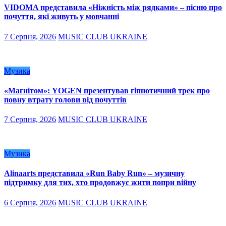
VIDOMA представила «Ніжність між рядками» – пісню про
почуття, які живуть у мовчанні
7 Серпня, 2026
MUSIC CLUB UKRAINE
Музика
«Магнітом»: YOGEN презентував гіпнотичний трек про
повну втрату голови від почуттів
7 Серпня, 2026
MUSIC CLUB UKRAINE
Музика
Alinaarts представила «Run Baby Run» – музичну
підтримку для тих, хто продовжує жити попри війну
6 Серпня, 2026
MUSIC CLUB UKRAINE