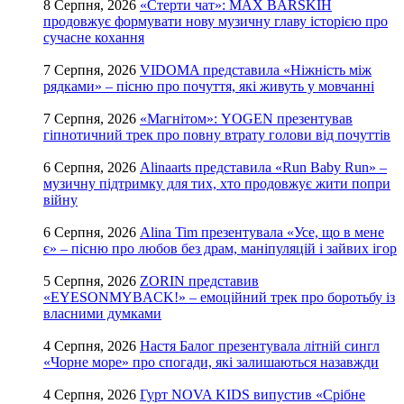
8 Серпня, 2026
«Стерти чат»: MAX BARSKIH
продовжує формувати нову музичну главу історією про
сучасне кохання
7 Серпня, 2026
VIDOMA представила «Ніжність між
рядками» – пісню про почуття, які живуть у мовчанні
7 Серпня, 2026
«Магнітом»: YOGEN презентував
гіпнотичний трек про повну втрату голови від почуттів
6 Серпня, 2026
Alinaarts представила «Run Baby Run» –
музичну підтримку для тих, хто продовжує жити попри
війну
6 Серпня, 2026
Alina Tim презентувала «Усе, що в мене
є» – пісню про любов без драм, маніпуляцій і зайвих ігор
5 Серпня, 2026
ZORIN представив
«EYESONMYBACK!» – емоційний трек про боротьбу із
власними думками
4 Серпня, 2026
Настя Балог презентувала літній сингл
«Чорне море» про спогади, які залишаються назавжди
4 Серпня, 2026
Гурт NOVA KIDS випустив «Срібне