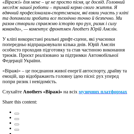
«Віражі» для мене – це не просто пісня, це досвід. Головний
меседж нашої роботи – тримай кермо свого життя. Я
вдячний професіоналам-спортсменам, які взяли участь у кліпі
та допомогли зробити все технічно точно й безпечно. Ми
разом створили справжню історію про рух, ризик і силу
команди», — коментує фронтмен Anothers Юрій Амєлін.
У кліпі використані реальні дрифт-сцени, які учасники
попередньо відпрацьовували кілька днів. Юрій Амєлін
особисто проходив підготовку та став частиною виконання
трюків. Проєкт реалізовано за підтримки Автомобільної
Федерації України.
«Віражі» – це поєднання живої енергії автоспорту, драйву та
емоцій, що відображають головну ідею пісні: рух уперед
попри ризик і невідомість.
Слухайте
Anothers «Віражі»
на всіх
музичних платформах
Share this content: