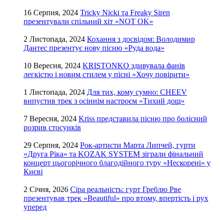
16 Серпня, 2024
Tricky Nicki та Freaky Siren
презентували спільний хіт «NOT OK»
2 Листопада, 2024
Кохання з досвідом: Володимир
Дантес презентує нову пісню «Руда вода»
10 Вересня, 2024
KRISTONKO здивувала фанів
легкістю і новим стилем у пісні «Хочу повірити»
1 Листопада, 2024
Для тих, кому сумно: CHEEV
випустив трек з осіннім настроєм «Тихий дощ»
7 Вересня, 2024
Kriss представила пісню про болісний
розрив стосунків
29 Серпня, 2024
Рок-артисти Марта Липчей, гурти
«Друга Ріка» та KOZAK SYSTEM зіграли фінальний
концерт цьогорічного благодійного туру «Нескорені» у
Києві
2 Січня, 2026
Сіра реальність: гурт Греблю Рве
презентував трек «Beautiful» про втому, впертість і рух
уперед