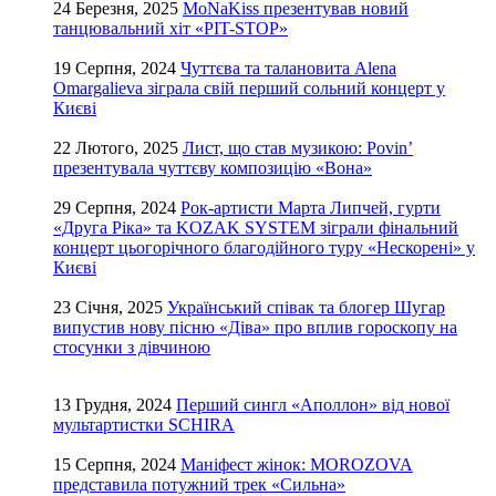
24 Березня, 2025
MoNaKiss презентував новий
танцювальний хіт «PIT-STOP»
19 Серпня, 2024
Чуттєва та талановита Alena
Omargalieva зіграла свій перший сольний концерт у
Києві
22 Лютого, 2025
Лист, що став музикою: Povin’
презентувала чуттєву композицію «Вона»
29 Серпня, 2024
Рок-артисти Марта Липчей, гурти
«Друга Ріка» та KOZAK SYSTEM зіграли фінальний
концерт цьогорічного благодійного туру «Нескорені» у
Києві
23 Січня, 2025
Український співак та блогер Шугар
випустив нову пісню «Діва» про вплив гороскопу на
стосунки з дівчиною
13 Грудня, 2024
Перший сингл «Аполлон» від нової
мультартистки SCHIRA
15 Серпня, 2024
Маніфест жінок: MOROZOVA
представила потужний трек «Сильна»