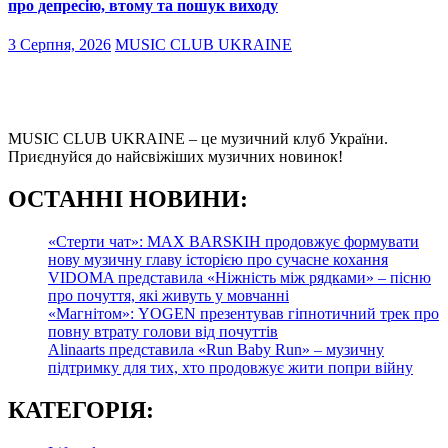
про депресію, втому та пошук виходу
3 Серпня, 2026
MUSIC CLUB UKRAINE
MUSIC CLUB UKRAINE – це музичний клуб України.
Приєднуйся до найсвіжіших музичних новинок!
О
СТАННІ НОВИНИ:
«Стерти чат»: MAX BARSKIH продовжує формувати
нову музичну главу історією про сучасне кохання
VIDOMA представила «Ніжність між рядками» – пісню
про почуття, які живуть у мовчанні
«Магнітом»: YOGEN презентував гіпнотичний трек про
повну втрату голови від почуттів
Alinaarts представила «Run Baby Run» – музичну
підтримку для тих, хто продовжує жити попри війну
КАТЕГОРІЯ: