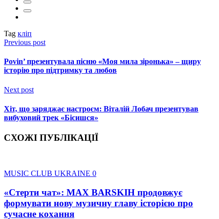
Tag
кліп
Previous post
Povin’ презентувала пісню «Моя мила зіронька» – щиру
історію про підтримку та любов
Next post
Хіт, що заряджає настроєм: Віталій Лобач презентував
вибуховий трек «Бісишся»
СХОЖІ ПУБЛІКАЦІЇ
MUSIC CLUB UKRAINE
0
«Стерти чат»: MAX BARSKIH продовжує
формувати нову музичну главу історією про
сучасне кохання