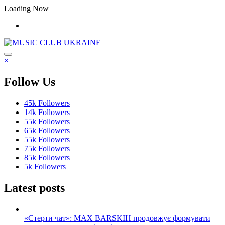
Перейти
Loading Now
до
контенту
×
Follow Us
45k
Followers
14k
Followers
55k
Followers
65k
Followers
55k
Followers
75k
Followers
85k
Followers
5k
Followers
Latest posts
«Стерти чат»: MAX BARSKIH продовжує формувати