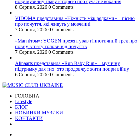
нову музичну главу історією про сучасне кохання
8 Серпня, 2026
0 Comments
VIDOMA представила «Ніжність між рядками» – пісню
про почуття, які живуть у мовчанні
7 Серпня, 2026
0 Comments
«Магнітом»: YOGEN презентував гіпнотичний трек про
повну втрату голови від почуттів
7 Серпня, 2026
0 Comments
Alinaarts представила «Run Baby Run» – музичну
підтримку для тих, хто продовжує жити попри війну
6 Серпня, 2026
0 Comments
ГОЛОВНА
Lifestyle
БЛОГ
НОВИНКИ МУЗИКИ
КОНТАКТИ