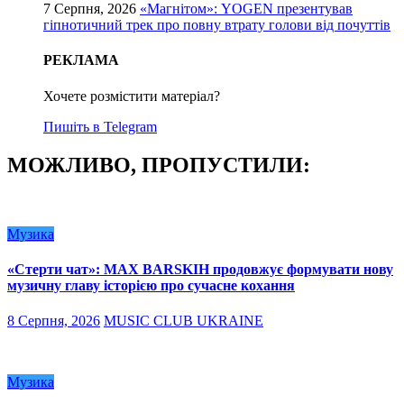
7 Серпня, 2026
«Магнітом»: YOGEN презентував
гіпнотичний трек про повну втрату голови від почуттів
РЕКЛАМА
Хочете розмістити матеріал?
Пишіть в Telegram
МОЖЛИВО, ПРОПУСТИЛИ:
Музика
«Стерти чат»: MAX BARSKIH продовжує формувати нову
музичну главу історією про сучасне кохання
8 Серпня, 2026
MUSIC CLUB UKRAINE
Музика