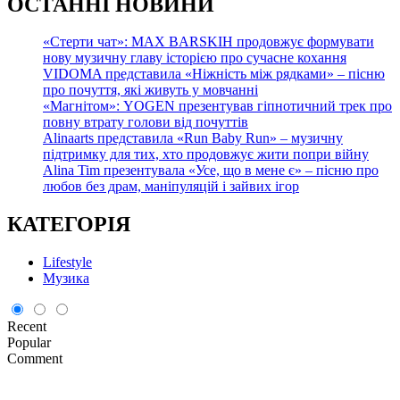
О
СТАННІ НОВИНИ
«Стерти чат»: MAX BARSKIH продовжує формувати
нову музичну главу історією про сучасне кохання
VIDOMA представила «Ніжність між рядками» – пісню
про почуття, які живуть у мовчанні
«Магнітом»: YOGEN презентував гіпнотичний трек про
повну втрату голови від почуттів
Alinaarts представила «Run Baby Run» – музичну
підтримку для тих, хто продовжує жити попри війну
Alina Tim презентувала «Усе, що в мене є» – пісню про
любов без драм, маніпуляцій і зайвих ігор
КАТЕГОРІЯ
Lifestyle
Музика
Recent
Popular
Comment