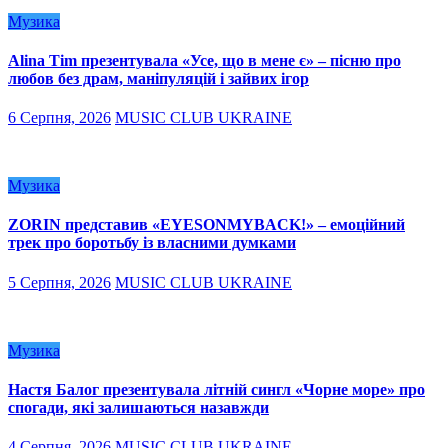
Музика
Alina Tim презентувала «Усе, що в мене є» – пісню про
любов без драм, маніпуляцій і зайвих ігор
6 Серпня, 2026
MUSIC CLUB UKRAINE
Музика
ZORIN представив «EYESONMYBACK!» – емоційний
трек про боротьбу із власними думками
5 Серпня, 2026
MUSIC CLUB UKRAINE
Музика
Настя Балог презентувала літній сингл «Чорне море» про
спогади, які залишаються назавжди
4 Серпня, 2026
MUSIC CLUB UKRAINE