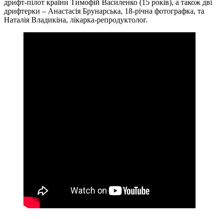
дрифт-пілот країни Тимофій Василенко (15 років), а також дві
дрифтерки – Анастасія Брунарська, 18-річна фотографка, та
Наталія Владикіна, лікарка-репродуктолог.