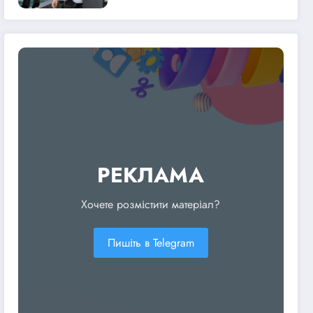
танець» – ліричну історію
про кохання та
найдорожчі спогади
РЕКЛАМА
Хочете розмістити матеріал?
Пишіть в Telegram