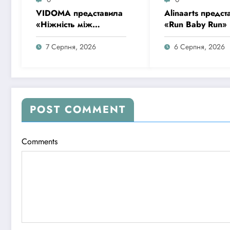
VIDOMA представила
Alinaarts предст
«Ніжність між
«Run Baby Run»
рядками» – пісню
музичну підтрим
про почуття, які
для тих, хто
7 Серпня, 2026
6 Серпня, 2026
живуть у мовчанні
продовжує жити
попри війну
POST COMMENT
Comments