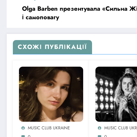
Olga Barben презентувала «Сильна Жі
і самоповагу
СХОЖІ ПУБЛІКАЦІЇ
MUSIC CLUB UKRAINE
MUSIC CLUB UK
0
0