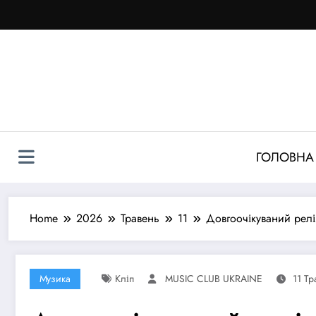
Перейти
до
контенту
ГОЛОВНА
Home
2026
Травень
11
Довгоочікуваний релі
Музика
Кліп
MUSIC CLUB UKRAINE
11 Тр