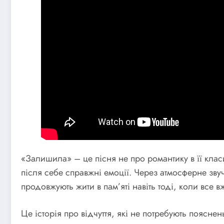
«Залишила» – це пісня не про романтику в її клас
після себе справжні емоції. Через атмосферне зву
продовжують жити в пам’яті навіть тоді, коли все в
Це історія про відчуття, які не потребують поясне