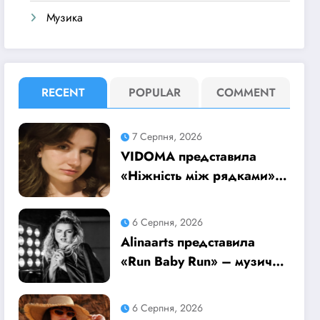
Музика
RECENT
POPULAR
COMMENT
7 Серпня, 2026
VIDOMA представила
«Ніжність між рядками»
– пісню про почуття, які
живуть у мовчанні
6 Серпня, 2026
Alinaarts представила
«Run Baby Run» – музичну
підтримку для тих, хто
продовжує жити попри
6 Серпня, 2026
війну