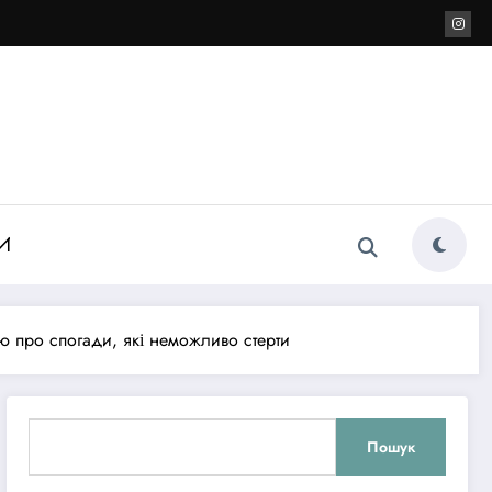
И
ю про спогади, які неможливо стерти
Пошук
Пошук