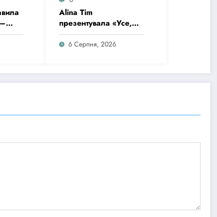
авила
Alina Tim
 –
презентувала «Усе,
ку
що в мене є» – пісню
про любов без драм,
6 Серпня, 2026
маніпуляцій і зайвих
ігор