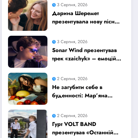
безтурботні 2010-ті
3 Серпня, 2026
Дарина Шеремет
презентувала нову пісню
«А я не відмовлю» про
кохання, яке надихає
3 Серпня, 2026
Sonar Wind презентував
трек «zaichyk» – емоційну
історію про депресію,
втому та пошук виходу
2 Серпня, 2026
Не загубити себе в
буденності: Мар’яна
Ромась презентувала
танцювальний сингл «Хіба
2 Серпня, 2026
ти та»
Гурт VOLT BAND
презентував «Останній