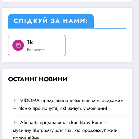
СЛІДКУЙ ЗА НАМИ:
1k
Followers
О
СТАННІ НОВИНИ
VIDOMA представила «Ніжність між рядками»
– пісню про почуття, які живуть у мовчанні
Alinaarts представила «Run Baby Run» –
музичну підтримку для тих, хто продовжує жити
попри війну