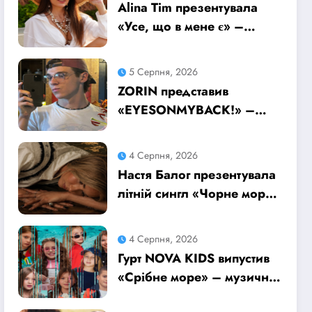
Alina Tim презентувала
«Усе, що в мене є» –
пісню про любов без
драм, маніпуляцій і
5 Серпня, 2026
зайвих ігор
ZORIN представив
«EYESONMYBACK!» –
емоційний трек про
боротьбу із власними
4 Серпня, 2026
думками
Настя Балог презентувала
літній сингл «Чорне море»
про спогади, які
залишаються назавжди
4 Серпня, 2026
Гурт NOVA KIDS випустив
«Срібне море» – музичну
подорож у літо та