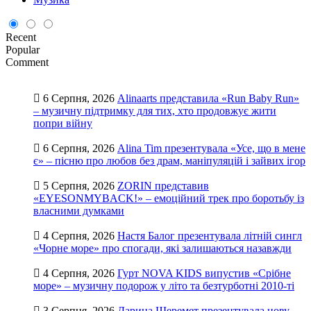
Recent
Popular
Comment
6 Серпня, 2026
Alinaarts представила «Run Baby Run»
– музичну підтримку для тих, хто продовжує жити
попри війну
6 Серпня, 2026
Alina Tim презентувала «Усе, що в мене
є» – пісню про любов без драм, маніпуляцій і зайвих ігор
5 Серпня, 2026
ZORIN представив
«EYESONMYBACK!» – емоційний трек про боротьбу із
власними думками
4 Серпня, 2026
Настя Балог презентувала літній сингл
«Чорне море» про спогади, які залишаються назавжди
4 Серпня, 2026
Гурт NOVA KIDS випустив «Срібне
море» – музичну подорож у літо та безтурботні 2010-ті
3 Серпня, 2026
Дарина Шеремет презентувала нову