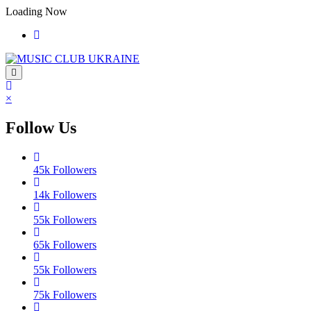
Перейти
Loading Now
до
контенту
×
Follow Us
45k
Followers
14k
Followers
55k
Followers
65k
Followers
55k
Followers
75k
Followers