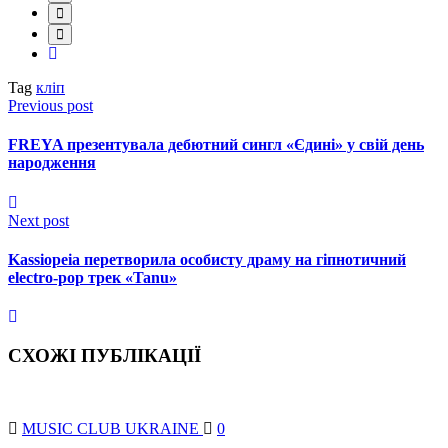
Tag
кліп
Previous post
FREYA презентувала дебютний сингл «Єдині» у свій день
народження
Next post
Kassiopeia перетворила особисту драму на гіпнотичний
electro-pop трек «Tanu»
СХОЖІ ПУБЛІКАЦІЇ
MUSIC CLUB UKRAINE
0