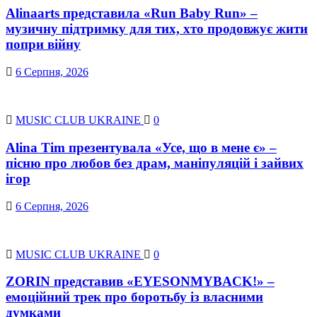
Alinaarts представила «Run Baby Run» –
музичну підтримку для тих, хто продовжує жити
попри війну
6 Серпня, 2026
MUSIC CLUB UKRAINE
0
Alina Tim презентувала «Усе, що в мене є» –
пісню про любов без драм, маніпуляцій і зайвих
ігор
6 Серпня, 2026
MUSIC CLUB UKRAINE
0
ZORIN представив «EYESONMYBACK!» –
емоційний трек про боротьбу із власними
думками