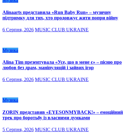
Музика
Alinaarts представила «Run Baby Run» – музичну
підтримку для тих, хто продовжує жити попри війну
6 Серпня, 2026
MUSIC CLUB UKRAINE
Музика
Alina Tim презентувала «Усе, що в мене є» – пісню про
любов без драм, маніпуляцій і зайвих ігор
6 Серпня, 2026
MUSIC CLUB UKRAINE
Музика
ZORIN представив «EYESONMYBACK!» – емоційний
трек про боротьбу із власними думками
5 Серпня, 2026
MUSIC CLUB UKRAINE