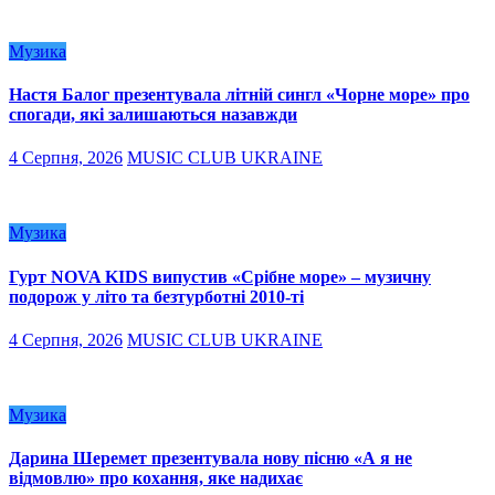
Музика
Настя Балог презентувала літній сингл «Чорне море» про
спогади, які залишаються назавжди
4 Серпня, 2026
MUSIC CLUB UKRAINE
Музика
Гурт NOVA KIDS випустив «Срібне море» – музичну
подорож у літо та безтурботні 2010-ті
4 Серпня, 2026
MUSIC CLUB UKRAINE
Музика
Дарина Шеремет презентувала нову пісню «А я не
відмовлю» про кохання, яке надихає