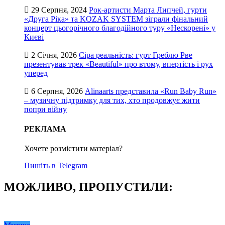
29 Серпня, 2024
Рок-артисти Марта Липчей, гурти
«Друга Ріка» та KOZAK SYSTEM зіграли фінальний
концерт цьогорічного благодійного туру «Нескорені» у
Києві
2 Січня, 2026
Сіра реальність: гурт Греблю Рве
презентував трек «Beautiful» про втому, впертість і рух
уперед
6 Серпня, 2026
Alinaarts представила «Run Baby Run»
– музичну підтримку для тих, хто продовжує жити
попри війну
РЕКЛАМА
Хочете розмістити матеріал?
Пишіть в Telegram
МОЖЛИВО, ПРОПУСТИЛИ: