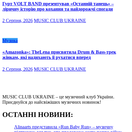
Гурт VOLT BAND презентував «Останній танець» –
ліричну історію про кохання та найдорожчі спогади
2 Серпня, 2026
MUSIC CLUB UKRAINE
Музика
«Amazonka»: TheLena присвятила Drum & Bass-трек
жінкам, які надихають її рухатися вперед
2 Серпня, 2026
MUSIC CLUB UKRAINE
MUSIC CLUB UKRAINE – це музичний клуб України.
Приєднуйся до найсвіжіших музичних новинок!
О
СТАННІ НОВИНИ:
Alinaarts представила «Run Baby Run» – музичну