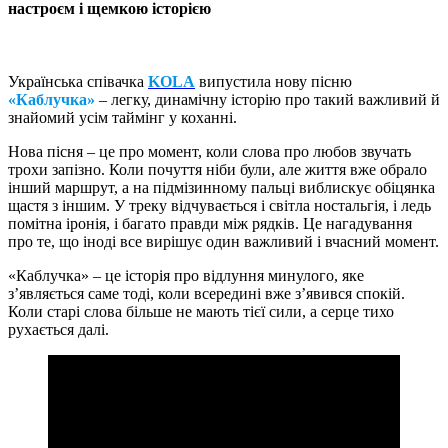
настроєм і щемкою історією
Українська співачка
KOLA
випустила нову пісню
«Каблучка»
– легку, динамічну історію про такий важливий й
знайомий усім таймінг у коханні.
Нова пісня – це про момент, коли слова про любов звучать
трохи запізно. Коли почуття ніби були, але життя вже обрало
інший маршрут, а на підмізинному пальці виблискує обіцянка
щастя з іншим. У треку відчувається і світла ностальгія, і ледь
помітна іронія, і багато правди між рядків. Це нагадування
про те, що іноді все вирішує один важливий і вчасний момент.
«Каблучка» – це історія про відлуння минулого, яке
з’являється саме тоді, коли всередині вже з’явився спокій.
Коли старі слова більше не мають тієї сили, а серце тихо
рухається далі.