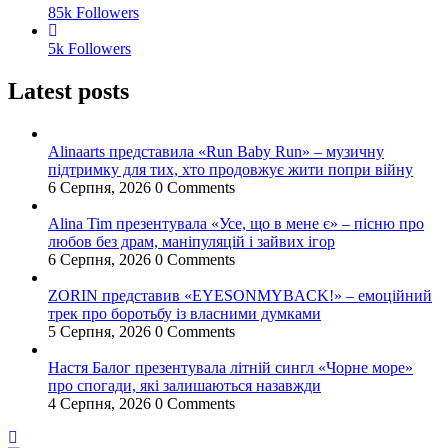
85k
Followers
5k
Followers
Latest posts
Alinaarts представила «Run Baby Run» – музичну
підтримку для тих, хто продовжує жити попри війну
6 Серпня, 2026
0 Comments
Alina Tim презентувала «Усе, що в мене є» – пісню про
любов без драм, маніпуляцій і зайвих ігор
6 Серпня, 2026
0 Comments
ZORIN представив «EYESONMYBACK!» – емоційний
трек про боротьбу із власними думками
5 Серпня, 2026
0 Comments
Настя Балог презентувала літній сингл «Чорне море»
про спогади, які залишаються назавжди
4 Серпня, 2026
0 Comments