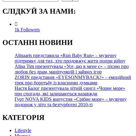
СЛІДКУЙ ЗА НАМИ:
1k
Followers
О
СТАННІ НОВИНИ
Alinaarts представила «Run Baby Run» – музичну
підтримку для тих, хто продовжує жити попри війну
Alina Tim презентувала «Усе, що в мене є» – пісню про
любов без драм, маніпуляцій і зайвих ігор
ZORIN представив «EYESONMYBACK!» – емоційний
трек про боротьбу із власними думками
Настя Балог презентувала літній сингл «Чорне море»
про спогади, які залишаються назавжди
Гурт NOVA KIDS випустив «Срібне море» – музичну
подорож у літо та безтурботні 2010-ті
КАТЕГОРІЯ
Lifestyle
Музика