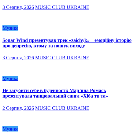
3 Серпня, 2026
MUSIC CLUB UKRAINE
Музика
Sonar Wind презентував трек «zaichyk» – емоційну історію
про депресію, втому та пошук виходу
3 Серпня, 2026
MUSIC CLUB UKRAINE
Музика
Не загубити себе в буденності: Мар’яна Ромась
презентувала танцювальний сингл «Хіба ти та»
2 Серпня, 2026
MUSIC CLUB UKRAINE
Музика