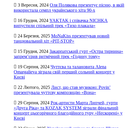
3 Вересня, 2024
Оля Полякова презентує пісню, в якій
використала семпл українського хіта 90-х
16 Грудня, 2024
YAKTAK і співачка NICHKA
випустили спільний трек «Тихо плакала»
24 Березня, 2025
MoNaKiss презентував новий
танцювальний хіт «PIT-STOP»
15 Грудня, 2024
Закарпатський гурт «Остра тирнина»
запрем’єрив ритмічний трек «Годину тому»
19 Серпня, 2024
Чуттєва та талановита Alena
Omargalieva зіграла свій перший сольний концерт у
Києві
22 Лютого, 2025
Лист, що став музикою: Povin’
презентувала чуттєву композицію «Вона»
29 Серпня, 2024
Рок-артисти Марта Липчей, гурти
«Друга Ріка» та KOZAK SYSTEM зіграли фінальний
концерт цьогорічного благодійного туру «Нескорені» у
Києві