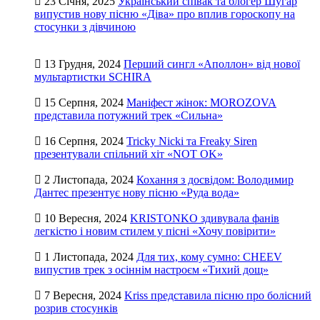
23 Січня, 2025
Український співак та блогер Шугар
випустив нову пісню «Діва» про вплив гороскопу на
стосунки з дівчиною
13 Грудня, 2024
Перший сингл «Аполлон» від нової
мультартистки SCHIRA
15 Серпня, 2024
Маніфест жінок: MOROZOVA
представила потужний трек «Сильна»
16 Серпня, 2024
Tricky Nicki та Freaky Siren
презентували спільний хіт «NOT OK»
2 Листопада, 2024
Кохання з досвідом: Володимир
Дантес презентує нову пісню «Руда вода»
10 Вересня, 2024
KRISTONKO здивувала фанів
легкістю і новим стилем у пісні «Хочу повірити»
1 Листопада, 2024
Для тих, кому сумно: CHEEV
випустив трек з осіннім настроєм «Тихий дощ»
7 Вересня, 2024
Kriss представила пісню про болісний
розрив стосунків