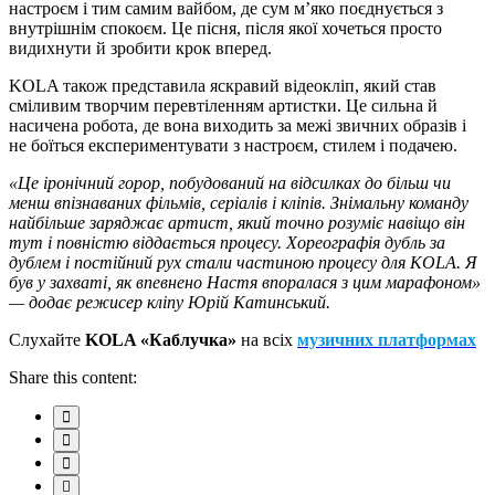
настроєм і тим самим вайбом, де сум м’яко поєднується з
внутрішнім спокоєм. Це пісня, після якої хочеться просто
видихнути й зробити крок вперед.
KOLA також представила яскравий відеокліп, який став
сміливим творчим перевтіленням артистки. Це сильна й
насичена робота, де вона виходить за межі звичних образів і
не боїться експериментувати з настроєм, стилем і подачею.
«Це іронічний горор, побудований на відсилках до більш чи
менш впізнаваних фільмів, серіалів і кліпів. Знімальну команду
найбільше заряджає артист, який точно розуміє навіщо він
тут і повністю віддається процесу. Хореографія дубль за
дублем і постійний рух стали частиною процесу для KOLA. Я
був у захваті, як впевнено Настя впоралася з цим марафоном»
— додає режисер кліпу Юрій Катинський.
Слухайте
KOLA «Каблучка»
на всіх
музичних платформах
Share this content: