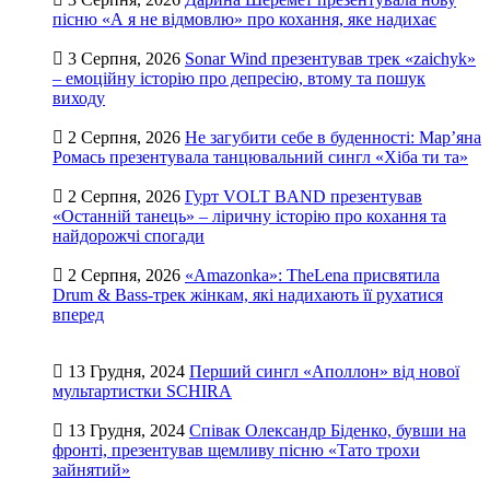
пісню «А я не відмовлю» про кохання, яке надихає
3 Серпня, 2026
Sonar Wind презентував трек «zaichyk»
– емоційну історію про депресію, втому та пошук
виходу
2 Серпня, 2026
Не загубити себе в буденності: Мар’яна
Ромась презентувала танцювальний сингл «Хіба ти та»
2 Серпня, 2026
Гурт VOLT BAND презентував
«Останній танець» – ліричну історію про кохання та
найдорожчі спогади
2 Серпня, 2026
«Amazonka»: TheLena присвятила
Drum & Bass-трек жінкам, які надихають її рухатися
вперед
13 Грудня, 2024
Перший сингл «Аполлон» від нової
мультартистки SCHIRA
13 Грудня, 2024
Співак Олександр Біденко, бувши на
фронті, презентував щемливу пісню «Тато трохи
зайнятий»