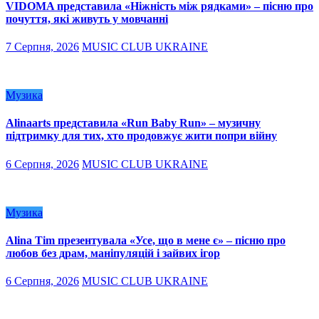
VIDOMA представила «Ніжність між рядками» – пісню про
почуття, які живуть у мовчанні
7 Серпня, 2026
MUSIC CLUB UKRAINE
Музика
Alinaarts представила «Run Baby Run» – музичну
підтримку для тих, хто продовжує жити попри війну
6 Серпня, 2026
MUSIC CLUB UKRAINE
Музика
Alina Tim презентувала «Усе, що в мене є» – пісню про
любов без драм, маніпуляцій і зайвих ігор
6 Серпня, 2026
MUSIC CLUB UKRAINE