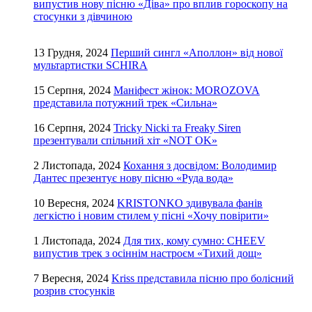
випустив нову пісню «Діва» про вплив гороскопу на
стосунки з дівчиною
13 Грудня, 2024
Перший сингл «Аполлон» від нової
мультартистки SCHIRA
15 Серпня, 2024
Маніфест жінок: MOROZOVA
представила потужний трек «Сильна»
16 Серпня, 2024
Tricky Nicki та Freaky Siren
презентували спільний хіт «NOT OK»
2 Листопада, 2024
Кохання з досвідом: Володимир
Дантес презентує нову пісню «Руда вода»
10 Вересня, 2024
KRISTONKO здивувала фанів
легкістю і новим стилем у пісні «Хочу повірити»
1 Листопада, 2024
Для тих, кому сумно: CHEEV
випустив трек з осіннім настроєм «Тихий дощ»
7 Вересня, 2024
Kriss представила пісню про болісний
розрив стосунків