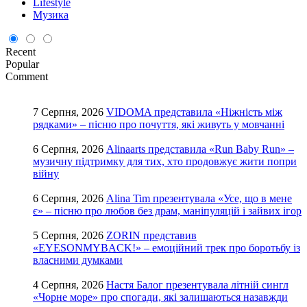
Lifestyle
Музика
Recent
Popular
Comment
7 Серпня, 2026
VIDOMA представила «Ніжність між
рядками» – пісню про почуття, які живуть у мовчанні
6 Серпня, 2026
Alinaarts представила «Run Baby Run» –
музичну підтримку для тих, хто продовжує жити попри
війну
6 Серпня, 2026
Alina Tim презентувала «Усе, що в мене
є» – пісню про любов без драм, маніпуляцій і зайвих ігор
5 Серпня, 2026
ZORIN представив
«EYESONMYBACK!» – емоційний трек про боротьбу із
власними думками
4 Серпня, 2026
Настя Балог презентувала літній сингл
«Чорне море» про спогади, які залишаються назавжди