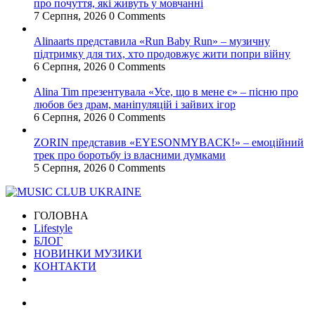
про почуття, які живуть у мовчанні
7 Серпня, 2026
0 Comments
Alinaarts представила «Run Baby Run» – музичну
підтримку для тих, хто продовжує жити попри війну
6 Серпня, 2026
0 Comments
Alina Tim презентувала «Усе, що в мене є» – пісню про
любов без драм, маніпуляцій і зайвих ігор
6 Серпня, 2026
0 Comments
ZORIN представив «EYESONMYBACK!» – емоційний
трек про боротьбу із власними думками
5 Серпня, 2026
0 Comments
ГОЛОВНА
Lifestyle
БЛОГ
НОВИНКИ МУЗИКИ
КОНТАКТИ