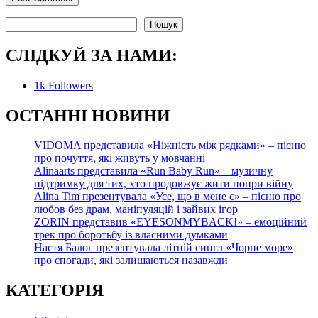
Пошук
Пошук
СЛІДКУЙ ЗА НАМИ:
1k
Followers
О
СТАННІ НОВИНИ
VIDOMA представила «Ніжність між рядками» – пісню
про почуття, які живуть у мовчанні
Alinaarts представила «Run Baby Run» – музичну
підтримку для тих, хто продовжує жити попри війну
Alina Tim презентувала «Усе, що в мене є» – пісню про
любов без драм, маніпуляцій і зайвих ігор
ZORIN представив «EYESONMYBACK!» – емоційний
трек про боротьбу із власними думками
Настя Балог презентувала літній сингл «Чорне море»
про спогади, які залишаються назавжди
КАТЕГОРІЯ