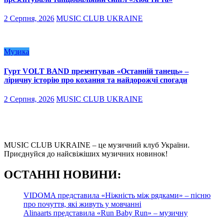
2 Серпня, 2026
MUSIC CLUB UKRAINE
Музика
Гурт VOLT BAND презентував «Останній танець» –
ліричну історію про кохання та найдорожчі спогади
2 Серпня, 2026
MUSIC CLUB UKRAINE
MUSIC CLUB UKRAINE – це музичний клуб України.
Приєднуйся до найсвіжіших музичних новинок!
О
СТАННІ НОВИНИ:
VIDOMA представила «Ніжність між рядками» – пісню
про почуття, які живуть у мовчанні
Alinaarts представила «Run Baby Run» – музичну