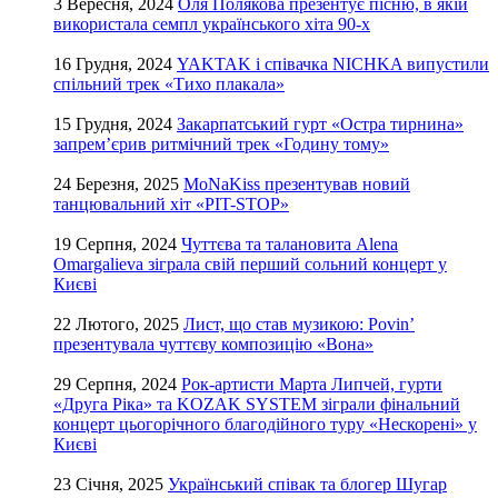
3 Вересня, 2024
Оля Полякова презентує пісню, в якій
використала семпл українського хіта 90-х
16 Грудня, 2024
YAKTAK і співачка NICHKA випустили
спільний трек «Тихо плакала»
15 Грудня, 2024
Закарпатський гурт «Остра тирнина»
запрем’єрив ритмічний трек «Годину тому»
24 Березня, 2025
MoNaKiss презентував новий
танцювальний хіт «PIT-STOP»
19 Серпня, 2024
Чуттєва та талановита Alena
Omargalieva зіграла свій перший сольний концерт у
Києві
22 Лютого, 2025
Лист, що став музикою: Povin’
презентувала чуттєву композицію «Вона»
29 Серпня, 2024
Рок-артисти Марта Липчей, гурти
«Друга Ріка» та KOZAK SYSTEM зіграли фінальний
концерт цьогорічного благодійного туру «Нескорені» у
Києві
23 Січня, 2025
Український співак та блогер Шугар