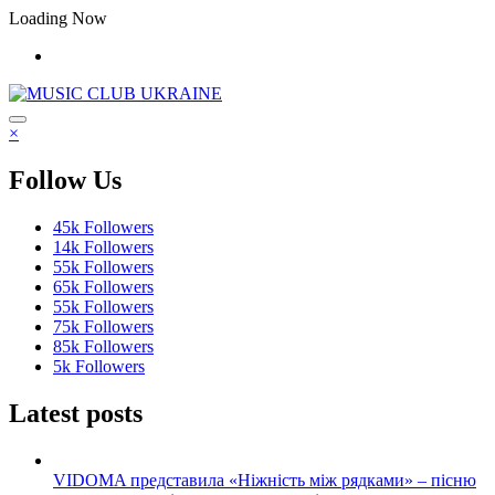
Перейти
Loading Now
до
контенту
×
Follow Us
45k
Followers
14k
Followers
55k
Followers
65k
Followers
55k
Followers
75k
Followers
85k
Followers
5k
Followers
Latest posts
VIDOMA представила «Ніжність між рядками» – пісню