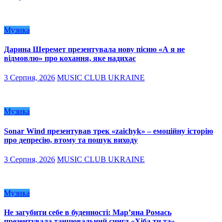
Музика
Дарина Шеремет презентувала нову пісню «А я не
відмовлю» про кохання, яке надихає
3 Серпня, 2026
MUSIC CLUB UKRAINE
Музика
Sonar Wind презентував трек «zaichyk» – емоційну історію
про депресію, втому та пошук виходу
3 Серпня, 2026
MUSIC CLUB UKRAINE
Музика
Не загубити себе в буденності: Мар’яна Ромась
презентувала танцювальний сингл «Хіба ти та»