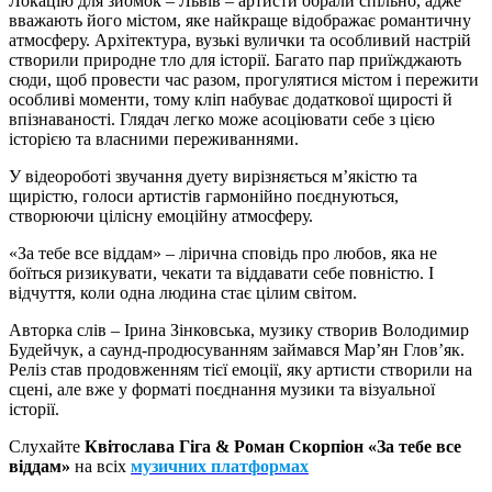
Локацію для зйомок – Львів – артисти обрали спільно, адже
вважають його містом, яке найкраще відображає романтичну
атмосферу. Архітектура, вузькі вулички та особливий настрій
створили природне тло для історії. Багато пар приїжджають
сюди, щоб провести час разом, прогулятися містом і пережити
особливі моменти, тому кліп набуває додаткової щирості й
впізнаваності. Глядач легко може асоціювати себе з цією
історією та власними переживаннями.
У відеороботі звучання дуету вирізняється м’якістю та
щирістю, голоси артистів гармонійно поєднуються,
створюючи цілісну емоційну атмосферу.
«За тебе все віддам» – лірична сповідь про любов, яка не
боїться ризикувати, чекати та віддавати себе повністю. І
відчуття, коли одна людина стає цілим світом.
Авторка слів – Ірина Зінковська, музику створив Володимир
Будейчук, а саунд-продюсуванням займався Мар’ян Глов’як.
Реліз став продовженням тієї емоції, яку артисти створили на
сцені, але вже у форматі поєднання музики та візуальної
історії.
Слухайте
Квітослава Гіга & Роман Скорпіон «За тебе все
віддам»
на всіх
музичних платформах