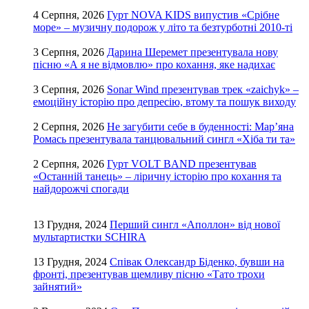
4 Серпня, 2026
Гурт NOVA KIDS випустив «Срібне
море» – музичну подорож у літо та безтурботні 2010-ті
3 Серпня, 2026
Дарина Шеремет презентувала нову
пісню «А я не відмовлю» про кохання, яке надихає
3 Серпня, 2026
Sonar Wind презентував трек «zaichyk» –
емоційну історію про депресію, втому та пошук виходу
2 Серпня, 2026
Не загубити себе в буденності: Мар’яна
Ромась презентувала танцювальний сингл «Хіба ти та»
2 Серпня, 2026
Гурт VOLT BAND презентував
«Останній танець» – ліричну історію про кохання та
найдорожчі спогади
13 Грудня, 2024
Перший сингл «Аполлон» від нової
мультартистки SCHIRA
13 Грудня, 2024
Співак Олександр Біденко, бувши на
фронті, презентував щемливу пісню «Тато трохи
зайнятий»