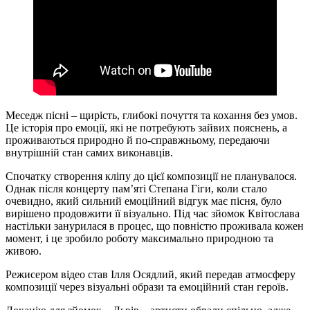
Меседж пісні – щирість, глибокі почуття та кохання без умов.
Це історія про емоції, які не потребують зайвих пояснень, а
проживаються природно й по-справжньому, передаючи
внутрішній стан самих виконавців.
Спочатку створення кліпу до цієї композиції не планувалося.
Однак після концерту пам’яті Степана Гіги, коли стало
очевидно, який сильний емоційний відгук має пісня, було
вирішено продовжити її візуально. Під час зйомок Квітослава
настільки занурилася в процес, що повністю проживала кожен
момент, і це зробило роботу максимально природною та
живою.
Режисером відео став Ілля Осядлий, який передав атмосферу
композиції через візуальні образи та емоційний стан героїв.