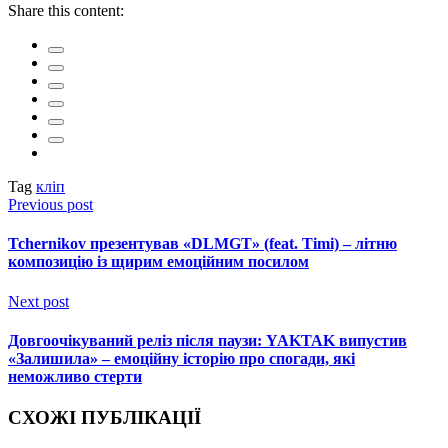
Share this content:
Tag
кліп
Previous post
Tchernikov презентував «DLMGT» (feat. Timi) – літню
композицію із щирим емоційним посилом
Next post
Довгоочікуваний реліз після паузи: YAKTAK випустив
«Залишила» – емоційну історію про спогади, які
неможливо стерти
СХОЖІ ПУБЛІКАЦІЇ