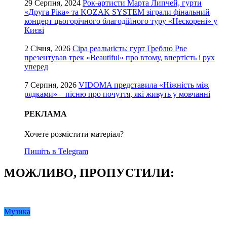
29 Серпня, 2024
Рок-артисти Марта Липчей, гурти
«Друга Ріка» та KOZAK SYSTEM зіграли фінальний
концерт цьогорічного благодійного туру «Нескорені» у
Києві
2 Січня, 2026
Сіра реальність: гурт Греблю Рве
презентував трек «Beautiful» про втому, впертість і рух
уперед
7 Серпня, 2026
VIDOMA представила «Ніжність між
рядками» – пісню про почуття, які живуть у мовчанні
РЕКЛАМА
Хочете розмістити матеріал?
Пишіть в Telegram
МОЖЛИВО, ПРОПУСТИЛИ:
Музика