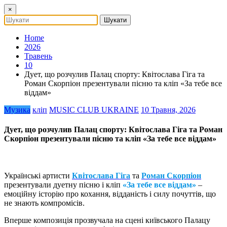
×
Home
2026
Травень
10
Дует, що розчулив Палац спорту: Квітослава Гіга та
Роман Скорпіон презентували пісню та кліп «За тебе все
віддам»
Музика
кліп
MUSIC CLUB UKRAINE
10 Травня, 2026
Дует, що розчулив Палац спорту: Квітослава Гіга та Роман
Скорпіон презентували пісню та кліп «За тебе все віддам»
Українські артисти
Квітослава Гіга
та
Роман Скорпіон
презентували дуетну пісню і кліп
«За тебе все віддам»
–
емоційну історію про кохання, відданість і силу почуттів, що
не знають компромісів.
Вперше композиція прозвучала на сцені київського Палацу