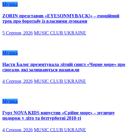
Музика
ZORIN представив «EYESONMYBACK!» – емоційний
трек про боротьбу із власними думками
5 Серпня, 2026
MUSIC CLUB UKRAINE
Музика
Настя Балог презентувала літній сингл «Чорне море» про
спогади, які залишаються назавжди
4 Серпня, 2026
MUSIC CLUB UKRAINE
Музика
Гурт NOVA KIDS випустив «Срібне море» – музичну
подорож у літо та безтурботні 2010-ті
4 Серпня, 2026
MUSIC CLUB UKRAINE