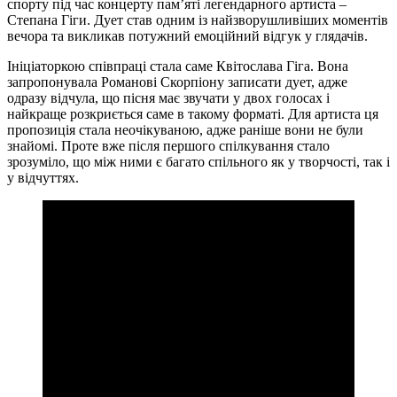
спорту під час концерту пам’яті легендарного артиста –
Степана Гіги. Дует став одним із найзворушливіших моментів
вечора та викликав потужний емоційний відгук у глядачів.
Ініціаторкою співпраці стала саме Квітослава Гіга. Вона
запропонувала Романові Скорпіону записати дует, адже
одразу відчула, що пісня має звучати у двох голосах і
найкраще розкриється саме в такому форматі. Для артиста ця
пропозиція стала неочікуваною, адже раніше вони не були
знайомі. Проте вже після першого спілкування стало
зрозуміло, що між ними є багато спільного як у творчості, так і
у відчуттях.