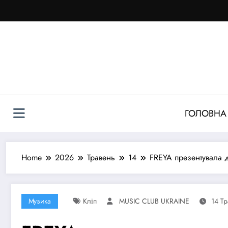
Перейти
до
контенту
ГОЛОВНА
Home
2026
Травень
14
FREYA презентувала 
Музика
Кліп
MUSIC CLUB UKRAINE
14 Т