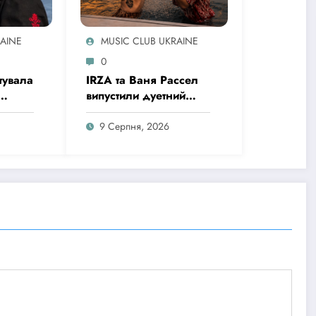
RAINE
MUSIC CLUB UKRAINE
0
тувала
IRZA та Ваня Рассел
випустили дуетний
чний
сингл «Заборона на
кої
любов» – історію про
9 Серпня, 2026
ня
почуття, які
неможливо зупинити