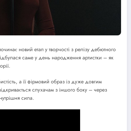
очинає новий етап у творчості з релізу дебютного
відбулася саме у день народження артистки – як
орії.
стість, а її фірмовий образ із дуже довгим
 відкривається слухачам з іншого боку – через
внутрішня сила.