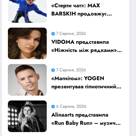
«Стерти чат»: MAX
BARSKIH продовжує
формувати нову музичну
главу історією про сучасне
7 Серпня, 2026
кохання
VIDOMA представила
«Ніжність між рядками»
– пісню про почуття, які
живуть у мовчанні
7 Серпня, 2026
«Магнітом»: YOGEN
презентував гіпнотичний
трек про повну втрату
голови від почуттів
6 Серпня, 2026
Alinaarts представила
«Run Baby Run» – музичну
підтримку для тих, хто