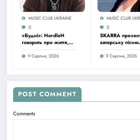
MUSIC CLUB UKRAINE
MUSIC CLUB UK
0
0
«Будні»: NordleN
SKARRA презен
говорить про життя,
авторську пісню
людей, вибір і
«Жінка» – музи
боротьбу без зайвих
портрет українсь
9 Серпня, 2026
9 Серпня, 2026
прикрас
жінки сьогоден
POST COMMENT
Comments