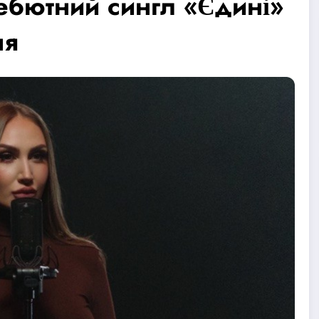
ебютний сингл «Єдині»
ня