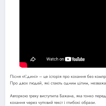
Пісня «Єдині» – це історія про кохання без компр
Про двох людей, які стають одним цілим, незважа
Авторкою треку виступила Бажана, яка тонко пер
кохання через чуттєвий текст і глибокі образи.