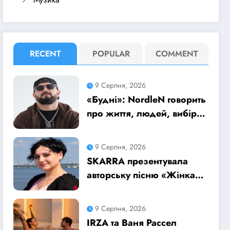
RECENT
POPULAR
COMMENT
9 Серпня, 2026
«Будні»: NordleN говорить
про життя, людей, вибір і
боротьбу без зайвих
прикрас
9 Серпня, 2026
SKARRA презентувала
авторську пісню «Жінка»
– музичний портрет
української жінки
9 Серпня, 2026
сьогодення
IRZA та Ваня Рассел