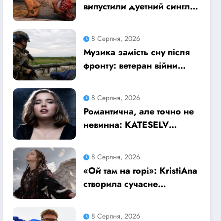
випустили дуетний сингл
«Заборона на любов» –
історію про почуття, які
8 Серпня, 2026
неможливо зупинити
Музика замість сну після
фронту: ветеран війни
Grasick перетворив
безсоння на дебютний
8 Серпня, 2026
альбом «Поетроніка»
Романтична, але точно не
невинна: KATESELV
представила чуттєвий трек
«Love Supplier»
8 Серпня, 2026
«Ой там на горі»: KristiAna
створила сучасне
аранжування відомої
української народної пісні
8 Серпня, 2026