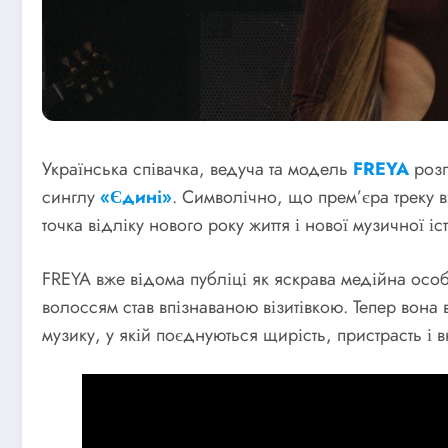
Українська співачка, ведуча та модель
FREYA
розп
синглу
«Єдині»
. Символічно, що прем’єра треку 
точка відліку нового року життя і нової музичної іст
FREYA вже відома публіці як яскрава медійна особи
волоссям став впізнаваною візитівкою. Тепер вона
музику, у якій поєднуються щирість, пристрасть і 