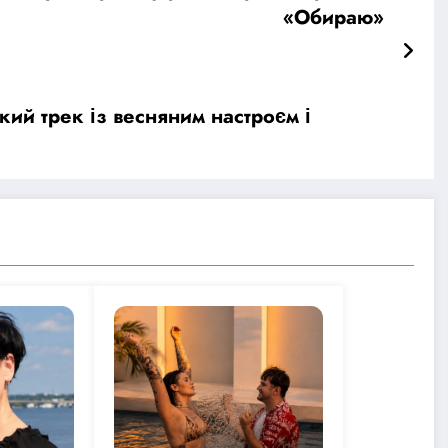
«Обираю»
ий трек із весняним настроєм і