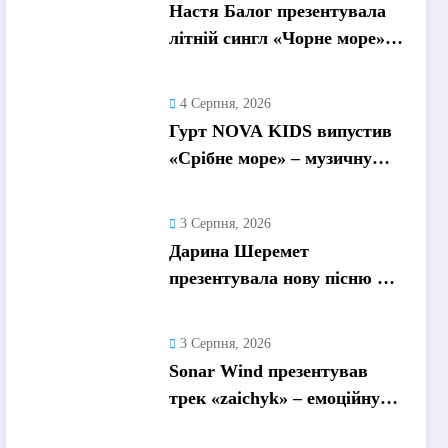
Настя Балог презентувала
літній сингл «Чорне море»
про спогади, які
залишаються назавжди
4 Серпня, 2026
Гурт NOVA KIDS випустив
«Срібне море» – музичну
подорож у літо та
безтурботні 2010-ті
3 Серпня, 2026
Дарина Шеремет
презентувала нову пісню «А
я не відмовлю» про
кохання, яке надихає
3 Серпня, 2026
Sonar Wind презентував
трек «zaichyk» – емоційну
історію про депресію, втому