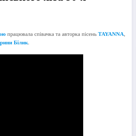
ою
працювала співачка та авторка пісень
TAYANNA
,
Ірини Білик
.