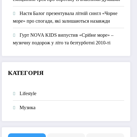
Настя Балог презентувала літній сингл «Чорне
море» про спогади, які залишаються назавжди
Гурт NOVA KIDS випустив «Срібне море» –
музичну подорож у літо та безтурботні 2010-ті
КАТЕГОРІЯ
Lifestyle
Музика