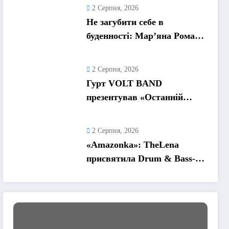
та пошук виходу
2 Серпня, 2026
Не загубити себе в
буденності: Мар’яна Ромась
презентувала
танцювальний сингл «Хіба
2 Серпня, 2026
ти та»
Гурт VOLT BAND
презентував «Останній
танець» – ліричну історію
про кохання та найдорожчі
2 Серпня, 2026
спогади
«Amazonka»: TheLena
присвятила Drum & Bass-
трек жінкам, які надихають
її рухатися вперед