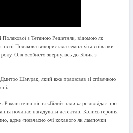
і Полякової з Тетяною Решетняк, відомою як
 пісні Полякова використала семпл хіта співачки
 року. Оля особисто звернулась до Білик з
в Дмитро Шмурак, який вже працював зі співачкою
інші.
м. Романтична пісня «Білий налив» розповідає про
охання починає нагадувати детектив. Колись героїня
умно, адже «невчасно очі коханого як лампочки