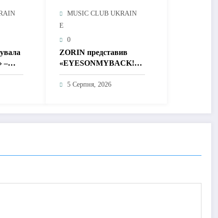
RAIN
MUSIC CLUB UKRAIN
E
0
тувала
ZORIN представив
» –
«EYESONMYBACK!» –
без
емоційний трек про
 і
боротьбу із власними
5 Серпня, 2026
думками