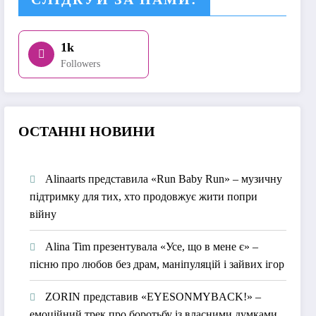
1k
Followers
О
СТАННІ НОВИНИ
Alinaarts представила «Run Baby Run» – музичну
підтримку для тих, хто продовжує жити попри
війну
Alina Tim презентувала «Усе, що в мене є» –
пісню про любов без драм, маніпуляцій і зайвих ігор
ZORIN представив «EYESONMYBACK!» –
емоційний трек про боротьбу із власними думками