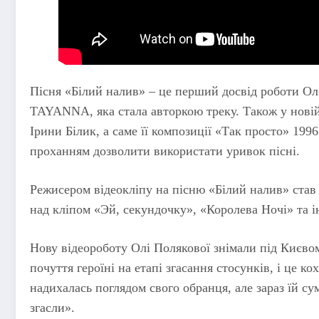
Пісня «Білий налив» – це перший досвід роботи Ол
TAYANNA, яка стала авторкою треку. Також у новій
Ірини Білик, а саме її композиції «Так просто» 1996
проханням дозволити використати уривок пісні.
Режисером відеокліпу на пісню «Білий налив» ста
над кліпом «Эй, секундочку», «Королева Ночі» та 
Нову відеороботу Олі Полякової знімали під Києво
почуття героїні на етапі згасання стосунків, і це к
надихалась поглядом свого обранця, але зараз їй с
згасли».