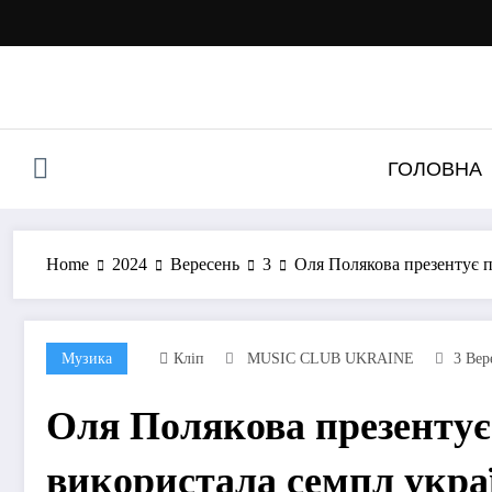
Перейти
до
контенту
ГОЛОВНА
Home
2024
Вересень
3
Оля Полякова презентує пі
Музика
Кліп
MUSIC CLUB UKRAINE
3 Вер
Оля Полякова презентує 
використала семпл украї