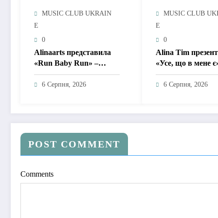
MUSIC CLUB UKRAIN
MUSIC CLUB UK
E
E
0
0
Alinaarts представила
Alina Tim презен
«Run Baby Run» –
«Усе, що в мене є
музичну підтримку для
пісню про любов 
тих, хто продовжує
драм, маніпуляцій
6 Серпня, 2026
6 Серпня, 2026
жити попри війну
зайвих ігор
POST COMMENT
Comments