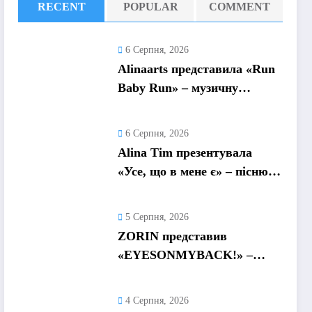
RECENT
POPULAR
COMMENT
6 Серпня, 2026
Alinaarts представила «Run
Baby Run» – музичну
підтримку для тих, хто
продовжує жити попри
6 Серпня, 2026
війну
Alina Tim презентувала
«Усе, що в мене є» – пісню
про любов без драм,
маніпуляцій і зайвих ігор
5 Серпня, 2026
ZORIN представив
«EYESONMYBACK!» –
емоційний трек про
боротьбу із власними
4 Серпня, 2026
думками