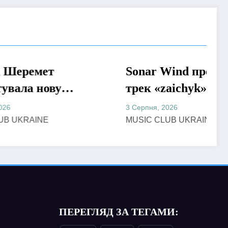
Sonar Wind презентував
МУЗИКА
у
трек «zaichyk» –
емоційну історію про
3 Серпня, 2026
хання,
депресію, втому та
MUSIC CLUB UKRAINE
пошук виходу
ПЕРЕГЛЯД ЗА ТЕГАМИ: