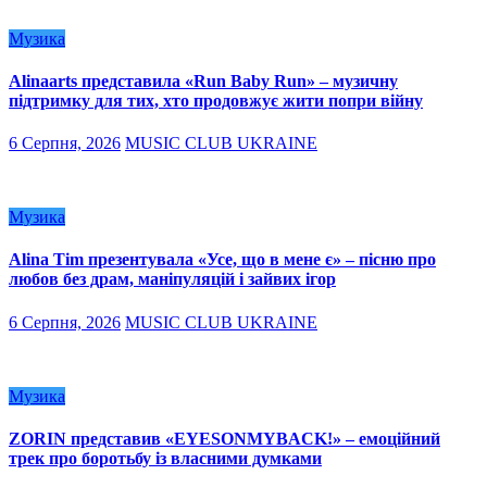
Музика
Alinaarts представила «Run Baby Run» – музичну
підтримку для тих, хто продовжує жити попри війну
6 Серпня, 2026
MUSIC CLUB UKRAINE
Музика
Alina Tim презентувала «Усе, що в мене є» – пісню про
любов без драм, маніпуляцій і зайвих ігор
6 Серпня, 2026
MUSIC CLUB UKRAINE
Музика
ZORIN представив «EYESONMYBACK!» – емоційний
трек про боротьбу із власними думками