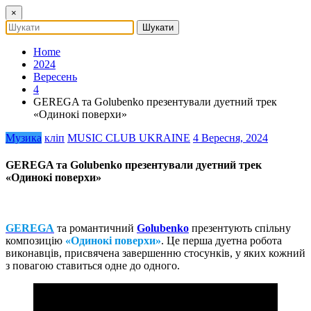
×
Home
2024
Вересень
4
GEREGA та Golubenko презентували дуетний трек
«Одинокі поверхи»
Музика
кліп
MUSIC CLUB UKRAINE
4 Вересня, 2024
GEREGA та Golubenko презентували дуетний трек
«Одинокі поверхи»
GEREGA
та романтичний
Golubenko
презентують спільну
композицію
«Одинокі поверхи»
. Це перша дуетна робота
виконавців, присвячена завершенню стосунків, у яких кожний
з повагою ставиться одне до одного.