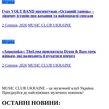
Музика
Гурт VOLT BAND презентував «Останній танець» –
ліричну історію про кохання та найдорожчі спогади
2 Серпня, 2026
MUSIC CLUB UKRAINE
Музика
«Amazonka»: TheLena присвятила Drum & Bass-трек
жінкам, які надихають її рухатися вперед
2 Серпня, 2026
MUSIC CLUB UKRAINE
MUSIC CLUB UKRAINE – це музичний клуб України.
Приєднуйся до найсвіжіших музичних новинок!
О
СТАННІ НОВИНИ: