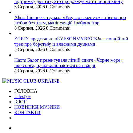
підтримку для тих, хто продовжує жити попри війну
6 Серпня, 2026
0 Comments
Alina Tim презентувала «Усе, що в мене є» – пісню про
любов без драм, маніпуляцій і зайвих ігор
6 Серпня, 2026
0 Comments
ZORIN представив «EYESONMYBACK!» – емоційний
трек про боротьбу із власними думками
5 Серпня, 2026
0 Comments
Настя Балог презентувала літній сингл «Чорне море»
про спогади, які залишаються назавжди
4 Серпня, 2026
0 Comments
ГОЛОВНА
Lifestyle
БЛОГ
НОВИНКИ МУЗИКИ
КОНТАКТИ