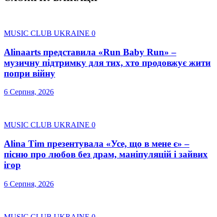
MUSIC CLUB UKRAINE
0
Alinaarts представила «Run Baby Run» –
музичну підтримку для тих, хто продовжує жити
попри війну
6 Серпня, 2026
MUSIC CLUB UKRAINE
0
Alina Tim презентувала «Усе, що в мене є» –
пісню про любов без драм, маніпуляцій і зайвих
ігор
6 Серпня, 2026
MUSIC CLUB UKRAINE
0