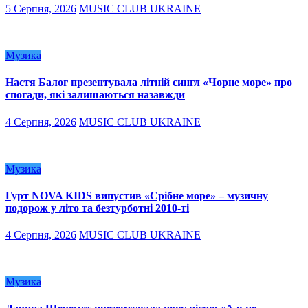
5 Серпня, 2026
MUSIC CLUB UKRAINE
Музика
Настя Балог презентувала літній сингл «Чорне море» про
спогади, які залишаються назавжди
4 Серпня, 2026
MUSIC CLUB UKRAINE
Музика
Гурт NOVA KIDS випустив «Срібне море» – музичну
подорож у літо та безтурботні 2010-ті
4 Серпня, 2026
MUSIC CLUB UKRAINE
Музика