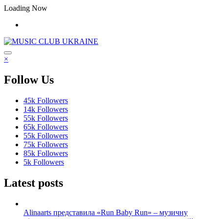
Перейти
Loading Now
до
контенту
×
Follow Us
45k
Followers
14k
Followers
55k
Followers
65k
Followers
55k
Followers
75k
Followers
85k
Followers
5k
Followers
Latest posts
Alinaarts представила «Run Baby Run» – музичну