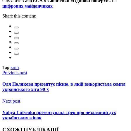
Слухайте
GEREGA x Golubenko «Одинокі поверхи»
на
цифрових майданчиках
Share this content:
Tag
кліп
Previous post
Оля Полякова презентує пісню, в якій використала семпл
українського хіта 90-х
Next post
Yuliya Lutsenko презентувала трек про незламний дух
українських жінок
СХОЖІ ПУБЛІКАЦІЇ