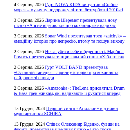
4 Серпня, 2026
Гурт NOVA KIDS випустив «Срібне
море» – музичну подорож у літо та безтурботні 2010-ті
3 Серпня, 2026
Дарина Шеремет презентувала нову
пісню «А я не відмовлю» про кохання, яке надихає
3 Серпня, 2026
Sonar Wind презентував трек «zaichyk» –
емоційну історію про депресію, втому та пошук виходу
2 Серпня, 2026
Не загубити себе в буденності: Мар’яна
Ромась презентувала танцювальний сингл «Хіба ти та»
2 Серпня, 2026
Гурт VOLT BAND презентував
«Останній танець» – ліричну історію про кохання та
найдорожчі спогади
2 Серпня, 2026
«Amazonka»: TheLena присвятила Drum
& Bass-трек жінкам, які надихають її рухатися вперед
13 Грудня, 2024
Перший сингл «Аполлон» від нової
мультартистки SCHIRA
13 Грудня, 2024
Співак Олександр Біденко, бувши на
фронті, презентував щемливу пісню «Тато трохи