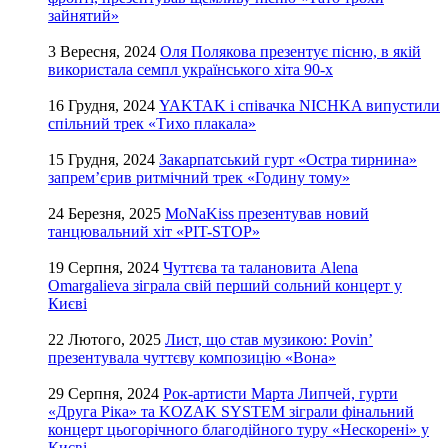
зайнятий»
3 Вересня, 2024
Оля Полякова презентує пісню, в якій
використала семпл українського хіта 90-х
16 Грудня, 2024
YAKTAK і співачка NICHKA випустили
спільний трек «Тихо плакала»
15 Грудня, 2024
Закарпатський гурт «Остра тирнина»
запрем’єрив ритмічний трек «Годину тому»
24 Березня, 2025
MoNaKiss презентував новий
танцювальний хіт «PIT-STOP»
19 Серпня, 2024
Чуттєва та талановита Alena
Omargalieva зіграла свій перший сольний концерт у
Києві
22 Лютого, 2025
Лист, що став музикою: Povin’
презентувала чуттєву композицію «Вона»
29 Серпня, 2024
Рок-артисти Марта Липчей, гурти
«Друга Ріка» та KOZAK SYSTEM зіграли фінальний
концерт цьогорічного благодійного туру «Нескорені» у
Києві