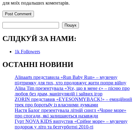
для моїх подальших коментарів.
Пошук
Пошук
СЛІДКУЙ ЗА НАМИ:
1k
Followers
О
СТАННІ НОВИНИ
Alinaarts представила «Run Baby Run» – музичну
підтримку для тих, хто продовжує жити попри війну
Alina Tim презентувала «Усе, що в мене є» – пісню про
любов без драм, маніпуляцій і зайвих ігор
ZORIN представив «EYESONMYBACK!» – емоційний
трек про боротьбу із власними думками
Настя Балог презентувала літній сингл «Чорне море»
про спогади, які залишаються назавжди
Гурт NOVA KIDS випустив «Срібне море» – музичну
подорож у літо та безтурботні 2010-ті