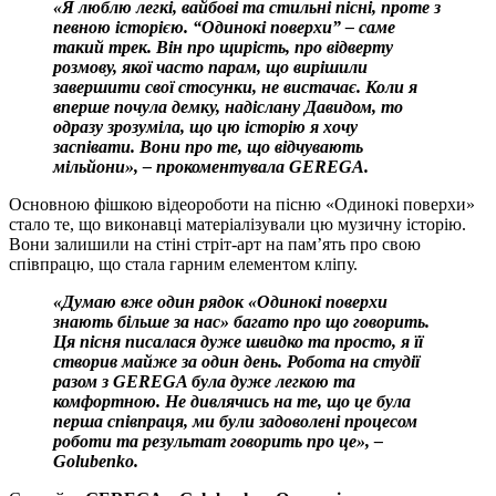
«Я люблю легкі, вайбові та стильні пісні, проте з
певною історією. “Одинокі поверхи” – саме
такий трек. Він про щирість, про відверту
розмову, якої часто парам, що вирішили
завершити свої стосунки, не вистачає. Коли я
вперше почула демку, надіслану Давидом, то
одразу зрозуміла, що цю історію я хочу
заспівати. Вони про те, що відчувають
мільйони», – прокоментувала GEREGA.
Основною фішкою відеороботи на пісню «Одинокі поверхи»
стало те, що виконавці матеріалізували цю музичну історію.
Вони залишили на стіні стріт-арт на пам’ять про свою
співпрацю, що стала гарним елементом кліпу.
«Думаю вже один рядок «Одинокі поверхи
знають більше за нас» багато про що говорить.
Ця пісня писалася дуже швидко та просто, я її
створив майже за один день. Робота на студії
разом з GEREGA була дуже легкою та
комфортною. Не дивлячись на те, що це була
перша співпраця, ми були задоволені процесом
роботи та результат говорить про це», –
Golubenko.