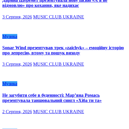
Дарина Шеремет презентувала нову пісню «А я не
відмовлю» про кохання, яке надихає
3 Серпня, 2026
MUSIC CLUB UKRAINE
Музика
Sonar Wind презентував трек «zaichyk» – емоційну історію
про депресію, втому та пошук виходу
3 Серпня, 2026
MUSIC CLUB UKRAINE
Музика
Не загубити себе в буденності: Мар’яна Ромась
презентувала танцювальний сингл «Хіба ти та»
2 Серпня, 2026
MUSIC CLUB UKRAINE