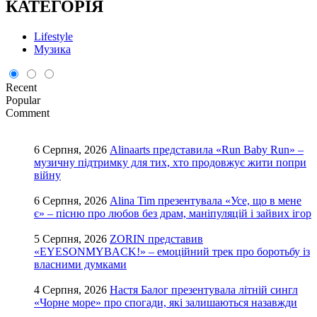
КАТЕГОРІЯ
Lifestyle
Музика
Recent
Popular
Comment
6 Серпня, 2026
Alinaarts представила «Run Baby Run» –
музичну підтримку для тих, хто продовжує жити попри
війну
6 Серпня, 2026
Alina Tim презентувала «Усе, що в мене
є» – пісню про любов без драм, маніпуляцій і зайвих ігор
5 Серпня, 2026
ZORIN представив
«EYESONMYBACK!» – емоційний трек про боротьбу із
власними думками
4 Серпня, 2026
Настя Балог презентувала літній сингл
«Чорне море» про спогади, які залишаються назавжди