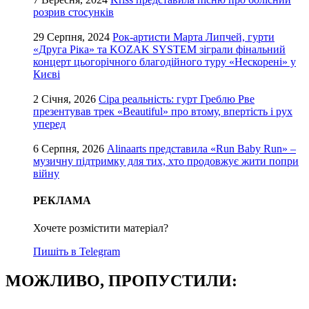
розрив стосунків
29 Серпня, 2024
Рок-артисти Марта Липчей, гурти
«Друга Ріка» та KOZAK SYSTEM зіграли фінальний
концерт цьогорічного благодійного туру «Нескорені» у
Києві
2 Січня, 2026
Сіра реальність: гурт Греблю Рве
презентував трек «Beautiful» про втому, впертість і рух
уперед
6 Серпня, 2026
Alinaarts представила «Run Baby Run» –
музичну підтримку для тих, хто продовжує жити попри
війну
РЕКЛАМА
Хочете розмістити матеріал?
Пишіть в Telegram
МОЖЛИВО, ПРОПУСТИЛИ: