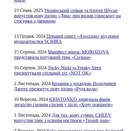
23 Січня, 2025
Український співак та блогер Шугар
випустив нову пісню «Діва» про вплив гороскопу на
стосунки з дівчиною
13 Грудня, 2024
Перший сингл «Аполлон» від нової
мультартистки SCHIRA
15 Серпня, 2024
Маніфест жінок: MOROZOVA
представила потужний трек «Сильна»
16 Серпня, 2024
Tricky Nicki та Freaky Siren
презентували спільний хіт «NOT OK»
2 Листопада, 2024
Кохання з досвідом: Володимир
Дантес презентує нову пісню «Руда вода»
10 Вересня, 2024
KRISTONKO здивувала фанів
легкістю і новим стилем у пісні «Хочу повірити»
1 Листопада, 2024
Для тих, кому сумно: CHEEV
випустив трек з осіннім настроєм «Тихий дощ»
7 Вересня, 2024
Kriss представила пісню про болісний