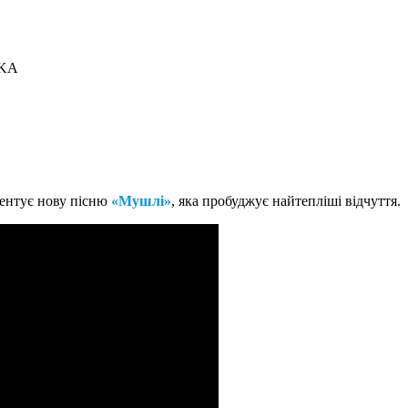
ZKA
зентує нову пісню
«Мушлі»
, яка пробуджує найтепліші відчуття.