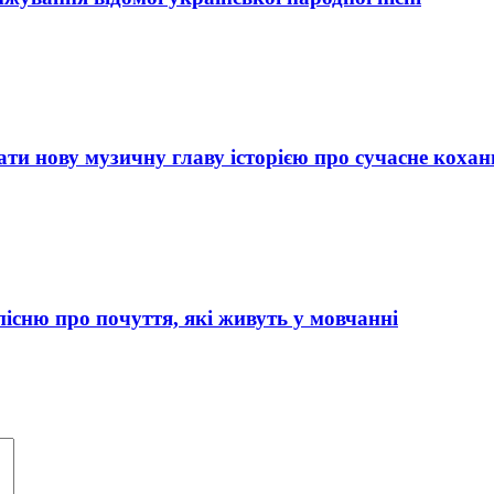
 нову музичну главу історією про сучасне кохан
сню про почуття, які живуть у мовчанні