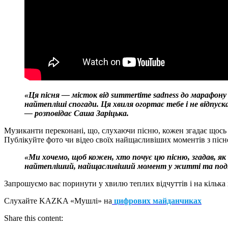
«Ця пісня — місток від summertime sadness до марафону
найтепліші спогади. Ця хвиля огортає тебе і не відпуск
— розповідає Саша Заріцька.
Музиканти переконані, що, слухаючи пісню, кожен згадає щось с
Публікуйте фото чи відео своїх найщасливіших моментів з піс
«Ми хочемо, щоб кожен, хто почує цю пісню, згадав, як 
найтепліший, найщасливіший момент у житті та поділи
Запрошуємо вас поринути у хвилю теплих відчуттів і на кілька
Слухайте KAZKA «Мушлі» на
цифрових майданчиках
Share this content: