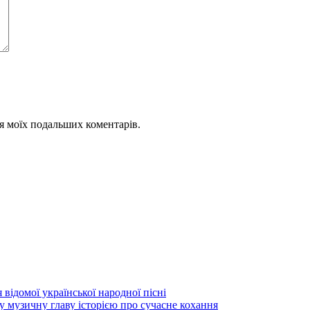
для моїх подальших коментарів.
 відомої української народної пісні
узичну главу історією про сучасне кохання