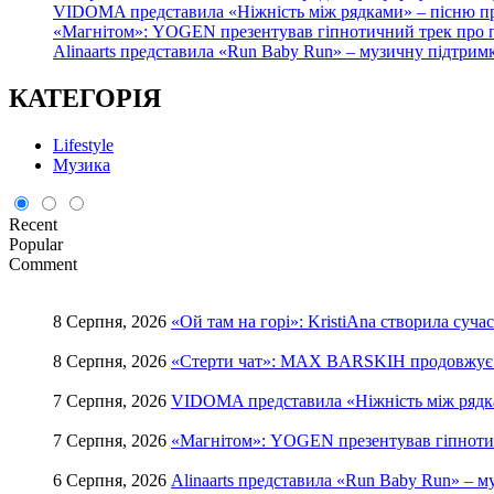
VIDOMA представила «Ніжність між рядками» – пісню про
«Магнітом»: YOGEN презентував гіпнотичний трек про по
Alinaarts представила «Run Baby Run» – музичну підтрим
КАТЕГОРІЯ
Lifestyle
Музика
Recent
Popular
Comment
8 Серпня, 2026
«Ой там на горі»: KristiAna створила суча
8 Серпня, 2026
«Стерти чат»: MAX BARSKIH продовжує фо
7 Серпня, 2026
VIDOMA представила «Ніжність між рядкам
7 Серпня, 2026
«Магнітом»: YOGEN презентував гіпнотич
6 Серпня, 2026
Alinaarts представила «Run Baby Run» – 