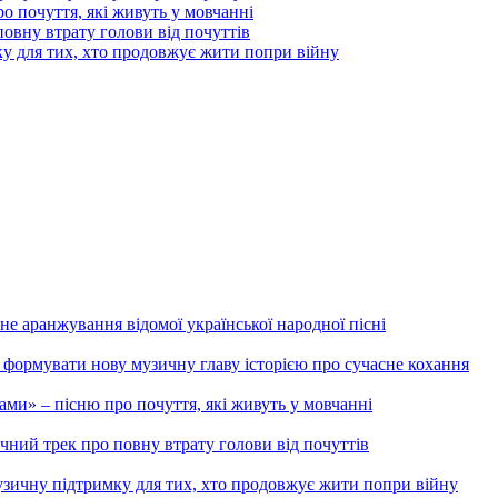
 почуття, які живуть у мовчанні
вну втрату голови від почуттів
ку для тих, хто продовжує жити попри війну
сне аранжування відомої української народної пісні
рмувати нову музичну главу історією про сучасне кохання
и» – пісню про почуття, які живуть у мовчанні
ний трек про повну втрату голови від почуттів
музичну підтримку для тих, хто продовжує жити попри війну