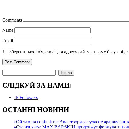
Comments
Name
Email
Зберегти моє ім'я, e-mail, та адресу сайту в цьому браузері 
Пошук
Пошук
СЛІДКУЙ ЗА НАМИ:
1k
Followers
О
СТАННІ НОВИНИ
«Ой там на горі»: KristiAna створила сучасне аранжування
«Стерти чат»: MAX BARSKIH продовжує формувати нову м