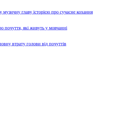
узичну главу історією про сучасне кохання
 почуття, які живуть у мовчанні
вну втрату голови від почуттів