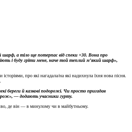
 шарф, а тіло ще потерпає від спеки +30. Вона про
гріють і буду гріти мене, наче той теплий мʼякий шарф»,
сторіями, про які нагадала/на які надихнула їхня нова пісня.
.
лекі береги й казкові подорожі. Чи просто пригадав
орож», — додають учасники гурту.
во, де він — в минулому чи в майбутньому.