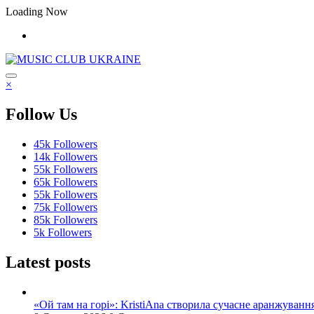
Перейти
Loading Now
до
контенту
×
Follow Us
45k
Followers
14k
Followers
55k
Followers
65k
Followers
55k
Followers
75k
Followers
85k
Followers
5k
Followers
Latest posts
«Ой там на горі»: KristiAna створила сучасне аранжування