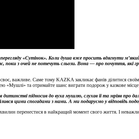
 перегляду «Сутінок». Коли душа вже просить вдягнути мʼякий
ає, поки з очей не потечуть сльози. Вона — про почуття, які 
воє, важливе. Саме тому KAZKA закликає фанів ділитися своїми і
нею «Мушлі» та отримайте шанс виграти подорож у казкове місце
в дитинстві підносив до вуха мушлю, слухав її та мріяв про да
вся цими спогадами з нами. А ми подаруємо у відповідь под
 хвилин перенестися в найкращий момент свого життя. І неважли