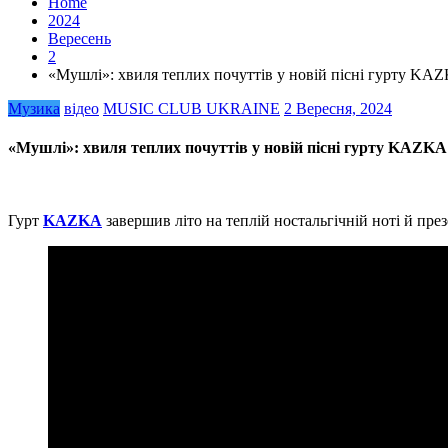
Home
2024
Вересень
2
«Мушлі»: хвиля теплих почуттів у новій пісні гурту KA
Музика
відео
MUSIC CLUB UKRAINE
2 Вересня, 2024
«Мушлі»: хвиля теплих почуттів у новій пісні гурту KAZKA
Гурт
KAZKA
завершив літо на теплій ностальгічній ноті й пре