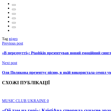
Tag
відео
Previous post
«В передчутті»: Ptashkin презентував новий емоційний синг
Next post
Оля Полякова презентує пісню, в якій використала семпл укр
СХОЖІ ПУБЛІКАЦІЇ
MUSIC CLUB UKRAINE
0
«Ой там на горі»: KristiAna створила сучасне ара