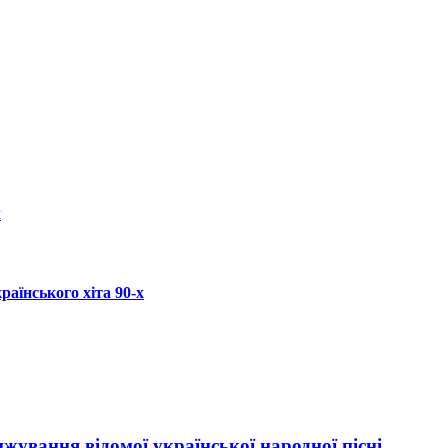
л
аїнського хіта 90-х
нжування відомої української народної пісні