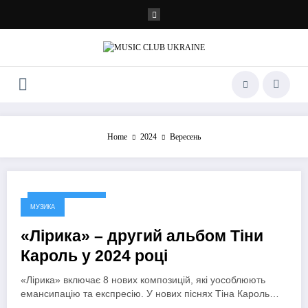
Перейти
до
контенту
Home
2024
Вересень
25 Вересня, 2024
МУЗИКА
«Лірика» – другий альбом Тіни
Кароль у 2024 році
«Лірика» включає 8 нових композицій, які уособлюють
емансипацію та експресію. У нових піснях Тіна Кароль…