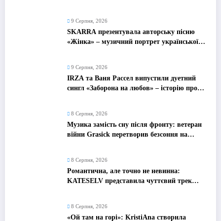
9 Серпня, 2026
SKARRA презентувала авторську пісню
«Жінка» – музичний портрет української
жінки сьогодення
9 Серпня, 2026
IRZA та Ваня Рассел випустили дуетний
сингл «Заборона на любов» – історію про
почуття, які неможливо зупинити
8 Серпня, 2026
Музика замість сну після фронту: ветеран
війни Grasick перетворив безсоння на
дебютний альбом «Поетроніка»
8 Серпня, 2026
Романтична, але точно не невинна:
KATESELV представила чуттєвий трек
«Love Supplier»
8 Серпня, 2026
«Ой там на горі»: KristiAna створила