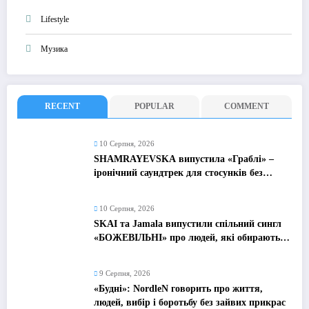
Lifestyle
Музика
RECENT
POPULAR
COMMENT
10 Серпня, 2026
SHAMRAYEVSKA випустила «Граблі» –
іронічний саундтрек для стосунків без
ідеальної казки
10 Серпня, 2026
SKAI та Jamala випустили спільний сингл
«БОЖЕВІЛЬНІ» про людей, які обирають
жити, а не просто виживати
9 Серпня, 2026
«Будні»: NordleN говорить про життя,
людей, вибір і боротьбу без зайвих прикрас