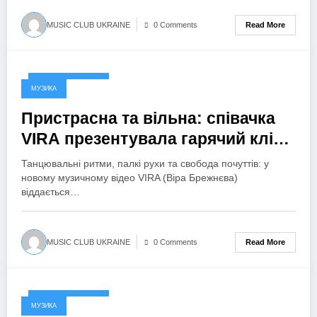
Read More
MUSIC CLUB UKRAINE
0 Comments
21 Вересня, 2024
МУЗИКА
Пристрасна та вільна: співачка
VIRA презентувала гарячий кліп
на новий сингл «Зупини»
Танцювальні ритми, палкі рухи та свобода почуттів: у
новому музичному відео VIRA (Віра Брежнєва)
віддається…
Read More
MUSIC CLUB UKRAINE
0 Comments
20 Вересня, 2024
МУЗИКА