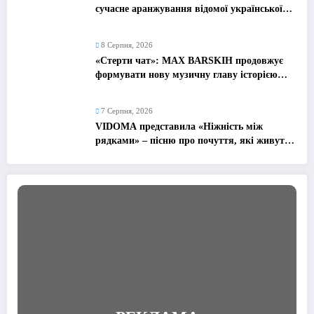
сучасне аранжування відомої української
народної пісні
8 Серпня, 2026
«Стерти чат»: MAX BARSKIH продовжує
формувати нову музичну главу історією
про сучасне кохання
7 Серпня, 2026
VIDOMA представила «Ніжність між
рядками» – пісню про почуття, які живуть
у мовчанні