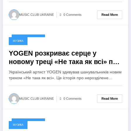
Read More
MUSIC CLUB UKRAINE
0 Comments
24 Вересня, 2024
МУЗИКА
YOGEN розкриває серце у
новому треці «Не така як всі» про
нерозділене кохання
Український артист YOGEN здивував шанувальників новим
треком «Не така як всі». Це історія про нерозділене…
Read More
MUSIC CLUB UKRAINE
0 Comments
23 Вересня, 2024
МУЗИКА