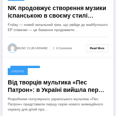
NK продовжує створення музики
іспанською в своєму стилі
unique creativity
Friday — новий запальний трек, що увійде до майбутнього
EP співачки — це бажання продовжити…
Read More
MUSIC CLUB UKRAINE
0 Comments
16 Вересня, 2024
LIFESTYLE
Від творців мультика «Пес
Патрон»: в Україні вийшла перша
серія нового мультсеріалу «На
Розробники популярного українського мультика «Пес
краю світів»
Патрон» представили першу серію нового анімаційного
серіалу для дітей про…