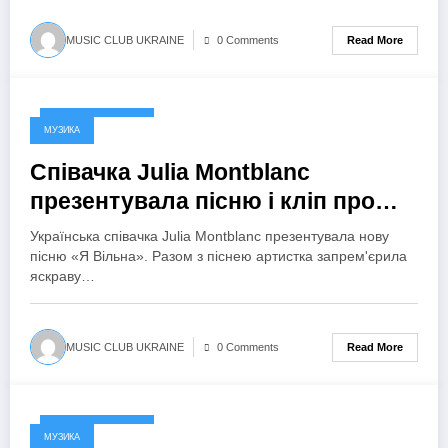
Read More
MUSIC CLUB UKRAINE
0 Comments
18 Вересня, 2024
МУЗИКА
Співачка Julia Montblanc
презентувала пісню і кліп про
здійснення мрій «Я Вільна»
Українська співачка Julia Montblanc презентувала нову
пісню «Я Вільна». Разом з піснею артистка запрем'єрила
яскраву…
Read More
MUSIC CLUB UKRAINE
0 Comments
17 Вересня, 2024
МУЗИКА