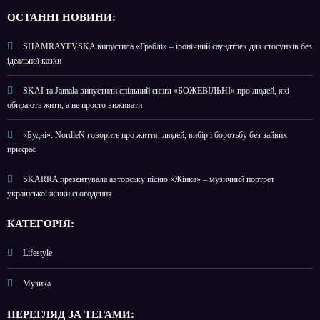
О
СТАННІ НОВИНИ:
SHAMRAYEVSKA випустила «Граблі» – іронічний саундтрек для стосунків без
ідеальної казки
SKAI та Jamala випустили спільний сингл «БОЖЕВІЛЬНІ» про людей, які
обирають жити, а не просто виживати
«Будні»: NordleN говорить про життя, людей, вибір і боротьбу без зайвих
прикрас
SKARRA презентувала авторську пісню «Жінка» – музичний портрет
української жінки сьогодення
КАТЕГОРІЯ:
Lifestyle
Музика
ПЕРЕГЛЯД ЗА ТЕГАМИ: