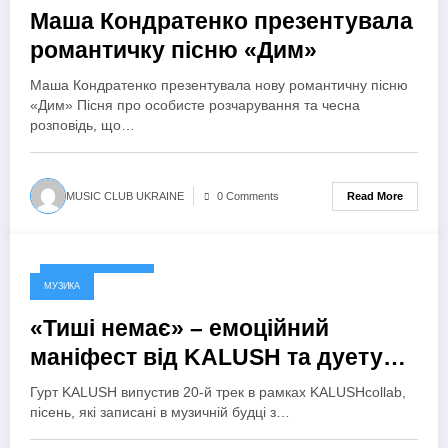
Маша Кондратенко презентувала
романтичку пісню «Дим»
Маша Кондратенко презентувала нову романтичну пісню
«Дим» Пісня про особисте розчарування та чесна
розповідь, що…
Read More
MUSIC CLUB UKRAINE
0 Comments
22 Вересня, 2024
МУЗИКА
«Тиші немає» – емоційний
маніфест від KALUSH та дуету
Krasna Tysha
Гурт KALUSH випустив 20-й трек в рамках KALUSHcollab,
пісень, які записані в музичній будці з…