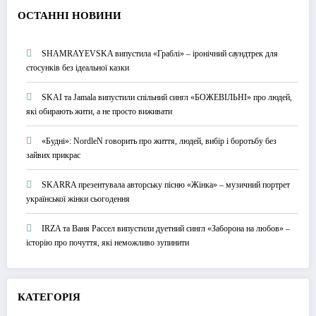
О
СТАННІ НОВИНИ
SHAMRAYEVSKA випустила «Граблі» – іронічний саундтрек для
стосунків без ідеальної казки
SKAI та Jamala випустили спільний сингл «БОЖЕВІЛЬНІ» про людей,
які обирають жити, а не просто виживати
«Будні»: NordleN говорить про життя, людей, вибір і боротьбу без
зайвих прикрас
SKARRA презентувала авторську пісню «Жінка» – музичний портрет
української жінки сьогодення
IRZA та Ваня Рассел випустили дуетний сингл «Заборона на любов» –
історію про почуття, які неможливо зупинити
КАТЕГОРІЯ