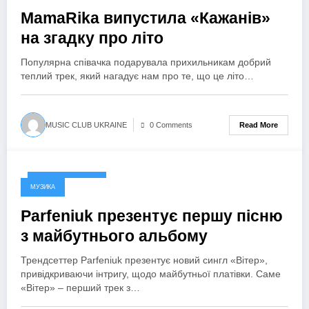
MamaRika випустила «Кажанів»
на згадку про літо
Популярна співачка подарувала прихильникам добрий
теплий трек, який нагадує нам про те, що це літо…
Read More
MUSIC CLUB UKRAINE
0 Comments
19 Вересня, 2024
МУЗИКА
Parfeniuk презентує першу пісню
з майбутнього альбому
Трендсеттер Parfeniuk презентує новий сингл «Вітер»,
привідкриваючи інтригу, щодо майбутньої платівки. Саме
«Вітер» – перший трек з…