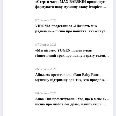
«Стерти чат»: MAX BARSKIH продовжує
формувати нову музичну главу історією
про сучасне кохання
7 Серпня, 2026
VIDOMA представила «Ніжність між
рядками» – пісню про почуття, які живуть
у мовчанні
7 Серпня, 2026
«Магнітом»: YOGEN презентував
гіпнотичний трек про повну втрату голови
від почуттів
6 Серпня, 2026
Alinaarts представила «Run Baby Run» –
музичну підтримку для тих, хто продовжує
жити попри війну
6 Серпня, 2026
Alina Tim презентувала «Усе, що в мене є» –
пісню про любов без драм, маніпуляцій і
зайвих ігор