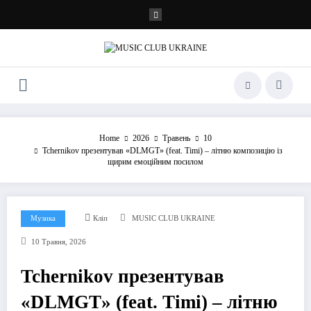
Перейти
до
контенту
Home
2026
Травень
10
Tchernikov презентував «DLMGT» (feat. Timi) – літню композицію із
щирим емоційним посилом
Музика
Кліп
MUSIC CLUB UKRAINE
10 Травня, 2026
Tchernikov презентував
«DLMGT» (feat. Timi) – літню