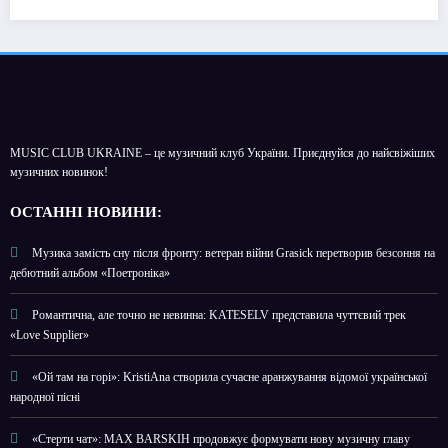
MUSIC CLUB UKRAINE – це музичний клуб України. Приєднуйся до найсвіжіших
музичних новинок!
О
СТАННІ НОВИНИ:
Музика замість сну після фронту: ветеран війни Grasick перетворив безсоння на
дебютний альбом «Поетроніка»
Романтична, але точно не невинна: KATESELV представила чуттєвий трек
«Love Supplier»
«Ой там на горі»: KristiAna створила сучасне аранжування відомої української
народної пісні
«Стерти чат»: MAX BARSKIH продовжує формувати нову музичну главу