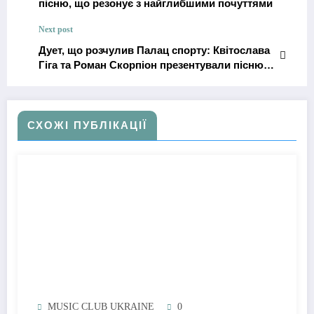
пісню, що резонує з найглибшими почуттями
Next post
Дует, що розчулив Палац спорту: Квітослава
Гіга та Роман Скорпіон презентували пісню
та кліп «За тебе все віддам»
СХОЖІ ПУБЛІКАЦІЇ
MUSIC CLUB UKRAINE
0