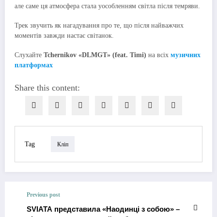
але саме ця атмосфера стала уособленням світла після темряви.
Трек звучить як нагадування про те, що після найважчих
моментів завжди настає світанок.
Слухайте
Tchernikov «DLMGT» (feat. Timi)
на всіх
музичних
платформах
Share this content:
Tag
Кліп
Previous post
SVIATA представила «Наодинці з собою» –