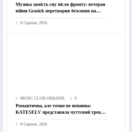
Музика замість сну після фронту: ветеран
війни Grasick перетворив безсоння на
дебютний альбом «Поетроніка»
8 Серпня, 2026
MUSIC CLUB UKRAINE
0
Романтична, але точно не невинна:
KATESELV представила чуттєвий трек
«Love Supplier»
8 Серпня, 2026