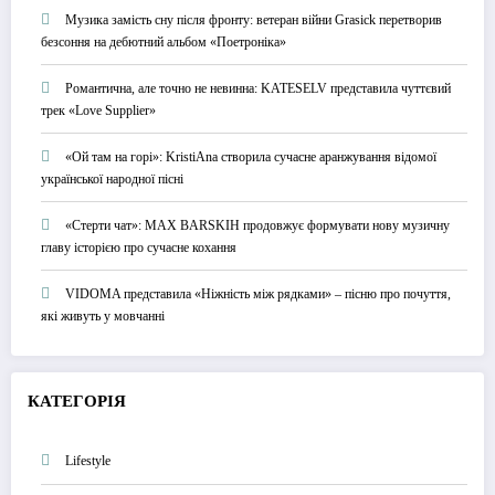
Музика замість сну після фронту: ветеран війни Grasick перетворив
безсоння на дебютний альбом «Поетроніка»
Романтична, але точно не невинна: KATESELV представила чуттєвий
трек «Love Supplier»
«Ой там на горі»: KristiAna створила сучасне аранжування відомої
української народної пісні
«Стерти чат»: MAX BARSKIH продовжує формувати нову музичну
главу історією про сучасне кохання
VIDOMA представила «Ніжність між рядками» – пісню про почуття,
які живуть у мовчанні
КАТЕГОРІЯ
Lifestyle