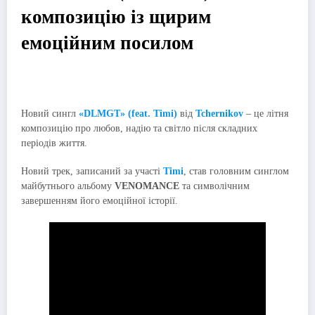
композицію із щирим
емоційним посилом
Новий сингл
«DLMGT» (feat. Timi)
від
Tchernikov
– це літня
композицію про любов, надію та світло після складних
періодів життя.
Новий трек, записаний за участі
Timi
, став головним синглом
майбутнього альбому
VENOMANCE
та символічним
завершенням його емоційної історії.