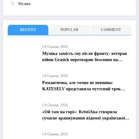
Музика
RECENT
POPULAR
COMMENT
8 Серпня, 2026
Музика замість сну після фронту: ветеран
війни Grasick перетворив безсоння на
дебютний альбом «Поетроніка»
8 Серпня, 2026
Романтична, але точно не невинна:
KATESELV представила чуттєвий трек
«Love Supplier»
8 Серпня, 2026
«Ой там на горі»: KristiAna створила
сучасне аранжування відомої української
народної пісні
8 Серпня, 2026