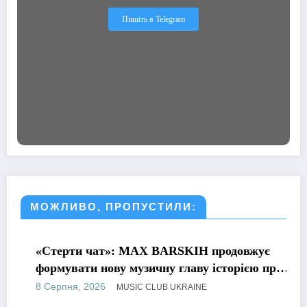
Пишіть в Telegram
МОЖЛИВО, ПРОПУСТИЛИ:
МУЗИКА
«Стерти чат»: MAX BARSKIH продовжує
формувати нову музичну главу історією про
сучасне кохання
8 Серпня, 2026
MUSIC CLUB UKRAINE