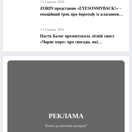
5 Серпня, 2026
ZORIN представив «EYESONMYBACK!» –
емоційний трек про боротьбу із власними
думками
4 Серпня, 2026
Настя Балог презентувала літній сингл
«Чорне море» про спогади, які
залишаються назавжди
РЕКЛАМА
Хочете розмістити матеріал?