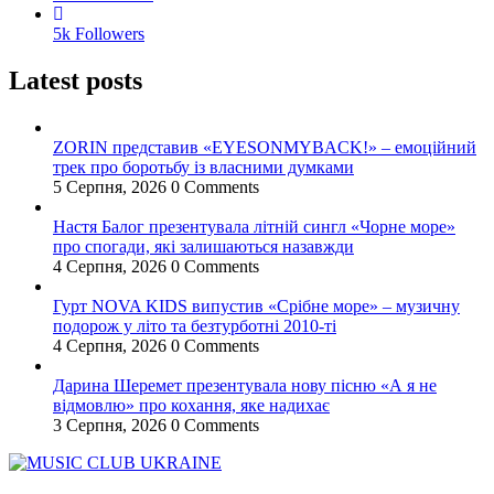
5k
Followers
Latest posts
ZORIN представив «EYESONMYBACK!» – емоційний
трек про боротьбу із власними думками
5 Серпня, 2026
0 Comments
Настя Балог презентувала літній сингл «Чорне море»
про спогади, які залишаються назавжди
4 Серпня, 2026
0 Comments
Гурт NOVA KIDS випустив «Срібне море» – музичну
подорож у літо та безтурботні 2010-ті
4 Серпня, 2026
0 Comments
Дарина Шеремет презентувала нову пісню «А я не
відмовлю» про кохання, яке надихає
3 Серпня, 2026
0 Comments