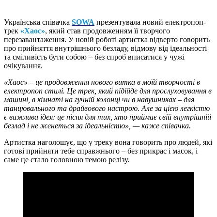
Українська співачка
SOWA
презентувала новий електропоп-
трек
«Хаос»
, який став продовженням її творчого
перезавантаження. У новій роботі артистка відверто говорить
про прийняття внутрішнього безладу, відмову від ідеальності
та сміливість бути собою – без спроб вписатися у чужі
очікування.
«Хаос» – це продовження нового витка в моїй творчості в
електропоп стилі. Це трек, який підійде для прослуховування в
машині, в кімнаті на гучній колонці чи в навушниках – для
танцювального та драйвового настрою. Але за цією легкістю
є важлива ідея: це пісня для тих, хто приймає свій внутрішній
безлад і не женеться за ідеальністю», — каже співачка.
Артистка наголошує, що у треку вона говорить про людей, які
готові прийняти тебе справжнього – без прикрас і масок, і
саме це стало головною темою релізу.