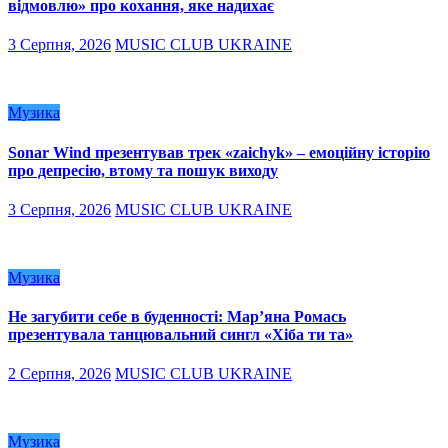
відмовлю» про кохання, яке надихає
3 Серпня, 2026
MUSIC CLUB UKRAINE
Музика
Sonar Wind презентував трек «zaichyk» – емоційну історію
про депресію, втому та пошук виходу
3 Серпня, 2026
MUSIC CLUB UKRAINE
Музика
Не загубити себе в буденності: Мар’яна Ромась
презентувала танцювальний сингл «Хіба ти та»
2 Серпня, 2026
MUSIC CLUB UKRAINE
Музика