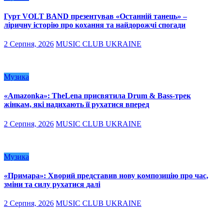
Гурт VOLT BAND презентував «Останній танець» –
ліричну історію про кохання та найдорожчі спогади
2 Серпня, 2026
MUSIC CLUB UKRAINE
Музика
«Amazonka»: TheLena присвятила Drum & Bass-трек
жінкам, які надихають її рухатися вперед
2 Серпня, 2026
MUSIC CLUB UKRAINE
Музика
«Примара»: Хворий представив нову композицію про час,
зміни та силу рухатися далі
2 Серпня, 2026
MUSIC CLUB UKRAINE