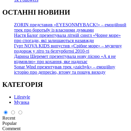
О
СТАННІ НОВИНИ
ZORIN представив «EYESONMYBACK!» – емоційний
трек про боротьбу із власними думками
Настя Балог презентувала літній сингл «Чорне море»
про спогади, які залишаються назавжди
Гурт NOVA KIDS випустив «Срібне море» – музичну
подорож у літо та безтурботні 2010-ті
Дарина Шеремет презентувала нову пісню «А я не
відмовлю» про кохання, яке надихає
Sonar Wind презентував трек «zaichyk» – емоційну
історію про депресію, втому та пошук виходу
КАТЕГОРІЯ
Lifestyle
Музика
Recent
Popular
Comment