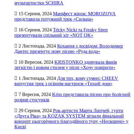
мультартистки SCHIRA
15 Серпня, 2024
Маніфест жінок: MOROZOVA
представила потужний трек «Сильна»
16 Серпня, 2024
Tricky Nicki та Freaky Siren
презентували спільний хіт «NOT OK»
2 Листопада, 2024
Кохання з досвідом: Володимир
Дантес презентує нову пісню «Руда вода»
10 Вересня, 2024
KRISTONKO здивувала фанів
легкістю і новим стилем у пісні «Хочу повірити»
1 Листопада, 2024
Для тих, кому сумно: CHEEV
випустив трек з осіннім настроєм «Тихий дощ»
7 Вересня, 2024
Kriss представила пісню про болісний
розрив стосунків
29 Серпня, 2024
Рок-артисти Марта Липчей, гурти
«Друга Ріка» та KOZAK SYSTEM зіграли фінальний
концерт цьогорічного благодійного туру «Нескорені» у
Києві