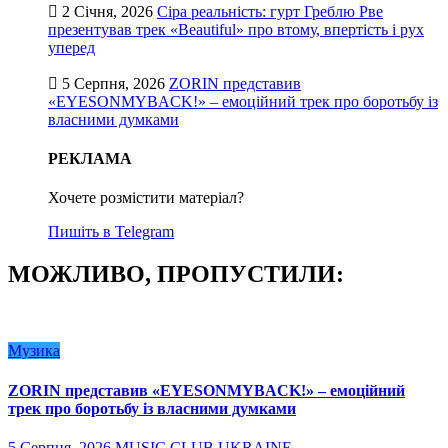
2 Січня, 2026
Сіра реальність: гурт Греблю Рве
презентував трек «Beautiful» про втому, впертість і рух
уперед
5 Серпня, 2026
ZORIN представив
«EYESONMYBACK!» – емоційний трек про боротьбу із
власними думками
РЕКЛАМА
Хочете розмістити матеріал?
Пишіть в Telegram
МОЖЛИВО, ПРОПУСТИЛИ:
Музика
ZORIN представив «EYESONMYBACK!» – емоційний
трек про боротьбу із власними думками
5 Серпня, 2026
MUSIC CLUB UKRAINE