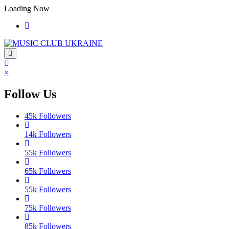
Перейти
Loading Now
до
контенту
×
Follow Us
45k
Followers
14k
Followers
55k
Followers
65k
Followers
55k
Followers
75k
Followers
85k
Followers