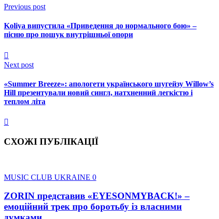
Previous post
Koliya випустила «Приведення до нормального бою» –
пісню про пошук внутрішньої опори
Next post
«Summer Breeze»: апологети українського шугейзу Willow’s
Hill презентували новий сингл, натхненний легкістю і
теплом літа
СХОЖІ ПУБЛІКАЦІЇ
MUSIC CLUB UKRAINE
0
ZORIN представив «EYESONMYBACK!» –
емоційний трек про боротьбу із власними
думками