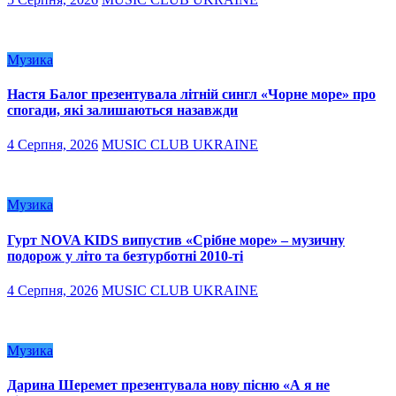
Музика
Настя Балог презентувала літній сингл «Чорне море» про
спогади, які залишаються назавжди
4 Серпня, 2026
MUSIC CLUB UKRAINE
Музика
Гурт NOVA KIDS випустив «Срібне море» – музичну
подорож у літо та безтурботні 2010-ті
4 Серпня, 2026
MUSIC CLUB UKRAINE
Музика
Дарина Шеремет презентувала нову пісню «А я не