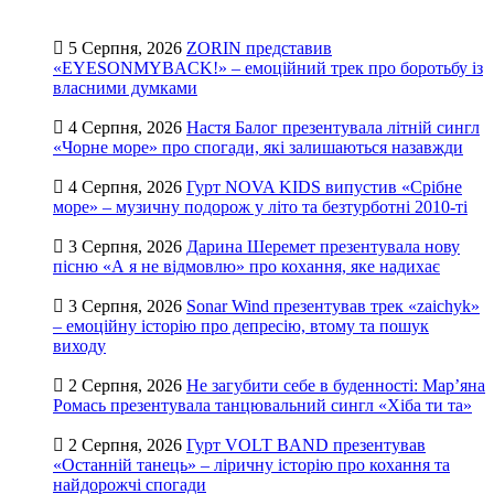
5 Серпня, 2026
ZORIN представив
«EYESONMYBACK!» – емоційний трек про боротьбу із
власними думками
4 Серпня, 2026
Настя Балог презентувала літній сингл
«Чорне море» про спогади, які залишаються назавжди
4 Серпня, 2026
Гурт NOVA KIDS випустив «Срібне
море» – музичну подорож у літо та безтурботні 2010-ті
3 Серпня, 2026
Дарина Шеремет презентувала нову
пісню «А я не відмовлю» про кохання, яке надихає
3 Серпня, 2026
Sonar Wind презентував трек «zaichyk»
– емоційну історію про депресію, втому та пошук
виходу
2 Серпня, 2026
Не загубити себе в буденності: Мар’яна
Ромась презентувала танцювальний сингл «Хіба ти та»
2 Серпня, 2026
Гурт VOLT BAND презентував
«Останній танець» – ліричну історію про кохання та
найдорожчі спогади