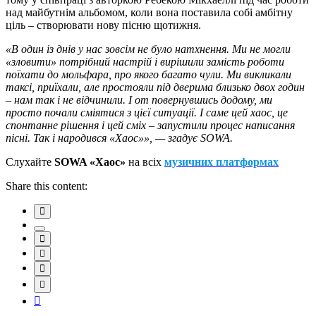
над майбутнім альбомом, коли вона поставила собі амбітну
ціль – створювати нову пісню щотижня.
«В один із днів у нас зовсім не було натхнення. Ми не могли
«зловити» потрібний настрій і вирішили замість роботи
поїхати до мольфара, про якого багато чули. Ми викликали
таксі, приїхали, але простояли під дверима близько двох годин
– нам так і не відчинили. І от повернувшись додому, ми
просто почали сміятися з цієї ситуації. І саме цей хаос, це
спонтанне рішення і цей сміх – запустили процес написання
пісні. Так і народився «Хаос»», — згадує SOWA.
Слухайте
SOWA «Хаос»
на всіх
музичних платформах
Share this content: