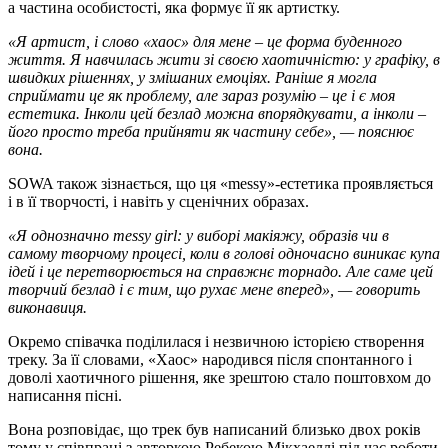
а частина особистості, яка формує її як артистку.
«Я артист, і слово «хаос» для мене – це форма буденного
життя. Я навчилась жити зі своєю хаотичністю: у графіку, в
швидких рішеннях, у змішаних емоціях. Раніше я могла
сприймати це як проблему, але зараз розумію – це і є моя
естетика. Інколи цей безлад можна впорядкувати, а інколи –
його просто треба прийняти як частину себе», — пояснює
вона.
SOWA також зізнається, що ця «messy»-естетика проявляється
і в її творчості, і навіть у сценічних образах.
«Я однозначно messy girl: у виборі макіяжу, образів чи в
самому творчому процесі, коли в голові одночасно виникає купа
ідей і це перетворюється на справжнє торнадо. Але саме цей
творчий безлад і є тим, що рухає мене вперед», — говорить
виконавиця.
Окремо співачка поділилася і незвичною історією створення
треку. За її словами, «Хаос» народився після спонтанного і
доволі хаотичного рішення, яке зрештою стало поштовхом до
написання пісні.
Вона розповідає, що трек був написаний близько двох років
тому у співпраці з авторкою Ребекою Мікхаеллі під час роботи