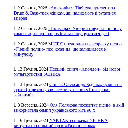
2 Серпня, 2026
«Amazonka»: TheLena присвятила
Drum & Bass-трек жінкам, які надихають її рухатися
вперед
2 Серпня, 2026
«Примара»: Хворий представив нову
композицію про час, зміни та силу рухатися далі
2 Серпня, 2026
МІЛЕЯ представила авторську пісню
«Гіркий полин» про кохання, що залишилося в
минулому
13 Грудня, 2024
Перший сингл «Аполлон» від нової
мультартистки SCHIRA
13 Грудня, 2024
Співак Олександр Біденко, бувши на
фронті, презентував щемливу пісню «Тато трохи
зайнятий»
3 Вересня, 2024
Оля Полякова презентує пісню, в якій
використала семпл українського хіта 90-х
16 Грудня, 2024
YAKTAK і співачка NICHKA
випустили спільний трек «Тихо плакала»