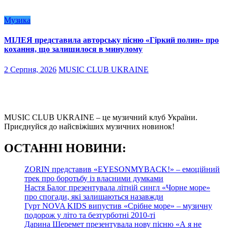
Музика
МІЛЕЯ представила авторську пісню «Гіркий полин» про
кохання, що залишилося в минулому
2 Серпня, 2026
MUSIC CLUB UKRAINE
MUSIC CLUB UKRAINE – це музичний клуб України.
Приєднуйся до найсвіжіших музичних новинок!
О
СТАННІ НОВИНИ:
ZORIN представив «EYESONMYBACK!» – емоційний
трек про боротьбу із власними думками
Настя Балог презентувала літній сингл «Чорне море»
про спогади, які залишаються назавжди
Гурт NOVA KIDS випустив «Срібне море» – музичну
подорож у літо та безтурботні 2010-ті
Дарина Шеремет презентувала нову пісню «А я не