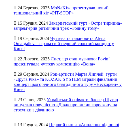
24 Березня, 2025
MoNaKiss презентував новий
танцювальний хіт «PIT-STOP»
15 Грудня, 2024
Закарпатський гурт «Остра тирнина»
запрем’єрив ритмічний трек «Годину тому»
19 Серпня, 2024
Чуттєва та талановита Alena
Omargalieva зіграла свій перший сольний концерт у
Києві
22 Лютого, 2025
Лист, що став музикою: Povin’
презентувала чуттєву композицію «Вона»
29 Серпня, 2024
Рок-артисти Марта Липчей, гурти
«Друга Ріка» та KOZAK SYSTEM зіграли фінальний
концерт цьогорічного благодійного туру «Нескорені» у
Києві
23 Січня, 2025
Український співак та блогер Шугар
випустив нову пісню «Діва» про вплив гороскопу на
стосунки з дівчиною
13 Грудня, 2024
Перший сингл «Аполлон» від нової