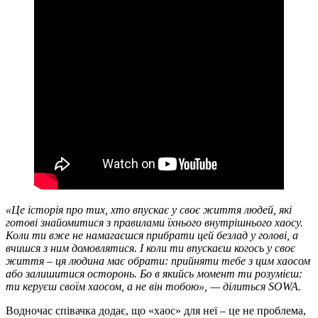
«Це історія про тих, хто впускає у своє життя людей, які
готові знайомитися з правилами їхнього внутрішнього хаосу.
Коли ти вже не намагаєшся прибрати цей безлад у голові, а
вчишся з ним домовлятися. І коли ти впускаєш когось у своє
життя – ця людина має обрати: прийняти тебе з цим хаосом
або залишитися осторонь. Бо в якийсь момент ти розумієш:
ти керуєш своїм хаосом, а не він тобою», — ділиться SOWA.
Водночас співачка додає, що «хаос» для неї – це не проблема,