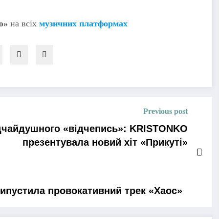
ю»
на всіх
музичних платформах
Previous post
відчайдушного «відчепись»: KRISTONKO
презентувала новий хіт «Прикуті»
ипустила провокативний трек «Хаос»