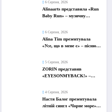
6 Серпня, 2026
Alinaarts представила «Run
Baby Run» – музичну
підтримку для тих, хто
продовжує жити попри
6 Серпня, 2026
війну
Alina Tim презентувала
«Усе, що в мене є» – пісню
про любов без драм,
маніпуляцій і зайвих ігор
5 Серпня, 2026
ZORIN представив
«EYESONMYBACK!» –
емоційний трек про
боротьбу із власними
4 Серпня, 2026
думками
Настя Балог презентувала
літній сингл «Чорне море»