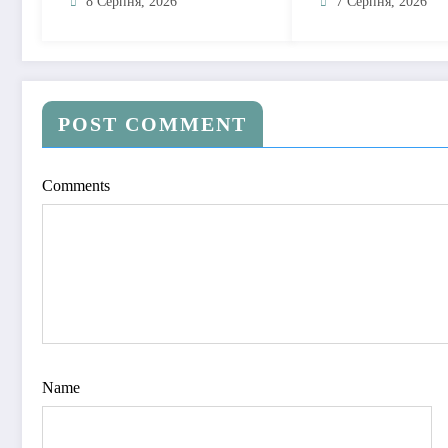
музичну главу історією
почуття, які живу
8 Серпня, 2026
7 Серпня, 2026
про сучасне кохання
мовчанні
POST COMMENT
Comments
Name