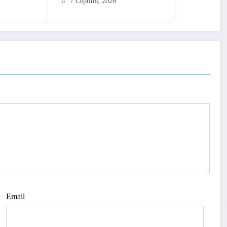
ть у
повну втрату голови від
7 Серпня, 2026
почуттів
Email