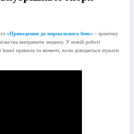
нгл
«Приведення до нормального бою»
– іронічну
пільства виправити людину. У новій роботі
в’язані правила та момент, коли доводиться шукати