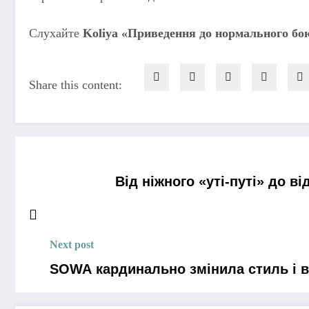
Слухайте
Koliya «Приведення до нормального бо
Share this content:
Від ніжного «уті-путі» до 
Next post
SOWA кардинально змінила стиль і в