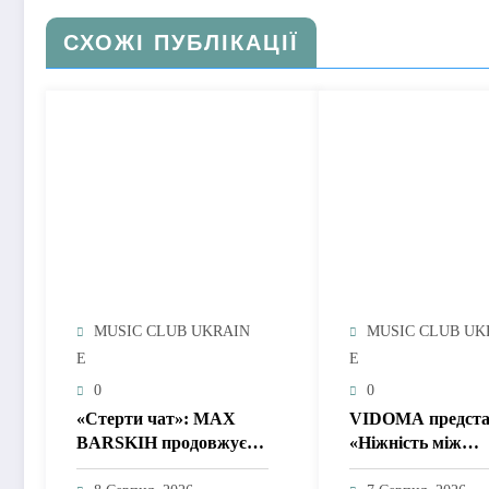
СХОЖІ ПУБЛІКАЦІЇ
MUSIC CLUB UKRAIN
MUSIC CLUB UK
E
E
0
0
«Стерти чат»: MAX
VIDOMA предста
BARSKIH продовжує
«Ніжність між
формувати нову
рядками» – пісню