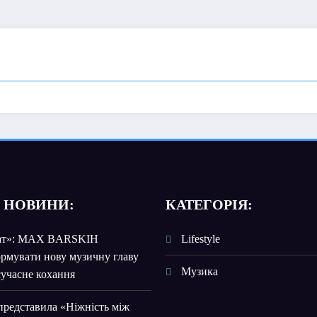
 НОВИНИ:
КАТЕГОРІЯ:
чат»: MAX BARSKIH
Lifestyle
рмувати нову музичну главу
Музика
сучасне кохання
едставила «Ніжність між