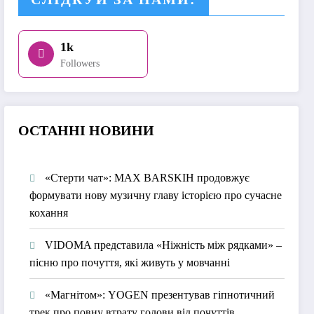
1k
Followers
О
СТАННІ НОВИНИ
«Стерти чат»: MAX BARSKIH продовжує
формувати нову музичну главу історією про сучасне
кохання
VIDOMA представила «Ніжність між рядками» –
пісню про почуття, які живуть у мовчанні
«Магнітом»: YOGEN презентував гіпнотичний
трек про повну втрату голови від почуттів