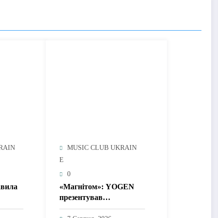
RAIN
MUSIC CLUB UKRAIN
E
0
вила
«Магнітом»: YOGEN
презентував
 про
гіпнотичний трек про