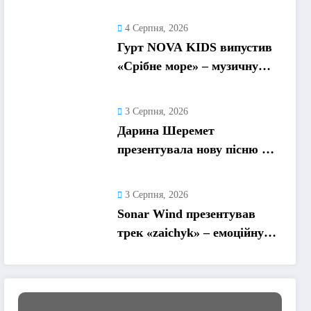
про спогади, які
залишаються назавжди
4 Серпня, 2026
Гурт NOVA KIDS випустив
«Срібне море» – музичну
подорож у літо та
безтурботні 2010-ті
3 Серпня, 2026
Дарина Шеремет
презентувала нову пісню «А
я не відмовлю» про
кохання, яке надихає
3 Серпня, 2026
Sonar Wind презентував
трек «zaichyk» – емоційну
історію про депресію, втому
та пошук виходу