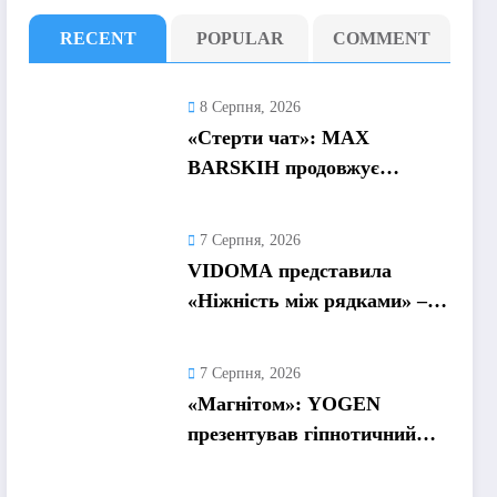
RECENT
POPULAR
COMMENT
8 Серпня, 2026
«Стерти чат»: MAX
BARSKIH продовжує
формувати нову музичну
главу історією про сучасне
7 Серпня, 2026
кохання
VIDOMA представила
«Ніжність між рядками» –
пісню про почуття, які
живуть у мовчанні
7 Серпня, 2026
«Магнітом»: YOGEN
презентував гіпнотичний
трек про повну втрату
голови від почуттів