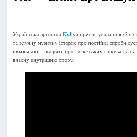
Українська артистка
Koliya
презентувала новий си
та влучну музичну історію про постійні спроби сус
виконавиця говорить про тиск чужих очікувань, на
власну внутрішню опору.