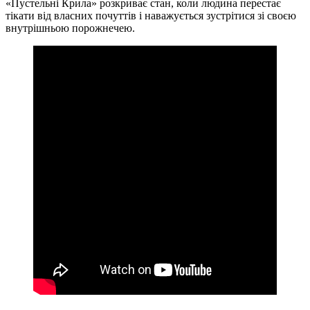
«Пустельні Крила» розкриває стан, коли людина перестає
тікати від власних почуттів і наважується зустрітися зі своєю
внутрішньою порожнечею.