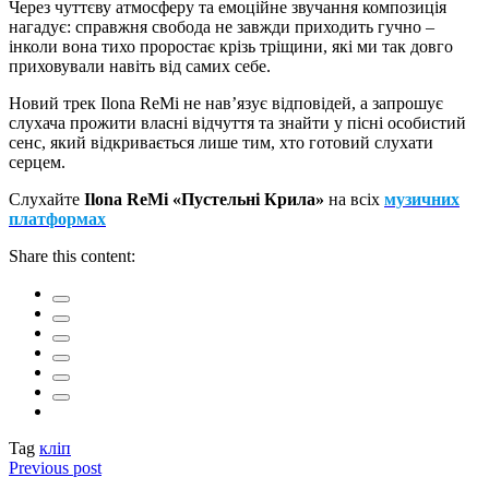
Через чуттєву атмосферу та емоційне звучання композиція
нагадує: справжня свобода не завжди приходить гучно –
інколи вона тихо проростає крізь тріщини, які ми так довго
приховували навіть від самих себе.
Новий трек Ilona ReMi не нав’язує відповідей, а запрошує
слухача прожити власні відчуття та знайти у пісні особистий
сенс, який відкривається лише тим, хто готовий слухати
серцем.
Слухайте
Ilona ReMi «Пустельні Крила»
на всіх
музичних
платформах
Share this content:
Tag
кліп
Previous post