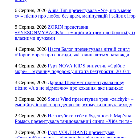
6 Серпня, 2026
Alina Tim презентувала «Усе, що в мене
є» – пісню про любов без драм, маніпуляцій і зайвих ігор
5 Серпня, 2026
ZORIN представив
«EYESONMYBACK!» – емоційний трек про боротьбу із
власними думками
4 Серпня, 2026
Настя Балог презентувала літній сингл
«Чорне море» про спогади, які залишаються назавжди
4 Серпня, 2026
Гурт NOVA KIDS випустив «Срібне
море» – музичну подорож у літо та безтурботні 2010-ті
3 Серпня, 2026
Дарина Шеремет презентувала нову
пісню «А я не відмовлю» про кохання, яке надихає
3 Серпня, 2026
Sonar Wind презентував трек «zaichyk» –
емоційну історію про депресію, втому та пошук виходу
2 Серпня, 2026
Не загубити себе в буденності: Мар’яна
Ромась презентувала танцювальний сингл «Хіба ти та»
2 Серпня, 2026
Гурт VOLT BAND презентував
«Останній танець» – ліричну історію про кохання та