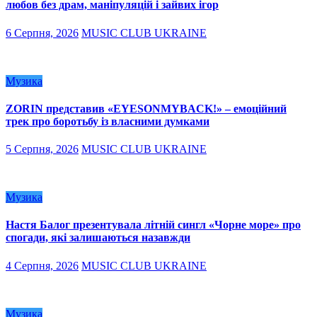
любов без драм, маніпуляцій і зайвих ігор
6 Серпня, 2026
MUSIC CLUB UKRAINE
Музика
ZORIN представив «EYESONMYBACK!» – емоційний
трек про боротьбу із власними думками
5 Серпня, 2026
MUSIC CLUB UKRAINE
Музика
Настя Балог презентувала літній сингл «Чорне море» про
спогади, які залишаються назавжди
4 Серпня, 2026
MUSIC CLUB UKRAINE
Музика