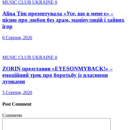
MUSIC CLUB UKRAINE
0
Alina Tim презентувала «Усе, що в мене є» –
пісню про любов без драм, маніпуляцій і зайвих
ігор
6 Серпня, 2026
MUSIC CLUB UKRAINE
0
ZORIN представив «EYESONMYBACK!» –
емоційний трек про боротьбу із власними
думками
5 Серпня, 2026
Post Comment
Comments