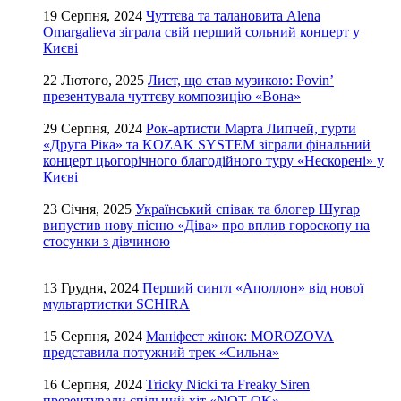
19 Серпня, 2024
Чуттєва та талановита Alena
Omargalieva зіграла свій перший сольний концерт у
Києві
22 Лютого, 2025
Лист, що став музикою: Povin’
презентувала чуттєву композицію «Вона»
29 Серпня, 2024
Рок-артисти Марта Липчей, гурти
«Друга Ріка» та KOZAK SYSTEM зіграли фінальний
концерт цьогорічного благодійного туру «Нескорені» у
Києві
23 Січня, 2025
Український співак та блогер Шугар
випустив нову пісню «Діва» про вплив гороскопу на
стосунки з дівчиною
13 Грудня, 2024
Перший сингл «Аполлон» від нової
мультартистки SCHIRA
15 Серпня, 2024
Маніфест жінок: MOROZOVA
представила потужний трек «Сильна»
16 Серпня, 2024
Tricky Nicki та Freaky Siren
презентували спільний хіт «NOT OK»