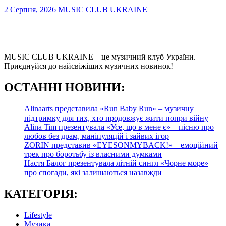
2 Серпня, 2026
MUSIC CLUB UKRAINE
MUSIC CLUB UKRAINE – це музичний клуб України.
Приєднуйся до найсвіжіших музичних новинок!
О
СТАННІ НОВИНИ:
Alinaarts представила «Run Baby Run» – музичну
підтримку для тих, хто продовжує жити попри війну
Alina Tim презентувала «Усе, що в мене є» – пісню про
любов без драм, маніпуляцій і зайвих ігор
ZORIN представив «EYESONMYBACK!» – емоційний
трек про боротьбу із власними думками
Настя Балог презентувала літній сингл «Чорне море»
про спогади, які залишаються назавжди
КАТЕГОРІЯ:
Lifestyle
Музика