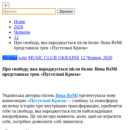
×
Home
2026
Червень
12
Про свободу, яка народжується після болю: Ilona ReMi
представила трек «Пустельні Крила»
Музика
кліп
MUSIC CLUB UKRAINE
12 Червня, 2026
Про свободу, яка народжується після болю: Ilona ReMi
представила трек «Пустельні Крила»
Українська авторка пісень
Ilona ReMi
презентувала нову
композицію
«Пустельні Крила»
– глибоку та атмосферну
музичну історію про внутрішню трансформацію, прийняття
себе та свободу, яка народжується після найскладніших
випробувань. Це пісня про моменти, коли, щоб не втратити
себе, потрібно дозволити собі змінитися.