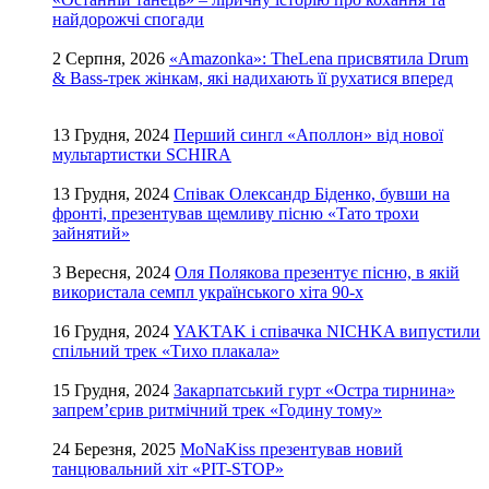
найдорожчі спогади
2 Серпня, 2026
«Amazonka»: TheLena присвятила Drum
& Bass-трек жінкам, які надихають її рухатися вперед
13 Грудня, 2024
Перший сингл «Аполлон» від нової
мультартистки SCHIRA
13 Грудня, 2024
Співак Олександр Біденко, бувши на
фронті, презентував щемливу пісню «Тато трохи
зайнятий»
3 Вересня, 2024
Оля Полякова презентує пісню, в якій
використала семпл українського хіта 90-х
16 Грудня, 2024
YAKTAK і співачка NICHKA випустили
спільний трек «Тихо плакала»
15 Грудня, 2024
Закарпатський гурт «Остра тирнина»
запрем’єрив ритмічний трек «Годину тому»
24 Березня, 2025
MoNaKiss презентував новий
танцювальний хіт «PIT-STOP»