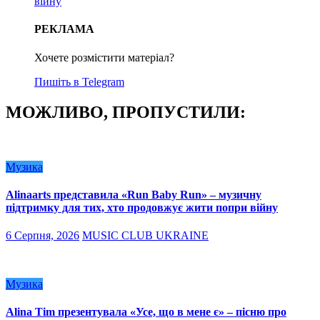
війну
РЕКЛАМА
Хочете розмістити матеріал?
Пишіть в Telegram
МОЖЛИВО, ПРОПУСТИЛИ:
Музика
Alinaarts представила «Run Baby Run» – музичну
підтримку для тих, хто продовжує жити попри війну
6 Серпня, 2026
MUSIC CLUB UKRAINE
Музика
Alina Tim презентувала «Усе, що в мене є» – пісню про