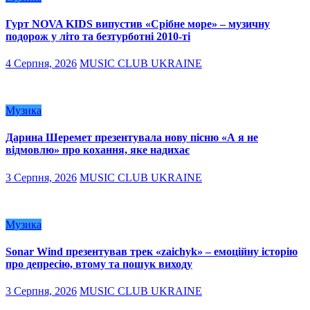
Гурт NOVA KIDS випустив «Срібне море» – музичну
подорож у літо та безтурботні 2010-ті
4 Серпня, 2026
MUSIC CLUB UKRAINE
Музика
Дарина Шеремет презентувала нову пісню «А я не
відмовлю» про кохання, яке надихає
3 Серпня, 2026
MUSIC CLUB UKRAINE
Музика
Sonar Wind презентував трек «zaichyk» – емоційну історію
про депресію, втому та пошук виходу
3 Серпня, 2026
MUSIC CLUB UKRAINE