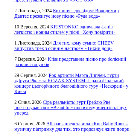
2 Листопада, 2024
Кохання з досвідом: Володимир
Дантес презентує нову пісню «Руда вода»
10 Вересня, 2024
KRISTONKO здивувала фанів
легкістю і новим стилем у пісні «Хочу повірити»
1 Листопада, 2024
Для тих, кому сумно: CHEEV
випустив трек з осіннім настроєм «Тихий дощ»
7 Вересня, 2024
Kriss представила пісню про болісний
розрив стосунків
29 Серпня, 2024
Рок-артисти Марта Липчей, гурти
«Друга Ріка» та KOZAK SYSTEM зіграли фінальний
концерт цьогорічного благодійного туру «Нескорені» у
Києві
2 Січня, 2026
Сіра реальність: гурт Греблю Рве
презентував трек «Beautiful» про втому, впертість і рух
уперед
6 Серпня, 2026
Alinaarts представила «Run Baby Run» –
музичну підтримку для тих, хто продовжує жити попри