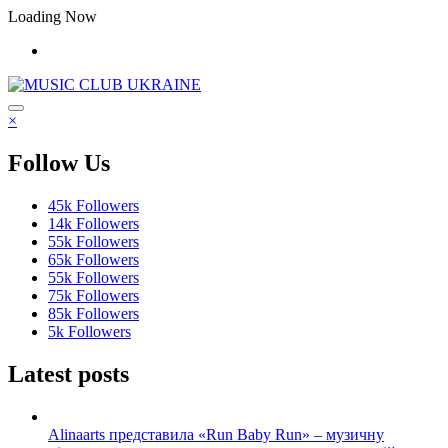
Перейти
Loading Now
до
контенту
×
Follow Us
45k
Followers
14k
Followers
55k
Followers
65k
Followers
55k
Followers
75k
Followers
85k
Followers
5k
Followers
Latest posts
Alinaarts представила «Run Baby Run» – музичну