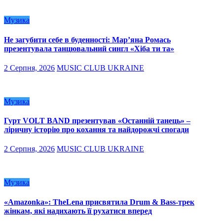
Музика
Не загубити себе в буденності: Мар’яна Ромась
презентувала танцювальний сингл «Хіба ти та»
2 Серпня, 2026
MUSIC CLUB UKRAINE
Музика
Гурт VOLT BAND презентував «Останній танець» –
ліричну історію про кохання та найдорожчі спогади
2 Серпня, 2026
MUSIC CLUB UKRAINE
Музика
«Amazonka»: TheLena присвятила Drum & Bass-трек
жінкам, які надихають її рухатися вперед