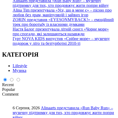
Alinaarts представила «Run Baby Run» – музичну
підтримку для тих, хто продовжує жити попри війну
Alina Tim презентувала «Усе, що в мене є» – пісню про
любов без драм, маніпуляцій і зайвих ігор
ZORIN представив «EYESONMYBACK!» – емоційний
трек про боротьбу із власними думками
Настя Балог презентувала літній сингл «Чорне море»
про спогади, які залишаються назавжди
Гурт NOVA KIDS випустив «Срібне море» – музичну
подорож у літо та безтурботні 2010-ті
КАТЕГОРІЯ
Lifestyle
Музика
Recent
Popular
Comment
6 Серпня, 2026
Alinaarts представила «Run Baby Run» –
музичну підтримку для тих, хто продовжує жити попри
війну