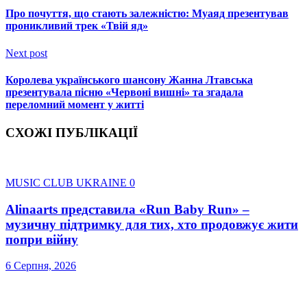
Про почуття, що стають залежністю: Муаяд презентував
проникливий трек «Твій яд»
Next post
Королева українського шансону Жанна Лтавська
презентувала пісню «Червоні вишні» та згадала
переломний момент у житті
СХОЖІ ПУБЛІКАЦІЇ
MUSIC CLUB UKRAINE
0
Alinaarts представила «Run Baby Run» –
музичну підтримку для тих, хто продовжує жити
попри війну
6 Серпня, 2026