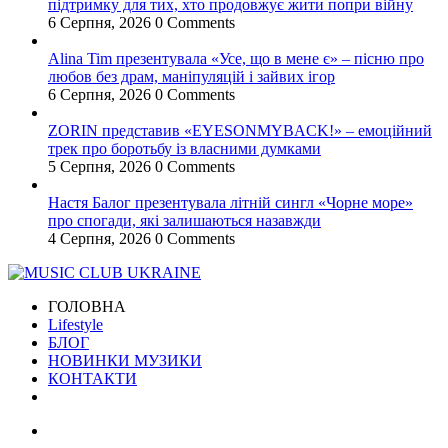
підтримку для тих, хто продовжує жити попри війну
6 Серпня, 2026
0 Comments
Alina Tim презентувала «Усе, що в мене є» – пісню про
любов без драм, маніпуляцій і зайвих ігор
6 Серпня, 2026
0 Comments
ZORIN представив «EYESONMYBACK!» – емоційний
трек про боротьбу із власними думками
5 Серпня, 2026
0 Comments
Настя Балог презентувала літній сингл «Чорне море»
про спогади, які залишаються назавжди
4 Серпня, 2026
0 Comments
ГОЛОВНА
Lifestyle
БЛОГ
НОВИНКИ МУЗИКИ
КОНТАКТИ