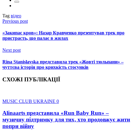
Tag
відео
Previous post
«Закипає кров»: Назар Кравченко презентував трек про
пристрасть, що палає в жилах
Next post
Rina Stanislavska представила трек «Жовті тюльпани» –
чуттєва історія про крихкість стосунків
СХОЖІ ПУБЛІКАЦІЇ
MUSIC CLUB UKRAINE
0
Alinaarts представила «Run Baby Run» –
музичну підтримку для тих, хто продовжує жити
попри війну