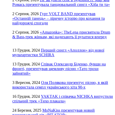
Ромась презентувала танцювальний сингл «Хіба ти та»
2 Серпня, 2026
Гурт VOLT BAND презентував
«Останній танець» – ліричну історію про кохання та
найдорожчі спогади
2 Серпня, 2026
«Amazonka»: TheLena присвятила Drum
& Bass-трек жінкам, які надихають її рухатися вперед
13 Грудня, 2024
Перший сингл «Аполлон» від нової
мультартистки SCHIRA
13 Грудня, 2024
Співак Олександр Біденко, бувши на
фронті, презентував щемливу пісню «Тато трохи
зайнятий»
3 Вересня, 2024
Оля Полякова презентує пісню, в якій
використала семпл українського хіта 90-х
16 Грудня, 2024
YAKTAK і співачка NICHKA випустили
спільний трек «Тихо плакала»
24 Березня, 2025
MoNaKiss презентував новий
танцювальний хіт «PIT-STOP»