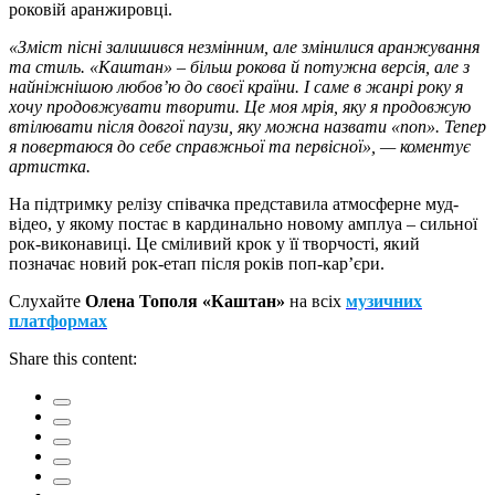
роковій аранжировці.
«Зміст пісні залишився незмінним, але змінилися аранжування
та стиль. «Каштан» – більш рокова й потужна версія, але з
найніжнішою любов’ю до своєї країни. І саме в жанрі року я
хочу продовжувати творити. Це моя мрія, яку я продовжую
втілювати після довгої паузи, яку можна назвати «поп». Тепер
я повертаюся до себе справжньої та первісної», — коментує
артистка.
На підтримку релізу співачка представила атмосферне муд-
відео, у якому постає в кардинально новому амплуа – сильної
рок-виконавиці. Це сміливий крок у її творчості, який
позначає новий рок-етап після років поп-кар’єри.
Слухайте
Олена Тополя «Каштан»
на всіх
музичних
платформах
Share this content: