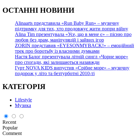
О
СТАННІ НОВИНИ
Alinaarts представила «Run Baby Run» – музичну
підтримку для тих, хто продовжує жити попри війну
Alina Tim презентувала «Усе, що в мене є» – пісню про
любов без драм, маніпуляцій і зайвих ігор
ZORIN представив «EYESONMYBACK!» – емоційний
трек про боротьбу із власними думками
Настя Балог презентувала літній сингл «Чорне море»
про спогади, які залишаються назавжди
Гурт NOVA KIDS випустив «Срібне море» – музичну
подорож у літо та безтурботні 2010-ті
КАТЕГОРІЯ
Lifestyle
Музика
Recent
Popular
Comment