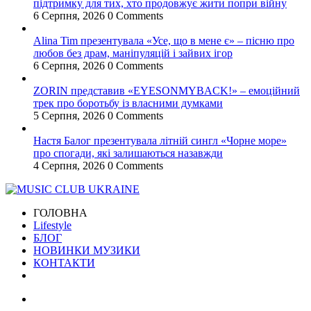
підтримку для тих, хто продовжує жити попри війну
6 Серпня, 2026
0 Comments
Alina Tim презентувала «Усе, що в мене є» – пісню про
любов без драм, маніпуляцій і зайвих ігор
6 Серпня, 2026
0 Comments
ZORIN представив «EYESONMYBACK!» – емоційний
трек про боротьбу із власними думками
5 Серпня, 2026
0 Comments
Настя Балог презентувала літній сингл «Чорне море»
про спогади, які залишаються назавжди
4 Серпня, 2026
0 Comments
ГОЛОВНА
Lifestyle
БЛОГ
НОВИНКИ МУЗИКИ
КОНТАКТИ