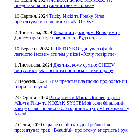
представила потужний трек «Сильна»
16 Серпня, 2024
Tricky Nicki та Freaky Siren
презентували спільний хіт «NOT OK»
2 Листопада, 2024
Кохання з досвідом: Володимир
Дантес презентує нову пісню «Руда вода»
10 Вересня, 2024
KRISTONKO здивувала фанів
легкістю і новим стилем у пісні «Хочу повірити»
1 Листопада, 2024
Для тих, кому сумно: CHEEV
випустив трек з осіннім настроєм «Тихий дощ»
7 Вересня, 2024
Kriss представила пісню про болісний
розрив стосунків
29 Серпня, 2024
Рок-артисти Марта Липчей, гурти
«Друга Ріка» та KOZAK SYSTEM зіграли фінальний
концерт цьогорічного благодійного туру «Нескорені» у
Києві
2 Січня, 2026
Сіра реальність: гурт Греблю Рве
презентував трек «Beautiful» про втому, впертість і рух