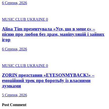
6 Серпня, 2026
MUSIC CLUB UKRAINE
0
Alina Tim презентувала «Усе, що в мене є» –
пісню про любов без драм, маніпуляцій і зайвих
ігор
6 Серпня, 2026
MUSIC CLUB UKRAINE
0
ZORIN представив «EYESONMYBACK!» –
емоційний трек про боротьбу із власними
думками
5 Серпня, 2026
Post Comment