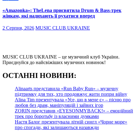
«Amazonka»: TheLena присвятила Drum & Bass-трек
жінкам, які надихають її рухатися вперед
2 Серпня, 2026
MUSIC CLUB UKRAINE
MUSIC CLUB UKRAINE – це музичний клуб України.
Приєднуйся до найсвіжіших музичних новинок!
О
СТАННІ НОВИНИ:
Alinaarts представила «Run Baby Run» – музичну
підтримку для тих, хто продовжує жити попри війну
Alina Tim презентувала «Усе, що в мене є» – пісню про
любов без драм, маніпуляцій і зайвих ігор
ZORIN представив «EYESONMYBACK!» – емоційний
трек про боротьбу із власними думками
Настя Балог презентувала літній сингл «Чорне море»
про спогади, які залишаються назавжди