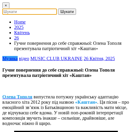
×
Home
2025
Квітень
26
Гучне повернення до себе справжньої: Олена Тополя
презентувала патріотичний хіт «Каштан»
Музика
відео
MUSIC CLUB UKRAINE
26 Квітня, 2025
Гучне повернення до себе справжньої: Олена Тополя
презентувала патріотичний хіт «Каштан»
Олена Тополя
випустила потужну українську адаптацію
власного хіта 2012 року під назвою
«Каштан»
. Ця пісня – про
емоційний зв’язок із Батьківщиною та важливість мати місце,
де відчуваєш себе вдома. У новій поп-роковій інтерпретації
композиція звучить інакше – сильніше, драйвовіше, але
водночас ніжно й щиро.