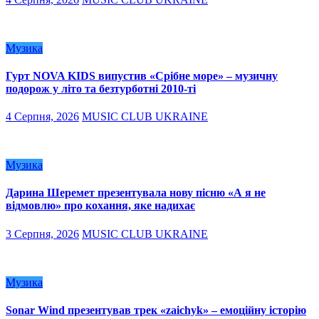
Музика
Гурт NOVA KIDS випустив «Срібне море» – музичну
подорож у літо та безтурботні 2010-ті
4 Серпня, 2026
MUSIC CLUB UKRAINE
Музика
Дарина Шеремет презентувала нову пісню «А я не
відмовлю» про кохання, яке надихає
3 Серпня, 2026
MUSIC CLUB UKRAINE
Музика
Sonar Wind презентував трек «zaichyk» – емоційну історію