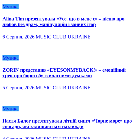
Музика
Alina Tim презентувала «Усе, що в мене є» – пісню про
любов без драм, маніпуляцій і зайвих ігор
6 Серпня, 2026
MUSIC CLUB UKRAINE
Музика
ZORIN представив «EYESONMYBACK!» – емоційний
трек про боротьбу із власними думками
5 Серпня, 2026
MUSIC CLUB UKRAINE
Музика
Настя Балог презентувала літній сингл «Чорне море» про
спогади, які залишаються назавжди
4 Серпня, 2026
MUSIC CLUB UKRAINE