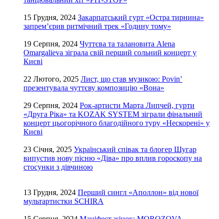
15 Грудня, 2024
Закарпатський гурт «Остра тирнина»
запрем’єрив ритмічний трек «Годину тому»
19 Серпня, 2024
Чуттєва та талановита Alena
Omargalieva зіграла свій перший сольний концерт у
Києві
22 Лютого, 2025
Лист, що став музикою: Povin’
презентувала чуттєву композицію «Вона»
29 Серпня, 2024
Рок-артисти Марта Липчей, гурти
«Друга Ріка» та KOZAK SYSTEM зіграли фінальний
концерт цьогорічного благодійного туру «Нескорені» у
Києві
23 Січня, 2025
Український співак та блогер Шугар
випустив нову пісню «Діва» про вплив гороскопу на
стосунки з дівчиною
13 Грудня, 2024
Перший сингл «Аполлон» від нової
мультартистки SCHIRA
15 Серпня, 2024
Маніфест жінок: MOROZOVA