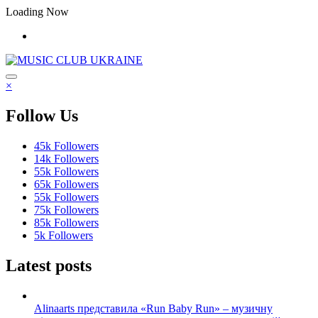
Перейти
Loading Now
до
контенту
×
Follow Us
45k
Followers
14k
Followers
55k
Followers
65k
Followers
55k
Followers
75k
Followers
85k
Followers
5k
Followers
Latest posts
Alinaarts представила «Run Baby Run» – музичну