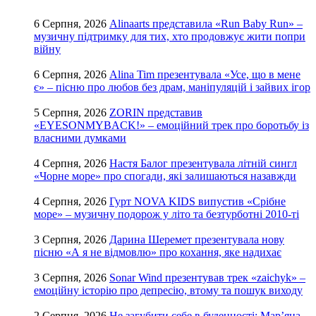
6 Серпня, 2026
Alinaarts представила «Run Baby Run» –
музичну підтримку для тих, хто продовжує жити попри
війну
6 Серпня, 2026
Alina Tim презентувала «Усе, що в мене
є» – пісню про любов без драм, маніпуляцій і зайвих ігор
5 Серпня, 2026
ZORIN представив
«EYESONMYBACK!» – емоційний трек про боротьбу із
власними думками
4 Серпня, 2026
Настя Балог презентувала літній сингл
«Чорне море» про спогади, які залишаються назавжди
4 Серпня, 2026
Гурт NOVA KIDS випустив «Срібне
море» – музичну подорож у літо та безтурботні 2010-ті
3 Серпня, 2026
Дарина Шеремет презентувала нову
пісню «А я не відмовлю» про кохання, яке надихає
3 Серпня, 2026
Sonar Wind презентував трек «zaichyk» –
емоційну історію про депресію, втому та пошук виходу
2 Серпня, 2026
Не загубити себе в буденності: Мар’яна