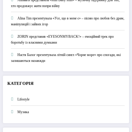
хто продовжує жити попри війну
Alina Tim презентувала «Усе, що в мене є» – пісню про любов без драм,
маніпуляцій і зайвих ігор
ZORIN представив «EYESONMYBACK!» – емоційний трек про
боротьбу із власними думками
Настя Балог презентувала літній сингл «Чорне море» про спогади, які
залишаються назавжди
КАТЕГОРІЯ
Lifestyle
Музика