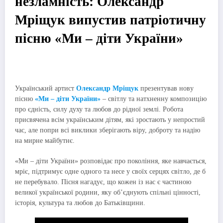
незламність: Олександр
Мріщук випустив патріотичну
пісню «Ми – діти України»
Український артист
Олександр Мріщук
презентував нову
пісню
«Ми – діти України»
– світлу та натхненну композицію
про єдність, силу духу та любов до рідної землі. Робота
присвячена всім українським дітям, які зростають у непростий
час, але попри всі виклики зберігають віру, доброту та надію
на мирне майбутнє.
«Ми – діти України» розповідає про покоління, яке навчається,
мріє, підтримує одне одного та несе у своїх серцях світло, де б
не перебувало. Пісня нагадує, що кожен із нас є частиною
великої української родини, яку об’єднують спільні цінності,
історія, культура та любов до Батьківщини.