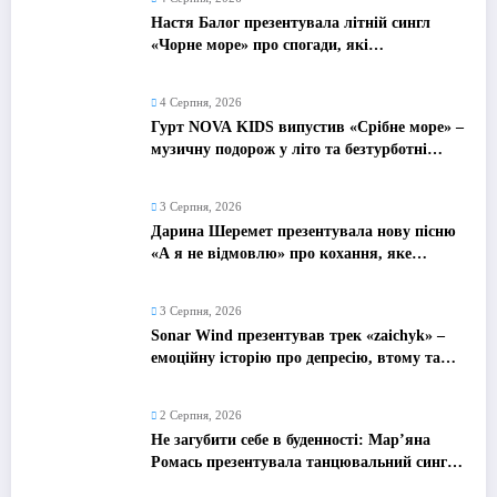
Настя Балог презентувала літній сингл
«Чорне море» про спогади, які
залишаються назавжди
4 Серпня, 2026
Гурт NOVA KIDS випустив «Срібне море» –
музичну подорож у літо та безтурботні
2010-ті
3 Серпня, 2026
Дарина Шеремет презентувала нову пісню
«А я не відмовлю» про кохання, яке
надихає
3 Серпня, 2026
Sonar Wind презентував трек «zaichyk» –
емоційну історію про депресію, втому та
пошук виходу
2 Серпня, 2026
Не загубити себе в буденності: Мар’яна
Ромась презентувала танцювальний сингл
«Хіба ти та»