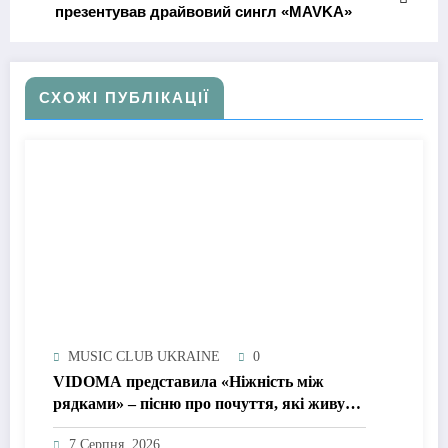
презентував драйвовий сингл «MAVKA»
СХОЖІ ПУБЛІКАЦІЇ
MUSIC CLUB UKRAINE
0
VIDOMA представила «Ніжність між
рядками» – пісню про почуття, які живуть
у мовчанні
7 Серпня, 2026