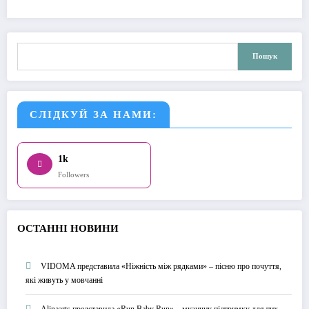
Пошук
Пошук
СЛІДКУЙ ЗА НАМИ:
1k
Followers
О
СТАННІ НОВИНИ
VIDOMA представила «Ніжність між рядками» – пісню про почуття,
які живуть у мовчанні
Alinaarts представила «Run Baby Run» – музичну підтримку для тих,