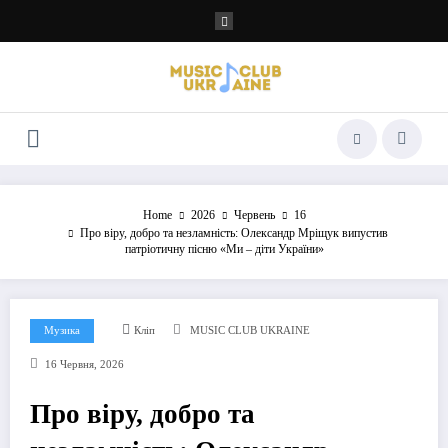
Перейти
до
контенту
Home
2026
Червень
16
Про віру, добро та незламність: Олександр Мріщук випустив
патріотичну пісню «Ми – діти України»
Музика
Кліп
MUSIC CLUB UKRAINE
16 Червня, 2026
Про віру, добро та