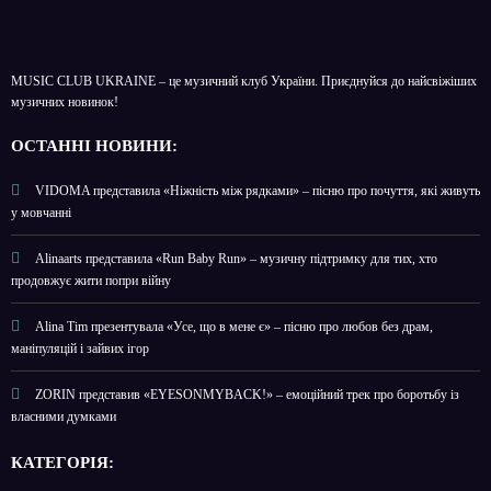
MUSIC CLUB UKRAINE – це музичний клуб України. Приєднуйся до найсвіжіших
музичних новинок!
О
СТАННІ НОВИНИ:
VIDOMA представила «Ніжність між рядками» – пісню про почуття, які живуть
у мовчанні
Alinaarts представила «Run Baby Run» – музичну підтримку для тих, хто
продовжує жити попри війну
Alina Tim презентувала «Усе, що в мене є» – пісню про любов без драм,
маніпуляцій і зайвих ігор
ZORIN представив «EYESONMYBACK!» – емоційний трек про боротьбу із
власними думками
КАТЕГОРІЯ: