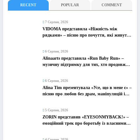
RECENT
POPULAR
COMMENT
7 Серпня, 2026
VIDOMA представила «Ніжність між
рядками» – пісню про почуття, які живуть
у мовчанні
6 Серпня, 2026
Alinaarts представила «Run Baby Run» –
музичну підтримку для тих, хто продовжує
жити попри війну
6 Серпня, 2026
Alina Tim презентувала «Усе, що в мене є» –
пісню про любов без драм, маніпуляцій і
зайвих ігор
5 Серпня, 2026
ZORIN представив «EYESONMYBACK!» –
емоційний трек про боротьбу із власними
думками
4 Серпня, 2026