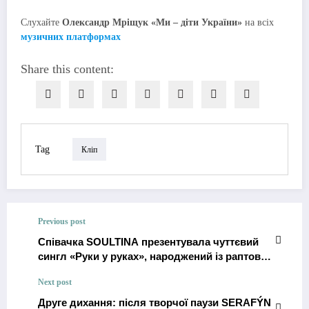
Слухайте
Олександр Мріщук «Ми – діти України»
на всіх
музичних платформах
Share this content:
Tag
Кліп
Previous post
Співачка SOULTINA презентувала чуттєвий
сингл «Руки у руках», народжений із раптової
іскри почуттів
Next post
Друге дихання: після творчої паузи SERAFÝN