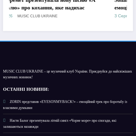
існю «А
Sonar Wind презентував трек «zaichyk»
хає
емоційну історію про депресію, втому т
пошук виходу
3 Серпня, 2026
MUSIC CLUB UKRAINE
MUSIC CLUB UKRAINE – це музичний клуб України. Приєднуйся до найсвіжіших
музичних новинок!
О
СТАННІ НОВИНИ:
ZORIN представив «EYESONMYBACK!» – емоційний трек про боротьбу із
власними думками
Настя Балог презентувала літній сингл «Чорне море» про спогади, які
залишаються назавжди