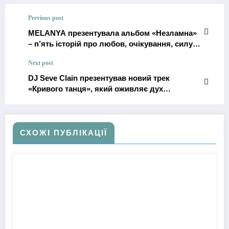
Previous post
MELANYA презентувала альбом «Незламна»
– п’ять історій про любов, очікування, силу і
боротьбу в часи війни
Next post
DJ Seve Clain презентував новий трек
«Кривого танця», який оживляє дух
українських традицій
СХОЖІ ПУБЛІКАЦІЇ