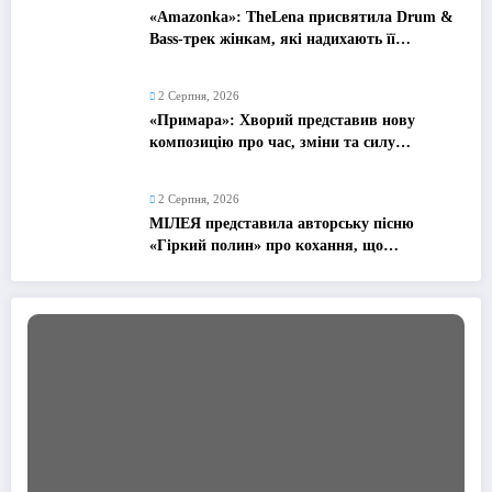
«Amazonka»: TheLena присвятила Drum &
Bass-трек жінкам, які надихають її
рухатися вперед
2 Серпня, 2026
«Примара»: Хворий представив нову
композицію про час, зміни та силу
рухатися далі
2 Серпня, 2026
МІЛЕЯ представила авторську пісню
«Гіркий полин» про кохання, що
залишилося в минулому