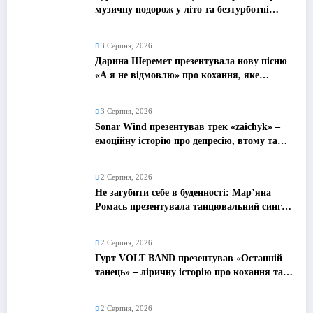
музичну подорож у літо та безтурботні
2010-ті
3 Серпня, 2026
Дарина Шеремет презентувала нову пісню
«А я не відмовлю» про кохання, яке
надихає
3 Серпня, 2026
Sonar Wind презентував трек «zaichyk» –
емоційну історію про депресію, втому та
пошук виходу
2 Серпня, 2026
Не загубити себе в буденності: Мар’яна
Ромась презентувала танцювальний сингл
«Хіба ти та»
2 Серпня, 2026
Гурт VOLT BAND презентував «Останній
танець» – ліричну історію про кохання та
найдорожчі спогади
2 Серпня, 2026