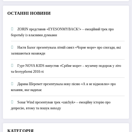
О
СТАННІ НОВИНИ
ZORIN представив «EYESONMYBACK!» – емоційний трек про
боротьбу із власними думками
Настя Балог презентувала літній сингл «Чорне море» про спогади, які
залишаються назавжди
Гурт NOVA KIDS випустив «Срібне море» – музичну подорож у літо
та безтурботні 2010-ті
Дарина Шеремет презентувала нову пісню «А я не відмовлю» про
кохання, яке надихає
Sonar Wind презентував трек «zaichyk» – емоційну історію про
депресію, втому та пошук виходу
КАТЕГОРІЯ