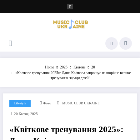
Перейти
до
контенту
Home
2025
Квітень
20
«Квіткове тренування 2025»: Даша Квіткова запрошує на щорічне велике
тренування заради дітей!
Lifestyle
Фото
MUSIC CLUB UKRAINE
20 Квітня, 2025
«Квіткове тренування 2025»: