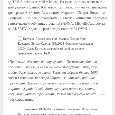
до ТРЦ Blockbuster Mall у Києві. На учасників чекає спільне
тренування з Дашею Квітковою та професійними українськими
тренерами Арсланом Асмановим, Мариною Піскун, Богданом
Савчуком і Кірілом Корольовим. А також – концертна програма
з виступами улюблених зірок: TAYANNA, Michelle Andrade та
ALEKSEEV. Хедлайнером заходу стане MELOVIN.
«Це більше, ніж просто тренування. Це момент єднання,
турботи й любові, яку ми можемо подарувати тим, хто
щодня бореться за життя. Торік ми зібрали більше 1000
людей і встановили рекорд України за наймасштабніше
тренування. Цьогоріч хочеться ще гучніше, ще тепліше й
щиріше – заради дітей. Запрошую кожного з вас стати
частиною нашого тренування. Разом ми можемо більше!»,
—
поділилась Даша.