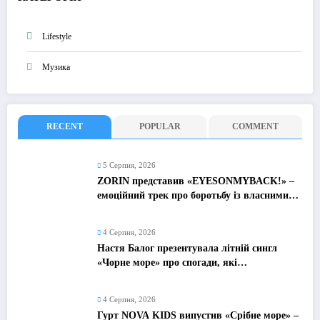
Lifestyle
Музика
RECENT
POPULAR
COMMENT
5 Серпня, 2026
ZORIN представив «EYESONMYBACK!» –
емоційний трек про боротьбу із власними
думками
4 Серпня, 2026
Настя Балог презентувала літній сингл
«Чорне море» про спогади, які
залишаються назавжди
4 Серпня, 2026
Гурт NOVA KIDS випустив «Срібне море» –