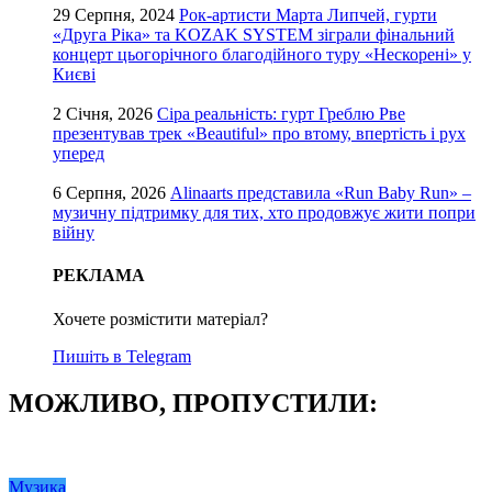
29 Серпня, 2024
Рок-артисти Марта Липчей, гурти
«Друга Ріка» та KOZAK SYSTEM зіграли фінальний
концерт цьогорічного благодійного туру «Нескорені» у
Києві
2 Січня, 2026
Сіра реальність: гурт Греблю Рве
презентував трек «Beautiful» про втому, впертість і рух
уперед
6 Серпня, 2026
Alinaarts представила «Run Baby Run» –
музичну підтримку для тих, хто продовжує жити попри
війну
РЕКЛАМА
Хочете розмістити матеріал?
Пишіть в Telegram
МОЖЛИВО, ПРОПУСТИЛИ:
Музика