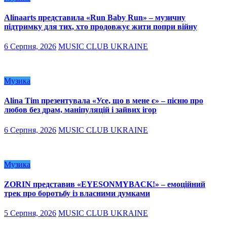
Alinaarts представила «Run Baby Run» – музичну
підтримку для тих, хто продовжує жити попри війну
6 Серпня, 2026
MUSIC CLUB UKRAINE
Музика
Alina Tim презентувала «Усе, що в мене є» – пісню про
любов без драм, маніпуляцій і зайвих ігор
6 Серпня, 2026
MUSIC CLUB UKRAINE
Музика
ZORIN представив «EYESONMYBACK!» – емоційний
трек про боротьбу із власними думками
5 Серпня, 2026
MUSIC CLUB UKRAINE