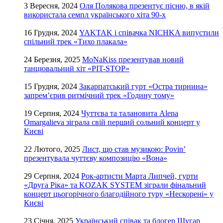
3 Вересня, 2024
Оля Полякова презентує пісню, в якій
використала семпл українського хіта 90-х
16 Грудня, 2024
YAKTAK і співачка NICHKA випустили
спільний трек «Тихо плакала»
24 Березня, 2025
MoNaKiss презентував новий
танцювальний хіт «PIT-STOP»
15 Грудня, 2024
Закарпатський гурт «Остра тирнина»
запрем’єрив ритмічний трек «Годину тому»
19 Серпня, 2024
Чуттєва та талановита Alena
Omargalieva зіграла свій перший сольний концерт у
Києві
22 Лютого, 2025
Лист, що став музикою: Povin’
презентувала чуттєву композицію «Вона»
29 Серпня, 2024
Рок-артисти Марта Липчей, гурти
«Друга Ріка» та KOZAK SYSTEM зіграли фінальний
концерт цьогорічного благодійного туру «Нескорені» у
Києві
23 Січня, 2025
Український співак та блогер Шугар