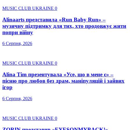
MUSIC CLUB UKRAINE
0
Alinaarts представила «Run Baby Run» –
музичну підтримку для тих, хто продовжує жити
попри війну
6 Серпня, 2026
MUSIC CLUB UKRAINE
0
Alina Tim презентувала «Усе, що в мене є» –
пісню про любов без драм, маніпуляцій і зайвих
ігор
6 Серпня, 2026
MUSIC CLUB UKRAINE
0
ZORIN представив «EYESONMYBACK!» –