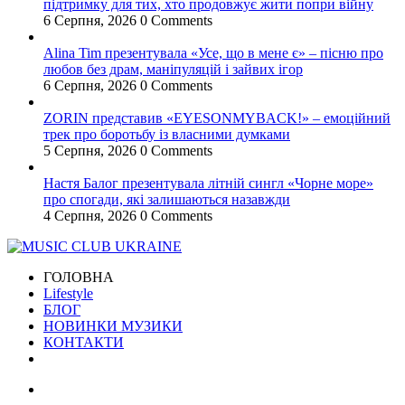
підтримку для тих, хто продовжує жити попри війну
6 Серпня, 2026
0 Comments
Alina Tim презентувала «Усе, що в мене є» – пісню про
любов без драм, маніпуляцій і зайвих ігор
6 Серпня, 2026
0 Comments
ZORIN представив «EYESONMYBACK!» – емоційний
трек про боротьбу із власними думками
5 Серпня, 2026
0 Comments
Настя Балог презентувала літній сингл «Чорне море»
про спогади, які залишаються назавжди
4 Серпня, 2026
0 Comments
ГОЛОВНА
Lifestyle
БЛОГ
НОВИНКИ МУЗИКИ
КОНТАКТИ