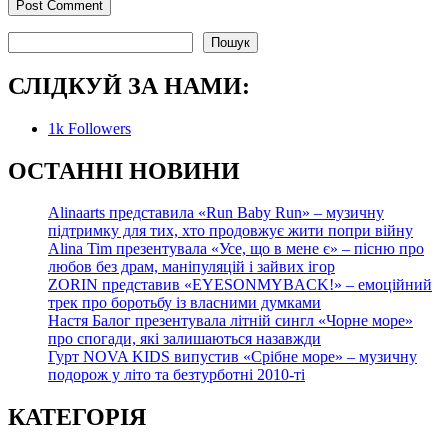
Пошук
Пошук
СЛІДКУЙ ЗА НАМИ:
1k
Followers
О
СТАННІ НОВИНИ
Alinaarts представила «Run Baby Run» – музичну
підтримку для тих, хто продовжує жити попри війну
Alina Tim презентувала «Усе, що в мене є» – пісню про
любов без драм, маніпуляцій і зайвих ігор
ZORIN представив «EYESONMYBACK!» – емоційний
трек про боротьбу із власними думками
Настя Балог презентувала літній сингл «Чорне море»
про спогади, які залишаються назавжди
Гурт NOVA KIDS випустив «Срібне море» – музичну
подорож у літо та безтурботні 2010-ті
КАТЕГОРІЯ