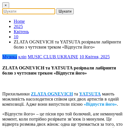
×
Home
2025
Квітень
10
ZLATA OGNEVICH та YATSUTA розірвали лабіринти
болю з чуттєвим треком «Відпусти його»
Музика
кліп
MUSIC CLUB UKRAINE
10 Квітня, 2025
ZLATA OGNEVICH та YATSUTA розірвали лабіринти
болю з чуттєвим треком «Відпусти його»
Прихильники
ZLATA OGNEVICH
та
YATSUTA
мають
можливість насолодитися співом цих двох артистів в одній
композиції. Адже вони випустили пісню
«Відпусти його»
.
«Відпусти його» – це пісня про той болючий, але неминучий
момент, коли потрібно розірвати зв’язок із минулим. Це
відверта розмова двох жінок: одна ще тримається за того, хто