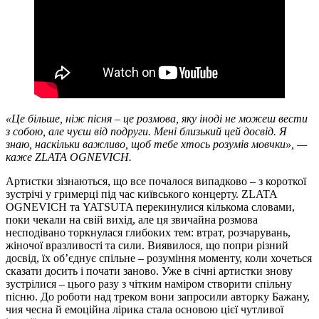
«Це більше, ніж пісня – це розмова, яку іноді не можеш вести
з собою, але чуєш від подруги. Мені близький цей досвід. Я
знаю, наскільки важливо, щоб тебе хтось розумів мовчки», —
каже ZLATA OGNEVICH.
Артистки зізнаються, що все почалося випадково – з короткої
зустрічі у гримерці під час київського концерту. ZLATA
OGNEVICH та YATSUTA перекинулися кількома словами,
поки чекали на свій вихід, але ця звичайна розмова
несподівано торкнулася глибоких тем: втрат, розчарувань,
жіночої вразливості та сили. Виявилося, що попри різний
досвід, їх об’єднує спільне – розуміння моменту, коли хочеться
сказати досить і почати заново. Уже в січні артистки знову
зустрілися – цього разу з чітким наміром створити спільну
пісню. До роботи над треком вони запросили авторку Бажану,
чия чесна й емоційна лірика стала основою цієї чутливої