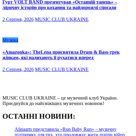
Гурт VOLT BAND презентував «Останній танець» –
ліричну історію про кохання та найдорожчі спогади
2 Серпня, 2026
MUSIC CLUB UKRAINE
Музика
«Amazonka»: TheLena присвятила Drum & Bass-трек
жінкам, які надихають її рухатися вперед
2 Серпня, 2026
MUSIC CLUB UKRAINE
MUSIC CLUB UKRAINE – це музичний клуб України.
Приєднуйся до найсвіжіших музичних новинок!
О
СТАННІ НОВИНИ:
Alinaarts представила «Run Baby Run» – музичну
підтримку для тих, хто продовжує жити попри війну