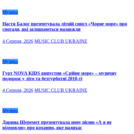
Музика
Настя Балог презентувала літній сингл «Чорне море» про
спогади, які залишаються назавжди
4 Серпня, 2026
MUSIC CLUB UKRAINE
Музика
Гурт NOVA KIDS випустив «Срібне море» – музичну
подорож у літо та безтурботні 2010-ті
4 Серпня, 2026
MUSIC CLUB UKRAINE
Музика
Дарина Шеремет презентувала нову пісню «А я не
відмовлю» про кохання, яке надихає