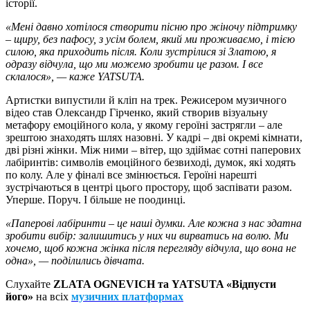
історії.
«Мені давно хотілося створити пісню про жіночу підтримку
– щиру, без пафосу, з усім болем, який ми проживаємо, і тією
силою, яка приходить після. Коли зустрілися зі Златою, я
одразу відчула, що ми можемо зробити це разом. І все
склалося», — каже YATSUTA.
Артистки випустили й кліп на трек. Режисером музичного
відео став Олександр Гірченко, який створив візуальну
метафору емоційного кола, у якому героїні застрягли – але
зрештою знаходять шлях назовні. У кадрі – дві окремі кімнати,
дві різні жінки. Між ними – вітер, що здіймає сотні паперових
лабіринтів: символів емоційного безвиході, думок, які ходять
по колу. Але у фіналі все змінюється. Героїні нарешті
зустрічаються в центрі цього простору, щоб заспівати разом.
Уперше. Поруч. І більше не поодинці.
«Паперові лабіринти – це наші думки. Але кожна з нас здатна
зробити вибір: залишитись у них чи вирватись на волю. Ми
хочемо, щоб кожна жінка після перегляду відчула, що вона не
одна», — поділились дівчата.
Слухайте
ZLATA OGNEVICH та YATSUTA «Відпусти
його»
на всіх
музичних платформах