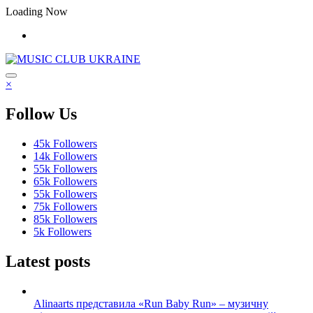
Перейти
Loading Now
до
контенту
×
Follow Us
45k
Followers
14k
Followers
55k
Followers
65k
Followers
55k
Followers
75k
Followers
85k
Followers
5k
Followers
Latest posts
Alinaarts представила «Run Baby Run» – музичну