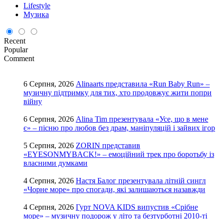
Lifestyle
Музика
Recent
Popular
Comment
6 Серпня, 2026
Alinaarts представила «Run Baby Run» –
музичну підтримку для тих, хто продовжує жити попри
війну
6 Серпня, 2026
Alina Tim презентувала «Усе, що в мене
є» – пісню про любов без драм, маніпуляцій і зайвих ігор
5 Серпня, 2026
ZORIN представив
«EYESONMYBACK!» – емоційний трек про боротьбу із
власними думками
4 Серпня, 2026
Настя Балог презентувала літній сингл
«Чорне море» про спогади, які залишаються назавжди
4 Серпня, 2026
Гурт NOVA KIDS випустив «Срібне
море» – музичну подорож у літо та безтурботні 2010-ті