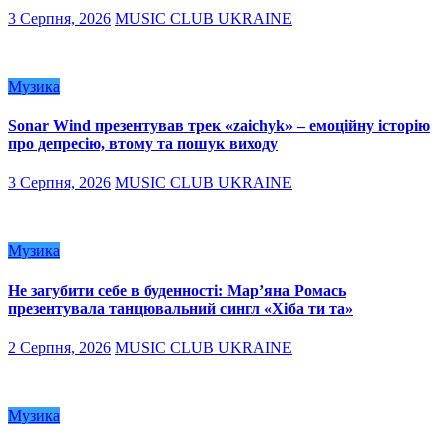
3 Серпня, 2026
MUSIC CLUB UKRAINE
Музика
Sonar Wind презентував трек «zaichyk» – емоційну історію
про депресію, втому та пошук виходу
3 Серпня, 2026
MUSIC CLUB UKRAINE
Музика
Не загубити себе в буденності: Мар’яна Ромась
презентувала танцювальний сингл «Хіба ти та»
2 Серпня, 2026
MUSIC CLUB UKRAINE
Музика