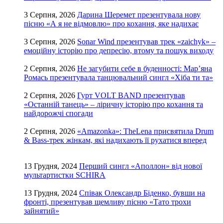
3 Серпня, 2026
Дарина Шеремет презентувала нову
пісню «А я не відмовлю» про кохання, яке надихає
3 Серпня, 2026
Sonar Wind презентував трек «zaichyk» –
емоційну історію про депресію, втому та пошук виходу
2 Серпня, 2026
Не загубити себе в буденності: Мар’яна
Ромась презентувала танцювальний сингл «Хіба ти та»
2 Серпня, 2026
Гурт VOLT BAND презентував
«Останній танець» – ліричну історію про кохання та
найдорожчі спогади
2 Серпня, 2026
«Amazonka»: TheLena присвятила Drum
& Bass-трек жінкам, які надихають її рухатися вперед
13 Грудня, 2024
Перший сингл «Аполлон» від нової
мультартистки SCHIRA
13 Грудня, 2024
Співак Олександр Біденко, бувши на
фронті, презентував щемливу пісню «Тато трохи
зайнятий»