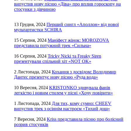
випустив нову пісню «Діва» про вплив гороскопу на
стосунки з дівчиною
13 Грудня, 2024
Перший сингл «Аполлон» від нової
мультартистки SCHIRA
15 Серпня, 2024
Маніфест жінок: MOROZOVA
представила потужний трек «Сильна»
16 Серпня, 2024
Tricky Nicki та Freaky Siren
презентували спільний хіт «NOT OK»
2 Листопада, 2024
Кохання з досвідом: Володимир
Дантес презентує нову пісню «Руда вода»
10 Вересня, 2024
KRISTONKO здивувала фанів
легкістю і новим стилем у пісні «Хочу повірити»
1 Листопада, 2024
Для тих, кому сумно: CHEEV
випустив трек з осіннім настроєм «Тихий дощ»
7 Вересня, 2024
Kriss представила пісню про болісний
розрив стосунків