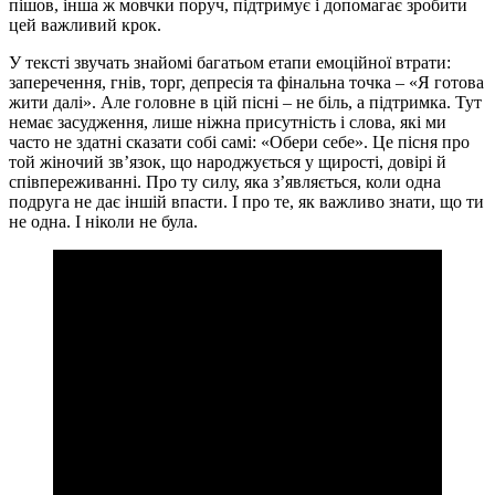
пішов, інша ж мовчки поруч, підтримує і допомагає зробити
цей важливий крок.
У тексті звучать знайомі багатьом етапи емоційної втрати:
заперечення, гнів, торг, депресія та фінальна точка – «Я готова
жити далі». Але головне в цій пісні – не біль, а підтримка. Тут
немає засудження, лише ніжна присутність і слова, які ми
часто не здатні сказати собі самі: «Обери себе». Це пісня про
той жіночий зв’язок, що народжується у щирості, довірі й
співпереживанні. Про ту силу, яка з’являється, коли одна
подруга не дає іншій впасти. І про те, як важливо знати, що ти
не одна. І ніколи не була.