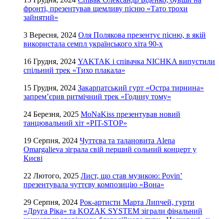
фронті, презентував щемливу пісню «Тато трохи
зайнятий»
3 Вересня, 2024
Оля Полякова презентує пісню, в якій
використала семпл українського хіта 90-х
16 Грудня, 2024
YAKTAK і співачка NICHKA випустили
спільний трек «Тихо плакала»
15 Грудня, 2024
Закарпатський гурт «Остра тирнина»
запрем’єрив ритмічний трек «Годину тому»
24 Березня, 2025
MoNaKiss презентував новий
танцювальний хіт «PIT-STOP»
19 Серпня, 2024
Чуттєва та талановита Alena
Omargalieva зіграла свій перший сольний концерт у
Києві
22 Лютого, 2025
Лист, що став музикою: Povin’
презентувала чуттєву композицію «Вона»
29 Серпня, 2024
Рок-артисти Марта Липчей, гурти
«Друга Ріка» та KOZAK SYSTEM зіграли фінальний