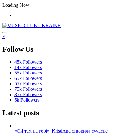
Перейти
Loading Now
до
контенту
×
Follow Us
45k
Followers
14k
Followers
55k
Followers
65k
Followers
55k
Followers
75k
Followers
85k
Followers
5k
Followers
Latest posts
«Ой там на горі»: KristiAna створила сучасне