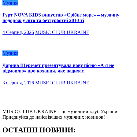
Музика
Гурт NOVA KIDS випустив «Срібне море» – музичну
подорож у літо та безтурботні 2010-ті
4 Серпня, 2026
MUSIC CLUB UKRAINE
Музика
Дарина Шеремет презентувала нову пісню «А я не
відмовлю» про кохання, яке надихає
3 Серпня, 2026
MUSIC CLUB UKRAINE
MUSIC CLUB UKRAINE – це музичний клуб України.
Приєднуйся до найсвіжіших музичних новинок!
О
СТАННІ НОВИНИ: