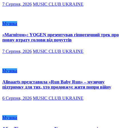
7 Серпня, 2026
MUSIC CLUB UKRAINE
Музика
«Магнітом»: YOGEN презентував гіпнотичний трек про
повну втрату голови від почуттів
7 Серпня, 2026
MUSIC CLUB UKRAINE
Музика
Alinaarts представила «Run Baby Run» – музичну
підтримку для тих, хто продовжує жити попри війну
6 Серпня, 2026
MUSIC CLUB UKRAINE
Музика