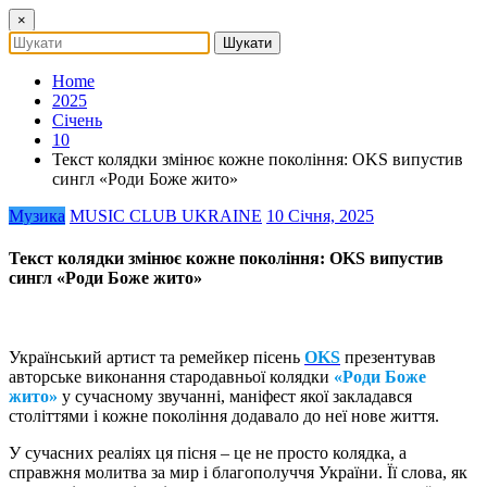
×
Home
2025
Січень
10
Текст колядки змінює кожне покоління: OKS випустив
сингл «Роди Боже жито»
Музика
MUSIC CLUB UKRAINE
10 Січня, 2025
Текст колядки змінює кожне покоління: OKS випустив
сингл «Роди Боже жито»
Український артист та ремейкер пісень
OKS
презентував
авторське виконання стародавньої колядки
«Роди Боже
жито»
у сучасному звучанні, маніфест якої закладався
століттями і кожне покоління додавало до неї нове життя.
У сучасних реаліях ця пісня – це не просто колядка, а
справжня молитва за мир і благополуччя України. Її слова, як