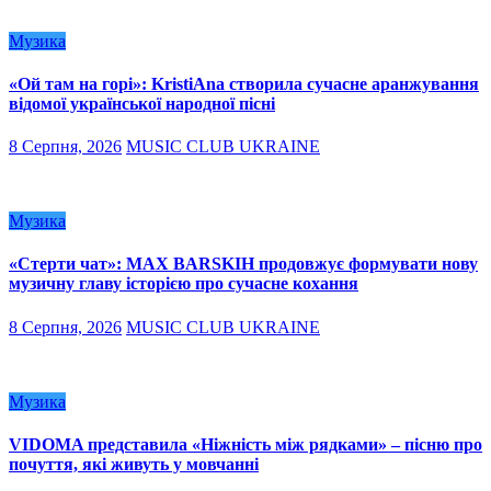
Музика
«Ой там на горі»: KristiAna створила сучасне аранжування
відомої української народної пісні
8 Серпня, 2026
MUSIC CLUB UKRAINE
Музика
«Стерти чат»: MAX BARSKIH продовжує формувати нову
музичну главу історією про сучасне кохання
8 Серпня, 2026
MUSIC CLUB UKRAINE
Музика
VIDOMA представила «Ніжність між рядками» – пісню про
почуття, які живуть у мовчанні