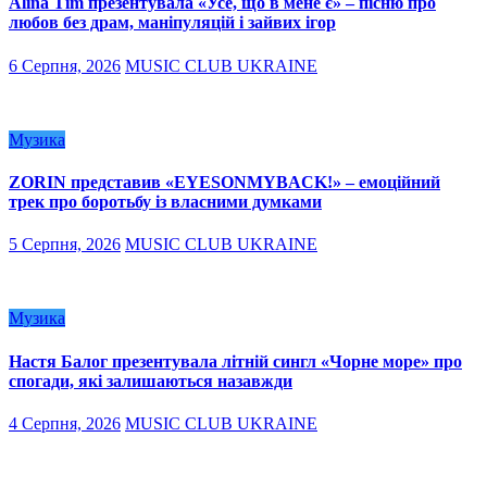
Alina Tim презентувала «Усе, що в мене є» – пісню про
любов без драм, маніпуляцій і зайвих ігор
6 Серпня, 2026
MUSIC CLUB UKRAINE
Музика
ZORIN представив «EYESONMYBACK!» – емоційний
трек про боротьбу із власними думками
5 Серпня, 2026
MUSIC CLUB UKRAINE
Музика
Настя Балог презентувала літній сингл «Чорне море» про
спогади, які залишаються назавжди
4 Серпня, 2026
MUSIC CLUB UKRAINE