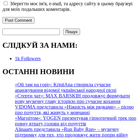
Зберегти моє ім'я, e-mail, та адресу сайту в цьому браузері
для моїх подальших коментарів.
Пошук
Пошук
СЛІДКУЙ ЗА НАМИ:
1k
Followers
О
СТАННІ НОВИНИ
«Ой там на горі»: KristiAna створила сучасне
аранжування відомої української народної пісні
«Стерти чат»: MAX BARSKIH продовжує формувати
нову музичну главу історією про сучасне кохання
VIDOMA представила «Ніжність між рядками» – пісню
про почуття, які живуть у мовчанні
«Магнітом»: YOGEN презентував гіпнотичний трек про
повну втрату голови від почуттів
Alinaarts представила «Run Baby Run» – музичну
підтримку для тих, хто продовжує жити попри війну