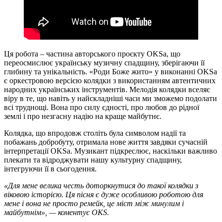
Ця робота – частина авторського проєкту OKSa, що
переосмислює українську музичну спадщину, зберігаючи її
глибину та унікальність. «Роди Боже жито» у виконанні OKSа
є оркестровою версією колядки з використанням автентичних
народних українських інструментів. Мелодія колядки вселяє
віру в те, що навіть у найскладніші часи ми зможемо подолати
всі труднощі. Вона про силу єдності, про любов до рідної
землі і про незгасну надію на краще майбутнє.
Колядка, що впродовж століть була символом надії та
побажань добробуту, отримала нове життя завдяки сучасній
інтерпретації OKSа. Музикант підкреслює, наскільки важливо
плекати та відроджувати нашу культурну спадщину,
інтегруючи її в сьогодення.
«Для мене велика честь доторкнутися до такої колядки з
віковою історією. Ця пісня є дуже особливою роботою для
мене і вона не просто ремейк, це міст між минулим і
майбутнім», — коментує OKS.