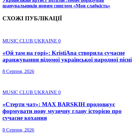
Український артист Віталій Лобач порадував
шанувальників новим синглом «Моя слабкість»
СХОЖІ ПУБЛІКАЦІЇ
MUSIC CLUB UKRAINE
0
«Ой там на горі»: KristiAna створила сучасне
аранжування відомої української народної пісні
8 Серпня, 2026
MUSIC CLUB UKRAINE
0
«Стерти чат»: MAX BARSKIH продовжує
формувати нову музичну главу історією про
сучасне кохання
8 Серпня, 2026