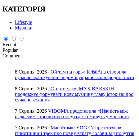
КАТЕГОРІЯ
Lifestyle
Музика
Recent
Popular
Comment
8 Серпня, 2026
«Ой там на горі»: KristiAna створила
сучасне аранжування відомої української народної пісні
8 Серпня, 2026
«Стерти чат»: MAX BARSKIH
продовжує формувати нову музичну главу історією про
сучасне кохання
7 Серпня, 2026
VIDOMA представила «Ніжність між
рядками» – пісню про почуття, які живуть у мовчанні
7 Серпня, 2026
«Магнітом»: YOGEN презентував
гіпнотичний трек про повну втрату голови від почуттів