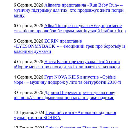
6 Серпня, 2026
Alinaarts представила «Run Baby Run» –
музичну підтримку для тих, хто продовжує жити попри
війну
6 Серпня, 2026
Alina Tim презентувала «Усе, що в мене
є» – пісню про любов без драм, маніпуляцій і зайвих ігор
5 Серпня, 2026
ZORIN представив
«EYESONMYBACK!» – емоційний трек про боротьбу із
власними думками
4 Серпня, 2026
Настя Балог презентувала літній сингл
«Чорне море» про спогади, які залишаються назавжди
4 Серпня, 2026
Гурт NOVA KIDS випустив «Срібне
море» – музичну подорож у літо та безтурботні 2010-ті
3 Серпня, 2026
Дарина Шеремет презентувала нову
пісню «А я не відмовлю» про кохання, яке надихає
13 Грудня, 2024
Перший сингл «Аполлон» від нової
мультартистки SCHIRA
13 Грудня, 2024
Співак Олександр Біденко, бувши на