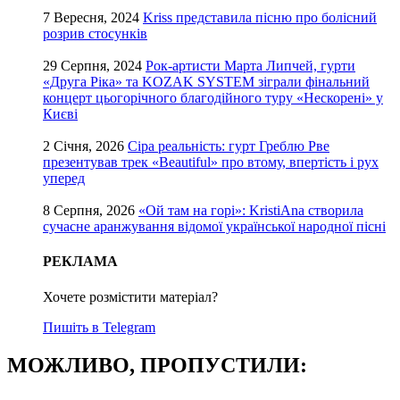
7 Вересня, 2024
Kriss представила пісню про болісний
розрив стосунків
29 Серпня, 2024
Рок-артисти Марта Липчей, гурти
«Друга Ріка» та KOZAK SYSTEM зіграли фінальний
концерт цьогорічного благодійного туру «Нескорені» у
Києві
2 Січня, 2026
Сіра реальність: гурт Греблю Рве
презентував трек «Beautiful» про втому, впертість і рух
уперед
8 Серпня, 2026
«Ой там на горі»: KristiAna створила
сучасне аранжування відомої української народної пісні
РЕКЛАМА
Хочете розмістити матеріал?
Пишіть в Telegram
МОЖЛИВО, ПРОПУСТИЛИ: