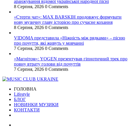
аранжування відомої української народної пісні
8 Серпня, 2026
0 Comments
«Стерти чат»: MAX BARSKIH продовжує формувати
нову музичну главу історією про сучасне кохання
8 Серпня, 2026
0 Comments
VIDOMA представила «Ніжність між рядками» – пісню
про почуття, які живуть у мовчанні
7 Серпня, 2026
0 Comments
«Магнітом»: YOGEN презентував гіпнотичний трек про
повну втрату голови від почуттів
7 Серпня, 2026
0 Comments
ГОЛОВНА
Lifestyle
БЛОГ
НОВИНКИ МУЗИКИ
КОНТАКТИ