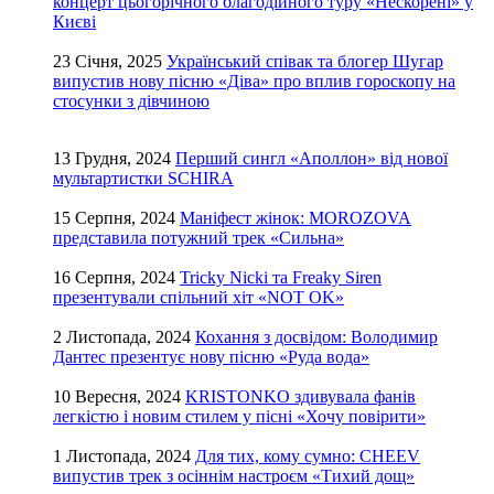
концерт цьогорічного благодійного туру «Нескорені» у
Києві
23 Січня, 2025
Український співак та блогер Шугар
випустив нову пісню «Діва» про вплив гороскопу на
стосунки з дівчиною
13 Грудня, 2024
Перший сингл «Аполлон» від нової
мультартистки SCHIRA
15 Серпня, 2024
Маніфест жінок: MOROZOVA
представила потужний трек «Сильна»
16 Серпня, 2024
Tricky Nicki та Freaky Siren
презентували спільний хіт «NOT OK»
2 Листопада, 2024
Кохання з досвідом: Володимир
Дантес презентує нову пісню «Руда вода»
10 Вересня, 2024
KRISTONKO здивувала фанів
легкістю і новим стилем у пісні «Хочу повірити»
1 Листопада, 2024
Для тих, кому сумно: CHEEV
випустив трек з осіннім настроєм «Тихий дощ»