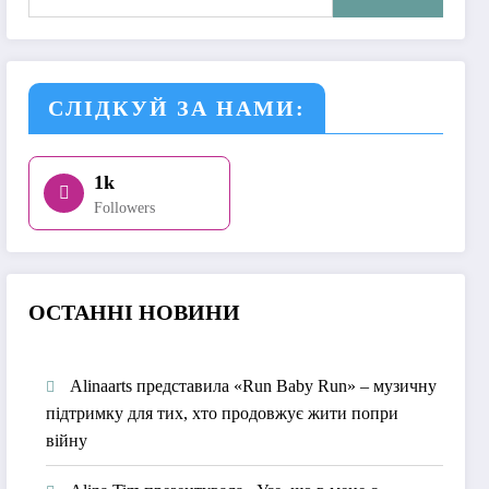
СЛІДКУЙ ЗА НАМИ:
1k
Followers
О
СТАННІ НОВИНИ
Alinaarts представила «Run Baby Run» – музичну
підтримку для тих, хто продовжує жити попри
війну