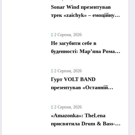
Sonar Wind презентував
трек «zaichyk» – емоційну
історію про депресію, втому
та пошук виходу
2 Серпня, 2026
Не загубити себе в
буденності: Мар’яна Ромась
презентувала
танцювальний сингл «Хіба
2 Серпня, 2026
ти та»
Гурт VOLT BAND
презентував «Останній
танець» – ліричну історію
про кохання та найдорожчі
2 Серпня, 2026
спогади
«Amazonka»: TheLena
присвятила Drum & Bass-
трек жінкам, які надихають