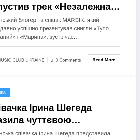
пустив трек «Незалежна
ла» – про незалежність,
нський блогер та співак MARSIK, який
давно успішно презентував сингли «Тупо
хання і теплі обійми
аний» і «Марина», зустрічає…
Read More
USIC CLUB UKRAINE
0 Comments
ИКА
івачка Ірина Шегеда
азила чуттєвою
мпозицією «Мінор»
нська співачка Ірина Шегеда представила