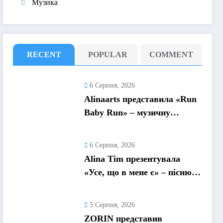
Музика
RECENT
POPULAR
COMMENT
6 Серпня, 2026
Alinaarts представила «Run
Baby Run» – музичну
підтримку для тих, хто
продовжує жити попри
6 Серпня, 2026
війну
Alina Tim презентувала
«Усе, що в мене є» – пісню
про любов без драм,
маніпуляцій і зайвих ігор
5 Серпня, 2026
ZORIN представив