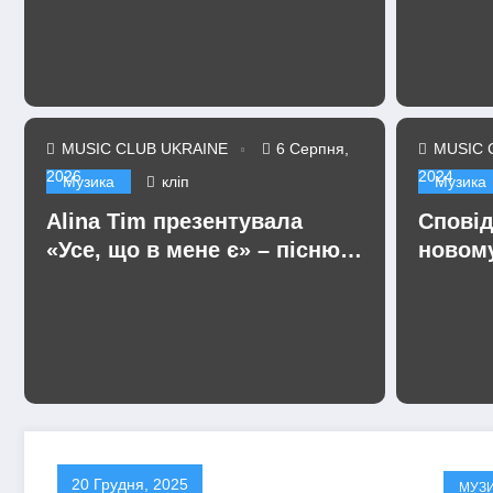
продовжує жити попри війну
хто продовжує жити по
Read More
MUSIC CLUB UKRAINE
6 Серпня,
MUSIC 
2026
2024
Музика
кліп
Музика
Alina Tim презентувала
Сповід
«Усе, що в мене є» – пісню
новому
про любов без драм,
Serge 
маніпуляцій і зайвих ігор
20 Грудня, 2025
МУЗ