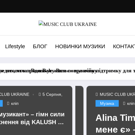
Lifestyle
БЛОГ
НОВИНКИ МУЗИКИ
КОНТАК
их, хто продовжує жити попри війну
дставила «Run Baby Run» – музичну підтримку для тих,
CLUB UKRAINE
5 Серпня,
MUSIC CLUB UKRAINE
кліп
Музика
кліп
музикант» – гімн сили
«Run Baby
Alina Tim 
хнення від KALUSH та
ку для тих,
мене є» – 
m