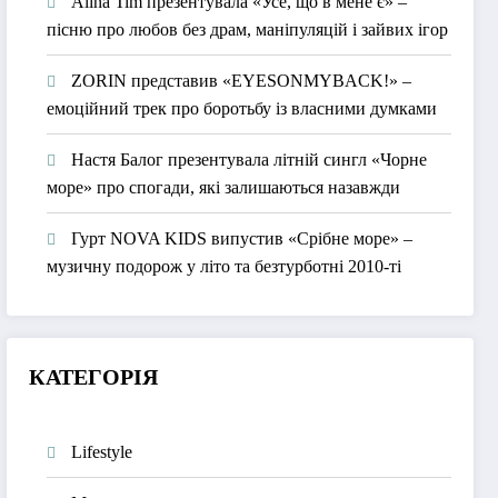
Alina Tim презентувала «Усе, що в мене є» –
пісню про любов без драм, маніпуляцій і зайвих ігор
ZORIN представив «EYESONMYBACK!» –
емоційний трек про боротьбу із власними думками
Настя Балог презентувала літній сингл «Чорне
море» про спогади, які залишаються назавжди
Гурт NOVA KIDS випустив «Срібне море» –
музичну подорож у літо та безтурботні 2010-ті
КАТЕГОРІЯ
Lifestyle