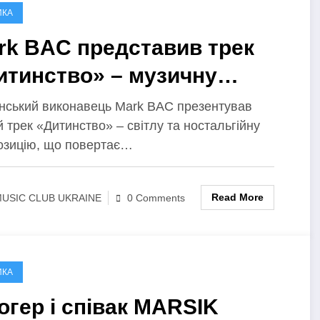
ИКА
rk BAC представив трек
итинство» – музичну
дорож у найтепліші
їнський виконавець Mark BAC презентував
 трек «Дитинство» – світлу та ностальгійну
огади
озицію, що повертає…
Read More
USIC CLUB UKRAINE
0 Comments
ИКА
огер і співак MARSIK