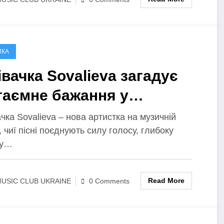
ИКА
івачка Sovalieva загадує
таємне бажання у
бютному треці «Загадала»
чка Sovalieva – нова артистка на музичній
, чиї пісні поєднують силу голосу, глибоку
ку…
Read More
USIC CLUB UKRAINE
0 Comments