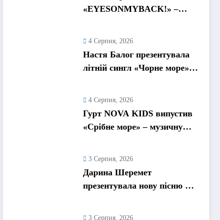
«EYESONMYBACK!» –
емоційний трек про
боротьбу із власними
4 Серпня, 2026
думками
Настя Балог презентувала
літній сингл «Чорне море»
про спогади, які
залишаються назавжди
4 Серпня, 2026
Гурт NOVA KIDS випустив
«Срібне море» – музичну
подорож у літо та
безтурботні 2010-ті
3 Серпня, 2026
Дарина Шеремет
презентувала нову пісню «А
я не відмовлю» про
кохання, яке надихає
3 Серпня, 2026