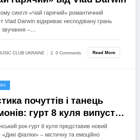
вому синглі «Чай гарячий» романтичний
т Vlad Darwin відкриває несподівану грань
о звучання –…
Read More
USIC CLUB UKRAINE
0 Comments
ИКА
тика почуттів і танець
монів: гурт 8 куля випустив
ек «Дикі фіалки»
нський рок-гурт 8 куля представив новий
 «Дикі фіалки» – містичну та емоційно