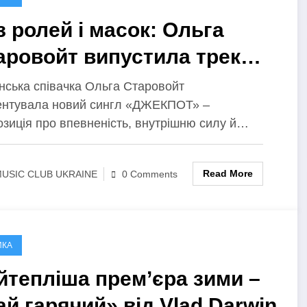
з ролей і масок: Ольга
аровойт випустила трек
ЖЕКПОТ» про
нська співачка Ольга Старовойт
ентувала новий сингл «ДЖЕКПОТ» –
відомлений вибір
озиція про впевненість, внутрішню силу й…
Read More
USIC CLUB UKRAINE
0 Comments
ИКА
йтепліша прем’єра зими –
ай гарячий» від Vlad Darwin