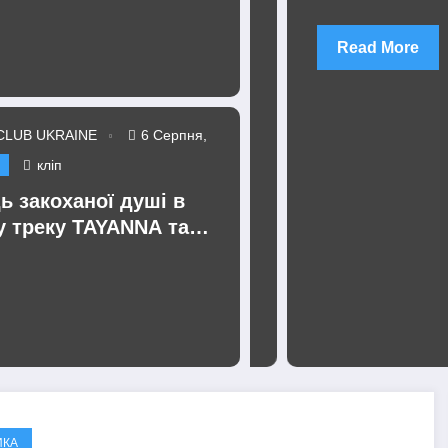
при війну
маніпуляцій
Read More
CLUB UKRAINE
6 Серпня,
кліп
ь закоханої душі в
 треку TAYANNA та
Proshe «Ecstatic»
ИКА