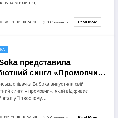
чену композицію,…
Read More
USIC CLUB UKRAINE
0 Comments
ИКА
Soka представила
бютний сингл «Промовчи»
історію про любов, тишу і
нська співачка BuSoka випустила свій
тний сингл «Промовчи», який відкриває
ночу силу
 етап у її творчому…
Read More
USIC CLUB UKRAINE
0 Comments