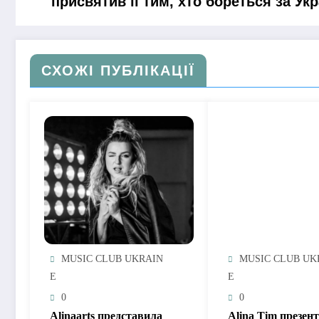
присвятив її тим, хто бореться за Укр
СХОЖІ ПУБЛІКАЦІЇ
MUSIC CLUB UKRAIN
MUSIC CLUB UK
E
E
0
0
Alinaarts представила
Alina Tim презен