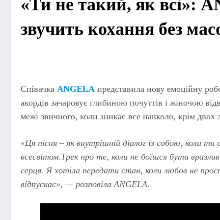
«Ти не такий, як всі»: 
звучить кохання без масо
Співачка
ANGELA
представила нову емоційну роб
акордів зачаровує глибиною почуттів і жіночою відв
межі звичного, коли зникає все навколо, крім двох л
«Ця пісня – як внутрішній діалог із собою, коли т
всесвітом.Трек про те, коли не боїшся бути вразли
серця. Я хотіла передати стан, коли любов не прост
відпускає», — розповіла ANGELA.