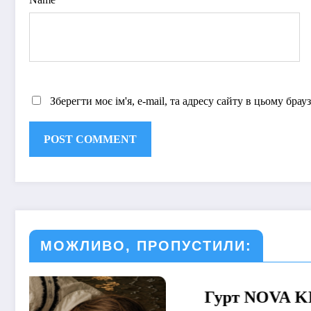
Зберегти моє ім'я, e-mail, та адресу сайту в цьому бра
МОЖЛИВО, ПРОПУСТИЛИ:
Гурт NOVA KIDS
МУЗИКА
Дарин
МУЗИКА