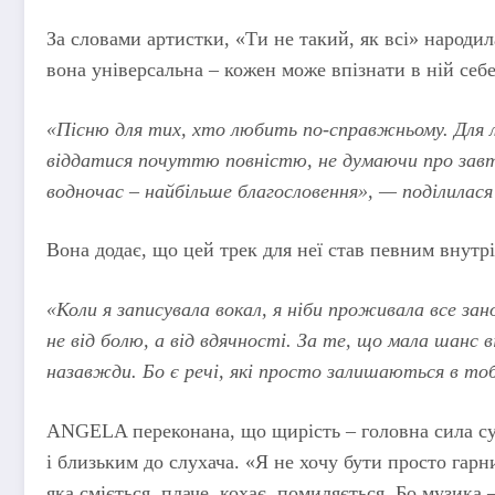
За словами артистки, «Ти не такий, як всі» народил
вона універсальна – кожен може впізнати в ній себе
«Пісню для тих, хто любить по-справжньому. Для л
віддатися почуттю повністю, не думаючи про завт
водночас – найбільше благословення», — поділилас
Вона додає, що цей трек для неї став певним внутр
«Коли я записувала вокал, я ніби проживала все зано
не від болю, а від вдячності. За те, що мала шанс 
назавжди. Бо є речі, які просто залишаються в тоб
ANGELA переконана, що щирість – головна сила су
і близьким до слухача. «Я не хочу бути просто гар
яка сміється, плаче, кохає, помиляється. Бо музика 