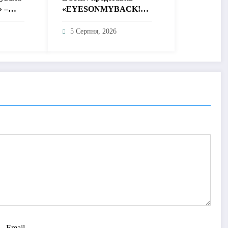
» –
«EYESONMYBACK!» –
без
емоційний трек про
 і
боротьбу із власними
5 Серпня, 2026
думками
Email