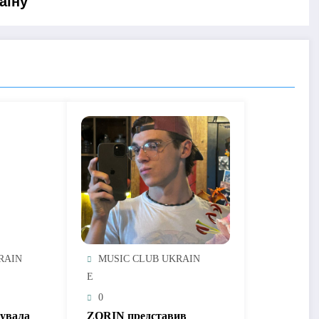
аїну
RAIN
MUSIC CLUB UKRAIN
E
0
тувала
ZORIN представив