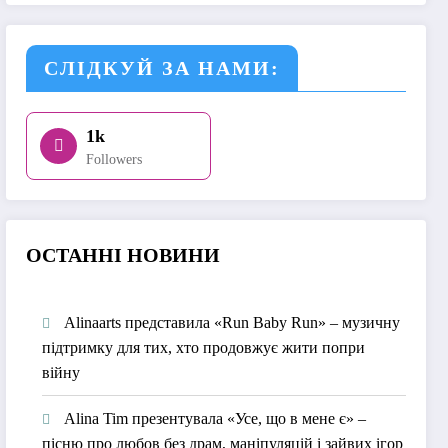
СЛІДКУЙ ЗА НАМИ:
1k
Followers
О
СТАННІ НОВИНИ
Alinaarts представила «Run Baby Run» – музичну
підтримку для тих, хто продовжує жити попри
війну
Alina Tim презентувала «Усе, що в мене є» –
пісню про любов без драм, маніпуляцій і зайвих ігор