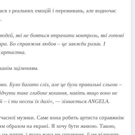
ася з реальних емоцій і переживань, але водночас
.
юдей, які не бояться втрачати контроль, які готові
ра. Бо справжня любов – це завжди ризик. І
я артистка.
ішнім зціленням.
во. Було багато сліз, але це були правильні сльози –
відчути таке глибоке кохання, навіть якщо воно не
і – і ти несеш їх далі», — зізнається ANGELA.
часної музики. Саме вона робить артиста справжнім
ним образом на екрані. Я хочу бути живою. Такою,
– це життя, і якщо вона не справжня, її не відчують.