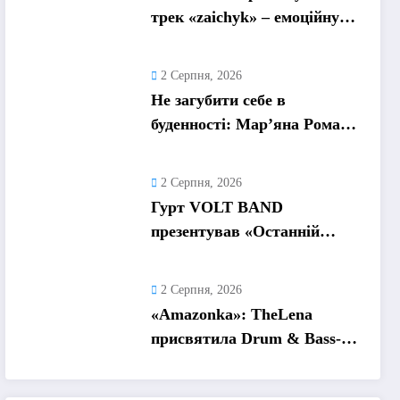
трек «zaichyk» – емоційну
історію про депресію, втому
та пошук виходу
2 Серпня, 2026
Не загубити себе в
буденності: Мар’яна Ромась
презентувала
танцювальний сингл «Хіба
2 Серпня, 2026
ти та»
Гурт VOLT BAND
презентував «Останній
танець» – ліричну історію
про кохання та найдорожчі
2 Серпня, 2026
спогади
«Amazonka»: TheLena
присвятила Drum & Bass-
трек жінкам, які надихають
її рухатися вперед