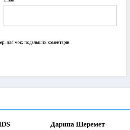
узері для моїх подальших коментарів.
а Шеремет
Sonar Wind през
МУЗИКА