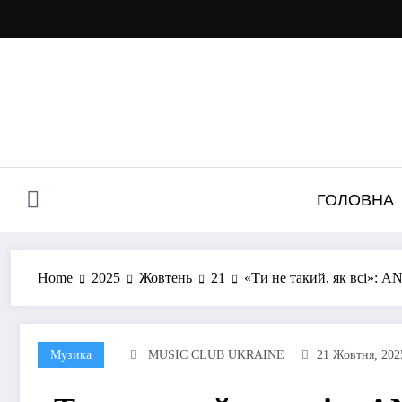
Перейти
до
контенту
ГОЛОВНА
Home
2025
Жовтень
21
«Ти не такий, як всі»: A
Музика
MUSIC CLUB UKRAINE
21 Жовтня, 202