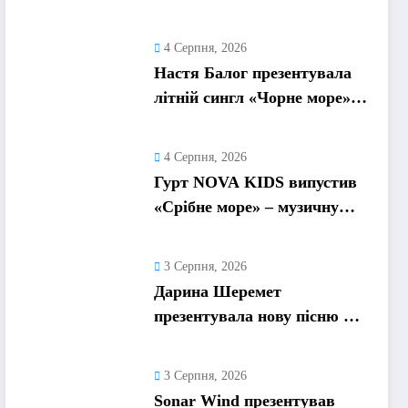
емоційний трек про
боротьбу із власними
4 Серпня, 2026
думками
Настя Балог презентувала
літній сингл «Чорне море»
про спогади, які
залишаються назавжди
4 Серпня, 2026
Гурт NOVA KIDS випустив
«Срібне море» – музичну
подорож у літо та
безтурботні 2010-ті
3 Серпня, 2026
Дарина Шеремет
презентувала нову пісню «А
я не відмовлю» про
кохання, яке надихає
3 Серпня, 2026
Sonar Wind презентував