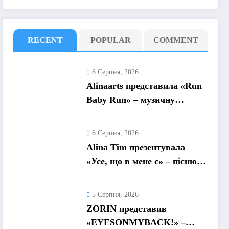
RECENT
POPULAR
COMMENT
6 Серпня, 2026
Alinaarts представила «Run
Baby Run» – музичну
підтримку для тих, хто
продовжує жити попри
6 Серпня, 2026
війну
Alina Tim презентувала
«Усе, що в мене є» – пісню
про любов без драм,
маніпуляцій і зайвих ігор
5 Серпня, 2026
ZORIN представив
«EYESONMYBACK!» –