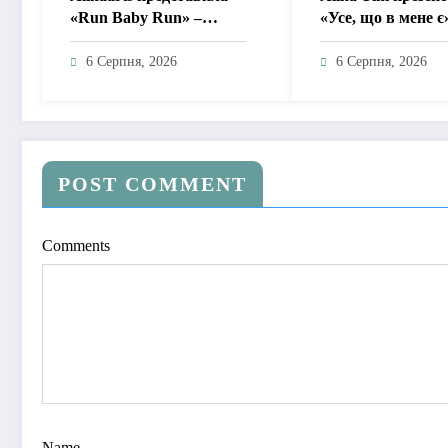
«Run Baby Run» –
«Усе, що в мене є
музичну підтримку для
пісню про любов 
тих, хто продовжує
драм, маніпуляцій
6 Серпня, 2026
6 Серпня, 2026
жити попри війну
зайвих ігор
POST COMMENT
Comments
Name