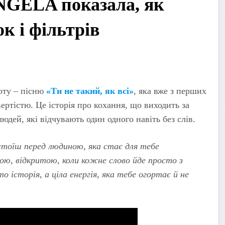
ANGELA показала, як
к і фільтрів
оту – пісню
«Ти не такий, як всі»
, яка вже з перших
ертістю. Це історія про кохання, що виходить за
юдей, які відчувають один одного навіть без слів.
и стоїш перед людиною, яка стає для тебе
вою, відкритою, коли кожне слово йде просто з
о історія, а ціла енергія, яка тебе огортає й не