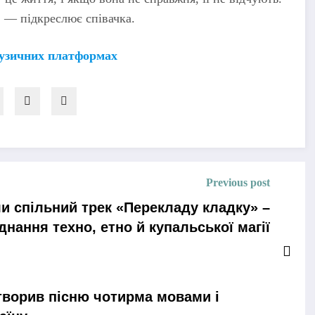
», — підкреслює співачка.
узичних платформах
Previous post
и спільний трек «Перекладу кладку» –
днання техно, етно й купальської магії
творив пісню чотирма мовами і