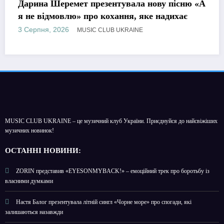
МУЗИКА
ремет презентувала нову пісню «А
Sonar Wind 
овлю» про кохання, яке надихає
емоційну іс
пошук вихо
026
3 Серпня, 202
MUSIC CLUB UKRAINE
MUSIC CLUB UKRAINE – це музичний клуб України. Приєднуйся до найсвіжіших
музичних новинок!
О
СТАННІ НОВИНИ:
ZORIN представив «EYESONMYBACK!» – емоційний трек про боротьбу із
власними думками
Настя Балог презентувала літній сингл «Чорне море» про спогади, які
залишаються назавжди