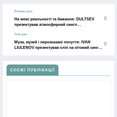
Previous post
На межі реальності та бажання: DULTSEV
презентував атмосферний сингл
«Хмарилось»
Next post
Муза, музей і нерозказані почуття: IVAN
LIULENOV презентував кліп на хітовий сингл
«ІКОНА»
СХОЖІ ПУБЛІКАЦІЇ