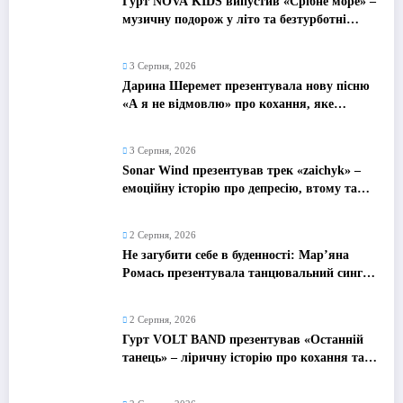
Гурт NOVA KIDS випустив «Срібне море» –
музичну подорож у літо та безтурботні
2010-ті
3 Серпня, 2026
Дарина Шеремет презентувала нову пісню
«А я не відмовлю» про кохання, яке
надихає
3 Серпня, 2026
Sonar Wind презентував трек «zaichyk» –
емоційну історію про депресію, втому та
пошук виходу
2 Серпня, 2026
Не загубити себе в буденності: Мар’яна
Ромась презентувала танцювальний сингл
«Хіба ти та»
2 Серпня, 2026
Гурт VOLT BAND презентував «Останній
танець» – ліричну історію про кохання та
найдорожчі спогади