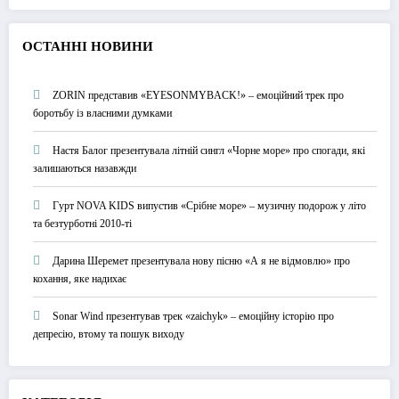
О
СТАННІ НОВИНИ
ZORIN представив «EYESONMYBACK!» – емоційний трек про
боротьбу із власними думками
Настя Балог презентувала літній сингл «Чорне море» про спогади, які
залишаються назавжди
Гурт NOVA KIDS випустив «Срібне море» – музичну подорож у літо
та безтурботні 2010-ті
Дарина Шеремет презентувала нову пісню «А я не відмовлю» про
кохання, яке надихає
Sonar Wind презентував трек «zaichyk» – емоційну історію про
депресію, втому та пошук виходу