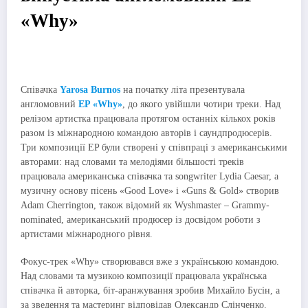
«Why»
Співачка
Yarosa Burnos
на початку літа презентувала
англомовний
EP «Why»
, до якого увійшли чотири треки. Над
релізом артистка працювала протягом останніх кількох років
разом із міжнародною командою авторів і саундпродюсерів.
Три композиції EP були створені у співпраці з американськими
авторами: над словами та мелодіями більшості треків
працювала американська співачка та songwriter Lydia Caesar, а
музичну основу пісень «Good Love» і «Guns & Gold» створив
Adam Cherrington, також відомий як Wyshmaster – Grammy-
nominated, американський продюсер із досвідом роботи з
артистами міжнародного рівня.
Фокус-трек «Why» створювався вже з українською командою.
Над словами та музикою композиції працювала українська
співачка й авторка, біт-аранжування зробив Михайло Бусін, а
за зведення та мастеринг відповідав Олександр Слінченко.