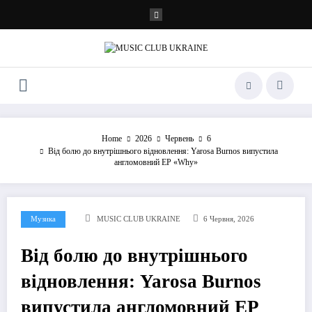
Перейти
до
контенту
Home
2026
Червень
6
Від болю до внутрішнього відновлення: Yarosa Burnos випустила
англомовний EP «Why»
Музика
MUSIC CLUB UKRAINE
6 Червня, 2026
Від болю до внутрішнього
відновлення: Yarosa Burnos
випустила англомовний EP