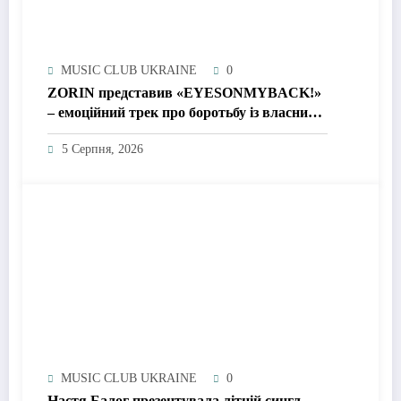
MUSIC CLUB UKRAINE
0
ZORIN представив «EYESONMYBACK!»
– емоційний трек про боротьбу із власними
думками
5 Серпня, 2026
MUSIC CLUB UKRAINE
0
Настя Балог презентувала літній сингл