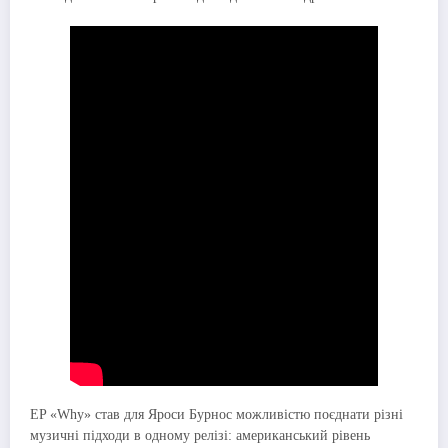
EP «Why» став для Яроси Бурнос можливістю поєднати різні
музичні підходи в одному релізі: американський рівень