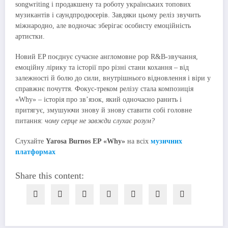
songwriting і продакшену та роботу українських топових
музикантів і саундпродюсерів. Завдяки цьому реліз звучить
міжнародно, але водночас зберігає особисту емоційність
артистки.
Новий EP поєднує сучасне англомовне pop R&B-звучання,
емоційну лірику та історії про різні стани кохання – від
залежності й болю до сили, внутрішнього відновлення і віри у
справжнє почуття. Фокус-треком релізу стала композиція
«Why» – історія про зв’язок, який одночасно ранить і
притягує, змушуючи знову й знову ставити собі головне
питання:
чому серце не завжди слухає розум?
Слухайте
Yarosa Burnos EP «Why»
на всіх
музичних
платформах
Share this content: