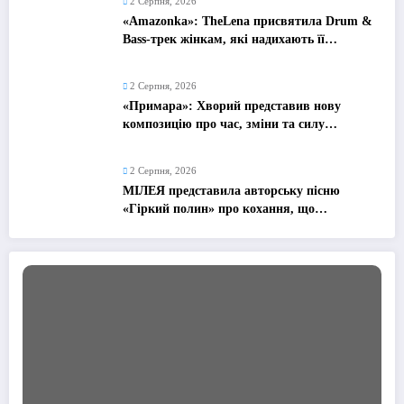
2 Серпня, 2026
«Amazonka»: TheLena присвятила Drum &
Bass-трек жінкам, які надихають її
рухатися вперед
2 Серпня, 2026
«Примара»: Хворий представив нову
композицію про час, зміни та силу
рухатися далі
2 Серпня, 2026
МІЛЕЯ представила авторську пісню
«Гіркий полин» про кохання, що
залишилося в минулому