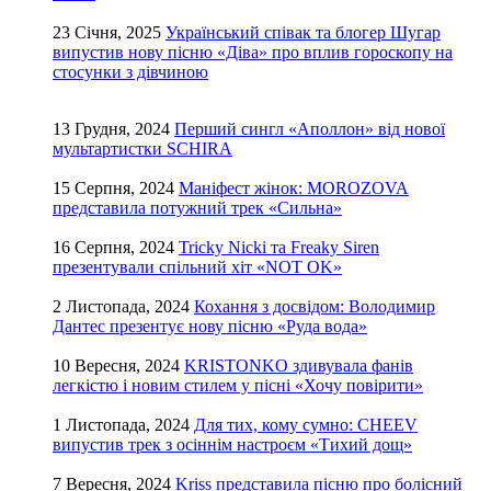
23 Січня, 2025
Український співак та блогер Шугар
випустив нову пісню «Діва» про вплив гороскопу на
стосунки з дівчиною
13 Грудня, 2024
Перший сингл «Аполлон» від нової
мультартистки SCHIRA
15 Серпня, 2024
Маніфест жінок: MOROZOVA
представила потужний трек «Сильна»
16 Серпня, 2024
Tricky Nicki та Freaky Siren
презентували спільний хіт «NOT OK»
2 Листопада, 2024
Кохання з досвідом: Володимир
Дантес презентує нову пісню «Руда вода»
10 Вересня, 2024
KRISTONKO здивувала фанів
легкістю і новим стилем у пісні «Хочу повірити»
1 Листопада, 2024
Для тих, кому сумно: CHEEV
випустив трек з осіннім настроєм «Тихий дощ»
7 Вересня, 2024
Kriss представила пісню про болісний