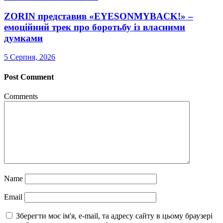
ZORIN представив «EYESONMYBACK!» –
емоційний трек про боротьбу із власними
думками
5 Серпня, 2026
Post Comment
Comments
Name
Email
Зберегти моє ім'я, e-mail, та адресу сайту в цьому браузері