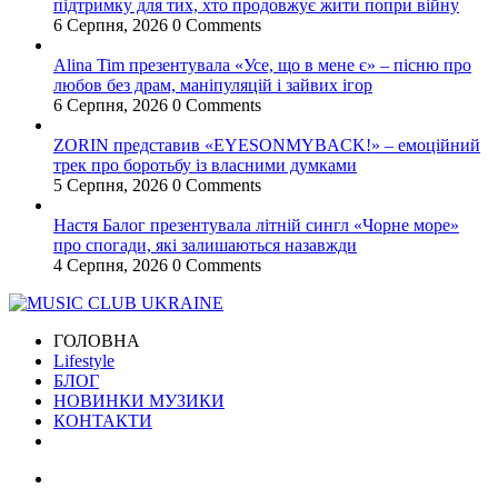
підтримку для тих, хто продовжує жити попри війну
6 Серпня, 2026
0 Comments
Alina Tim презентувала «Усе, що в мене є» – пісню про
любов без драм, маніпуляцій і зайвих ігор
6 Серпня, 2026
0 Comments
ZORIN представив «EYESONMYBACK!» – емоційний
трек про боротьбу із власними думками
5 Серпня, 2026
0 Comments
Настя Балог презентувала літній сингл «Чорне море»
про спогади, які залишаються назавжди
4 Серпня, 2026
0 Comments
ГОЛОВНА
Lifestyle
БЛОГ
НОВИНКИ МУЗИКИ
КОНТАКТИ