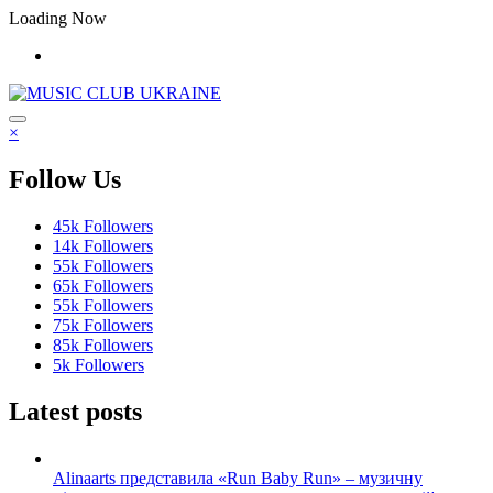
Перейти
Loading Now
до
контенту
×
Follow Us
45k
Followers
14k
Followers
55k
Followers
65k
Followers
55k
Followers
75k
Followers
85k
Followers
5k
Followers
Latest posts
Alinaarts представила «Run Baby Run» – музичну