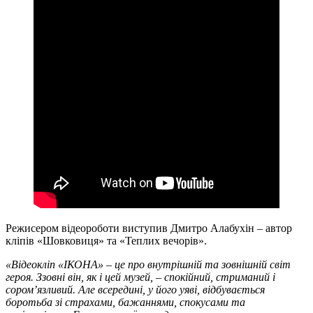
Режисером відеороботи виступив Дмитро Алабухін – автор
кліпів «Шовковиця» та «Теплих вечорів».
«Відеокліп «ІКОНА» – це про внутрішній та зовнішній світ
героя. Ззовні він, як і цей музей, – спокійний, стриманий і
сором’язливий. Але всередині, у його уяві, відбувається
боротьба зі страхами, бажаннями, спокусами та