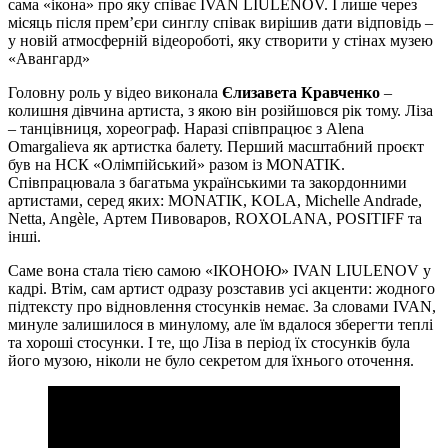
сама «ікона» про яку співає IVAN LIULENOV. І лише через
місяць після прем’єри синглу співак вирішив дати відповідь –
у новій атмосферній відеороботі, яку створити у стінах музею
«Авангард»
Головну роль у відео виконала
Єлизавета Кравченко
–
колишня дівчина артиста, з якою він розійшовся рік тому. Ліза
– танцівниця, хореограф. Наразі співпрацює з Alena
Omargalieva як артистка балету. Перший масштабний проєкт
був на НСК «Олімпійський» разом із MONATIK.
Співпрацювала з багатьма українськими та закордонними
артистами, серед яких: MONATIK, KOLA, Michelle Andrade,
Netta, Angèle, Артем Пивоваров, ROXOLANA, POSITIFF та
інші.
Саме вона стала тією самою «ІКОНОЮ» IVAN LIULENOV у
кадрі. Втім, сам артист одразу розставив усі акценти: жодного
підтексту про відновлення стосунків немає. За словами IVAN,
минуле залишилося в минулому, але їм вдалося зберегти теплі
та хороші стосунки. І те, що Ліза в період їх стосунків була
його музою, ніколи не було секретом для їхнього оточення.