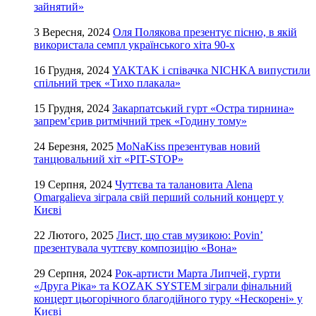
зайнятий»
3 Вересня, 2024
Оля Полякова презентує пісню, в якій
використала семпл українського хіта 90-х
16 Грудня, 2024
YAKTAK і співачка NICHKA випустили
спільний трек «Тихо плакала»
15 Грудня, 2024
Закарпатський гурт «Остра тирнина»
запрем’єрив ритмічний трек «Годину тому»
24 Березня, 2025
MoNaKiss презентував новий
танцювальний хіт «PIT-STOP»
19 Серпня, 2024
Чуттєва та талановита Alena
Omargalieva зіграла свій перший сольний концерт у
Києві
22 Лютого, 2025
Лист, що став музикою: Povin’
презентувала чуттєву композицію «Вона»
29 Серпня, 2024
Рок-артисти Марта Липчей, гурти
«Друга Ріка» та KOZAK SYSTEM зіграли фінальний
концерт цьогорічного благодійного туру «Нескорені» у
Києві