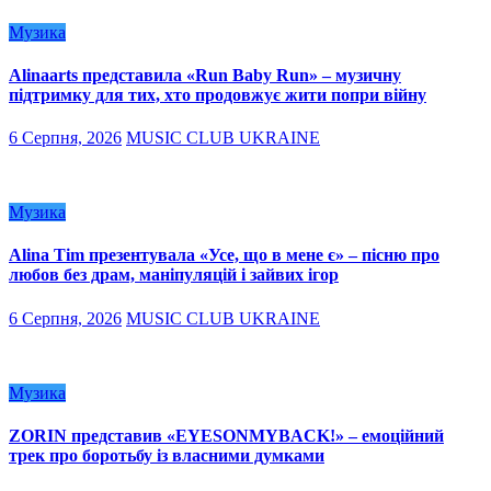
Музика
Alinaarts представила «Run Baby Run» – музичну
підтримку для тих, хто продовжує жити попри війну
6 Серпня, 2026
MUSIC CLUB UKRAINE
Музика
Alina Tim презентувала «Усе, що в мене є» – пісню про
любов без драм, маніпуляцій і зайвих ігор
6 Серпня, 2026
MUSIC CLUB UKRAINE
Музика
ZORIN представив «EYESONMYBACK!» – емоційний
трек про боротьбу із власними думками