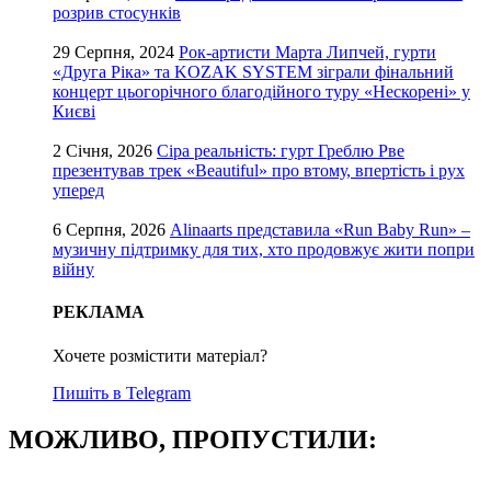
розрив стосунків
29 Серпня, 2024
Рок-артисти Марта Липчей, гурти
«Друга Ріка» та KOZAK SYSTEM зіграли фінальний
концерт цьогорічного благодійного туру «Нескорені» у
Києві
2 Січня, 2026
Сіра реальність: гурт Греблю Рве
презентував трек «Beautiful» про втому, впертість і рух
уперед
6 Серпня, 2026
Alinaarts представила «Run Baby Run» –
музичну підтримку для тих, хто продовжує жити попри
війну
РЕКЛАМА
Хочете розмістити матеріал?
Пишіть в Telegram
МОЖЛИВО, ПРОПУСТИЛИ: