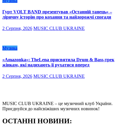
Музика
Гурт VOLT BAND презентував «Останній танець» –
ліричну історію про кохання та найдорожчі спогади
2 Серпня, 2026
MUSIC CLUB UKRAINE
Музика
«Amazonka»: TheLena присвятила Drum & Bass-трек
жінкам, які надихають її рухатися вперед
2 Серпня, 2026
MUSIC CLUB UKRAINE
MUSIC CLUB UKRAINE – це музичний клуб України.
Приєднуйся до найсвіжіших музичних новинок!
О
СТАННІ НОВИНИ: