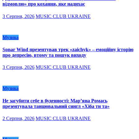
відмовлю» про кохання, яке надихає
3 Серпня, 2026
MUSIC CLUB UKRAINE
Музика
Sonar Wind презентував трек «zaichyk» – емоційну історію
про депресію, втому та пошук виходу
3 Серпня, 2026
MUSIC CLUB UKRAINE
Музика
Не загубити себе в буденності: Мар’яна Ромась
презентувала танцювальний сингл «Хіба ти та»
2 Серпня, 2026
MUSIC CLUB UKRAINE