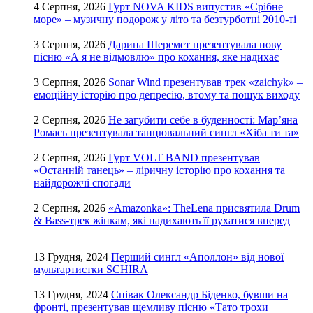
4 Серпня, 2026
Гурт NOVA KIDS випустив «Срібне
море» – музичну подорож у літо та безтурботні 2010-ті
3 Серпня, 2026
Дарина Шеремет презентувала нову
пісню «А я не відмовлю» про кохання, яке надихає
3 Серпня, 2026
Sonar Wind презентував трек «zaichyk» –
емоційну історію про депресію, втому та пошук виходу
2 Серпня, 2026
Не загубити себе в буденності: Мар’яна
Ромась презентувала танцювальний сингл «Хіба ти та»
2 Серпня, 2026
Гурт VOLT BAND презентував
«Останній танець» – ліричну історію про кохання та
найдорожчі спогади
2 Серпня, 2026
«Amazonka»: TheLena присвятила Drum
& Bass-трек жінкам, які надихають її рухатися вперед
13 Грудня, 2024
Перший сингл «Аполлон» від нової
мультартистки SCHIRA
13 Грудня, 2024
Співак Олександр Біденко, бувши на
фронті, презентував щемливу пісню «Тато трохи