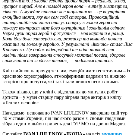
нерішучістю. Головна героїня щодня поруч – реальна, жива,
працює в музеї. Але в погляді героя вона – витвір мистецтва,
«ікона». А музейне правило «не торкатися» – це внутрішня
емоційна межа, яку він сам собі створив. Провокаційний
танець найбільш чітко описує спокусу в голові героя та
показує контраст між його внутрішнім і зовнішнім світом.
Через рухи образ героїні фіксується – мов картина в рамці.
Коли ідея була затверджена, режисер та команда почали
кастинг на головну героїню. У результаті «іконою» стала Ліза
Кравченко. Це додає відеороботі ще один тонкий сенс –
навіть після завершення стосунків можливі повага, здорове
спілкування та людське тепло», — поділився артист.
Кліп вийшов напрочуд теплим, емоційним та естетичним – із
красивою хореографією, атмосферними кадрами та ніжною
історією про почуття, які так і залишилися несказаними.
Також цікаво, що у кліпі є відсилання до минулих робіт
артиста – у музеї старшу пару зіграла пара акторів з кліпу
«Теплих вечорів».
Нагадаємо, нещодавно IVAN LIULENOV завершив свій тур
40 містами України, під час якого разом зі своїми глядачами
зібрав один мільйон гривень для ГУР МО на дрони Magura.
Слухайте
IVAN LIULENOV «ІКОНА»
на всіх
музичних