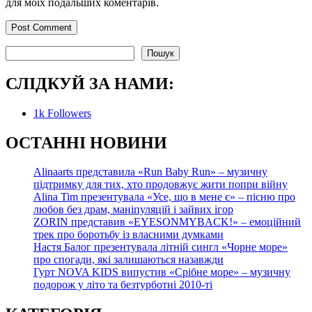
для моїх подальших коментарів.
Пошук
Пошук
СЛІДКУЙ ЗА НАМИ:
1k
Followers
О
СТАННІ НОВИНИ
Alinaarts представила «Run Baby Run» – музичну
підтримку для тих, хто продовжує жити попри війну
Alina Tim презентувала «Усе, що в мене є» – пісню про
любов без драм, маніпуляцій і зайвих ігор
ZORIN представив «EYESONMYBACK!» – емоційний
трек про боротьбу із власними думками
Настя Балог презентувала літній сингл «Чорне море»
про спогади, які залишаються назавжди
Гурт NOVA KIDS випустив «Срібне море» – музичну
подорож у літо та безтурботні 2010-ті