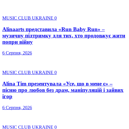
MUSIC CLUB UKRAINE
0
Alinaarts представила «Run Baby Run» –
музичну підтримку для тих, хто продовжує жити
попри війну
6 Серпня, 2026
MUSIC CLUB UKRAINE
0
Alina Tim презентувала «Усе, що в мене є» –
пісню про любов без драм, маніпуляцій і зайвих
ігор
6 Серпня, 2026
MUSIC CLUB UKRAINE
0