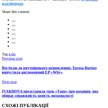
платформах
Share this content:
Tag
кліп
Previous post
Від болю до внутрішнього відновлення: Yarosa Burnos
випустила англомовний EP «Why»
Next post
IVAKHOVA представила трек «Таро» про кохання, яке
обирає справжність замість досконалості
СХОЖІ ПУБЛІКАЦІЇ