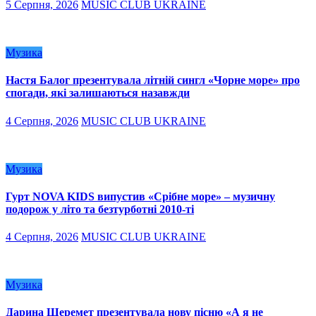
5 Серпня, 2026
MUSIC CLUB UKRAINE
Музика
Настя Балог презентувала літній сингл «Чорне море» про
спогади, які залишаються назавжди
4 Серпня, 2026
MUSIC CLUB UKRAINE
Музика
Гурт NOVA KIDS випустив «Срібне море» – музичну
подорож у літо та безтурботні 2010-ті
4 Серпня, 2026
MUSIC CLUB UKRAINE
Музика
Дарина Шеремет презентувала нову пісню «А я не