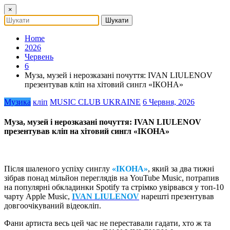
×
Home
2026
Червень
6
Муза, музей і нерозказані почуття: IVAN LIULENOV
презентував кліп на хітовий сингл «ІКОНА»
Музика
кліп
MUSIC CLUB UKRAINE
6 Червня, 2026
Муза, музей і нерозказані почуття: IVAN LIULENOV
презентував кліп на хітовий сингл «ІКОНА»
Після шаленого успіху синглу
«ІКОНА»
, який за два тижні
зібрав понад мільйон переглядів на YouTube Music, потрапив
на популярні обкладинки Spotify та стрімко увірвався у топ-10
чарту Apple Music,
IVAN LIULENOV
нарешті презентував
довгоочікуваний відеокліп.
Фани артиста весь цей час не переставали гадати, хто ж та