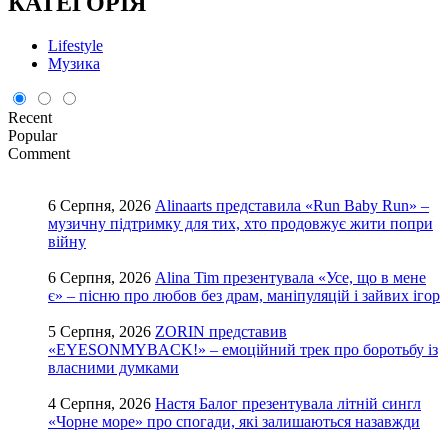
КАТЕГОРІЯ
Lifestyle
Музика
Recent
Popular
Comment
6 Серпня, 2026
Alinaarts представила «Run Baby Run» –
музичну підтримку для тих, хто продовжує жити попри
війну
6 Серпня, 2026
Alina Tim презентувала «Усе, що в мене
є» – пісню про любов без драм, маніпуляцій і зайвих ігор
5 Серпня, 2026
ZORIN представив
«EYESONMYBACK!» – емоційний трек про боротьбу із
власними думками
4 Серпня, 2026
Настя Балог презентувала літній сингл
«Чорне море» про спогади, які залишаються назавжди