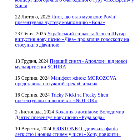
Києві
22 Лютого, 2025
Лист, що став музикою: Povin’
презентувала чуттєву композицію «Вона»
23 Січня, 2025
Український співак та блогер Шугар
випустив нову пісню «Діва» про вплив гороскопу на
стосунки з дівчиною
13 Грудня, 2024
Перший сингл «Аполлон» від нової
мультартистки SCHIRA
15 Серпня, 2024
Маніфест жінок: MOROZOVA
представила потужний трек «Сильна»
16 Серпня, 2024
Tricky Nicki та Freaky Siren
презентували спільний хіт «NOT OK»
2 Листопада, 2024
Кохання з досвідом: Володимир
Дантес презентує нову пісню «Руда вода»
10 Вересня, 2024
KRISTONKO здивувала фанів
легкістю і новим стилем у пісні «Хочу повірити»