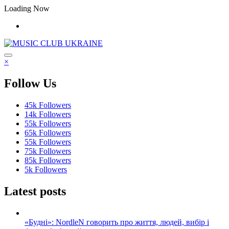
Перейти
Loading Now
до
контенту
×
Follow Us
45k
Followers
14k
Followers
55k
Followers
65k
Followers
55k
Followers
75k
Followers
85k
Followers
5k
Followers
Latest posts
«Будні»: NordleN говорить про життя, людей, вибір і