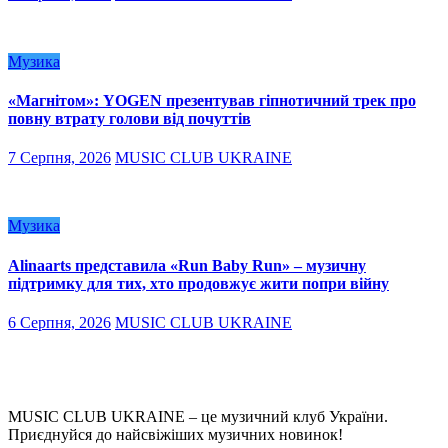
Музика
«Магнітом»: YOGEN презентував гіпнотичний трек про
повну втрату голови від почуттів
7 Серпня, 2026
MUSIC CLUB UKRAINE
Музика
Alinaarts представила «Run Baby Run» – музичну
підтримку для тих, хто продовжує жити попри війну
6 Серпня, 2026
MUSIC CLUB UKRAINE
MUSIC CLUB UKRAINE – це музичний клуб України.
Приєднуйся до найсвіжіших музичних новинок!