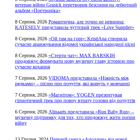
ветеран війни Grasick перетворив безсоння на дебютний
альбом «Поетроніка»
8 Серпня, 2026
Романтична, але точно не невинна:
KATESELV представила чуттєвий трек «Love Supplier»
8 Серпня, 2026
«Ой там на горі»: KristiAna створила
сучасне аранжування відомої української народної пісні
8 Серпня, 2026
«Стерти чат»: MAX BARSKIH
продовжує формувати нову музичну главу історією про
сучасне кохання
7 Серпня, 2026
VIDOMA представила «Ніжність між
рядками» – пісню про почуття, які живуть у мовчанні
7 Серпня, 2026
«Магнітом»: YOGEN презентував
гіпнотичний трек про повну втрату голови від почуттів
6 Серпня, 2026
Alinaarts представила «Run Baby Run» –
музичну підтримку для тих, хто продовжує жити попри
війну
13 Грудня, 2024
Перший сингл «Аполлон» від нової