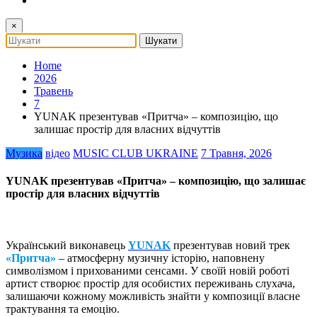
×
Home
2026
Травень
7
YUNAK презентував «Притча» – композицію, що
залишає простір для власних відчуттів
Музика
відео
MUSIC CLUB UKRAINE
7 Травня, 2026
YUNAK презентував «Притча» – композицію, що залишає
простір для власних відчуттів
Український виконавець
YUNAK
презентував новий трек
«Притча»
– атмосферну музичну історію, наповнену
символізмом і прихованими сенсами. У своїй новій роботі
артист створює простір для особистих переживань слухача,
залишаючи кожному можливість знайти у композиції власне
трактування та емоцію.