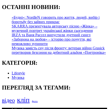
О
СТАННІ НОВИНИ:
«Будні»: NordleN говорить про життя, людей, вибір і
боротьбу без зайвих прикрас
SKARRA презентувала авторську пісню «Жінка» –
музичний портрет української жінки сьогодення
IRZA та Ваня Рассел випустили дуетний сингл
«Заборона на любов» – історію про почуття, які
неможливо зупинити
Музика замість сну після фронту: ветеран війни Grasick
перетворив безсоння на дебютний альбом «Поетроніка»
КАТЕГОРІЯ:
Lifestyle
Музика
ПЕРЕГЛЯД ЗА ТЕГАМИ:
кліп
відео
фото