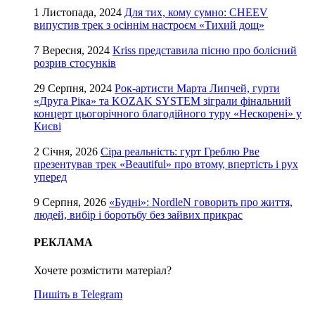
1 Листопада, 2024
Для тих, кому сумно: CHEEV
випустив трек з осіннім настроєм «Тихий дощ»
7 Вересня, 2024
Kriss представила пісню про болісний
розрив стосунків
29 Серпня, 2024
Рок-артисти Марта Липчей, гурти
«Друга Ріка» та KOZAK SYSTEM зіграли фінальний
концерт цьогорічного благодійного туру «Нескорені» у
Києві
2 Січня, 2026
Сіра реальність: гурт Греблю Рве
презентував трек «Beautiful» про втому, впертість і рух
уперед
9 Серпня, 2026
«Будні»: NordleN говорить про життя,
людей, вибір і боротьбу без зайвих прикрас
РЕКЛАМА
Хочете розмістити матеріал?
Пишіть в Telegram