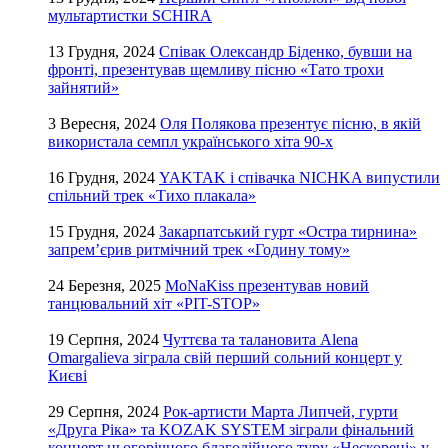
мультартистки SCHIRA
13 Грудня, 2024
Співак Олександр Біденко, бувши на
фронті, презентував щемливу пісню «Тато трохи
зайнятий»
3 Вересня, 2024
Оля Полякова презентує пісню, в якій
використала семпл українського хіта 90-х
16 Грудня, 2024
YAKTAK і співачка NICHKA випустили
спільний трек «Тихо плакала»
15 Грудня, 2024
Закарпатський гурт «Остра тирнина»
запрем’єрив ритмічний трек «Годину тому»
24 Березня, 2025
MoNaKiss презентував новий
танцювальний хіт «PIT-STOP»
19 Серпня, 2024
Чуттєва та талановита Alena
Omargalieva зіграла свій перший сольний концерт у
Києві
29 Серпня, 2024
Рок-артисти Марта Липчей, гурти
«Друга Ріка» та KOZAK SYSTEM зіграли фінальний
концерт цьогорічного благодійного туру «Нескорені» у