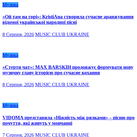
Музика
«Ой там на горі»: KristiAna створила сучасне аранжування
відомої української народної пісні
8 Серпня, 2026
MUSIC CLUB UKRAINE
Музика
«Стерти чат»: MAX BARSKIH продовжує формувати нову
музичну главу історією про сучасне кохання
8 Серпня, 2026
MUSIC CLUB UKRAINE
Музика
VIDOMA представила «Ніжність між рядками» – пісню про
почуття, які живуть у мовчанні
7 Серпня, 2026
MUSIC CLUB UKRAINE