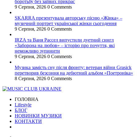
боротьбу без зайвих прикрас
9 Серпня, 2026
0 Comments
SKARRA презентувала авторську пісню «Жінка» –
музичний портрет української жінки сьогодення
9 Серпня, 2026
0 Comments
IRZA та Ваня Рассел випустили дуетний сингл
«Заборона на любов» – історію про почуття, які
неможливо зупинити
9 Серпня, 2026
0 Comments
Музика замість сну після фронту: ветеран війни Grasick
перетворив безсоння на дебютний альбом «Поетроніка»
8 Серпня, 2026
0 Comments
ГОЛОВНА
Lifestyle
БЛОГ
НОВИНКИ МУЗИКИ
КОНТАКТИ