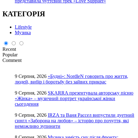
представила чуттєвий трек «Love Supplier»
КАТЕГОРІЯ
Lifestyle
Музика
Recent
Popular
Comment
9 Серпня, 2026
«Будні»: NordleN говорить про життя,
людей, вибір і боротьбу без зайвих прикрас
9 Серпня, 2026
SKARRA презентувала авторську пісню
«Жінка» – музичний портрет української жінки
сьогодення
9 Серпня, 2026
IRZA та Ваня Рассел випустили дуетний
сингл «Заборона на любов» – історію про почуття, які
неможливо зупинити
8 Серпня, 2026
Музика замість сну після фронту: