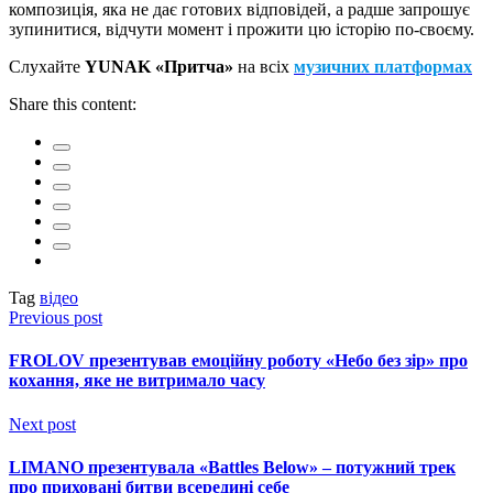
композиція, яка не дає готових відповідей, а радше запрошує
зупинитися, відчути момент і прожити цю історію по-своєму.
Слухайте
YUNAK «Притча»
на всіх
музичних платформах
Share this content:
Tag
відео
Previous post
FROLOV презентував емоційну роботу «Небо без зір» про
кохання, яке не витримало часу
Next post
LIMANO презентувала «Battles Below» – потужний трек
про приховані битви всередині себе