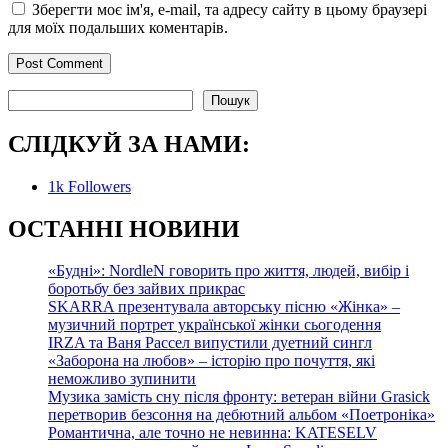
Зберегти моє ім'я, e-mail, та адресу сайту в цьому браузері
для моїх подальших коментарів.
Пошук
Пошук
СЛІДКУЙ ЗА НАМИ:
1k
Followers
О
СТАННІ НОВИНИ
«Будні»: NordleN говорить про життя, людей, вибір і
боротьбу без зайвих прикрас
SKARRA презентувала авторську пісню «Жінка» –
музичний портрет української жінки сьогодення
IRZA та Ваня Рассел випустили дуетний сингл
«Заборона на любов» – історію про почуття, які
неможливо зупинити
Музика замість сну після фронту: ветеран війни Grasick
перетворив безсоння на дебютний альбом «Поетроніка»
Романтична, але точно не невинна: KATESELV