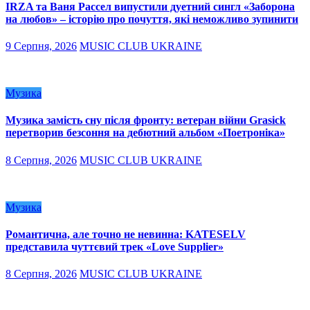
IRZA та Ваня Рассел випустили дуетний сингл «Заборона
на любов» – історію про почуття, які неможливо зупинити
9 Серпня, 2026
MUSIC CLUB UKRAINE
Музика
Музика замість сну після фронту: ветеран війни Grasick
перетворив безсоння на дебютний альбом «Поетроніка»
8 Серпня, 2026
MUSIC CLUB UKRAINE
Музика
Романтична, але точно не невинна: KATESELV
представила чуттєвий трек «Love Supplier»
8 Серпня, 2026
MUSIC CLUB UKRAINE