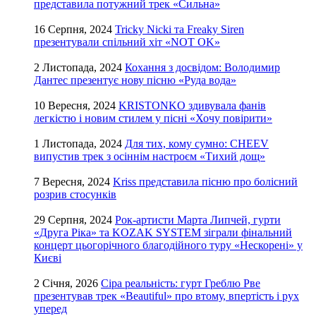
представила потужний трек «Сильна»
16 Серпня, 2024
Tricky Nicki та Freaky Siren
презентували спільний хіт «NOT OK»
2 Листопада, 2024
Кохання з досвідом: Володимир
Дантес презентує нову пісню «Руда вода»
10 Вересня, 2024
KRISTONKO здивувала фанів
легкістю і новим стилем у пісні «Хочу повірити»
1 Листопада, 2024
Для тих, кому сумно: CHEEV
випустив трек з осіннім настроєм «Тихий дощ»
7 Вересня, 2024
Kriss представила пісню про болісний
розрив стосунків
29 Серпня, 2024
Рок-артисти Марта Липчей, гурти
«Друга Ріка» та KOZAK SYSTEM зіграли фінальний
концерт цьогорічного благодійного туру «Нескорені» у
Києві
2 Січня, 2026
Сіра реальність: гурт Греблю Рве
презентував трек «Beautiful» про втому, впертість і рух
уперед