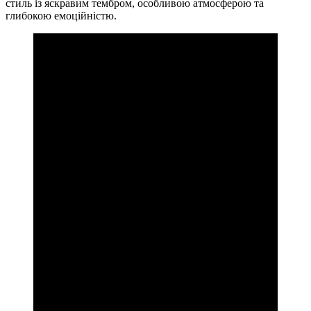
стиль із яскравим тембром, особливою атмосферою та
глибокою емоційністю.