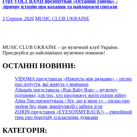
Гурт VOLT BAND презентував «Останній танець» –
ліричну історію про кохання та найдорожчі спогади
2 Серпня, 2026
MUSIC CLUB UKRAINE
MUSIC CLUB UKRAINE – це музичний клуб України.
Приєднуйся до найсвіжіших музичних новинок!
О
СТАННІ НОВИНИ:
VIDOMA представила «Ніжність між рядками» – пісню
про почуття, які живуть у мовчанні
Alinaarts представила «Run Baby Run» – музичну
підтримку для тих, хто продовжує жити попри війну
Alina Tim презентувала «Усе, що в мене є» – пісню про
любов без драм, маніпуляцій і зайвих ігор
ZORIN представив «EYESONMYBACK!» – емоційний
трек про боротьбу із власними думками
КАТЕГОРІЯ: