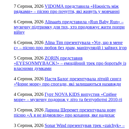
7 Серпня, 2026
VIDOMA представила «Ніжність між
рядками» – пісню про почуття, які живуть у мовчанні
6 Серпня, 2026
Alinaarts представила «Run Baby Run» –
музичну підтримку для тих, хто продовжує жити попри
війну
6 Серпня, 2026
Alina Tim презентувала «Усе, що в мене
є» – пісню про любов без драм, маніпуляцій і зайвих ігор
5 Серпня, 2026
ZORIN представив
«EYESONMYBACK!» – емоційний трек про боротьбу із
власними думками
4 Серпня, 2026
Настя Балог презентувала літній сингл
«Чорне море» про спогади, які залишаються назавжди
4 Серпня, 2026
Гурт NOVA KIDS випустив «Срібне
море» – музичну подорож у літо та безтурботні 2010-ті
3 Серпня, 2026
Дарина Шеремет презентувала нову
пісню «А я не відмовлю» про кохання, яке надихає
3 Серпня, 2026
Sonar Wind презентував трек «zaichyk» –