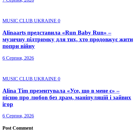
MUSIC CLUB UKRAINE
0
Alinaarts представила «Run Baby Run» –
музичну підтримку для тих, хто продовжує жити
попри війну
6 Серпня, 2026
MUSIC CLUB UKRAINE
0
Alina Tim презентувала «Усе, що в мене є» –
пісню про любов без драм, маніпуляцій і зайвих
ігор
6 Серпня, 2026
Post Comment