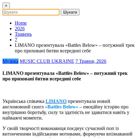
×
Home
2026
Травень
7
LIMANO презентувала «Battles Below» – потужний трек
про приховані битви всередині себе
Музика
MUSIC CLUB UKRAINE
7 Травня, 2026
LIMANO презентувала «Battles Below» – потужний трек
про приховані битви всередині себе
Українська співачка
LIMANO
презентувала новий
англомовний сингл
«Battles Below»
– емоційну історію про
внутрішню боротьбу, силу та здатність не здаватися навіть у
найважчі моменти.
У своїй творчості виконавиця поєднує сучасний поп із
витонченими індійськими мотивами, формуючи впізнаваний