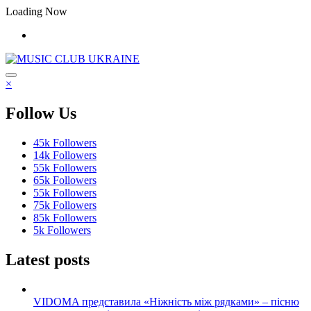
Перейти
Loading Now
до
контенту
×
Follow Us
45k
Followers
14k
Followers
55k
Followers
65k
Followers
55k
Followers
75k
Followers
85k
Followers
5k
Followers
Latest posts
VIDOMA представила «Ніжність між рядками» – пісню