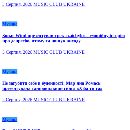
3 Серпня, 2026
MUSIC CLUB UKRAINE
Музика
Sonar Wind презентував трек «zaichyk» – емоційну історію
про депресію, втому та пошук виходу
3 Серпня, 2026
MUSIC CLUB UKRAINE
Музика
Не загубити себе в буденності: Мар’яна Ромась
презентувала танцювальний сингл «Хіба ти та»
2 Серпня, 2026
MUSIC CLUB UKRAINE
Музика