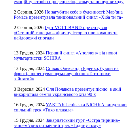
емоційну історію про депресію, втому та пошук виходу
2 Серпня, 2026
Не загубити себе в буденності: Мар’яна
Ромась презентувала танцювальний сингл «Хіба ти та»
2 Серпня, 2026
Гурт VOLT BAND презентував
«Останній танець» – ліричну історію про кохання та
найдорожчі спогади
13 Грудня, 2024
Перший сингл «Аполлон» від нової
мультартистки SCHIRA
13 Грудня, 2024
Співак Олександр Біденко, бувши на
фронті, презентував щемливу пісню «Тато трохи
зайнятий»
3 Вересня, 2024
Оля Полякова презентує пісню, в якій
використала семпл українського хіта 90-х
16 Грудня, 2024
YAKTAK і співачка NICHKA випустили
спільний трек «Тихо плакала»
15 Грудня, 2024
Закарпатський гурт «Остра тирнина»
запрем’єрив ритмічний трек «Годину тому»