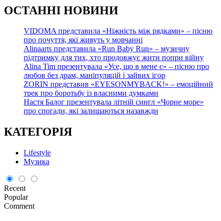
О
СТАННІ НОВИНИ
VIDOMA представила «Ніжність між рядками» – пісню
про почуття, які живуть у мовчанні
Alinaarts представила «Run Baby Run» – музичну
підтримку для тих, хто продовжує жити попри війну
Alina Tim презентувала «Усе, що в мене є» – пісню про
любов без драм, маніпуляцій і зайвих ігор
ZORIN представив «EYESONMYBACK!» – емоційний
трек про боротьбу із власними думками
Настя Балог презентувала літній сингл «Чорне море»
про спогади, які залишаються назавжди
КАТЕГОРІЯ
Lifestyle
Музика
Recent
Popular
Comment