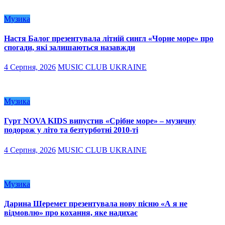
Музика
Настя Балог презентувала літній сингл «Чорне море» про
спогади, які залишаються назавжди
4 Серпня, 2026
MUSIC CLUB UKRAINE
Музика
Гурт NOVA KIDS випустив «Срібне море» – музичну
подорож у літо та безтурботні 2010-ті
4 Серпня, 2026
MUSIC CLUB UKRAINE
Музика
Дарина Шеремет презентувала нову пісню «А я не
відмовлю» про кохання, яке надихає