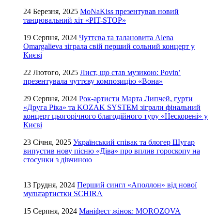
24 Березня, 2025
MoNaKiss презентував новий
танцювальний хіт «PIT-STOP»
19 Серпня, 2024
Чуттєва та талановита Alena
Omargalieva зіграла свій перший сольний концерт у
Києві
22 Лютого, 2025
Лист, що став музикою: Povin’
презентувала чуттєву композицію «Вона»
29 Серпня, 2024
Рок-артисти Марта Липчей, гурти
«Друга Ріка» та KOZAK SYSTEM зіграли фінальний
концерт цьогорічного благодійного туру «Нескорені» у
Києві
23 Січня, 2025
Український співак та блогер Шугар
випустив нову пісню «Діва» про вплив гороскопу на
стосунки з дівчиною
13 Грудня, 2024
Перший сингл «Аполлон» від нової
мультартистки SCHIRA
15 Серпня, 2024
Маніфест жінок: MOROZOVA