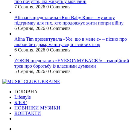
про почуття, які живуть у мовчанні
7 Серпня, 2026
0 Comments
Alinaarts представила «Run Baby Run» – музичну
підтримку для тих, хто продовжує жити попри війну
6 Серпня, 2026
0 Comments
Alina Tim презентувала «Усе, що в мене є» – пісню про
любов без драм, маніпуляцій і зайвих ігор
6 Серпня, 2026
0 Comments
ZORIN представив «EYESONMYBACK!» – емоційний
трек про боротьбу із власними думками
5 Серпня, 2026
0 Comments
ГОЛОВНА
Lifestyle
БЛОГ
НОВИНКИ МУЗИКИ
КОНТАКТИ