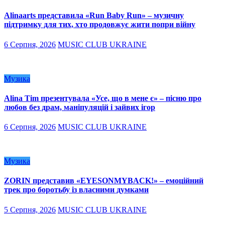
Alinaarts представила «Run Baby Run» – музичну
підтримку для тих, хто продовжує жити попри війну
6 Серпня, 2026
MUSIC CLUB UKRAINE
Музика
Alina Tim презентувала «Усе, що в мене є» – пісню про
любов без драм, маніпуляцій і зайвих ігор
6 Серпня, 2026
MUSIC CLUB UKRAINE
Музика
ZORIN представив «EYESONMYBACK!» – емоційний
трек про боротьбу із власними думками
5 Серпня, 2026
MUSIC CLUB UKRAINE