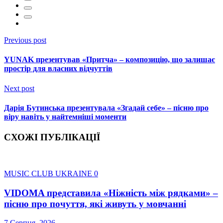
Previous post
YUNAK презентував «Притча» – композицію, що залишає
простір для власних відчуттів
Next post
Дарія Бутинська презентувала «Згадай себе» – пісню про
віру навіть у найтемніші моменти
СХОЖІ ПУБЛІКАЦІЇ
MUSIC CLUB UKRAINE
0
VIDOMA представила «Ніжність між рядками» –
пісню про почуття, які живуть у мовчанні
7 Серпня, 2026