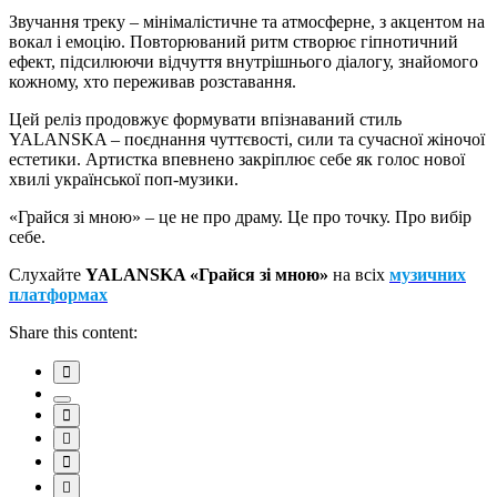
Звучання треку – мінімалістичне та атмосферне, з акцентом на
вокал і емоцію. Повторюваний ритм створює гіпнотичний
ефект, підсилюючи відчуття внутрішнього діалогу, знайомого
кожному, хто переживав розставання.
Цей реліз продовжує формувати впізнаваний стиль
YALANSKA – поєднання чуттєвості, сили та сучасної жіночої
естетики. Артистка впевнено закріплює себе як голос нової
хвилі української поп-музики.
«Грайся зі мною» – це не про драму. Це про точку. Про вибір
себе.
Слухайте
YALANSKA «Грайся зі мною»
на всіх
музичних
платформах
Share this content: