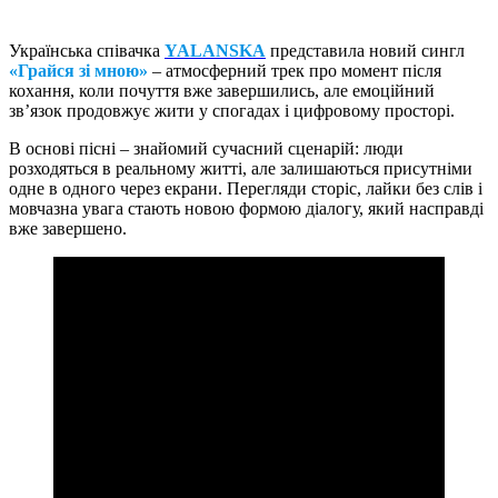
Українська співачка
YALANSKA
представила новий сингл
«Грайся зі мною»
– атмосферний трек про момент після
кохання, коли почуття вже завершились, але емоційний
зв’язок продовжує жити у спогадах і цифровому просторі.
В основі пісні – знайомий сучасний сценарій: люди
розходяться в реальному житті, але залишаються присутніми
одне в одного через екрани. Перегляди сторіс, лайки без слів і
мовчазна увага стають новою формою діалогу, який насправді
вже завершено.