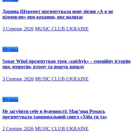
Дарина Шеремет презентувала нову пісню «А я не
відмовлю» про кохання, яке надихає
3 Серпня, 2026
MUSIC CLUB UKRAINE
Музика
Sonar Wind презентував трек «zaichyk» – емоційну історію
про депресію, втому та пошук виходу
3 Серпня, 2026
MUSIC CLUB UKRAINE
Музика
Не загубити себе в буденності: Мар’яна Ромась
презентувала танцювальний сингл «Хіба ти та»
2 Серпня, 2026
MUSIC CLUB UKRAINE