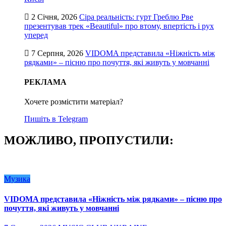
2 Січня, 2026
Сіра реальність: гурт Греблю Рве
презентував трек «Beautiful» про втому, впертість і рух
уперед
7 Серпня, 2026
VIDOMA представила «Ніжність між
рядками» – пісню про почуття, які живуть у мовчанні
РЕКЛАМА
Хочете розмістити матеріал?
Пишіть в Telegram
МОЖЛИВО, ПРОПУСТИЛИ:
Музика
VIDOMA представила «Ніжність між рядками» – пісню про
почуття, які живуть у мовчанні