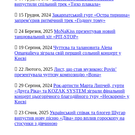
випустили спільний трек «Тихо плакала»
15 Грудня, 2024
Закарпатський гурт «Остра тирнина»
запрем’єрив ритмічний трек «Годину тому»
24 Березня, 2025
MoNaKiss презентував новий
танцювальний хіт «PIT-STOP»
19 Серпня, 2024
Чуттєва та талановита Alena
Omargalieva зіграла свій перший сольний концерт у
Києві
22 Лютого, 2025
Лист, що став музикою: Povin’
презентувала чуттєву композицію «Вона»
29 Серпня, 2024
Рок-артисти Марта Липчей, гурти
«Друга Ріка» та KOZAK SYSTEM зіграли фінальний
концерт цьогорічного благодійного туру «Нескорені» у
Києві
23 Січня, 2025
Український співак та блогер Шугар
випустив нову пісню «Діва» про вплив гороскопу на
стосунки з дівчиною