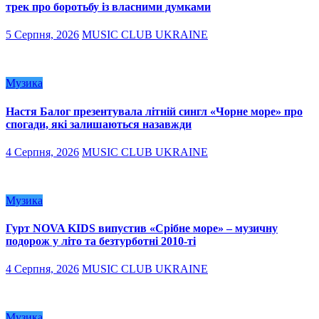
трек про боротьбу із власними думками
5 Серпня, 2026
MUSIC CLUB UKRAINE
Музика
Настя Балог презентувала літній сингл «Чорне море» про
спогади, які залишаються назавжди
4 Серпня, 2026
MUSIC CLUB UKRAINE
Музика
Гурт NOVA KIDS випустив «Срібне море» – музичну
подорож у літо та безтурботні 2010-ті
4 Серпня, 2026
MUSIC CLUB UKRAINE
Музика