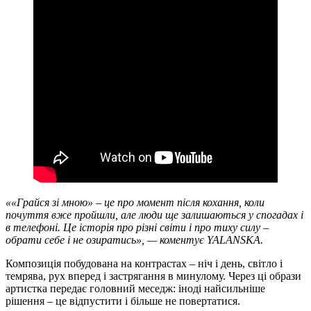
««Грайся зі мною» – це про момент після кохання, коли
почуття вже пройшли, але люди ще залишаються у спогадах і
в телефоні. Це історія про різні світи і про тиху силу –
обрати себе і не озиратись», — коментує YALANSKA.
Композиція побудована на контрастах – ніч і день, світло і
темрява, рух вперед і застрягання в минулому. Через ці образи
артистка передає головний меседж: іноді найсильніше
рішення – це відпустити і більше не повертатися.