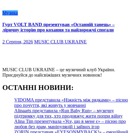
Музика
Гурт VOLT BAND презентував «Останній танець» –
ліричну історію про кохання та найдорожчі спогади
2 Серпня, 2026
MUSIC CLUB UKRAINE
MUSIC CLUB UKRAINE – це музичний клуб України.
Приєднуйся до найсвіжіших музичних новинок!
О
СТАННІ НОВИНИ:
VIDOMA представила «Ніжність між рядками» – пісню
про почуття, які живуть у мовчанні
Alinaarts представила «Run Baby Run» – музичну
підтримку для тих, хто продовжує жити попри війну
Alina Tim презентувала «Усе, що в мене є» – пісню про
любов без драм, маніпуляцій і зайвих ігор
ZORIN представив «EYESONMYBACK!» – емоційний