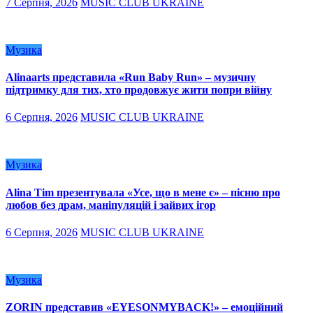
7 Серпня, 2026
MUSIC CLUB UKRAINE
Музика
Alinaarts представила «Run Baby Run» – музичну
підтримку для тих, хто продовжує жити попри війну
6 Серпня, 2026
MUSIC CLUB UKRAINE
Музика
Alina Tim презентувала «Усе, що в мене є» – пісню про
любов без драм, маніпуляцій і зайвих ігор
6 Серпня, 2026
MUSIC CLUB UKRAINE
Музика
ZORIN представив «EYESONMYBACK!» – емоційний