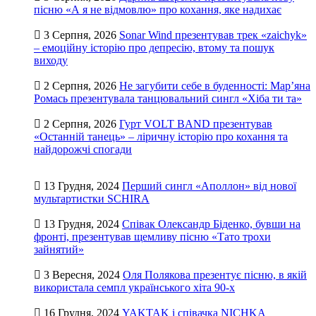
пісню «А я не відмовлю» про кохання, яке надихає
3 Серпня, 2026
Sonar Wind презентував трек «zaichyk»
– емоційну історію про депресію, втому та пошук
виходу
2 Серпня, 2026
Не загубити себе в буденності: Мар’яна
Ромась презентувала танцювальний сингл «Хіба ти та»
2 Серпня, 2026
Гурт VOLT BAND презентував
«Останній танець» – ліричну історію про кохання та
найдорожчі спогади
13 Грудня, 2024
Перший сингл «Аполлон» від нової
мультартистки SCHIRA
13 Грудня, 2024
Співак Олександр Біденко, бувши на
фронті, презентував щемливу пісню «Тато трохи
зайнятий»
3 Вересня, 2024
Оля Полякова презентує пісню, в якій
використала семпл українського хіта 90-х
16 Грудня, 2024
YAKTAK і співачка NICHKA