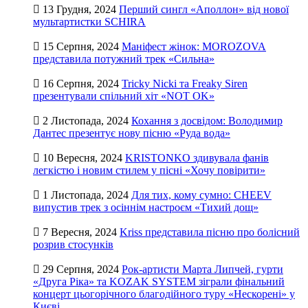
13 Грудня, 2024
Перший сингл «Аполлон» від нової
мультартистки SCHIRA
15 Серпня, 2024
Маніфест жінок: MOROZOVA
представила потужний трек «Сильна»
16 Серпня, 2024
Tricky Nicki та Freaky Siren
презентували спільний хіт «NOT OK»
2 Листопада, 2024
Кохання з досвідом: Володимир
Дантес презентує нову пісню «Руда вода»
10 Вересня, 2024
KRISTONKO здивувала фанів
легкістю і новим стилем у пісні «Хочу повірити»
1 Листопада, 2024
Для тих, кому сумно: CHEEV
випустив трек з осіннім настроєм «Тихий дощ»
7 Вересня, 2024
Kriss представила пісню про болісний
розрив стосунків
29 Серпня, 2024
Рок-артисти Марта Липчей, гурти
«Друга Ріка» та KOZAK SYSTEM зіграли фінальний
концерт цьогорічного благодійного туру «Нескорені» у
Києві