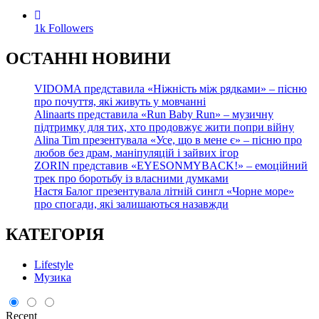
1k
Followers
О
СТАННІ НОВИНИ
VIDOMA представила «Ніжність між рядками» – пісню
про почуття, які живуть у мовчанні
Alinaarts представила «Run Baby Run» – музичну
підтримку для тих, хто продовжує жити попри війну
Alina Tim презентувала «Усе, що в мене є» – пісню про
любов без драм, маніпуляцій і зайвих ігор
ZORIN представив «EYESONMYBACK!» – емоційний
трек про боротьбу із власними думками
Настя Балог презентувала літній сингл «Чорне море»
про спогади, які залишаються назавжди
КАТЕГОРІЯ
Lifestyle
Музика
Recent