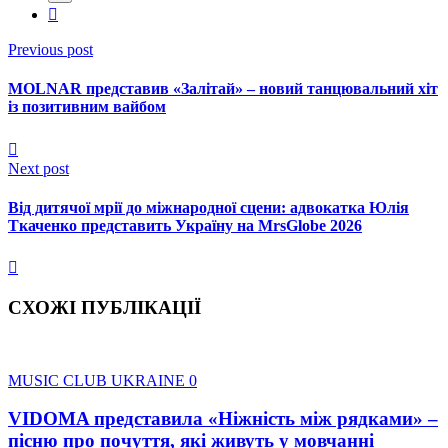
Previous post
MOLNAR представив «Залітай» – новий танцювальний хіт
із позитивним вайбом
Next post
Від дитячої мрії до міжнародної сцени: адвокатка Юлія
Ткаченко представить Україну на MrsGlobe 2026
СХОЖІ ПУБЛІКАЦІЇ
MUSIC CLUB UKRAINE
0
VIDOMA представила «Ніжність між рядками» –
пісню про почуття, які живуть у мовчанні