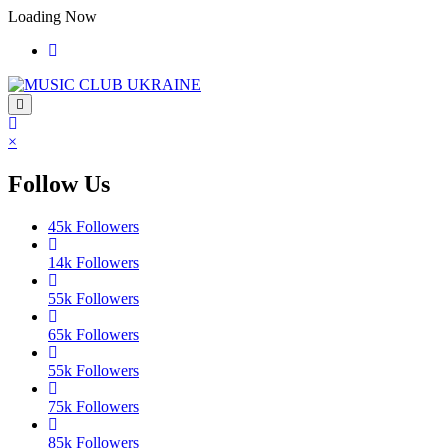
Перейти
Loading Now
до
контенту
×
Follow Us
45k
Followers
14k
Followers
55k
Followers
65k
Followers
55k
Followers
75k
Followers
85k
Followers