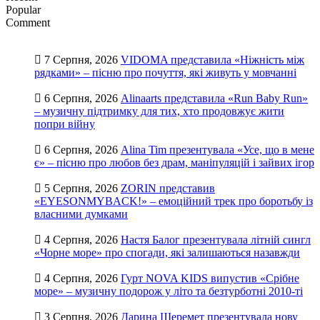
Popular
Comment
7 Серпня, 2026
VIDOMA представила «Ніжність між
рядками» – пісню про почуття, які живуть у мовчанні
6 Серпня, 2026
Alinaarts представила «Run Baby Run»
– музичну підтримку для тих, хто продовжує жити
попри війну
6 Серпня, 2026
Alina Tim презентувала «Усе, що в мене
є» – пісню про любов без драм, маніпуляцій і зайвих ігор
5 Серпня, 2026
ZORIN представив
«EYESONMYBACK!» – емоційний трек про боротьбу із
власними думками
4 Серпня, 2026
Настя Балог презентувала літній сингл
«Чорне море» про спогади, які залишаються назавжди
4 Серпня, 2026
Гурт NOVA KIDS випустив «Срібне
море» – музичну подорож у літо та безтурботні 2010-ті
3 Серпня, 2026
Дарина Шеремет презентувала нову