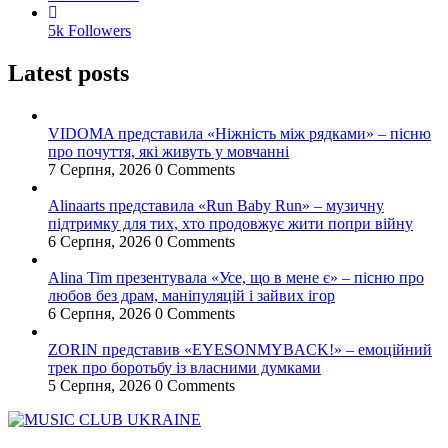
5k
Followers
Latest posts
VIDOMA представила «Ніжність між рядками» – пісню
про почуття, які живуть у мовчанні
7 Серпня, 2026
0 Comments
Alinaarts представила «Run Baby Run» – музичну
підтримку для тих, хто продовжує жити попри війну
6 Серпня, 2026
0 Comments
Alina Tim презентувала «Усе, що в мене є» – пісню про
любов без драм, маніпуляцій і зайвих ігор
6 Серпня, 2026
0 Comments
ZORIN представив «EYESONMYBACK!» – емоційний
трек про боротьбу із власними думками
5 Серпня, 2026
0 Comments