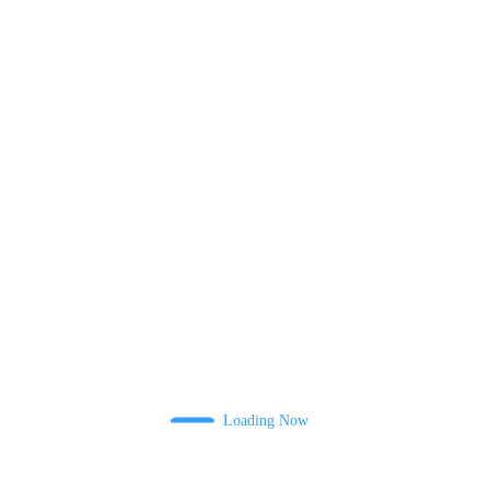
Name
Email
Loading Now
Зберегти моє ім'я, e-mail, та адресу сайту в цьому браузері для моїх
подальших коментарів.