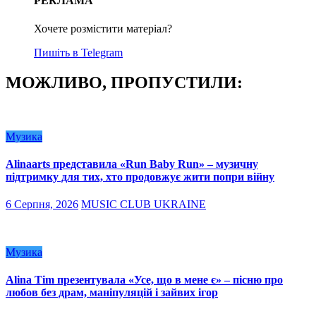
РЕКЛАМА
Хочете розмістити матеріал?
Пишіть в Telegram
МОЖЛИВО, ПРОПУСТИЛИ:
Музика
Alinaarts представила «Run Baby Run» – музичну
підтримку для тих, хто продовжує жити попри війну
6 Серпня, 2026
MUSIC CLUB UKRAINE
Музика
Alina Tim презентувала «Усе, що в мене є» – пісню про
любов без драм, маніпуляцій і зайвих ігор