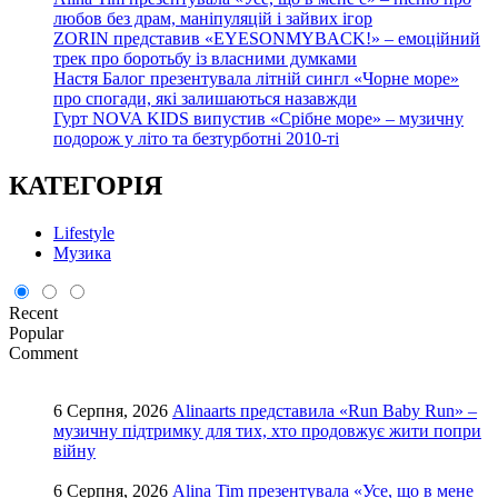
любов без драм, маніпуляцій і зайвих ігор
ZORIN представив «EYESONMYBACK!» – емоційний
трек про боротьбу із власними думками
Настя Балог презентувала літній сингл «Чорне море»
про спогади, які залишаються назавжди
Гурт NOVA KIDS випустив «Срібне море» – музичну
подорож у літо та безтурботні 2010-ті
КАТЕГОРІЯ
Lifestyle
Музика
Recent
Popular
Comment
6 Серпня, 2026
Alinaarts представила «Run Baby Run» –
музичну підтримку для тих, хто продовжує жити попри
війну
6 Серпня, 2026
Alina Tim презентувала «Усе, що в мене