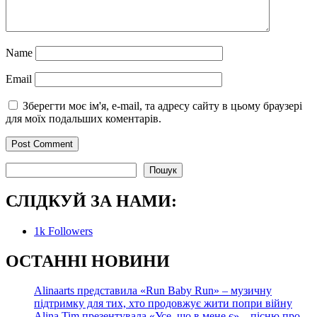
Name
Email
Зберегти моє ім'я, e-mail, та адресу сайту в цьому браузері
для моїх подальших коментарів.
Пошук
Пошук
СЛІДКУЙ ЗА НАМИ:
1k
Followers
О
СТАННІ НОВИНИ
Alinaarts представила «Run Baby Run» – музичну
підтримку для тих, хто продовжує жити попри війну
Alina Tim презентувала «Усе, що в мене є» – пісню про