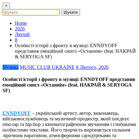
×
Home
2026
Лютий
8
Особисті історії з фронту в музиці: ENNDYOFF
представив емоційний сингл «Останнім» (feat. НАКРАЙ
& SERYOGA SF)
Музика
MUSIC CLUB UKRAINE
8 Лютого, 2026
Особисті історії з фронту в музиці: ENNDYOFF представив
емоційний сингл «Останнім» (feat. НАКРАЙ & SERYOGA
SF)
ENNDYOFF
– український артист, автор, виконавець,
військовослужбовець та музичний продюсер, який поєднує
emo-rap та hip-hop з кінематографічним звучанням і глибокими
особистими текстами. Його творчість вирізняється сильним
ліричним наративом, атмосферними саундтреками та