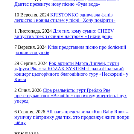
Дантес презентує нову пісню «Руда вода»
10 Вересня, 2024
KRISTONKO здивувала фанів
легкістю і новим стилем у пісні «Хочу повірити»
1 Листопада, 2024
Для тих, кому сумно: CHEEV
випустив трек з осіннім настроєм «Тихий дощ»
7 Вересня, 2024
Kriss представила пісню про болісний
розрив стосунків
29 Серпня, 2024
Рок-артисти Марта Липчей, гурти
«Друга Ріка» та KOZAK SYSTEM зіграли фінальний
концерт цьогорічного благодійного туру «Нескорені» у
Києві
2 Січня, 2026
Сіра реальність: гурт Греблю Рве
презентував трек «Beautiful» про втому, впертість і рух
уперед
6 Серпня, 2026
Alinaarts представила «Run Baby Run» –
музичну підтримку для тих, хто продовжує жити попри
війну