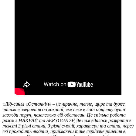
«Лід-сингл «Останнім» – це ліричне, тепле, щире та дуже
інтимне звернення до коханої, яке несе в собі обіцянку бути
завжди поруч, незалежно від обставин. Це спільна робота
разом з НАКРАЙ та SERYOGA SF, де нам вдалось розкрити в
тексті 3 різні стани, 3 різні емоції, характери та етапи, через
які проходить людина, приймаючи таке серйозне рішення в