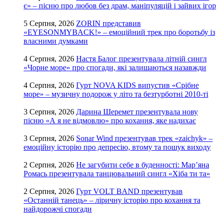
є» – пісню про любов без драм, маніпуляцій і зайвих ігор
5 Серпня, 2026
ZORIN представив
«EYESONMYBACK!» – емоційний трек про боротьбу із
власними думками
4 Серпня, 2026
Настя Балог презентувала літній сингл
«Чорне море» про спогади, які залишаються назавжди
4 Серпня, 2026
Гурт NOVA KIDS випустив «Срібне
море» – музичну подорож у літо та безтурботні 2010-ті
3 Серпня, 2026
Дарина Шеремет презентувала нову
пісню «А я не відмовлю» про кохання, яке надихає
3 Серпня, 2026
Sonar Wind презентував трек «zaichyk» –
емоційну історію про депресію, втому та пошук виходу
2 Серпня, 2026
Не загубити себе в буденності: Мар’яна
Ромась презентувала танцювальний сингл «Хіба ти та»
2 Серпня, 2026
Гурт VOLT BAND презентував
«Останній танець» – ліричну історію про кохання та
найдорожчі спогади