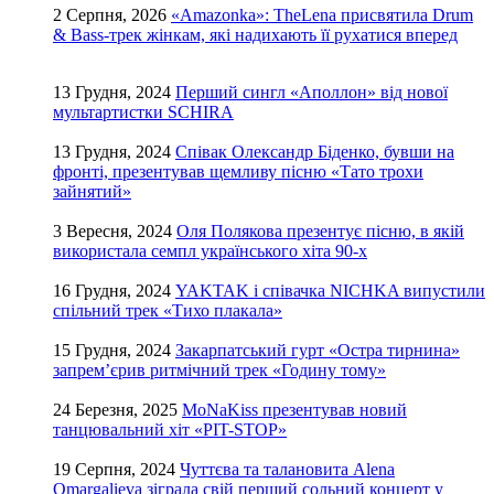
2 Серпня, 2026
«Amazonka»: TheLena присвятила Drum
& Bass-трек жінкам, які надихають її рухатися вперед
13 Грудня, 2024
Перший сингл «Аполлон» від нової
мультартистки SCHIRA
13 Грудня, 2024
Співак Олександр Біденко, бувши на
фронті, презентував щемливу пісню «Тато трохи
зайнятий»
3 Вересня, 2024
Оля Полякова презентує пісню, в якій
використала семпл українського хіта 90-х
16 Грудня, 2024
YAKTAK і співачка NICHKA випустили
спільний трек «Тихо плакала»
15 Грудня, 2024
Закарпатський гурт «Остра тирнина»
запрем’єрив ритмічний трек «Годину тому»
24 Березня, 2025
MoNaKiss презентував новий
танцювальний хіт «PIT-STOP»
19 Серпня, 2024
Чуттєва та талановита Alena
Omargalieva зіграла свій перший сольний концерт у