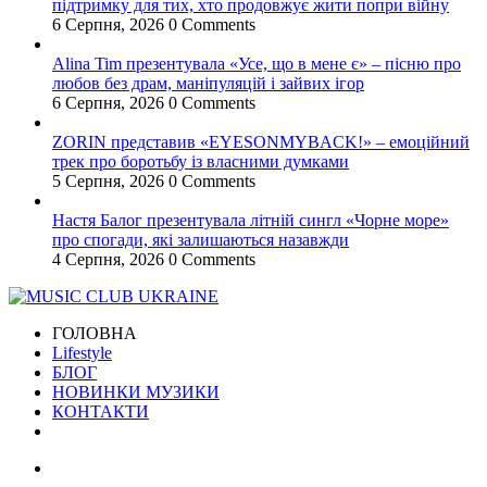
підтримку для тих, хто продовжує жити попри війну
6 Серпня, 2026
0 Comments
Alina Tim презентувала «Усе, що в мене є» – пісню про
любов без драм, маніпуляцій і зайвих ігор
6 Серпня, 2026
0 Comments
ZORIN представив «EYESONMYBACK!» – емоційний
трек про боротьбу із власними думками
5 Серпня, 2026
0 Comments
Настя Балог презентувала літній сингл «Чорне море»
про спогади, які залишаються назавжди
4 Серпня, 2026
0 Comments
ГОЛОВНА
Lifestyle
БЛОГ
НОВИНКИ МУЗИКИ
КОНТАКТИ