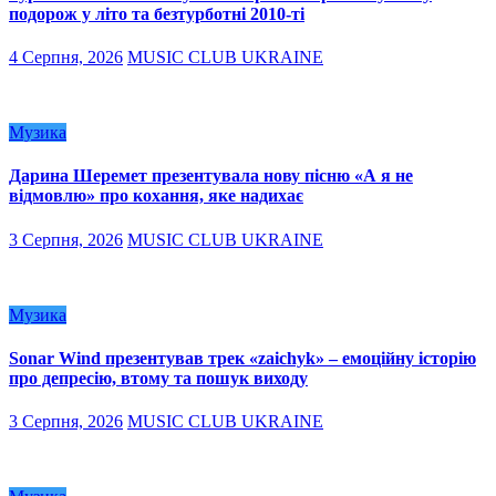
подорож у літо та безтурботні 2010-ті
4 Серпня, 2026
MUSIC CLUB UKRAINE
Музика
Дарина Шеремет презентувала нову пісню «А я не
відмовлю» про кохання, яке надихає
3 Серпня, 2026
MUSIC CLUB UKRAINE
Музика
Sonar Wind презентував трек «zaichyk» – емоційну історію
про депресію, втому та пошук виходу
3 Серпня, 2026
MUSIC CLUB UKRAINE