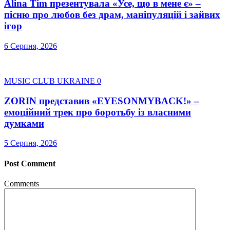
Alina Tim презентувала «Усе, що в мене є» –
пісню про любов без драм, маніпуляцій і зайвих
ігор
6 Серпня, 2026
MUSIC CLUB UKRAINE
0
ZORIN представив «EYESONMYBACK!» –
емоційний трек про боротьбу із власними
думками
5 Серпня, 2026
Post Comment
Comments