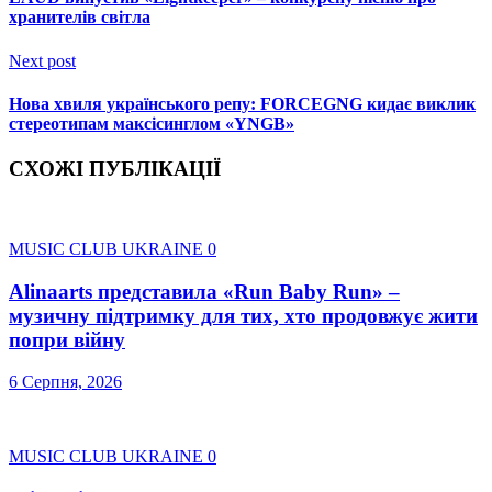
хранителів світла
Next post
Нова хвиля українського репу: FORCEGNG кидає виклик
стереотипам максісинглом «YNGB»
СХОЖІ ПУБЛІКАЦІЇ
MUSIC CLUB UKRAINE
0
Alinaarts представила «Run Baby Run» –
музичну підтримку для тих, хто продовжує жити
попри війну
6 Серпня, 2026
MUSIC CLUB UKRAINE
0