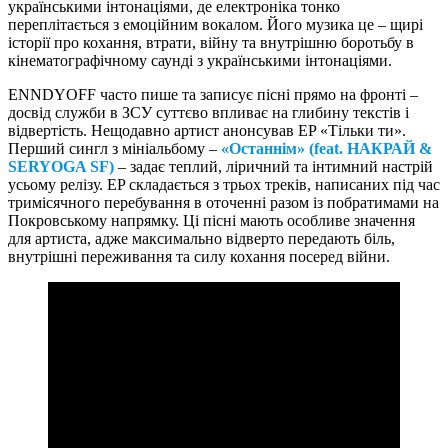
українськими інтонаціями, де електроніка тонко
переплітається з емоційним вокалом. Його музика це – щирі
історії про кохання, втрати, війну та внутрішню боротьбу в
кінематографічному саунді з українськими інтонаціями.
ENNDYOFF часто пише та записує пісні прямо на фронті –
досвід служби в ЗСУ суттєво впливає на глибину текстів і
відвертість. Нещодавно артист анонсував EP «Тільки ти».
Перший сингл з мініальбому –
«Останнім» (feat. НАКРАЙ &
SERYOGA SF)
– задає теплий, ліричний та інтимний настрій
усьому релізу. EP складається з трьох треків, написаних під час
тримісячного перебування в оточенні разом із побратимами на
Покровському напрямку. Ці пісні мають особливе значення
для артиста, адже максимально відверто передають біль,
внутрішні переживання та силу кохання посеред війни.