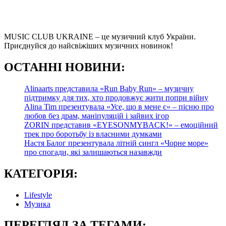
MUSIC CLUB UKRAINE – це музичний клуб України.
Приєднуйся до найсвіжіших музичних новинок!
О
СТАННІ НОВИНИ:
Alinaarts представила «Run Baby Run» – музичну
підтримку для тих, хто продовжує жити попри війну
Alina Tim презентувала «Усе, що в мене є» – пісню про
любов без драм, маніпуляцій і зайвих ігор
ZORIN представив «EYESONMYBACK!» – емоційний
трек про боротьбу із власними думками
Настя Балог презентувала літній сингл «Чорне море»
про спогади, які залишаються назавжди
КАТЕГОРІЯ:
Lifestyle
Музика
ПЕРЕГЛЯД ЗА ТЕГАМИ: