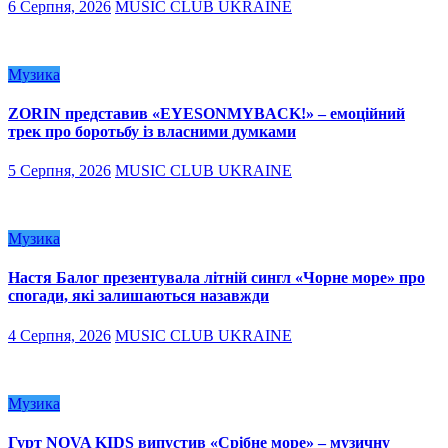
6 Серпня, 2026
MUSIC CLUB UKRAINE
Музика
ZORIN представив «EYESONMYBACK!» – емоційний
трек про боротьбу із власними думками
5 Серпня, 2026
MUSIC CLUB UKRAINE
Музика
Настя Балог презентувала літній сингл «Чорне море» про
спогади, які залишаються назавжди
4 Серпня, 2026
MUSIC CLUB UKRAINE
Музика
Гурт NOVA KIDS випустив «Срібне море» – музичну