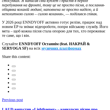
стосунках. Я написав свій куплет і приспів в період
перебування на фронті, тому це не просто пісня, а послання-
обіцянка коханій людині, наповнена не просто надією, а й
непохитною силою – силою кохання», — поділився співак.
У 2026 році ENNDYOFF активно готує релізи, працює над
новим EP та знімає відеороботи, попри військову службу. Його
мета – щоб кожна пісня стала опорою для тих, хто переживає
те саме, що і він.
Слухайте
ENNDYOFF Останнім (feat. НАКРАЙ &
SERYOGA SF)
на всіх
музичних платформах
Share this content:
Previous post
LAUD випустив «Lightkeeper» – конкурсну пісню про