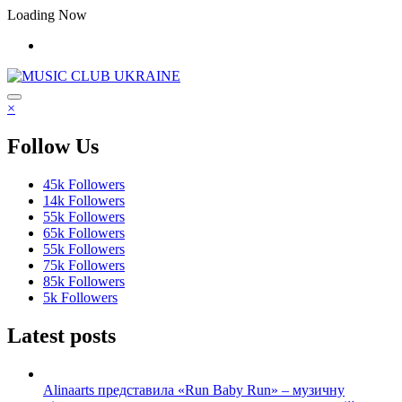
Перейти
Loading Now
до
контенту
×
Follow Us
45k
Followers
14k
Followers
55k
Followers
65k
Followers
55k
Followers
75k
Followers
85k
Followers
5k
Followers
Latest posts
Alinaarts представила «Run Baby Run» – музичну