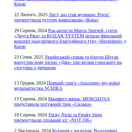
Києві
22 Лютого, 2025
Лист, що став музикою: Povin’
презентувала чуттєву композицію «Вона»
29 Серпня, 2024
Рок-артисти Марта Липчей, гурти
«Друга Ріка» та KOZAK SYSTEM зіграли фінальний
концерт цьогорічного благодійного туру «Нескорені» у
Києві
23 Січня, 2025
Український співак та блогер Шугар
випустив нову пісню «Діва» про вплив гороскопу на
стосунки з дівчиною
13 Грудня, 2024
Перший сингл «Аполлон» від нової
мультартистки SCHIRA
15 Серпня, 2024
Маніфест жінок: MOROZOVA
представила потужний трек «Сильна»
16 Серпня, 2024
Tricky Nicki та Freaky Siren
презентували спільний хіт «NOT OK»
2 Листопада, 2024
Кохання з досвідом: Володимир