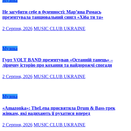
Музика
Не загубити себе в буденності: Мар’яна Ромась
презентувала танцювальний сингл «Хіба ти та»
2 Серпня, 2026
MUSIC CLUB UKRAINE
Музика
Гурт VOLT BAND презентував «Останній танець» –
ліричну історію про кохання та найдорожчі спогади
2 Серпня, 2026
MUSIC CLUB UKRAINE
Музика
«Amazonka»: TheLena присвятила Drum & Bass-трек
жінкам, які надихають її рухатися вперед
2 Серпня, 2026
MUSIC CLUB UKRAINE