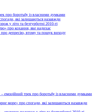
 про боротьбу із власними думками
 спогади, які залишаються назавжди
ож у літо та безтурботні 2010-ті
лю» про кохання, яке надихає
ю про депресію, втому та пошук виходу
моційний трек про боротьбу із власними думками
орне море» про спогади, які залишаються назавжди
 музичну подорож у літо та безтурботні 2010-ті