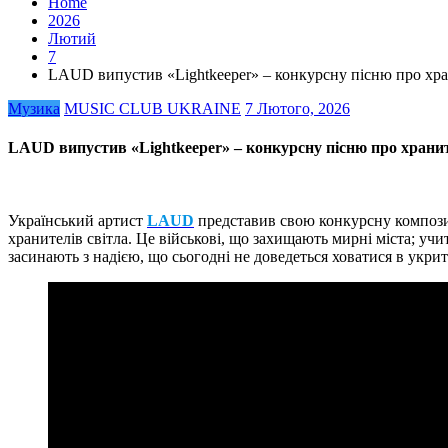
Home
2026
Лютий
7
LAUD випустив «Lightkeeper» – конкурсну пісню про хра
Музика
MUSIC CLUB UKRAINE
7 Лютого, 2026
LAUD випустив «Lightkeeper» – конкурсну пісню про хранит
Український артист
LAUD
представив свою конкурсну компо
хранителів світла. Це військові, що захищають мирні міста; учи
засинають з надією, що сьогодні не доведеться ховатися в укритт