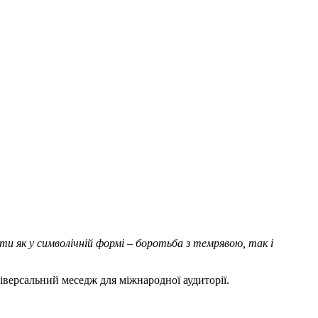
и як у символічній формі – боротьба з темрявою, так і
ніверсальний меседж для міжнародної аудиторії.