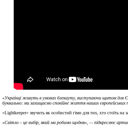
«Українці живуть в умовах блекауту, виступаючи щитом для Євр
буквально: ми захищаємо спокійне життя наших європейських
«Lightkeeper» звучить як особистий гімн для тих, хто стоїть на
«Світло – це вибір, який ми робимо щодня», — підкреслює арти