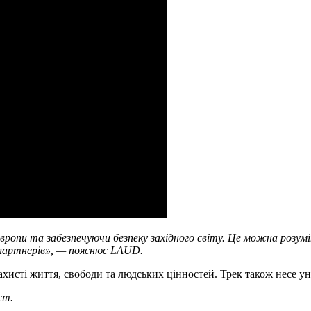
опи та забезпечуючи безпеку західного світу. Це можна розуміт
 партнерів», — пояснює LAUD.
 захисті життя, свободи та людських цінностей. Трек також несе у
ст.