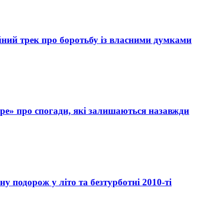
й трек про боротьбу із власними думками
оре» про спогади, які залишаються назавжди
 подорож у літо та безтурботні 2010-ті