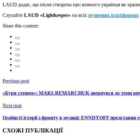
LAUD додає, що пісня створена про кожного українця як хранителя
Слухайте
LAUD «Lightkeeper»
на всіх
музичних платформах
Share this content:
Previous post
«Буря степом»: MAKS REMARCHUK звернувся до теми внутр
Next post
Особисті історії з фронту в музиці: ENNDYOFF представив
СХОЖІ ПУБЛІКАЦІЇ