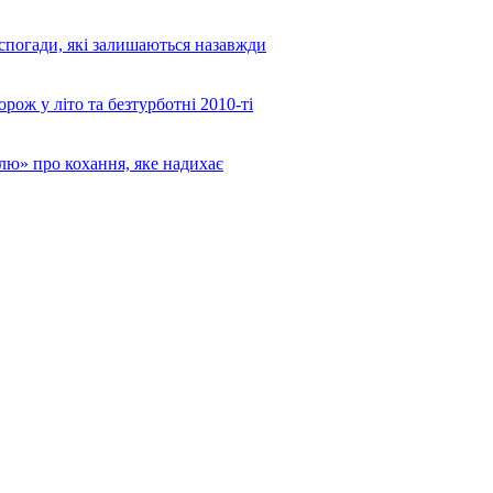
 спогади, які залишаються назавжди
ож у літо та безтурботні 2010-ті
лю» про кохання, яке надихає