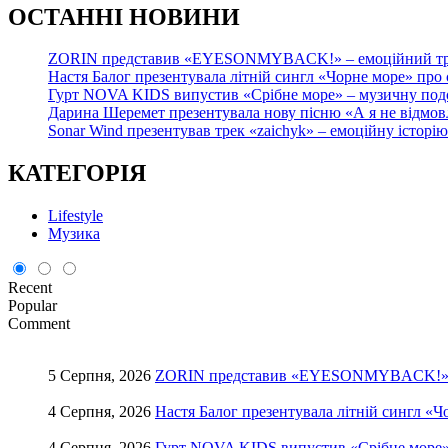
О
СТАННІ НОВИНИ
ZORIN представив «EYESONMYBACK!» – емоційний трек
Настя Балог презентувала літній сингл «Чорне море» про
Гурт NOVA KIDS випустив «Срібне море» – музичну подор
Дарина Шеремет презентувала нову пісню «А я не відмов
Sonar Wind презентував трек «zaichyk» – емоційну історі
КАТЕГОРІЯ
Lifestyle
Музика
Recent
Popular
Comment
5 Серпня, 2026
ZORIN представив «EYESONMYBACK!» – е
4 Серпня, 2026
Настя Балог презентувала літній сингл «Ч
4 Серпня, 2026
Гурт NOVA KIDS випустив «Срібне море» –