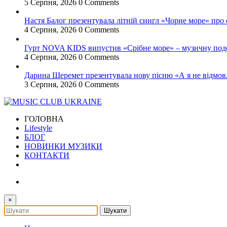
5 Серпня, 2026
0 Comments
Настя Балог презентувала літній сингл «Чорне море» про
4 Серпня, 2026
0 Comments
Гурт NOVA KIDS випустив «Срібне море» – музичну подор
4 Серпня, 2026
0 Comments
Дарина Шеремет презентувала нову пісню «А я не відмов
3 Серпня, 2026
0 Comments
ГОЛОВНА
Lifestyle
БЛОГ
НОВИНКИ МУЗИКИ
КОНТАКТИ
×