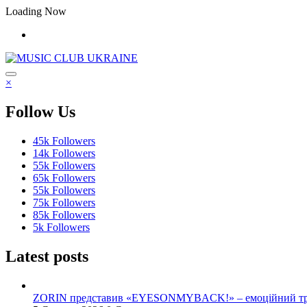
Перейти
Loading Now
до
контенту
×
Follow Us
45k
Followers
14k
Followers
55k
Followers
65k
Followers
55k
Followers
75k
Followers
85k
Followers
5k
Followers
Latest posts
ZORIN представив «EYESONMYBACK!» – емоційний трек