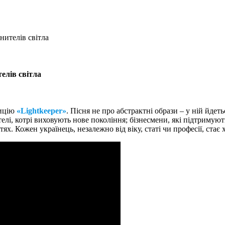
нителів світла
елів світла
зицію
«Lightkeeper»
. Пісня не про абстрактні образи – у ній йде
телі, котрі виховують нове покоління; бізнесмени, які підтримуют
ях. Кожен українець, незалежно від віку, статі чи професії, стає 