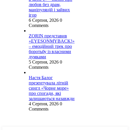
любов без драм,
маніпуляцій і зайвих
ігор
6 Серпня, 2026
0
Comments
ZORIN представив
«EYESONMYBACK!»
– емоційний трек про
боротьбу із власними
думками
5 Серпня, 2026
0
Comments
Настя Балог
презентувала літній
сингл «Чорне море»
про спогади, які
залишаються назавжди
4 Серпня, 2026
0
Comments