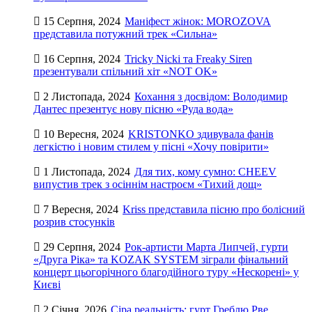
15 Серпня, 2024
Маніфест жінок: MOROZOVA
представила потужний трек «Сильна»
16 Серпня, 2024
Tricky Nicki та Freaky Siren
презентували спільний хіт «NOT OK»
2 Листопада, 2024
Кохання з досвідом: Володимир
Дантес презентує нову пісню «Руда вода»
10 Вересня, 2024
KRISTONKO здивувала фанів
легкістю і новим стилем у пісні «Хочу повірити»
1 Листопада, 2024
Для тих, кому сумно: CHEEV
випустив трек з осіннім настроєм «Тихий дощ»
7 Вересня, 2024
Kriss представила пісню про болісний
розрив стосунків
29 Серпня, 2024
Рок-артисти Марта Липчей, гурти
«Друга Ріка» та KOZAK SYSTEM зіграли фінальний
концерт цьогорічного благодійного туру «Нескорені» у
Києві
2 Січня, 2026
Сіра реальність: гурт Греблю Рве