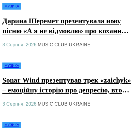
МУЗИКА
Дарина Шеремет презентувала нову
пісню «А я не відмовлю» про кохання,
яке надихає
3 Серпня, 2026
MUSIC CLUB UKRAINE
МУЗИКА
Sonar Wind презентував трек «zaichyk»
– емоційну історію про депресію, втому
та пошук виходу
3 Серпня, 2026
MUSIC CLUB UKRAINE
МУЗИКА