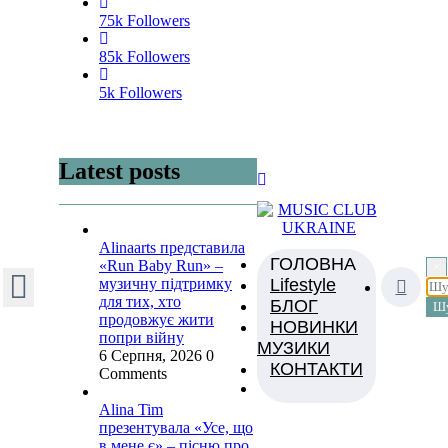
75k
Followers
85k
Followers
5k
Followers
Latest posts
Alinaarts представила
ГОЛОВНА
«Run Baby Run» –
×
музичну підтримку
Lifestyle
для тих, хто
БЛОГ
продовжує жити
НОВИНКИ
попри війну
МУЗИКИ
6 Серпня, 2026
0
КОНТАКТИ
Comments
Alina Tim
презентувала «Усе, що
в мене є» – пісню про