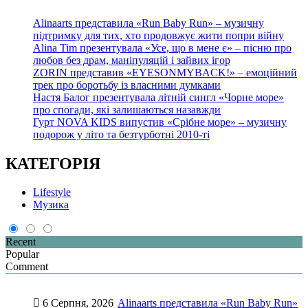
Alinaarts представила «Run Baby Run» – музичну
підтримку для тих, хто продовжує жити попри війну
Alina Tim презентувала «Усе, що в мене є» – пісню про
любов без драм, маніпуляцій і зайвих ігор
ZORIN представив «EYESONMYBACK!» – емоційний
трек про боротьбу із власними думками
Настя Балог презентувала літній сингл «Чорне море»
про спогади, які залишаються назавжди
Гурт NOVA KIDS випустив «Срібне море» – музичну
подорож у літо та безтурботні 2010-ті
КАТЕГОРІЯ
Lifestyle
Музика
Recent
Popular
Comment
6 Серпня, 2026
Alinaarts представила «Run Baby Run»