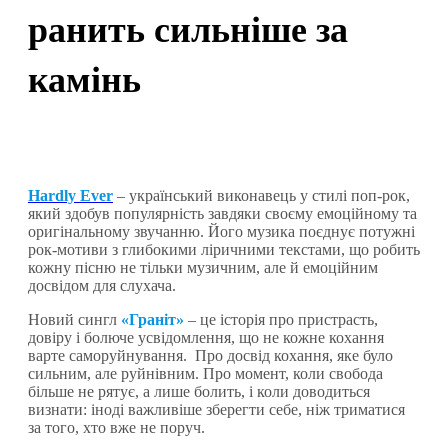
ранить сильніше за
камінь
Hardly Ever
– український виконавець у стилі поп-рок,
який здобув популярність завдяки своєму емоційному та
оригінальному звучанню. Його музика поєднує потужні
рок-мотиви з глибокими ліричними текстами, що робить
кожну пісню не тільки музичним, але й емоційним
досвідом для слухача.
Новий сингл
«Граніт»
– це історія про пристрасть,
довіру і болюче усвідомлення, що не кожне кохання
варте саморуйнування. Про досвід кохання, яке було
сильним, але руйнівним. Про момент, коли свобода
більше не рятує, а лише болить, і коли доводиться
визнати: іноді важливіше зберегти себе, ніж триматися
за того, хто вже не поруч.