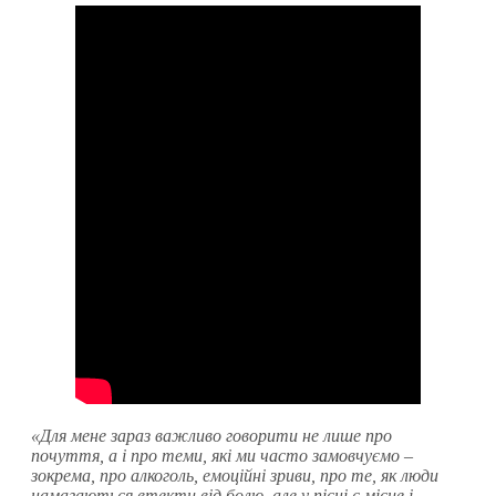
«Для мене зараз важливо говорити не лише про
почуття, а і про теми, які ми часто замовчуємо –
зокрема, про алкоголь, емоційні зриви, про те, як люди
намагаються втекти від болю, але у пісні є місце і