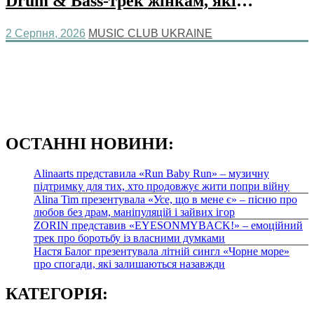
Drum & Bass-трек жінкам, які
надихають її рухатися вперед
2 Серпня, 2026
MUSIC CLUB UKRAINE
MUSIC CLUB UKRAINE – це музичний клуб України.
Приєднуйся до найсвіжіших музичних новинок!
О
СТАННІ НОВИНИ:
Alinaarts представила «Run Baby Run» – музичну
підтримку для тих, хто продовжує жити попри війну
Alina Tim презентувала «Усе, що в мене є» – пісню про
любов без драм, маніпуляцій і зайвих ігор
ZORIN представив «EYESONMYBACK!» – емоційний
трек про боротьбу із власними думками
Настя Балог презентувала літній сингл «Чорне море»
про спогади, які залишаються назавжди
КАТЕГОРІЯ: