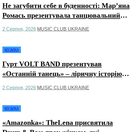
Не загубити себе в буденності: Мар’яна
Ромась презентувала танцювальний
сингл «Хіба ти та»
2 Серпня, 2026
MUSIC CLUB UKRAINE
МУЗИКА
Гурт VOLT BAND презентував
«Останній танець» – ліричну історію
про кохання та найдорожчі спогади
2 Серпня, 2026
MUSIC CLUB UKRAINE
МУЗИКА
«Amazonka»: TheLena присвятила