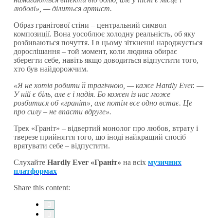
любові», — ділиться артист.
Образ гранітової стіни – центральний символ
композиції. Вона уособлює холодну реальність, об яку
розбиваються почуття. І в цьому зіткненні народжується
дорослішання – той момент, коли людина обирає
зберегти себе, навіть якщо доводиться відпустити того,
хто був найдорожчим.
«Я не хотів робити її трагічною, — каже Hardly Ever. —
У ній є біль, але є і надія. Бо кожен із нас може
розбитися об «граніт», але потім все одно встає. Це
про силу – не впасти вдруге».
Трек «Граніт» – відвертий монолог про любов, втрату і
тверезе прийняття того, що іноді найкращий спосіб
врятувати себе – відпустити.
Слухайте
Hardly Ever «Граніт»
на всіх
музичних
платформах
Share this content: