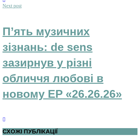
Next post
П’ять музичних
зізнань: de sens
зазирнув у різні
обличчя любові в
новому EP «26.26.26»
СХОЖІ ПУБЛІКАЦІЇ