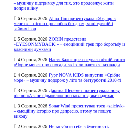
– музичну підтримку для тих, хто продовжує жити
попри війну
6 Серпня, 2026
Alina Tim презентувала «Усе, що в
мене є» – пісню про любов без драм, маніпуляцій і
зайвих ігор
5 Серпня, 2026
ZORIN представив
«EYESONMYBACK!» – емоційний трек про боротьбу із
власними думками
4 Серпня, 2026
Настя Балог презентувала літній сингл
«Чорне море» про спогади, які залишаються назавжди
4 Серпня, 2026
Гурт NOVA KIDS випустив «Срібне
море» – музичну подорож у літо та безтурботні 2010-ті
3 Серпня, 2026
Дарина Шеремет презентувала нову
пісню «А я не відмовлю» про кохання, яке надихає
3 Серпня, 2026
Sonar Wind презентував трек «zaichyk»
– емоційну історію про депресію, втому та пошук
виходу
2 Серпня, 2026
Не загубити себе в буденності: