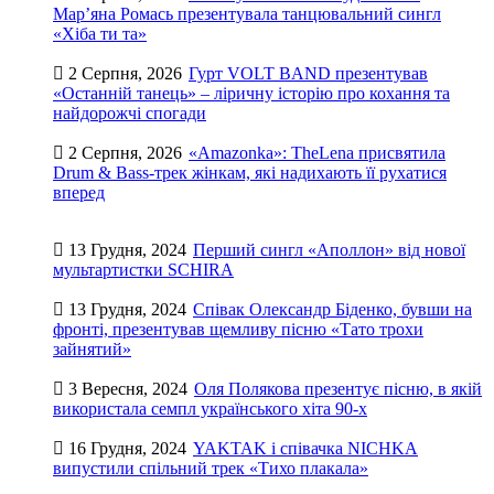
Мар’яна Ромась презентувала танцювальний сингл
«Хіба ти та»
2 Серпня, 2026
Гурт VOLT BAND презентував
«Останній танець» – ліричну історію про кохання та
найдорожчі спогади
2 Серпня, 2026
«Amazonka»: TheLena присвятила
Drum & Bass-трек жінкам, які надихають її рухатися
вперед
13 Грудня, 2024
Перший сингл «Аполлон» від нової
мультартистки SCHIRA
13 Грудня, 2024
Співак Олександр Біденко, бувши на
фронті, презентував щемливу пісню «Тато трохи
зайнятий»
3 Вересня, 2024
Оля Полякова презентує пісню, в якій
використала семпл українського хіта 90-х
16 Грудня, 2024
YAKTAK і співачка NICHKA
випустили спільний трек «Тихо плакала»