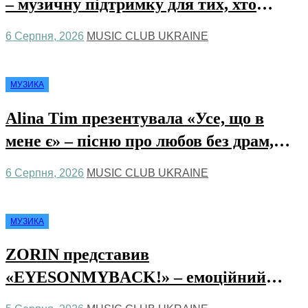
– музичну підтримку для тих, хто
продовжує жити попри війну
6 Серпня, 2026
MUSIC CLUB UKRAINE
МУЗИКА
Alina Tim презентувала «Усе, що в
мене є» – пісню про любов без драм,
маніпуляцій і зайвих ігор
6 Серпня, 2026
MUSIC CLUB UKRAINE
МУЗИКА
ZORIN представив
«EYESONMYBACK!» – емоційний
трек про боротьбу із власними