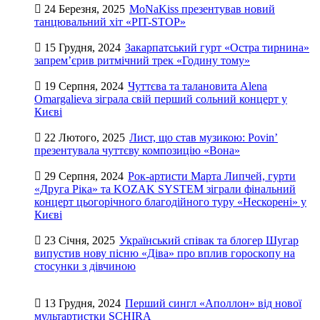
24 Березня, 2025
MoNaKiss презентував новий
танцювальний хіт «PIT-STOP»
15 Грудня, 2024
Закарпатський гурт «Остра тирнина»
запрем’єрив ритмічний трек «Годину тому»
19 Серпня, 2024
Чуттєва та талановита Alena
Omargalieva зіграла свій перший сольний концерт у
Києві
22 Лютого, 2025
Лист, що став музикою: Povin’
презентувала чуттєву композицію «Вона»
29 Серпня, 2024
Рок-артисти Марта Липчей, гурти
«Друга Ріка» та KOZAK SYSTEM зіграли фінальний
концерт цьогорічного благодійного туру «Нескорені» у
Києві
23 Січня, 2025
Український співак та блогер Шугар
випустив нову пісню «Діва» про вплив гороскопу на
стосунки з дівчиною
13 Грудня, 2024
Перший сингл «Аполлон» від нової
мультартистки SCHIRA