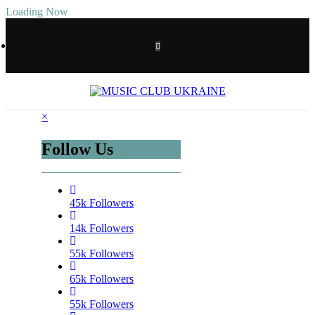
Перейти
Loading Now
до
контенту
×
Follow Us
45k
Followers
14k
Followers
55k
Followers
65k
Followers
55k
Followers