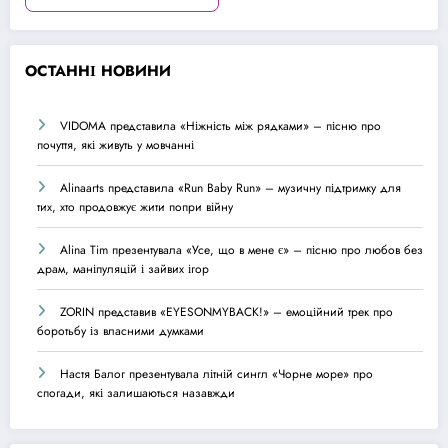
О
СТАННІ НОВИНИ
VIDOMA представила «Ніжність між рядками» – пісню про
почуття, які живуть у мовчанні
Alinaarts представила «Run Baby Run» – музичну підтримку для
тих, хто продовжує жити попри війну
Alina Tim презентувала «Усе, що в мене є» – пісню про любов без
драм, маніпуляцій і зайвих ігор
ZORIN представив «EYESONMYBACK!» – емоційний трек про
боротьбу із власними думками
Настя Балог презентувала літній сингл «Чорне море» про
спогади, які залишаються назавжди