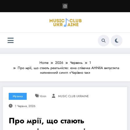
Перейти
до
контенту
Home
2026
Червень
1
Про мрії, що стають реальністю: юна співачка AHNIIA випустила
натхненний сингл «Чарівно так»
Музика
Кліп
MUSIC CLUB UKRAINE
1 Червня, 2026
Про мрії, що стають