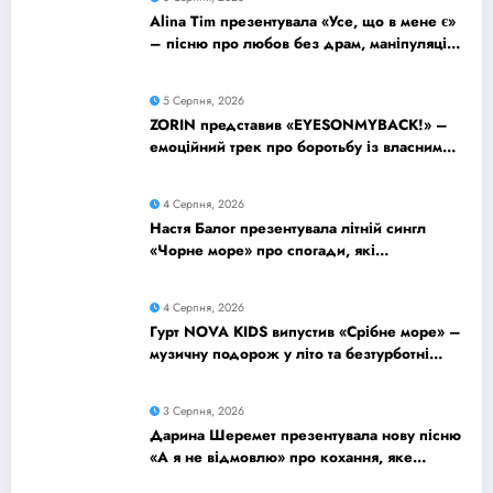
Alina Tim презентувала «Усе, що в мене є»
– пісню про любов без драм, маніпуляцій
і зайвих ігор
5 Серпня, 2026
ZORIN представив «EYESONMYBACK!» –
емоційний трек про боротьбу із власними
думками
4 Серпня, 2026
Настя Балог презентувала літній сингл
«Чорне море» про спогади, які
залишаються назавжди
4 Серпня, 2026
Гурт NOVA KIDS випустив «Срібне море» –
музичну подорож у літо та безтурботні
2010-ті
3 Серпня, 2026
Дарина Шеремет презентувала нову пісню
«А я не відмовлю» про кохання, яке
надихає