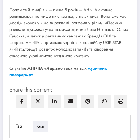
Попри свій юний вік – лише 8 років – AHNIIA активно
розвивається не лише як співачка, а як актриса. Вона вже має
досвід зйомок у кіно та рекламі, зокрема у фільмі «Песики»
разом із відомими українськими зірками Леся Нікітюк та Ольга
Сумська, а також у рекламних кампаніях брендів OLX та
Цетрин. AHNIIA є артисткою українського лейблу UKIE STAR,
який підтримує розвиток молодих талантів та створення
сучасного українського музичного контенту.
Слухайте
AHNIIA «Чарівно так»
на всіх
музичних
платформах
Share this content:
Tag
Кліп