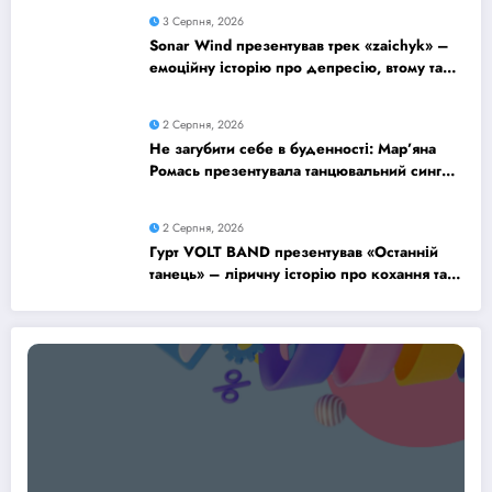
3 Серпня, 2026
Sonar Wind презентував трек «zaichyk» –
емоційну історію про депресію, втому та
пошук виходу
2 Серпня, 2026
Не загубити себе в буденності: Мар’яна
Ромась презентувала танцювальний сингл
«Хіба ти та»
2 Серпня, 2026
Гурт VOLT BAND презентував «Останній
танець» – ліричну історію про кохання та
найдорожчі спогади