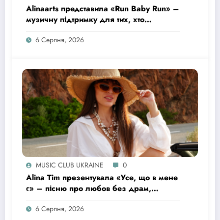
Alinaarts представила «Run Baby Run» –
музичну підтримку для тих, хто
продовжує жити попри війну
6 Серпня, 2026
MUSIC CLUB UKRAINE
0
Alina Tim презентувала «Усе, що в мене
є» – пісню про любов без драм,
маніпуляцій і зайвих ігор
6 Серпня, 2026