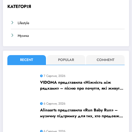
КАТЕГОРІЯ
Lifestyle
Музика
RECENT
POPULAR
COMMENT
7 Серпня, 2026
VIDOMA представила «Ніжність між
рядками» – пісню про почуття, які живуть
у мовчанні
6 Серпня, 2026
Alinaarts представила «Run Baby Run» –
музичну підтримку для тих, хто продовжує
жити попри війну
6 Серпня, 2026