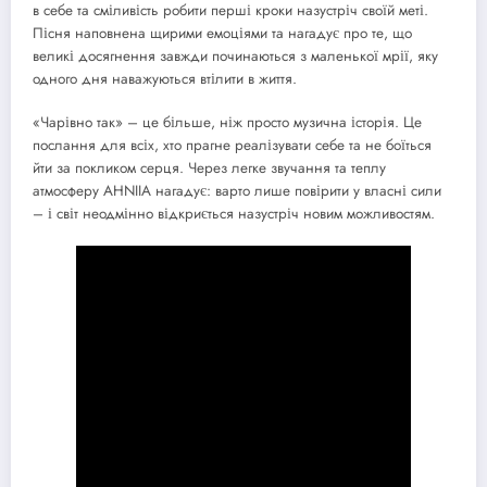
в себе та сміливість робити перші кроки назустріч своїй меті.
Пісня наповнена щирими емоціями та нагадує про те, що
великі досягнення завжди починаються з маленької мрії, яку
одного дня наважуються втілити в життя.
«Чарівно так» – це більше, ніж просто музична історія. Це
послання для всіх, хто прагне реалізувати себе та не боїться
йти за покликом серця. Через легке звучання та теплу
атмосферу AHNIIA нагадує: варто лише повірити у власні сили
– і світ неодмінно відкриється назустріч новим можливостям.