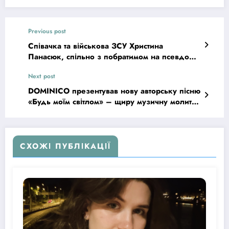
Previous post
Співачка та військова ЗСУ Христина
Панасюк, спільно з побратимом на псевдо
Frost, презентувала кліп та remake пісні
Next post
«Вірні завжди»
DOMINICO презентував нову авторську пісню
«Будь моїм світлом» – щиру музичну молитву
сучасної людини
СХОЖІ ПУБЛІКАЦІЇ