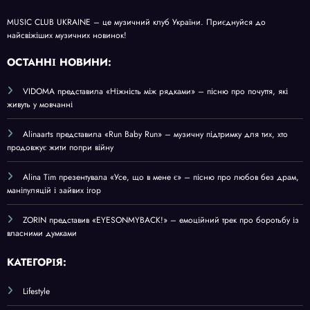
MUSIC CLUB UKRAINE – це музичний клуб України. Приєднуйся до
найсвіжіших музичних новинок!
О
СТАННІ НОВИНИ:
VIDOMA представила «Ніжність між рядками» – пісню про почуття, які
живуть у мовчанні
Alinaarts представила «Run Baby Run» – музичну підтримку для тих, хто
продовжує жити попри війну
Alina Tim презентувала «Усе, що в мене є» – пісню про любов без драм,
маніпуляцій і зайвих ігор
ZORIN представив «EYESONMYBACK!» – емоційний трек про боротьбу із
власними думками
КАТЕГОРІЯ:
Lifestyle