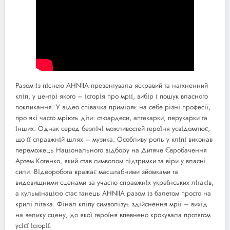
Разом із піснею AHNIIA презентувала яскравий та натхненний
кліп, у центрі якого – історія про мрії, вибір і пошук власного
покликання. У відео співачка приміряє на себе різні професії,
про які часто мріють діти: стюардеси, аптекарки, перукарки та
інших. Однак серед безлічі можливостей героїня усвідомлює,
що її справжній шлях – музика. Особливу роль у кліпі виконав
переможець Національного відбору на Дитяче Євробачення
Артем Котенко, який став символом підтримки та віри у власні
сили. Відеоробота вражає масштабними зйомками та
видовищними сценами за участю справжніх українських літаків,
а кульмінацією стає танець AHNIIA разом із балетом просто на
крилі літака. Фінал кліпу символізує здійснення мрії – вихід
на велику сцену, до якої героїня впевнено крокувала протягом
усієї історії.