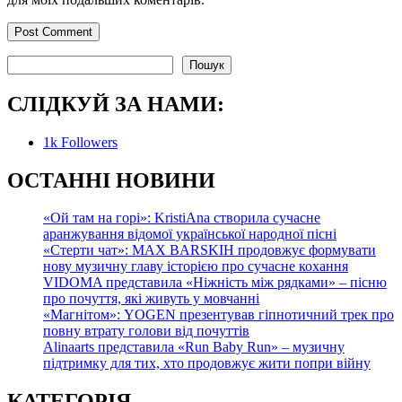
Пошук
Пошук
СЛІДКУЙ ЗА НАМИ:
1k
Followers
О
СТАННІ НОВИНИ
«Ой там на горі»: KristiAna створила сучасне
аранжування відомої української народної пісні
«Стерти чат»: MAX BARSKIH продовжує формувати
нову музичну главу історією про сучасне кохання
VIDOMA представила «Ніжність між рядками» – пісню
про почуття, які живуть у мовчанні
«Магнітом»: YOGEN презентував гіпнотичний трек про
повну втрату голови від почуттів
Alinaarts представила «Run Baby Run» – музичну
підтримку для тих, хто продовжує жити попри війну
КАТЕГОРІЯ