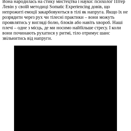
Вона народилась на стику мистецтва і науки: психолог Пітер
Левін у своїй методиці Somatic Experiencing довів, що
непрожиті емоції закарбовуються в тілі як напруга. Якщо їх не
розрядити через рух чи тілесні практики – вони можуть
проявлятись у вигляді болю, блоків або навіть хвороб. Наші
плечі – одне з місць, де ми носимо найбільше стресу. І коли
вони починають рухатися у ритмі, тіло отримує шанс
звільнитись від напруги.