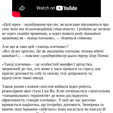
«Цей трек – нагадування про те, як важливо піклуватися про
своє тіло та психоемоційний стан вчасно. І робити це можна
не через складні практики, а через такого роду динамічні
практики як – танці плечима», — ділиться співачка.
Але що ж таке цей «танець плечима»?
«Все дуже просто. Це як знизувати плечима, тільки вдвічі
швидше!», — пояснює саундпродюсер цього треку Ігор Потяг.
«Танці плечима» – це особистий маніфест артистки,
звернений до тих, хто живе у часи тривоги та стресу, але
прагне допомогти собі та своєму тілу допрожити та
відпустити тяжкі емоції.
Також разом з новим синглом вийшла відео робота,
режисеркою якої стала Lisa Bo. Кліп починається з консиліуму
«танцювальних терапевтів» де вони досліджують
ефективність «танців плечима». У цей же час раптово
вривається пацієнтка, що потребує допомоги. Зневірена та
маючи лиш бажання «забутись» вона вагається чи взагалі їй