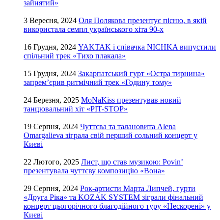
зайнятий»
3 Вересня, 2024
Оля Полякова презентує пісню, в якій
використала семпл українського хіта 90-х
16 Грудня, 2024
YAKTAK і співачка NICHKA випустили
спільний трек «Тихо плакала»
15 Грудня, 2024
Закарпатський гурт «Остра тирнина»
запрем’єрив ритмічний трек «Годину тому»
24 Березня, 2025
MoNaKiss презентував новий
танцювальний хіт «PIT-STOP»
19 Серпня, 2024
Чуттєва та талановита Alena
Omargalieva зіграла свій перший сольний концерт у
Києві
22 Лютого, 2025
Лист, що став музикою: Povin’
презентувала чуттєву композицію «Вона»
29 Серпня, 2024
Рок-артисти Марта Липчей, гурти
«Друга Ріка» та KOZAK SYSTEM зіграли фінальний
концерт цьогорічного благодійного туру «Нескорені» у
Києві