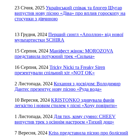
23 Січня, 2025
Український співак та блогер Шугар
випустив нову пісню «Діва» про вплив гороскопу на
стосунки з дівчиною
13 Грудня, 2024
Перший сингл «Аполлон» від нової
мультартистки SCHIRA
15 Серпня, 2024
Маніфест жінок: MOROZOVA
представила потужний трек «Сильна»
16 Серпня, 2024
Tricky Nicki та Freaky Siren
презентували спільний хіт «NOT OK»
2 Листопада, 2024
Кохання з досвідом: Володимир
Дантес презентує нову пісню «Руда вода»
10 Вересня, 2024
KRISTONKO здивувала фанів
легкістю і новим стилем у пісні «Хочу повірити»
1 Листопада, 2024
Для тих, кому сумно: CHEEV
випустив трек з осіннім настроєм «Тихий дощ»
7 Вересня, 2024
Kriss представила пісню про болісний