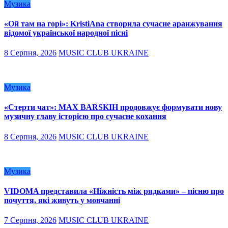
Музика
«Ой там на горі»: KristiAna створила сучасне аранжування
відомої української народної пісні
8 Серпня, 2026
MUSIC CLUB UKRAINE
Музика
«Стерти чат»: MAX BARSKIH продовжує формувати нову
музичну главу історією про сучасне кохання
8 Серпня, 2026
MUSIC CLUB UKRAINE
Музика
VIDOMA представила «Ніжність між рядками» – пісню про
почуття, які живуть у мовчанні
7 Серпня, 2026
MUSIC CLUB UKRAINE