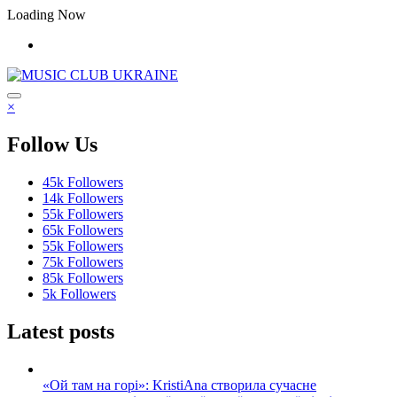
Перейти
Loading Now
до
контенту
×
Follow Us
45k
Followers
14k
Followers
55k
Followers
65k
Followers
55k
Followers
75k
Followers
85k
Followers
5k
Followers
Latest posts
«Ой там на горі»: KristiAna створила сучасне