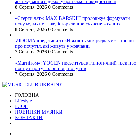
аранжування відомої української народної пісні
8 Серпня, 2026
0 Comments
«Стерти чат»: MAX BARSKIH продовжує формувати
нову музичну главу історією про сучасне кохання
8 Серпня, 2026
0 Comments
VIDOMA представила «Ніжність між рядками» – пісню
про почуття, які живуть у мовчанні
7 Серпня, 2026
0 Comments
«Магнітом»: YOGEN презентував гіпнотичний трек про
повну втрату голови від почуттів
7 Серпня, 2026
0 Comments
ГОЛОВНА
Lifestyle
БЛОГ
НОВИНКИ МУЗИКИ
КОНТАКТИ