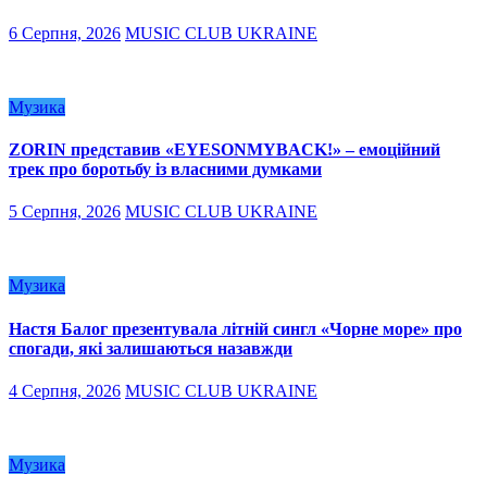
6 Серпня, 2026
MUSIC CLUB UKRAINE
Музика
ZORIN представив «EYESONMYBACK!» – емоційний
трек про боротьбу із власними думками
5 Серпня, 2026
MUSIC CLUB UKRAINE
Музика
Настя Балог презентувала літній сингл «Чорне море» про
спогади, які залишаються назавжди
4 Серпня, 2026
MUSIC CLUB UKRAINE
Музика