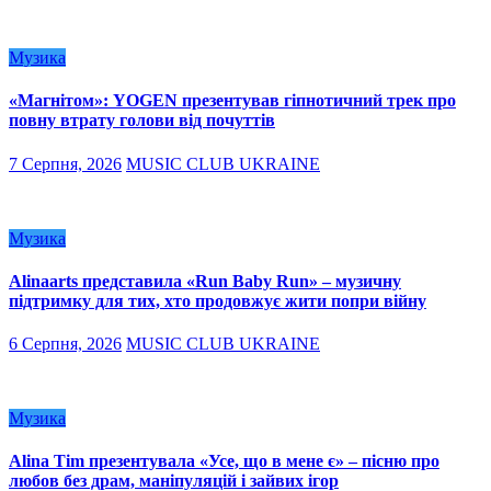
Музика
«Магнітом»: YOGEN презентував гіпнотичний трек про
повну втрату голови від почуттів
7 Серпня, 2026
MUSIC CLUB UKRAINE
Музика
Alinaarts представила «Run Baby Run» – музичну
підтримку для тих, хто продовжує жити попри війну
6 Серпня, 2026
MUSIC CLUB UKRAINE
Музика
Alina Tim презентувала «Усе, що в мене є» – пісню про
любов без драм, маніпуляцій і зайвих ігор