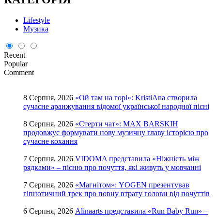
Lifestyle
Музика
Recent
Popular
Comment
8 Серпня, 2026
«Ой там на горі»: KristiAna створила
сучасне аранжування відомої української народної пісні
8 Серпня, 2026
«Стерти чат»: MAX BARSKIH
продовжує формувати нову музичну главу історією про
сучасне кохання
7 Серпня, 2026
VIDOMA представила «Ніжність між
рядками» – пісню про почуття, які живуть у мовчанні
7 Серпня, 2026
«Магнітом»: YOGEN презентував
гіпнотичний трек про повну втрату голови від почуттів
6 Серпня, 2026
Alinaarts представила «Run Baby Run» –