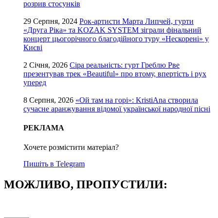
розрив стосунків
29 Серпня, 2024
Рок-артисти Марта Липчей, гурти
«Друга Ріка» та KOZAK SYSTEM зіграли фінальний
концерт цьогорічного благодійного туру «Нескорені» у
Києві
2 Січня, 2026
Сіра реальність: гурт Греблю Рве
презентував трек «Beautiful» про втому, впертість і рух
уперед
8 Серпня, 2026
«Ой там на горі»: KristiAna створила
сучасне аранжування відомої української народної пісні
РЕКЛАМА
Хочете розмістити матеріал?
Пишіть в Telegram
МОЖЛИВО, ПРОПУСТИЛИ: