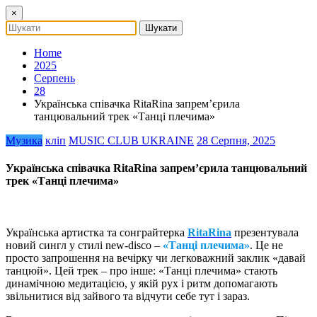
×
Home
2025
Серпень
28
Українська співачка RitaRina запрем’єрила
танцювальний трек «Танці плечима»
Музика
кліп
MUSIC CLUB UKRAINE
28 Серпня, 2025
Українська співачка RitaRina запрем’єрила танцювальний
трек «Танці плечима»
Українська артистка та сонграйтерка
RitaRina
презентувала
новий сингл у стилі new-disco –
«Танці плечима»
. Це не
просто запрошення на вечірку чи легковажний заклик «давай
танцюй». Цей трек – про інше: «Танці плечима» стають
динамічною медитацією, у якій рух і ритм допомагають
звільнитися від зайвого та відчути себе тут і зараз.