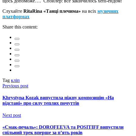
щось допоможе…. Спойлер: все закінчилось хепі-ендом!
Слухайте
RitaRina «Танці плечима»
на всіх
музичних
платформах
Share this content:
Tag
кліп
Previous post
Khrystyna Kozak випустила ніжну композицію «На
відстані» про силу теплих почуттів
Next post
«Смак-печаль»: DOROFEEVA та POSITIFF випустили
спільний трек вперше за п’ять років