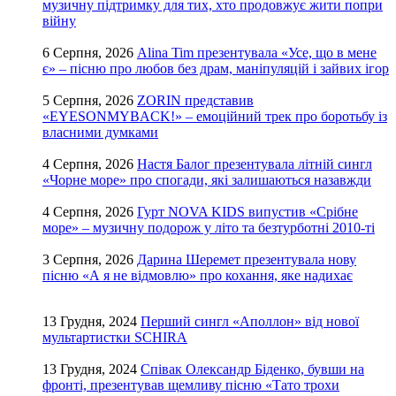
музичну підтримку для тих, хто продовжує жити попри
війну
6 Серпня, 2026
Alina Tim презентувала «Усе, що в мене
є» – пісню про любов без драм, маніпуляцій і зайвих ігор
5 Серпня, 2026
ZORIN представив
«EYESONMYBACK!» – емоційний трек про боротьбу із
власними думками
4 Серпня, 2026
Настя Балог презентувала літній сингл
«Чорне море» про спогади, які залишаються назавжди
4 Серпня, 2026
Гурт NOVA KIDS випустив «Срібне
море» – музичну подорож у літо та безтурботні 2010-ті
3 Серпня, 2026
Дарина Шеремет презентувала нову
пісню «А я не відмовлю» про кохання, яке надихає
13 Грудня, 2024
Перший сингл «Аполлон» від нової
мультартистки SCHIRA
13 Грудня, 2024
Співак Олександр Біденко, бувши на
фронті, презентував щемливу пісню «Тато трохи