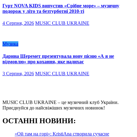
Гурт NOVA KIDS випустив «Срібне море» – музичну
подорож у літо та безтурботні 2010-ті
4 Серпня, 2026
MUSIC CLUB UKRAINE
Музика
Дарина Шеремет презентувала нову пісню «А я не
відмовлю» про кохання, яке надихає
3 Серпня, 2026
MUSIC CLUB UKRAINE
MUSIC CLUB UKRAINE – це музичний клуб України.
Приєднуйся до найсвіжіших музичних новинок!
О
СТАННІ НОВИНИ:
«Ой там на горі»: KristiAna створила сучасне