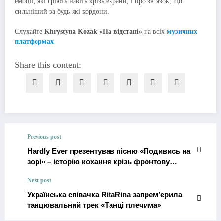
емоції, які гріють навіть крізь екрани, і про зв’язок, що
сильніший за будь-які кордони.
Слухайте
Khrystyna Kozak «На відстані»
на всіх
музичних
платформах
Share this content:
Previous post
Hardly Ever презентував пісню «Подивись на
зорі» – історію кохання крізь фронтову
відстань
Next post
Українська співачка RitaRina запрем’єрила
танцювальний трек «Танці плечима»