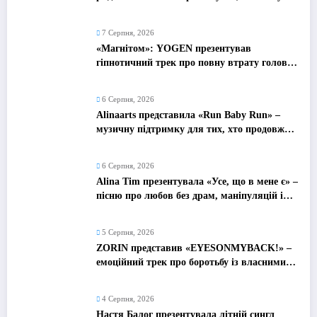
у мовчанні
7 Серпня, 2026
«Магнітом»: YOGEN презентував
гіпнотичний трек про повну втрату голови
від почуттів
6 Серпня, 2026
Alinaarts представила «Run Baby Run» –
музичну підтримку для тих, хто продовжує
жити попри війну
6 Серпня, 2026
Alina Tim презентувала «Усе, що в мене є» –
пісню про любов без драм, маніпуляцій і
зайвих ігор
5 Серпня, 2026
ZORIN представив «EYESONMYBACK!» –
емоційний трек про боротьбу із власними
думками
4 Серпня, 2026
Настя Балог презентувала літній сингл