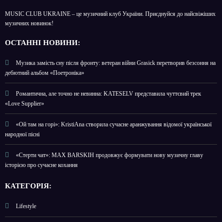
MUSIC CLUB UKRAINE – це музичний клуб України. Приєднуйся до найсвіжіших
музичних новинок!
О
СТАННІ НОВИНИ:
Музика замість сну після фронту: ветеран війни Grasick перетворив безсоння на
дебютний альбом «Поетроніка»
Романтична, але точно не невинна: KATESELV представила чуттєвий трек
«Love Supplier»
«Ой там на горі»: KristiAna створила сучасне аранжування відомої української
народної пісні
«Стерти чат»: MAX BARSKIH продовжує формувати нову музичну главу
історією про сучасне кохання
КАТЕГОРІЯ:
Lifestyle