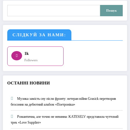
Пошук
Пошук
СЛІДКУЙ ЗА НАМИ:
1k
Followers
О
СТАННІ НОВИНИ
Музика замість сну після фронту: ветеран війни Grasick перетворив
безсоння на дебютний альбом «Поетроніка»
Романтична, але точно не невинна: KATESELV представила чуттєвий
трек «Love Supplier»