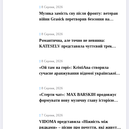
8 Серпня, 2026
Музика замість сну після фронту: ветеран
війни Grasick перетворив безсоння на
дебютний альбом «Поетроніка»
8 Серпня, 2026
Романтична, але точно не невинна:
KATESELV представила чуттєвий трек
«Love Supplier»
8 Серпня, 2026
«Ой там на горі»: KristiAna створила
сучасне аранжування відомої української
народної пісні
8 Серпня, 2026
«Стерти чат»: MAX BARSKIH продовжує
формувати нову музичну главу історією
про сучасне кохання
7 Серпня, 2026
VIDOMA представила «Ніжність між
рядками» – пісню про почуття, які живуть