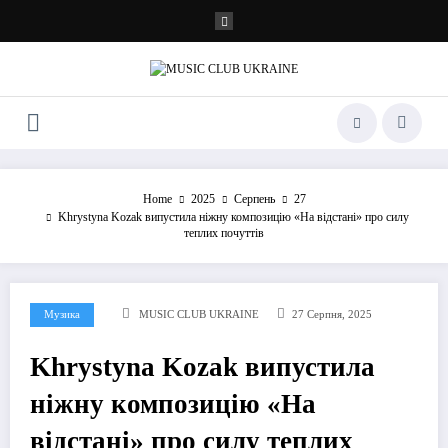
Перейти
до
контенту
Home
2025
Серпень
27
Khrystyna Kozak випустила ніжну композицію «На відстані» про силу
теплих почуттів
Музика
MUSIC CLUB UKRAINE
27 Серпня, 2025
Khrystyna Kozak випустила
ніжну композицію «На
відстані» про силу теплих