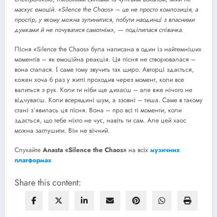
маскує емоцій. «Silence the Chaos» – це не просто композиція, а
простір, у якому можна зупинитися, побути наодинці з власними
думками й не почуватися самотнім», — поділилася співачка.
Пісня «Silence the Chaos» була написана в один із найтемніших
моментів – як емоційна реакція. Ця пісня не створювалася –
вона сталася. І саме тому звучить так щиро. Авторці здається,
кожен хоча б раз у житті проходив через момент, коли все
валиться з рук. Коли ти ніби ще дихаєш – але вже нічого не
відчуваєш. Коли всередині шум, а ззовні – тиша. Саме в такому
стані з’явилась ця пісня. Вона – про всі ті моменти, коли
здається, що тебе ніхто не чує, навіть ти сам. Але цей хаос
можна заглушити. Він не вічний.
Слухайте
Anasta «Silence the Chaos»
на всіх
музичних
платформах
Share this content: