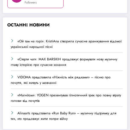
Followers
О
СТАННІ НОВИНИ
«Ой там на горі»: KristiAna створила сучасне аранжування відомої
української народної пісні
«Стерти чат»: MAX BARSKIH продовжує формувати нову музичну
главу історією про сучасне кохання
VIDOMA представила «Ніжність між рядками» – пісню про
почуття, які живуть у мовчанні
«Магнітом»: YOGEN презентував гіпнотичний трек про повну втрату
голови від почуттів
Alinaarts представила «Run Baby Run» – музичну підтримку для
тих, хто продовжує жити попри війну