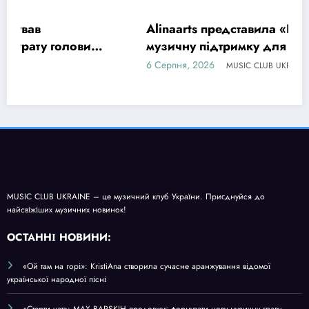
Alinaarts представила «Run Baby Run» –
МУЗИКА
музичну підтримку для тих, хто продовжує
жити попри війну
6 Серпня, 2026
MUSIC CLUB UKRAINE
MUSIC CLUB UKRAINE – це музичний клуб України. Приєднуйся до
найсвіжіших музичних новинок!
О
СТАННІ НОВИНИ:
«Ой там на горі»: KristiAna створила сучасне аранжування відомої
української народної пісні
«Стерти чат»: MAX BARSKIH продовжує формувати нову музичну главу