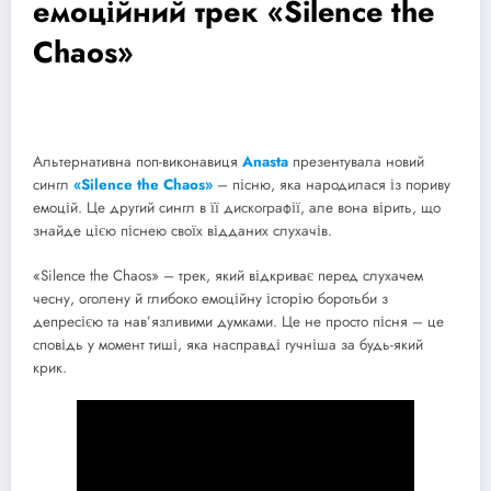
емоційний трек «Silence the
Chaos»
Альтернативна поп-виконавиця
Anasta
презентувала новий
сингл
«Silence the Chaos»
– пісню, яка народилася із пориву
емоцій. Це другий сингл в її дискографії, але вона вірить, що
знайде цією піснею своїх відданих слухачів.
«Silence the Chaos» – трек, який відкриває перед слухачем
чесну, оголену й глибоко емоційну історію боротьби з
депресією та нав’язливими думками. Це не просто пісня – це
сповідь у момент тиші, яка насправді гучніша за будь-який
крик.