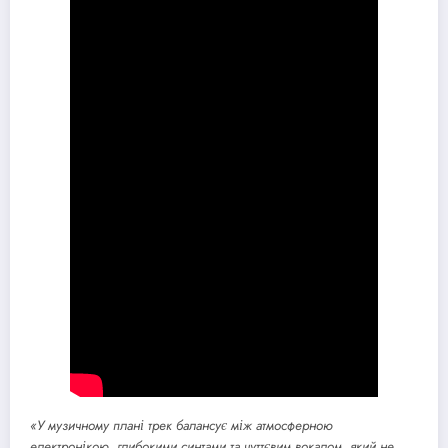
«У музичному плані трек балансує між атмосферною
електронікою, глибокими синтами та чуттєвим вокалом, який не