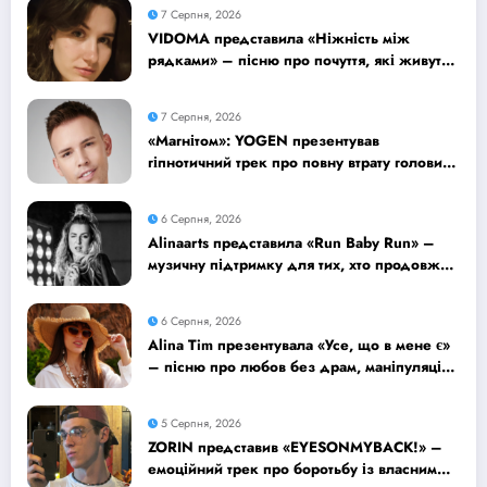
7 Серпня, 2026
VIDOMA представила «Ніжність між
рядками» – пісню про почуття, які живуть
у мовчанні
7 Серпня, 2026
«Магнітом»: YOGEN презентував
гіпнотичний трек про повну втрату голови
від почуттів
6 Серпня, 2026
Alinaarts представила «Run Baby Run» –
музичну підтримку для тих, хто продовжує
жити попри війну
6 Серпня, 2026
Alina Tim презентувала «Усе, що в мене є»
– пісню про любов без драм, маніпуляцій
і зайвих ігор
5 Серпня, 2026
ZORIN представив «EYESONMYBACK!» –
емоційний трек про боротьбу із власними