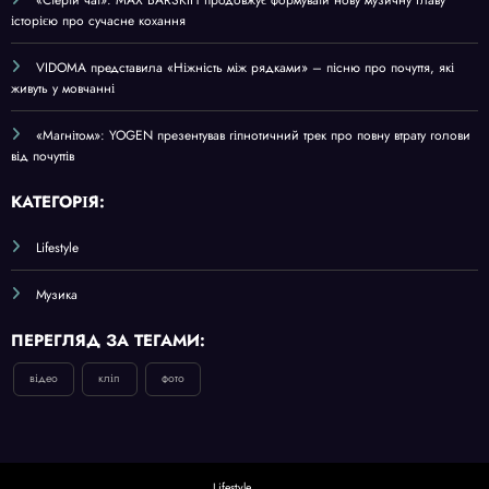
історією про сучасне кохання
VIDOMA представила «Ніжність між рядками» – пісню про почуття, які
живуть у мовчанні
«Магнітом»: YOGEN презентував гіпнотичний трек про повну втрату голови
від почуттів
КАТЕГОРІЯ:
Lifestyle
Музика
ПЕРЕГЛЯД ЗА ТЕГАМИ:
відео
кліп
фото
Lifestyle