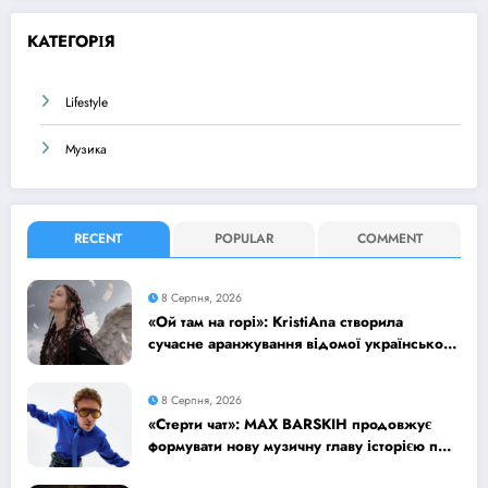
КАТЕГОРІЯ
Lifestyle
Музика
RECENT
POPULAR
COMMENT
8 Серпня, 2026
«Ой там на горі»: KristiAna створила
сучасне аранжування відомої української
народної пісні
8 Серпня, 2026
«Стерти чат»: MAX BARSKIH продовжує
формувати нову музичну главу історією про
сучасне кохання