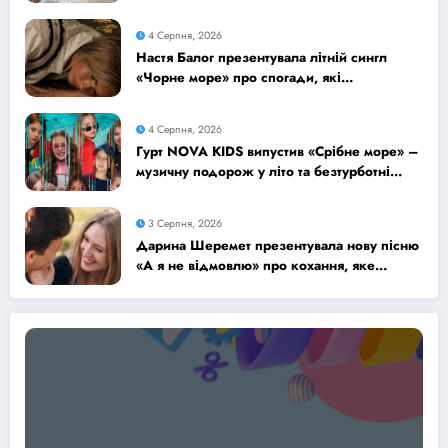
думками
4 Серпня, 2026
Настя Балог презентувала літній сингл
«Чорне море» про спогади, які
залишаються назавжди
4 Серпня, 2026
Гурт NOVA KIDS випустив «Срібне море» –
музичну подорож у літо та безтурботні
2010-ті
3 Серпня, 2026
Дарина Шеремет презентувала нову пісню
«А я не відмовлю» про кохання, яке
надихає