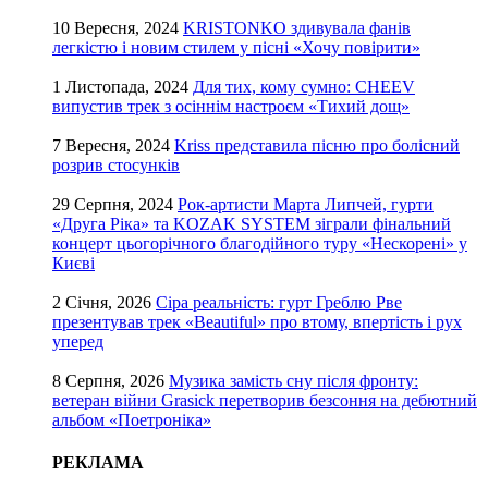
10 Вересня, 2024
KRISTONKO здивувала фанів
легкістю і новим стилем у пісні «Хочу повірити»
1 Листопада, 2024
Для тих, кому сумно: CHEEV
випустив трек з осіннім настроєм «Тихий дощ»
7 Вересня, 2024
Kriss представила пісню про болісний
розрив стосунків
29 Серпня, 2024
Рок-артисти Марта Липчей, гурти
«Друга Ріка» та KOZAK SYSTEM зіграли фінальний
концерт цьогорічного благодійного туру «Нескорені» у
Києві
2 Січня, 2026
Сіра реальність: гурт Греблю Рве
презентував трек «Beautiful» про втому, впертість і рух
уперед
8 Серпня, 2026
Музика замість сну після фронту:
ветеран війни Grasick перетворив безсоння на дебютний
альбом «Поетроніка»
РЕКЛАМА