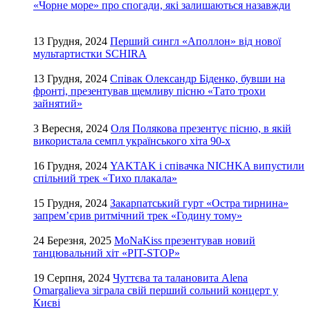
«Чорне море» про спогади, які залишаються назавжди
13 Грудня, 2024
Перший сингл «Аполлон» від нової
мультартистки SCHIRA
13 Грудня, 2024
Співак Олександр Біденко, бувши на
фронті, презентував щемливу пісню «Тато трохи
зайнятий»
3 Вересня, 2024
Оля Полякова презентує пісню, в якій
використала семпл українського хіта 90-х
16 Грудня, 2024
YAKTAK і співачка NICHKA випустили
спільний трек «Тихо плакала»
15 Грудня, 2024
Закарпатський гурт «Остра тирнина»
запрем’єрив ритмічний трек «Годину тому»
24 Березня, 2025
MoNaKiss презентував новий
танцювальний хіт «PIT-STOP»
19 Серпня, 2024
Чуттєва та талановита Alena
Omargalieva зіграла свій перший сольний концерт у
Києві