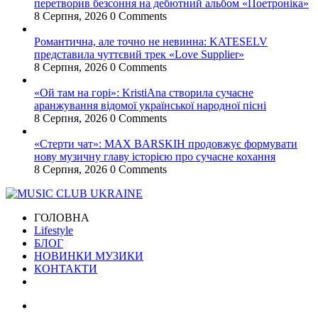
перетворив безсоння на дебютний альбом «Поетроніка»
8 Серпня, 2026
0 Comments
Романтична, але точно не невинна: KATESELV
представила чуттєвий трек «Love Supplier»
8 Серпня, 2026
0 Comments
«Ой там на горі»: KristiAna створила сучасне
аранжування відомої української народної пісні
8 Серпня, 2026
0 Comments
«Стерти чат»: MAX BARSKIH продовжує формувати
нову музичну главу історією про сучасне кохання
8 Серпня, 2026
0 Comments
ГОЛОВНА
Lifestyle
БЛОГ
НОВИНКИ МУЗИКИ
КОНТАКТИ