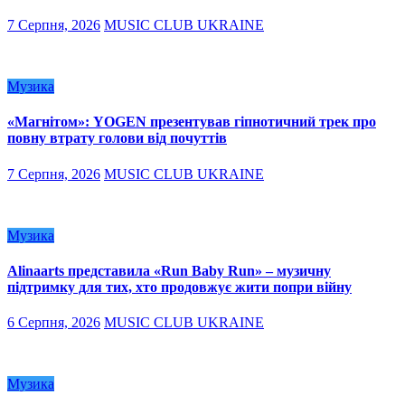
7 Серпня, 2026
MUSIC CLUB UKRAINE
Музика
«Магнітом»: YOGEN презентував гіпнотичний трек про
повну втрату голови від почуттів
7 Серпня, 2026
MUSIC CLUB UKRAINE
Музика
Alinaarts представила «Run Baby Run» – музичну
підтримку для тих, хто продовжує жити попри війну
6 Серпня, 2026
MUSIC CLUB UKRAINE
Музика