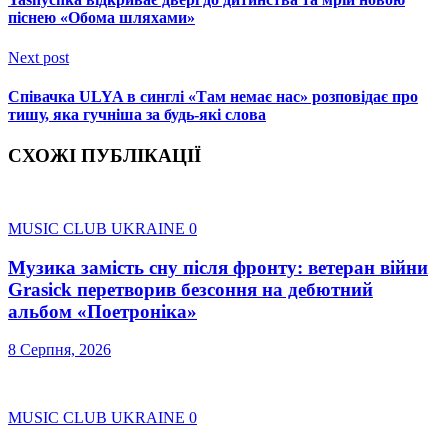
піснею «Обома шляхами»
Next post
Співачка ULYA в синглі «Там немає нас» розповідає про
тишу, яка гучніша за будь-які слова
СХОЖІ ПУБЛІКАЦІЇ
MUSIC CLUB UKRAINE
0
Музика замість сну після фронту: ветеран війни
Grasick перетворив безсоння на дебютний
альбом «Поетроніка»
8 Серпня, 2026
MUSIC CLUB UKRAINE
0