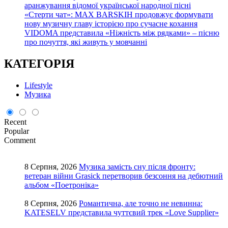
аранжування відомої української народної пісні
«Стерти чат»: MAX BARSKIH продовжує формувати
нову музичну главу історією про сучасне кохання
VIDOMA представила «Ніжність між рядками» – пісню
про почуття, які живуть у мовчанні
КАТЕГОРІЯ
Lifestyle
Музика
Recent
Popular
Comment
8 Серпня, 2026
Музика замість сну після фронту:
ветеран війни Grasick перетворив безсоння на дебютний
альбом «Поетроніка»
8 Серпня, 2026
Романтична, але точно не невинна:
KATESELV представила чуттєвий трек «Love Supplier»