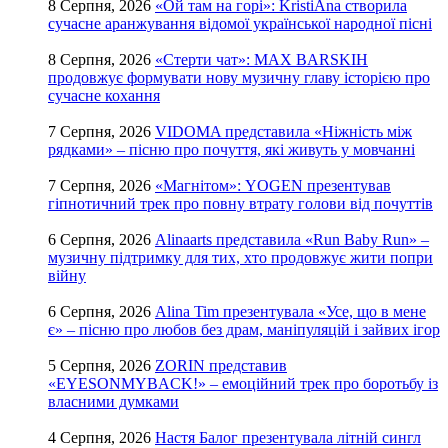
8 Серпня, 2026
«Ой там на горі»: KristiAna створила
сучасне аранжування відомої української народної пісні
8 Серпня, 2026
«Стерти чат»: MAX BARSKIH
продовжує формувати нову музичну главу історією про
сучасне кохання
7 Серпня, 2026
VIDOMA представила «Ніжність між
рядками» – пісню про почуття, які живуть у мовчанні
7 Серпня, 2026
«Магнітом»: YOGEN презентував
гіпнотичний трек про повну втрату голови від почуттів
6 Серпня, 2026
Alinaarts представила «Run Baby Run» –
музичну підтримку для тих, хто продовжує жити попри
війну
6 Серпня, 2026
Alina Tim презентувала «Усе, що в мене
є» – пісню про любов без драм, маніпуляцій і зайвих ігор
5 Серпня, 2026
ZORIN представив
«EYESONMYBACK!» – емоційний трек про боротьбу із
власними думками
4 Серпня, 2026
Настя Балог презентувала літній сингл