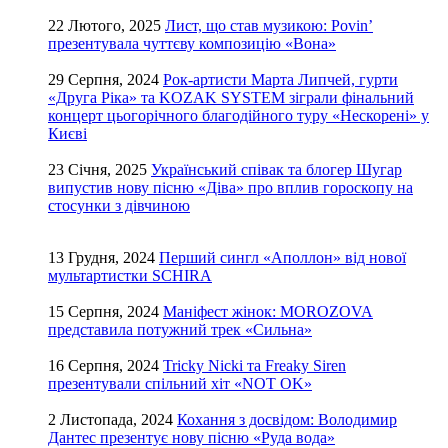
22 Лютого, 2025
Лист, що став музикою: Povin’
презентувала чуттєву композицію «Вона»
29 Серпня, 2024
Рок-артисти Марта Липчей, гурти
«Друга Ріка» та KOZAK SYSTEM зіграли фінальний
концерт цьогорічного благодійного туру «Нескорені» у
Києві
23 Січня, 2025
Український співак та блогер Шугар
випустив нову пісню «Діва» про вплив гороскопу на
стосунки з дівчиною
13 Грудня, 2024
Перший сингл «Аполлон» від нової
мультартистки SCHIRA
15 Серпня, 2024
Маніфест жінок: MOROZOVA
представила потужний трек «Сильна»
16 Серпня, 2024
Tricky Nicki та Freaky Siren
презентували спільний хіт «NOT OK»
2 Листопада, 2024
Кохання з досвідом: Володимир
Дантес презентує нову пісню «Руда вода»