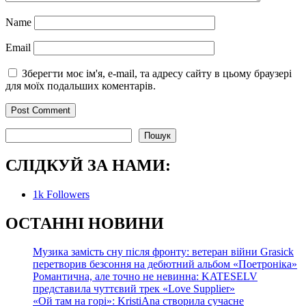
Name
Email
Зберегти моє ім'я, e-mail, та адресу сайту в цьому браузері
для моїх подальших коментарів.
Пошук
Пошук
СЛІДКУЙ ЗА НАМИ:
1k
Followers
О
СТАННІ НОВИНИ
Музика замість сну після фронту: ветеран війни Grasick
перетворив безсоння на дебютний альбом «Поетроніка»
Романтична, але точно не невинна: KATESELV
представила чуттєвий трек «Love Supplier»
«Ой там на горі»: KristiAna створила сучасне