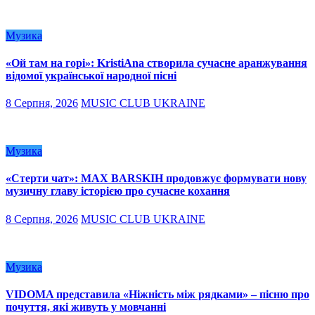
Музика
«Ой там на горі»: KristiAna створила сучасне аранжування
відомої української народної пісні
8 Серпня, 2026
MUSIC CLUB UKRAINE
Музика
«Стерти чат»: MAX BARSKIH продовжує формувати нову
музичну главу історією про сучасне кохання
8 Серпня, 2026
MUSIC CLUB UKRAINE
Музика
VIDOMA представила «Ніжність між рядками» – пісню про
почуття, які живуть у мовчанні