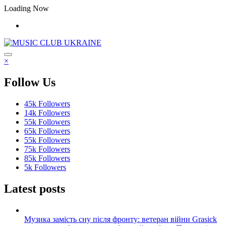
Перейти
Loading Now
до
контенту
×
Follow Us
45k
Followers
14k
Followers
55k
Followers
65k
Followers
55k
Followers
75k
Followers
85k
Followers
5k
Followers
Latest posts
Музика замість сну після фронту: ветеран війни Grasick