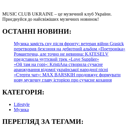
MUSIC CLUB UKRAINE – це музичний клуб України.
Приєднуйся до найсвіжіших музичних новинок!
О
СТАННІ НОВИНИ:
Музика замість сну після фронту: ветеран війни Grasick
перетворив безсоння на дебютний альбом «Поетроніка»
Романтична, але точно не невинна: KATESELV
представила чуттєвий трек «Love Supplier»
«Ой там на горі»: KristiAna створила сучасне
аранжування відомої української народної пісні
«Стерти чат»: MAX BARSKIH продовжує формувати
нову музичну главу історією про сучасне кохання
КАТЕГОРІЯ:
Lifestyle
Музика
ПЕРЕГЛЯД ЗА ТЕГАМИ: