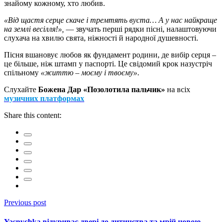
знайому кожному, хто любив.
«Від щастя серце скаче і тремтять вуста… А у нас найкраще
на землі весілля!»,
— звучать перші рядки пісні, налаштовуючи
слухача на хвилю свята, ніжності й народної душевності.
Пісня вшановує любов як фундамент родини, де вибір серця –
це більше, ніж штамп у паспорті. Це свідомий крок назустріч
спільному
«життю – моєму і твоєму»
.
Слухайте
Божена Дар «Позолотила пальчик»
на всіх
музичних платформах
Share this content:
Previous post
Yasnychka відкриває двері до дитинства та мрій новою