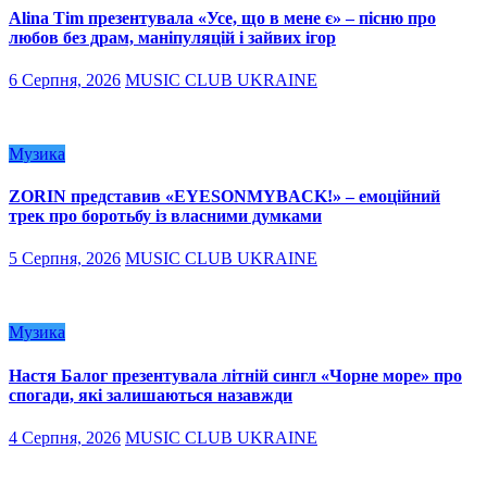
Alina Tim презентувала «Усе, що в мене є» – пісню про
любов без драм, маніпуляцій і зайвих ігор
6 Серпня, 2026
MUSIC CLUB UKRAINE
Музика
ZORIN представив «EYESONMYBACK!» – емоційний
трек про боротьбу із власними думками
5 Серпня, 2026
MUSIC CLUB UKRAINE
Музика
Настя Балог презентувала літній сингл «Чорне море» про
спогади, які залишаються назавжди
4 Серпня, 2026
MUSIC CLUB UKRAINE