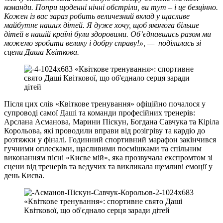
команди. Попри щоденні нічні обстріли, ви тут – і це безцінно.
Кожен із вас зараз робить величезний вклад у щасливе
майбутнє наших дітей. Я дуже хочу, щоб якомога більше
дітей в нашій країні були здоровими. Об’єднавшись разом ми
можемо зробити велику і добру справу!», — поділилась зі
сцени Даша Квіткова.
Після цих слів «Квіткове тренування» офіційно почалося у
супроводі самої Даші та команди професійних тренерів:
Арслана Асманова, Марини Піскун, Богдана Савчука та Кіріла
Корольова, які проводили вправи від розігріву та кардіо до
розтяжки у фіналі. Годинний спортивний марафон закінчився
гучними оплесками, щасливими посмішками та спільним
виконанням пісні «Києве мій», яка прозвучала експромтом зі
сцени від тренерів та ведучих та викликала щемливі емоції у
день Києва.