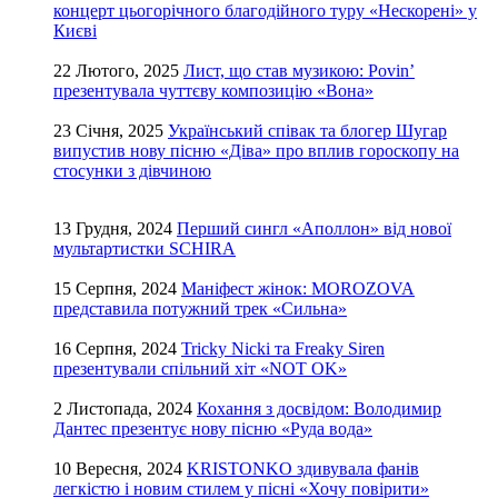
концерт цьогорічного благодійного туру «Нескорені» у
Києві
22 Лютого, 2025
Лист, що став музикою: Povin’
презентувала чуттєву композицію «Вона»
23 Січня, 2025
Український співак та блогер Шугар
випустив нову пісню «Діва» про вплив гороскопу на
стосунки з дівчиною
13 Грудня, 2024
Перший сингл «Аполлон» від нової
мультартистки SCHIRA
15 Серпня, 2024
Маніфест жінок: MOROZOVA
представила потужний трек «Сильна»
16 Серпня, 2024
Tricky Nicki та Freaky Siren
презентували спільний хіт «NOT OK»
2 Листопада, 2024
Кохання з досвідом: Володимир
Дантес презентує нову пісню «Руда вода»
10 Вересня, 2024
KRISTONKO здивувала фанів
легкістю і новим стилем у пісні «Хочу повірити»