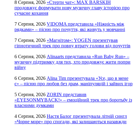
8 Серпня, 2026
«Стерти чат»: MAX BARSKIH
продовжує формувати нову музичну главу історією про
сучасне кохання
7 Серпня, 2026
VIDOMA представила «Ніжність між
рядками» – пісню про почуття, які живуть у мовчанні
7 Серпня, 2026
«Магнітом»: YOGEN презентував
гіпнотичний трек про повну втрату голови від почуттів
6 Серпня, 2026
Alinaarts представила «Run Baby Run» –
музичну підтримку для тих, хто продовжує жити попри
війну
6 Серпня, 2026
Alina Tim презентувала «Усе, що в мене
є» – пісню про любов без драм, маніпуляцій і зайвих ігор
5 Серпня, 2026
ZORIN представив
«EYESONMYBACK!» – емоційний трек про боротьбу із
власними думками
4 Серпня, 2026
Настя Балог презентувала літній сингл
«Чорне море» про спогади, які залишаються назавжди