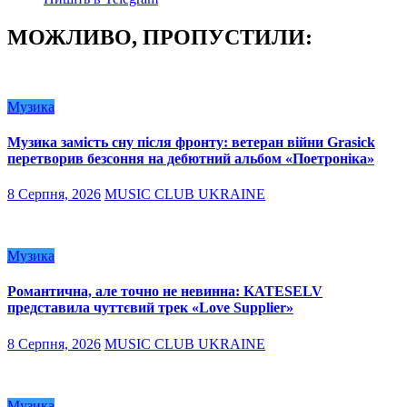
МОЖЛИВО, ПРОПУСТИЛИ:
Музика
Музика замість сну після фронту: ветеран війни Grasick
перетворив безсоння на дебютний альбом «Поетроніка»
8 Серпня, 2026
MUSIC CLUB UKRAINE
Музика
Романтична, але точно не невинна: KATESELV
представила чуттєвий трек «Love Supplier»
8 Серпня, 2026
MUSIC CLUB UKRAINE
Музика