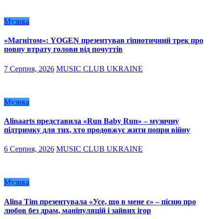
Музика
«Магнітом»: YOGEN презентував гіпнотичний трек про
повну втрату голови від почуттів
7 Серпня, 2026
MUSIC CLUB UKRAINE
Музика
Alinaarts представила «Run Baby Run» – музичну
підтримку для тих, хто продовжує жити попри війну
6 Серпня, 2026
MUSIC CLUB UKRAINE
Музика
Alina Tim презентувала «Усе, що в мене є» – пісню про
любов без драм, маніпуляцій і зайвих ігор