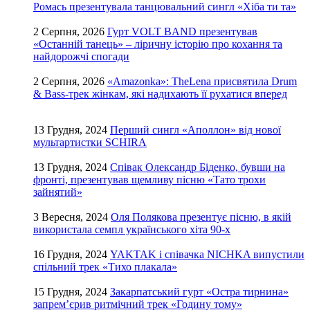
Ромась презентувала танцювальний сингл «Хіба ти та»
2 Серпня, 2026
Гурт VOLT BAND презентував
«Останній танець» – ліричну історію про кохання та
найдорожчі спогади
2 Серпня, 2026
«Amazonka»: TheLena присвятила Drum
& Bass-трек жінкам, які надихають її рухатися вперед
13 Грудня, 2024
Перший сингл «Аполлон» від нової
мультартистки SCHIRA
13 Грудня, 2024
Співак Олександр Біденко, бувши на
фронті, презентував щемливу пісню «Тато трохи
зайнятий»
3 Вересня, 2024
Оля Полякова презентує пісню, в якій
використала семпл українського хіта 90-х
16 Грудня, 2024
YAKTAK і співачка NICHKA випустили
спільний трек «Тихо плакала»
15 Грудня, 2024
Закарпатський гурт «Остра тирнина»
запрем’єрив ритмічний трек «Годину тому»