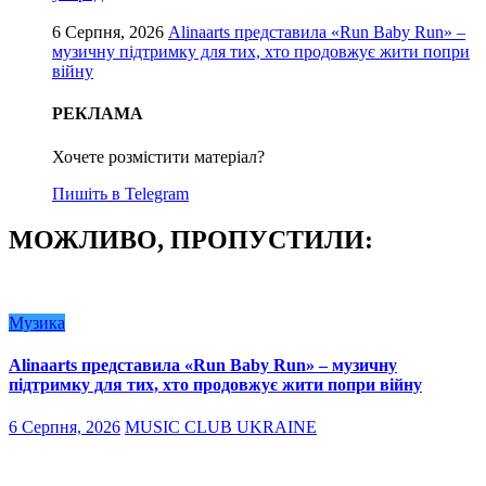
6 Серпня, 2026
Alinaarts представила «Run Baby Run» –
музичну підтримку для тих, хто продовжує жити попри
війну
РЕКЛАМА
Хочете розмістити матеріал?
Пишіть в Telegram
МОЖЛИВО, ПРОПУСТИЛИ:
Музика
Alinaarts представила «Run Baby Run» – музичну
підтримку для тих, хто продовжує жити попри війну
6 Серпня, 2026
MUSIC CLUB UKRAINE