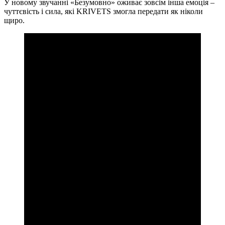
У новому звучанні «Безумовно» оживає зовсім інша емоція –
чуттєвість і сила, які KRIVETS змогла передати як ніколи
щиро.