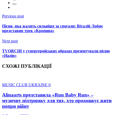
Previous post
Пісня, яка жалить сильніше за спогади: Віталій Лобач
представив трек «Кропива»
Next post
TVORCHI у супергеройських образах презентували пісню
«Надія»
СХОЖІ ПУБЛІКАЦІЇ
MUSIC CLUB UKRAINE
0
Alinaarts представила «Run Baby Run» –
музичну підтримку для тих, хто продовжує жити
попри війну