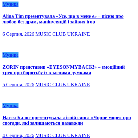
Музика
Alina Tim презентувала «Усе, що в мене є» – пісню про
любов без драм, маніпуляцій і зайвих ігор
6 Серпня, 2026
MUSIC CLUB UKRAINE
Музика
ZORIN представив «EYESONMYBACK!» – емоційний
трек про боротьбу із власними думками
5 Серпня, 2026
MUSIC CLUB UKRAINE
Музика
Настя Балог презентувала літній сингл «Чорне море» про
спогади, які залишаються назавжди
4 Серпня, 2026
MUSIC CLUB UKRAINE