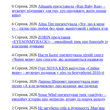
6 Серпня, 2026
Alinaarts представила «Run Baby Run» –
музичну підтримку для тих, хто продовжує жити попри
війну
6 Серпня, 2026
Alina Tim презентувала «Усе, що в мене
є» – пісню про любов без драм, маніпуляцій і зайвих ігор
5 Серпня, 2026
ZORIN представив
«EYESONMYBACK!» – емоційний трек про боротьбу із
власними думками
4 Серпня, 2026
Настя Балог презентувала літній сингл
«Чорне море» про спогади, які залишаються назавжди
4 Серпня, 2026
Гурт NOVA KIDS випустив «Срібне
море» – музичну подорож у літо та безтурботні 2010-ті
3 Серпня, 2026
Дарина Шеремет презентувала нову
пісню «А я не відмовлю» про кохання, яке надихає
3 Серпня, 2026
Sonar Wind презентував трек «zaichyk» –
емоційну історію про депресію, втому та пошук виходу
2 Серпня, 2026
Не загубити себе в буденності: Мар’яна