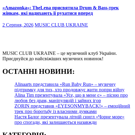
«Amazonka»: TheLena присвятила Drum & Bass-трек
жінкам, які надихають її рухатися вперед
2 Серпня, 2026
MUSIC CLUB UKRAINE
MUSIC CLUB UKRAINE – це музичний клуб України.
Приєднуйся до найсвіжіших музичних новинок!
О
СТАННІ НОВИНИ:
Alinaarts представила «Run Baby Run» – музичну
підтримку для тих, хто продовжує жити попри війну
Alina Tim презентувала «Усе, що в мене є» – пісню про
любов без драм, маніпуляцій і зайвих ігор
ZORIN представив «EYESONMYBACK!» – емоційний
трек про боротьбу із власними думками
Настя Балог презентувала літній сингл «Чорне море»
про спогади, які залишаються назавжди
КАТЕГОРІЯ: