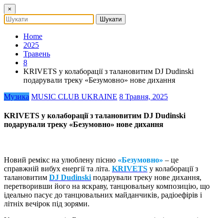
×
Home
2025
Травень
8
KRIVETS у колаборації з талановитим DJ Dudinski
подарували треку «Безумовно» нове дихання
Музика
MUSIC CLUB UKRAINE
8 Травня, 2025
KRIVETS у колаборації з талановитим DJ Dudinski
подарували треку «Безумовно» нове дихання
Новий ремікс на улюблену пісню
«Безумовно»
– це
справжній вибух енергії та літа.
KRIVETS
у колаборації з
талановитим
DJ Dudinski
подарували треку нове дихання,
перетворивши його на яскраву, танцювальну композицію, що
ідеально пасує до танцювальних майданчиків, радіоефірів і
літніх вечірок під зорями.