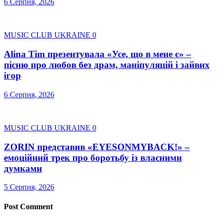
6 Серпня, 2026
MUSIC CLUB UKRAINE
0
Alina Tim презентувала «Усе, що в мене є» –
пісню про любов без драм, маніпуляцій і зайвих
ігор
6 Серпня, 2026
MUSIC CLUB UKRAINE
0
ZORIN представив «EYESONMYBACK!» –
емоційний трек про боротьбу із власними
думками
5 Серпня, 2026
Post Comment