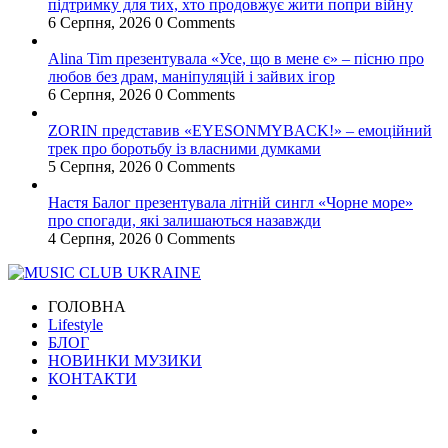
підтримку для тих, хто продовжує жити попри війну
6 Серпня, 2026
0 Comments
Alina Tim презентувала «Усе, що в мене є» – пісню про
любов без драм, маніпуляцій і зайвих ігор
6 Серпня, 2026
0 Comments
ZORIN представив «EYESONMYBACK!» – емоційний
трек про боротьбу із власними думками
5 Серпня, 2026
0 Comments
Настя Балог презентувала літній сингл «Чорне море»
про спогади, які залишаються назавжди
4 Серпня, 2026
0 Comments
ГОЛОВНА
Lifestyle
БЛОГ
НОВИНКИ МУЗИКИ
КОНТАКТИ