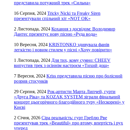
представила потужний трек «Сильна»
16 Серпня, 2024
Tricky Nicki та Freaky Siren
презентували спільний хіт «NOT OK»
2 Листопада, 2024
Кохання з досвідом: Володимир
Дантес презентує нову пісню «Руда вода»
10 Вересня, 2024
KRISTONKO здивувала фанів
легкістю і новим стилем у пісні «Хочу повірити»
1 Листопада, 2024
Для тих, кому сумно: CHEEV
випустив трек з осіннім настроєм «Тихий дощ»
7 Вересня, 2024
Kriss представила пісню про болісний
розрив стосунків
29 Серпня, 2024
Рок-артисти Марта Липчей, гурти
«Друга Ріка» та KOZAK SYSTEM зіграли фінальний
концерт цьогорічного благодійного туру «Нескорені» у
Києві
2 Січня, 2026
Сіра реальність: гурт Греблю Рве
презентував трек «Beautiful» про втому, впертість і рух
уперед