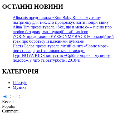
О
СТАННІ НОВИНИ
Alinaarts представила «Run Baby Run» – музичну
підтримку для тих, хто продовжує жити попри війну
Alina Tim презентувала «Усе, що в мене є» – пісню про
любов без драм, маніпуляцій і зайвих ігор
ZORIN представив «EYESONMYBACK!» – емоційний
трек про боротьбу із власними думками
Настя Балог презентувала літній сингл «Чорне море»
про спогади, які залишаються назавжди
Гурт NOVA KIDS випустив «Срібне море» – музичну
подорож у літо та безтурботні 2010-ті
КАТЕГОРІЯ
Lifestyle
Музика
Recent
Popular
Comment