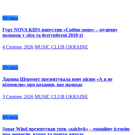
Музика
Гурт NOVA KIDS випустив «Срібне море» – музичну
подорож у літо та безтурботні 2010-ті
4 Серпня, 2026
MUSIC CLUB UKRAINE
Музика
Дарина Шеремет презентувала нову пісню «А я не
відмовлю» про кохання, яке надихає
3 Серпня, 2026
MUSIC CLUB UKRAINE
Музика
Sonar Wind презентував трек «zaichyk» – емоційну історію
про депресію, втому та пошук виходу