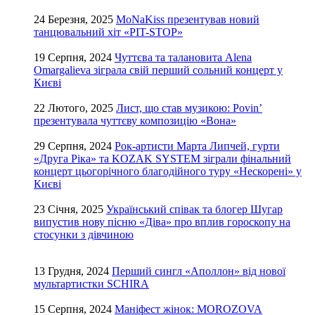
24 Березня, 2025
MoNaKiss презентував новий
танцювальний хіт «PIT-STOP»
19 Серпня, 2024
Чуттєва та талановита Alena
Omargalieva зіграла свій перший сольний концерт у
Києві
22 Лютого, 2025
Лист, що став музикою: Povin’
презентувала чуттєву композицію «Вона»
29 Серпня, 2024
Рок-артисти Марта Липчей, гурти
«Друга Ріка» та KOZAK SYSTEM зіграли фінальний
концерт цьогорічного благодійного туру «Нескорені» у
Києві
23 Січня, 2025
Український співак та блогер Шугар
випустив нову пісню «Діва» про вплив гороскопу на
стосунки з дівчиною
13 Грудня, 2024
Перший сингл «Аполлон» від нової
мультартистки SCHIRA
15 Серпня, 2024
Маніфест жінок: MOROZOVA