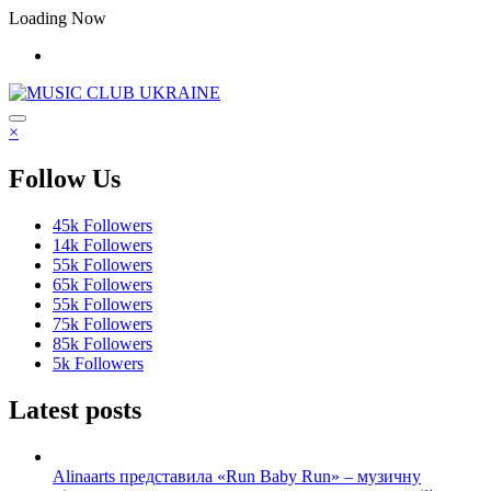
Перейти
Loading Now
до
контенту
×
Follow Us
45k
Followers
14k
Followers
55k
Followers
65k
Followers
55k
Followers
75k
Followers
85k
Followers
5k
Followers
Latest posts
Alinaarts представила «Run Baby Run» – музичну