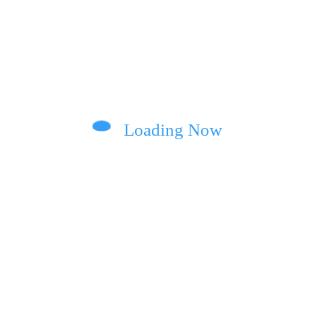
Loading Now
RAIN
MUSIC CLUB UKRAIN
E
0
вила
Alina Tim презентувала
–
«Усе, що в мене є» –