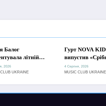
Гурт NOVA KIDS
МУЗИКА
ітній
випустив «Срібне море»
море» про
– музичну подорож у
4 Серпня, 2026
літо та безтурботні
NE
MUSIC CLUB UKRAINE
назавжди
2010-ті