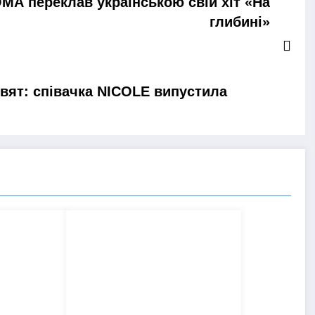
MA переклав українською свій хіт «На
глибині»
 свят: співачка NICOLE випустила