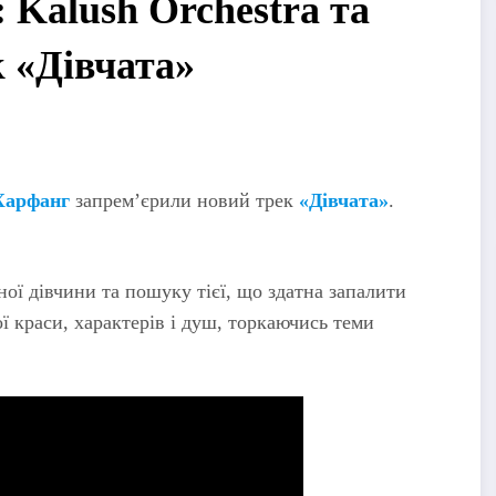
Kalush Orchestra та
 «Дівчата»
Харфанг
запрем’єрили новий трек
«Дівчата»
.
ої дівчини та пошуку тієї, що здатна запалити
ої краси, характерів і душ, торкаючись теми