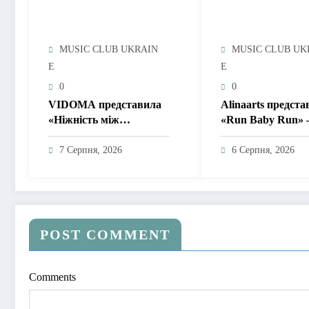
MUSIC CLUB UKRAIN
MUSIC CLUB UK
E
E
0
0
VIDOMA представила
Alinaarts предста
«Ніжність між
«Run Baby Run» 
рядками» – пісню про
музичну підтрим
почуття, які живуть у
тих, хто продовж
7 Серпня, 2026
6 Серпня, 2026
мовчанні
жити попри війн
POST COMMENT
Comments