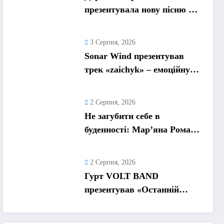
презентувала нову пісню «А
я не відмовлю» про
кохання, яке надихає
3 Серпня, 2026
Sonar Wind презентував
трек «zaichyk» – емоційну
історію про депресію, втому
та пошук виходу
2 Серпня, 2026
Не загубити себе в
буденності: Мар’яна Ромась
презентувала
танцювальний сингл «Хіба
2 Серпня, 2026
ти та»
Гурт VOLT BAND
презентував «Останній
танець» – ліричну історію
про кохання та найдорожчі