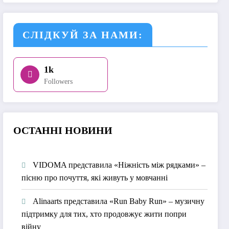
СЛІДКУЙ ЗА НАМИ:
1k
Followers
О
СТАННІ НОВИНИ
VIDOMA представила «Ніжність між рядками» –
пісню про почуття, які живуть у мовчанні
Alinaarts представила «Run Baby Run» – музичну
підтримку для тих, хто продовжує жити попри
війну