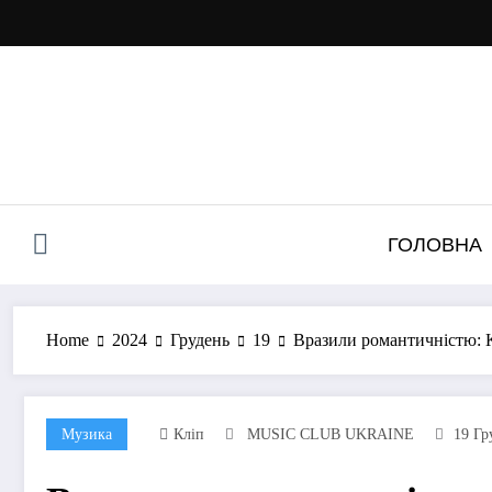
Перейти
до
контенту
ГОЛОВНА
Home
2024
Грудень
19
Вразили романтичністю: K
Музика
Кліп
MUSIC CLUB UKRAINE
19 Гр