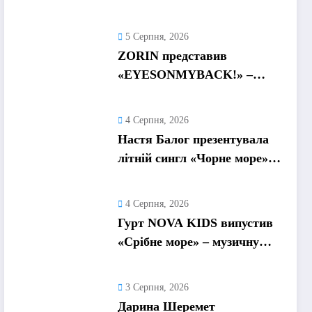
про любов без драм,
маніпуляцій і зайвих ігор
5 Серпня, 2026
ZORIN представив
«EYESONMYBACK!» –
емоційний трек про
боротьбу із власними
4 Серпня, 2026
думками
Настя Балог презентувала
літній сингл «Чорне море»
про спогади, які
залишаються назавжди
4 Серпня, 2026
Гурт NOVA KIDS випустив
«Срібне море» – музичну
подорож у літо та
безтурботні 2010-ті
3 Серпня, 2026
Дарина Шеремет