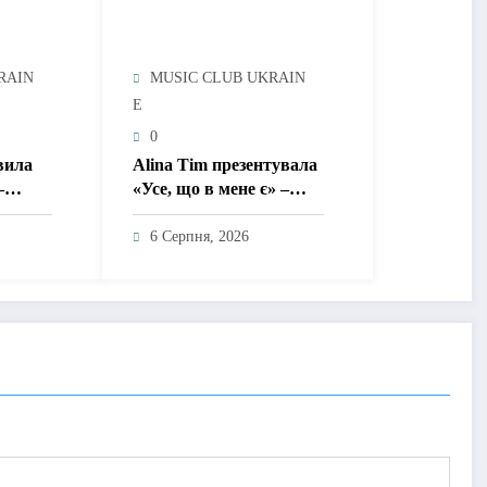
RAIN
MUSIC CLUB UKRAIN
E
0
вила
Alina Tim презентувала
–
«Усе, що в мене є» –
ку для
пісню про любов без
ує
драм, маніпуляцій і
6 Серпня, 2026
у
зайвих ігор