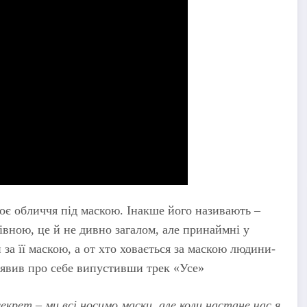
воє обличчя під маскою. Інакше його називають –
вною, це й не дивно загалом, але принаймні у
 за її маскою, а от хто ховається за маскою людини-
аявив про себе випустивши трек «Усе»
екрет – ми всі носимо маски, але коли настане час я