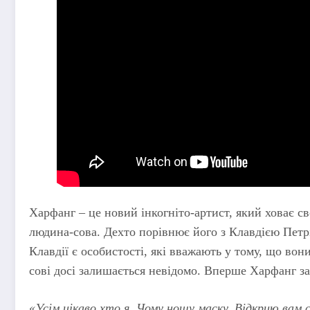
Харфанг – це новий інкогніто-артист, який ховає с
людина-сова. Дехто порівнює його з Клавдією Петрі
Клавдії є особистості, які вважають у тому, що вони
сові досі залишається невідомо. Вперше Харфанг з
«Усім цікаво хто я. Чому ношу маску. Відкрию вам с