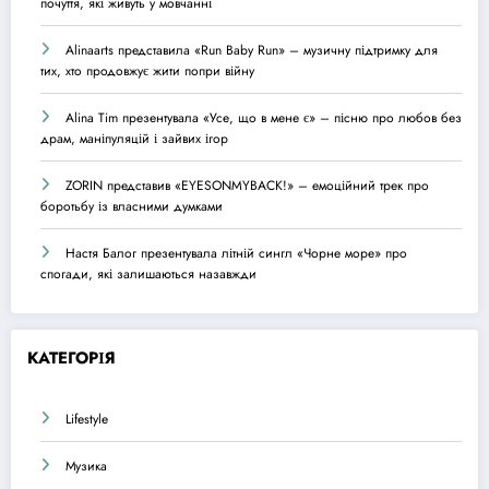
почуття, які живуть у мовчанні
Alinaarts представила «Run Baby Run» – музичну підтримку для
тих, хто продовжує жити попри війну
Alina Tim презентувала «Усе, що в мене є» – пісню про любов без
драм, маніпуляцій і зайвих ігор
ZORIN представив «EYESONMYBACK!» – емоційний трек про
боротьбу із власними думками
Настя Балог презентувала літній сингл «Чорне море» про
спогади, які залишаються назавжди
КАТЕГОРІЯ
Lifestyle
Музика