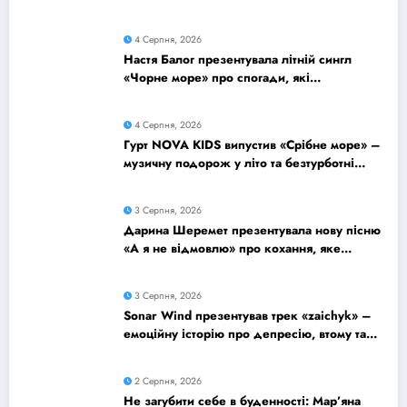
думками
4 Серпня, 2026
Настя Балог презентувала літній сингл
«Чорне море» про спогади, які
залишаються назавжди
4 Серпня, 2026
Гурт NOVA KIDS випустив «Срібне море» –
музичну подорож у літо та безтурботні
2010-ті
3 Серпня, 2026
Дарина Шеремет презентувала нову пісню
«А я не відмовлю» про кохання, яке
надихає
3 Серпня, 2026
Sonar Wind презентував трек «zaichyk» –
емоційну історію про депресію, втому та
пошук виходу
2 Серпня, 2026
Не загубити себе в буденності: Мар’яна