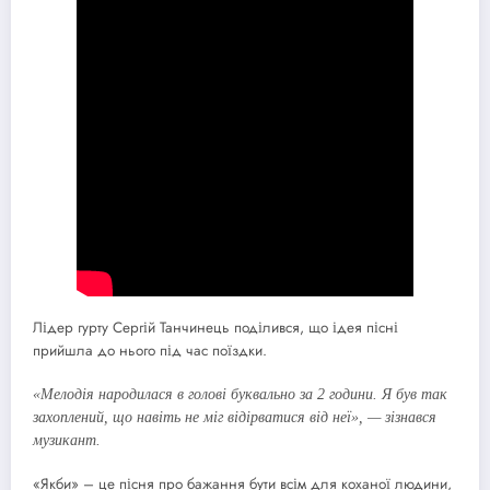
Лідер гурту Сергій Танчинець поділився, що ідея пісні
прийшла до нього під час поїздки.
«Мелодія народилася в голові буквально за 2 години. Я був так
захоплений, що навіть не міг відірватися від неї», — зізнався
музикант.
«Якби» – це пісня про бажання бути всім для коханої людини,