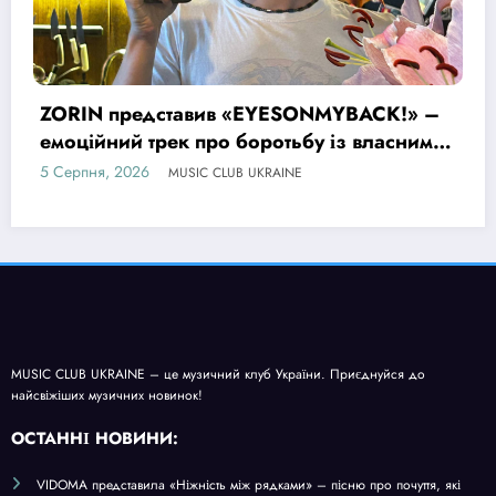
BACK!» –
MUSIC CLUB UKRAINE – це музичний клуб України. Приєднуйся до
з власними
найсвіжіших музичних новинок!
О
СТАННІ НОВИНИ:
VIDOMA представила «Ніжність між рядками» – пісню про почуття, які
живуть у мовчанні
Alinaarts представила «Run Baby Run» – музичну підтримку для тих, хто
продовжує жити попри війну
Alina Tim презентувала «Усе, що в мене є» – пісню про любов без драм,
маніпуляцій і зайвих ігор
ZORIN представив «EYESONMYBACK!» – емоційний трек про боротьбу із
власними думками