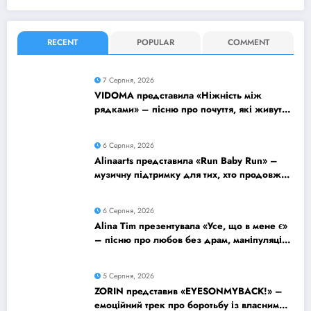
RECENT
POPULAR
COMMENT
7 Серпня, 2026
VIDOMA представила «Ніжність між
рядками» – пісню про почуття, які живуть
у мовчанні
6 Серпня, 2026
Alinaarts представила «Run Baby Run» –
музичну підтримку для тих, хто продовжує
жити попри війну
6 Серпня, 2026
Alina Tim презентувала «Усе, що в мене є»
– пісню про любов без драм, маніпуляцій
і зайвих ігор
5 Серпня, 2026
ZORIN представив «EYESONMYBACK!» –
емоційний трек про боротьбу із власними