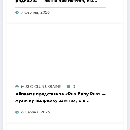
рядками» – пісню про почуття, які
живуть у мовчанні
7 Серпня, 2026
MUSIC CLUB UKRAINE
0
Alinaarts представила «Run Baby Run» –
музичну підтримку для тих, хто
продовжує жити попри війну
6 Серпня, 2026